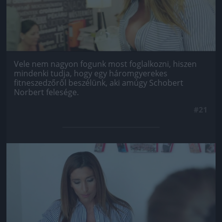
Vele nem nagyon fogunk most foglalkozni, hiszen
mindenki tudja, hogy egy háromgyerekes
fitneszedzőről beszélünk, aki amúgy Schobert
Norbert felesége.
#21
Jön még kép!