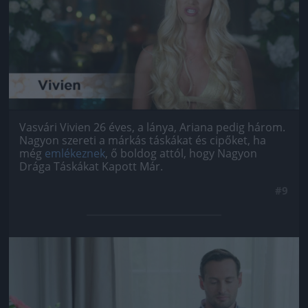
Vasvári Vivien 26 éves, a lánya, Ariana pedig három.
Nagyon szereti a márkás táskákat és cipőket, ha
még
emlékeznek
, ő boldog attól, hogy Nagyon
Drága Táskákat Kapott Már.
#9
Jön még kép!