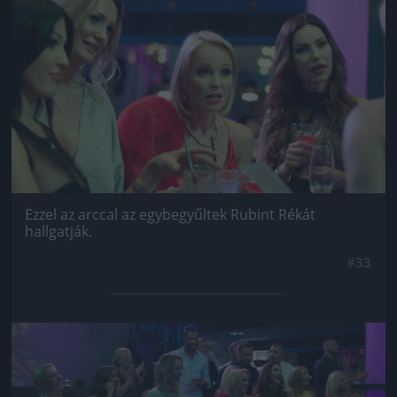
Jön még kép!
Ezzel az arccal az egybegyűltek Rubint Rékát
hallgatják.
#33
Jön még kép!