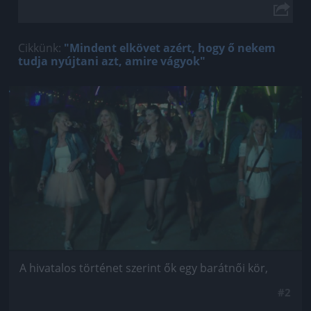
Cikkünk:
"Mindent elkövet azért, hogy ő nekem
tudja nyújtani azt, amire vágyok"
Jön még kép!
A hivatalos történet szerint ők egy barátnői kör,
#2