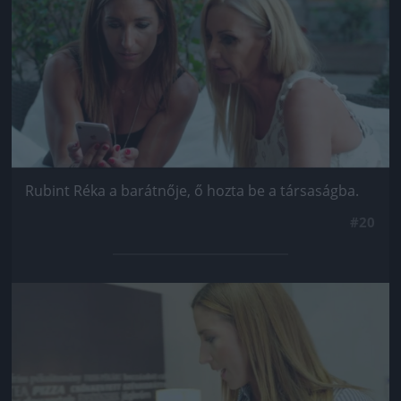
Rubint Réka a barátnője, ő hozta be a társaságba.
#20
Jön még kép!