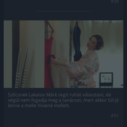
#30
Jön még kép!
Szőcsnek Lakatos Márk segít ruhát választani, de
végül nem fogadja meg a tanácsot, mert akkor túl jó
lenne a melle Viviené mellett.
#31