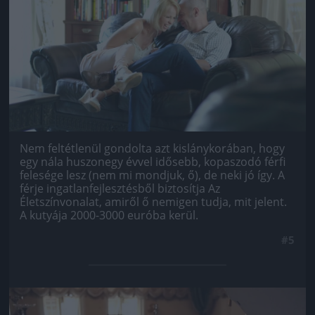
Nem feltétlenül gondolta azt kislánykorában, hogy
egy nála huszonegy évvel idősebb, kopaszodó férfi
felesége lesz (nem mi mondjuk, ő), de neki jó így. A
férje ingatlanfejlesztésből biztosítja Az
Életszínvonalat, amiről ő nemigen tudja, mit jelent.
A kutyája 2000-3000 euróba kerül.
#5
Jön még kép!