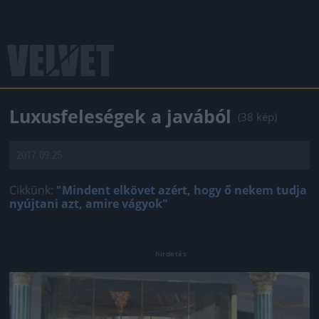
Luxusfeleségek a javából
(38 kép)
2017.09.25.
Cikkünk:
"Mindent elkövet azért, hogy ő nekem tudja
nyújtani azt, amire vágyok"
Jön még kép!