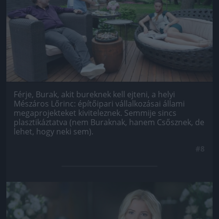
Férje, Burak, akit bureknek kell ejteni, a helyi
Mészáros Lőrinc: építőipari vállalkozásai állami
megaprojekteket kiviteleznek. Semmije sincs
plasztikáztatva (nem Buraknak, hanem Csősznek, de
lehet, hogy neki sem).
#8
Jön még kép!