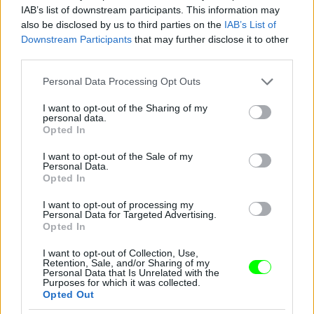
IAB’s list of downstream participants. This information may
also be disclosed by us to third parties on the
IAB’s List of
Downstream Participants
that may further disclose it to other
third parties.
Please note that this website/app uses one or more Google
Personal Data Processing Opt Outs
És most ismerjék meg Farkas Ritát, a 48 éves
services and may gather and store information including but
étteremtulajdonost! Nyolc éve vált el férjétől, Jánostól,
not limited to your visit or usage behaviour. You may click to
I want to opt-out of the Sharing of my
de azóta sincs senkije egyiküknek sem.
personal data.
grant or deny consent to Google and its third-party tags to
Opted In
use your data for below specified purposes in below Google
#15
consent section.
I want to opt-out of the Sale of my
Personal Data.
Opted In
Jön még kép!
I want to opt-out of processing my
Personal Data for Targeted Advertising.
Opted In
I want to opt-out of Collection, Use,
Retention, Sale, and/or Sharing of my
Personal Data that Is Unrelated with the
Purposes for which it was collected.
Opted Out