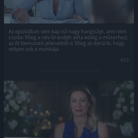
Az epizódban sem kap túl nagy hangsúlyt, ami nem
csoda: főleg a név-brandjét adta eddig a műsorhoz;
az őt bemutató jelenetből is főleg az derül ki, hogy
milyen sok a munkája.
#22
Jön még kép!