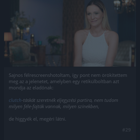
Jön még kép!
Sajnos félrescreenshotoltam, így pont nem örökítettem
meg az a jelenetet, amelyben egy retikülboltban azt
mondja az eladónak:
clutch
-táskát szeretnék eljegyzési partira, nem tudom
milyen féle-fajták vannak, milyen színekben,
de higgyék el, megéri látni.
#29