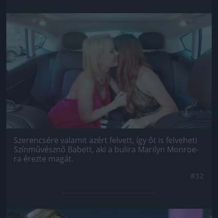
Jön még kép!
Szerencsére valamit azért felvett, így őt is felveheti
Színművésznő Babett, aki a bulira Marilyn Monroe-
ra érezte magát.
#32