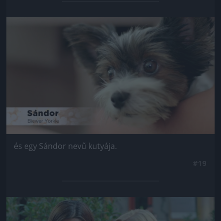
Jön még kép!
és egy Sándor nevű kutyája.
#19
Jön még kép!