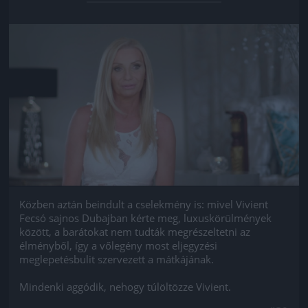
Jön még kép!
Közben aztán beindult a cselekmény is: mivel Vivient
Fecsó sajnos Dubajban kérte meg, luxuskörülmények
között, a barátokat nem tudták megrészeltetni az
élményből, így a vőlegény most eljegyzési
meglepetésbulit szervezett a mátkájának.
Mindenki aggódik, nehogy túlöltözze Vivient.