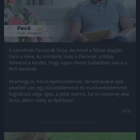
A szerelmét Fecsónak hívja, de mivel a felirat alapján
Fecó a neve, és mindenki más is Fecónak szólítja,
felmerül a kérdés, hogy vajon Vivien tudatában van-e a
férfi nevének.
Akárhogy is, Fecsó építészmérnök, társasházakat épít,
emellett van egy tűzvédelemmel és munkavédelemmel
foglalkozó cége. Igen, a jelek szerint, ha ön luxusnej akar
lenni, akkor irány az építőipar!
#10