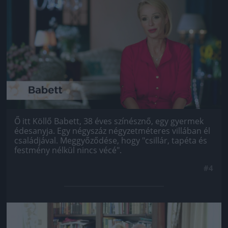
Jön még kép!
Ő itt Köllő Babett, 38 éves színésznő, egy gyermek
édesanyja. Egy négyszáz négyzetméteres villában él
családjával. Meggyőződése, hogy "csillár, tapéta és
festmény nélkül nincs vécé".
#4
Jön még kép!