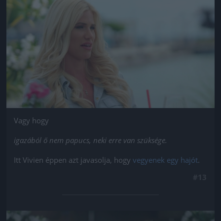
Jön még kép!
Vagy hogy
igazából ő nem papucs, neki erre van szüksége.
Itt Vivien éppen azt javasolja, hogy
vegyenek egy hajót
.
#13