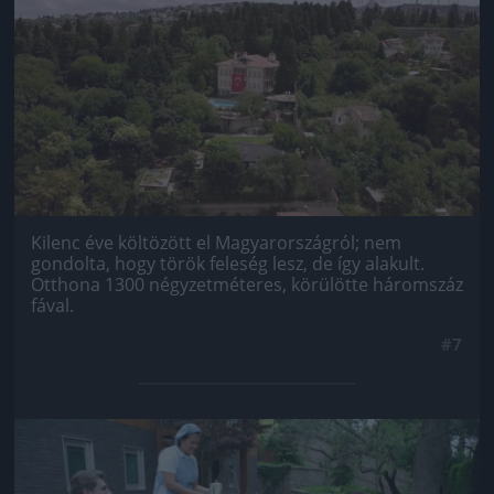
Kilenc éve költözött el Magyarországról; nem
gondolta, hogy török feleség lesz, de így alakult.
Otthona 1300 négyzetméteres, körülötte háromszáz
fával.
#7
Jön még kép!