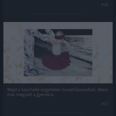
#26
Jön még kép!
Majd a Seychelle-szigeteken összeházasodtak. Akkor
már megvolt a gyerek is.
#27