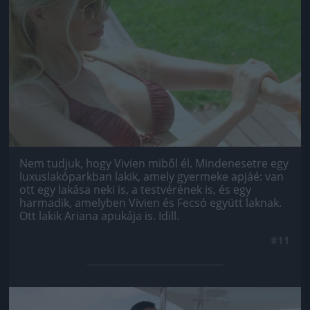
Jön még kép!
Nem tudjuk, hogy Vivien miből él. Mindenesetre egy
luxuslakóparkban lakik, amely gyermeke apjáé: van
ott egy lakása neki is, a testvérének is, és egy
harmadik, amelyben Vivien és Fecsó együtt laknak.
Ott lakik Ariana apukája is. Idill.
#11
Jön még kép!