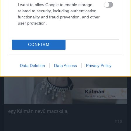
Van négy szép lánya,
I want to allow Google to enable storage
related to security, including authentication
#17
functionality and fraud prevention, and other
user protection.
Jön még kép!
CONFIRM
Data Deletion
Data Access
Privacy Policy
egy Kálmán nevű macskája,
#18