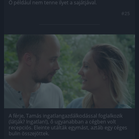
Ő például nem tenne ilyet a sajátjával.
#25
Jön még kép!
A férje, Tamás ingatlangazdálkodással foglalkozik
(látják? Ingatlan!), ő ugyanabban a cégben volt
recepciós. Eleinte utálták egymást, aztáb egy céges
bulin összejöttek.