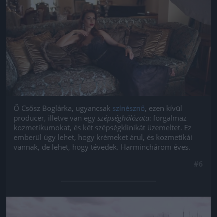
Ő Csősz Boglárka, ugyancsak
színésznő
, ezen kívül
producer, illetve van egy
szépséghálózata
: forgalmaz
kozmetikumokat, és két szépségklinikát üzemeltet. Ez
emberül úgy lehet, hogy krémeket árul, és kozmetikái
vannak, de lehet, hogy tévedek. Harminchárom éves.
#6
Jön még kép!