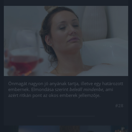
Jön még kép!
Önmagát nagyon jó anyának tartja, illetve egy határozott
embernek. Elmondása szerint
beleáll mindenbe
, ami
azért ritkán pont az okos emberek jellemzője.
#28