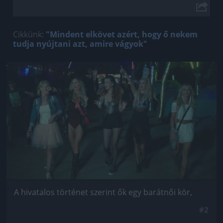
Cikkünk:
"Mindent elkövet azért, hogy ő nekem
tudja nyújtani azt, amire vágyok"
Jön még kép!
A hivatalos történet szerint ők egy barátnői kör,
#2