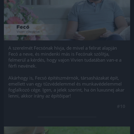
A szerelmét Fecsónak hívja, de mivel a felirat alapján
Fecó a neve, és mindenki más is Fecónak szólítja,
felmerül a kérdés, hogy vajon Vivien tudatában van-e a
férfi nevének.
Akárhogy is, Fecsó építészmérnök, társasházakat épít,
emellett van egy tűzvédelemmel és munkavédelemmel
foglalkozó cége. Igen, a jelek szerint, ha ön luxusnej akar
lenni, akkor irány az építőipar!
#10