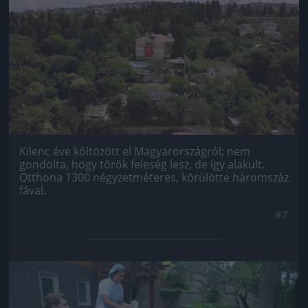
Kilenc éve költözött el Magyarországról; nem
gondolta, hogy török feleség lesz, de így alakult.
Otthona 1300 négyzetméteres, körülötte háromszáz
fával.
#7
Jön még kép!