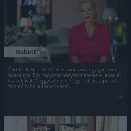
Jön még kép!
Ő itt Köllő Babett, 38 éves színésznő, egy gyermek
édesanyja. Egy négyszáz négyzetméteres villában él
családjával. Meggyőződése, hogy "csillár, tapéta és
festmény nélkül nincs vécé".
#4
Jön még kép!