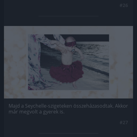
#26
Jön még kép!
Majd a Seychelle-szigeteken összeházasodtak. Akkor
már megvolt a gyerek is.
#27