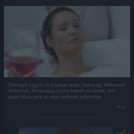
Jön még kép!
Önmagát nagyon jó anyának tartja, illetve egy határozott
embernek. Elmondása szerint
beleáll mindenbe
, ami
azért ritkán pont az okos emberek jellemzője.
#28