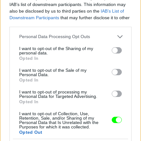
IAB’s list of downstream participants. This information may
also be disclosed by us to third parties on the
IAB’s List of
Downstream Participants
that may further disclose it to other
third parties.
Please note that this website/app uses one or more Google
Personal Data Processing Opt Outs
És most ismerjék meg Farkas Ritát, a 48 éves
services and may gather and store information including but
étteremtulajdonost! Nyolc éve vált el férjétől, Jánostól,
not limited to your visit or usage behaviour. You may click to
I want to opt-out of the Sharing of my
de azóta sincs senkije egyiküknek sem.
personal data.
grant or deny consent to Google and its third-party tags to
Opted In
use your data for below specified purposes in below Google
#15
consent section.
I want to opt-out of the Sale of my
Personal Data.
Opted In
Jön még kép!
I want to opt-out of processing my
Personal Data for Targeted Advertising.
Opted In
I want to opt-out of Collection, Use,
Retention, Sale, and/or Sharing of my
Personal Data that Is Unrelated with the
Purposes for which it was collected.
Opted Out