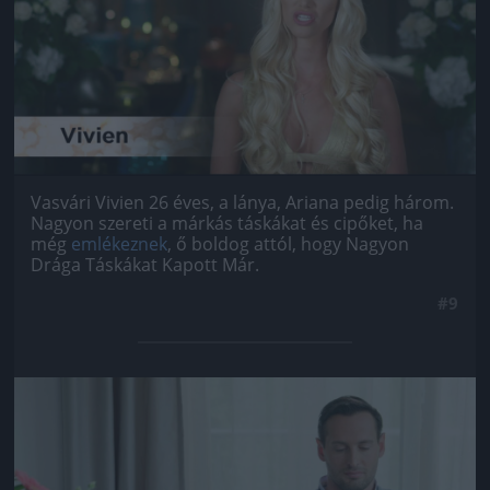
Vasvári Vivien 26 éves, a lánya, Ariana pedig három.
Nagyon szereti a márkás táskákat és cipőket, ha
még
emlékeznek
, ő boldog attól, hogy Nagyon
Drága Táskákat Kapott Már.
#9
Jön még kép!