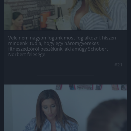
Vele nem nagyon fogunk most foglalkozni, hiszen
mindenki tudja, hogy egy háromgyerekes
fitneszedzőről beszélünk, aki amúgy Schobert
Norbert felesége.
#21
Jön még kép!