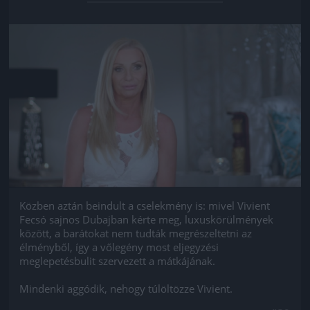
Jön még kép!
Közben aztán beindult a cselekmény is: mivel Vivient
Fecsó sajnos Dubajban kérte meg, luxuskörülmények
között, a barátokat nem tudták megrészeltetni az
élményből, így a vőlegény most eljegyzési
meglepetésbulit szervezett a mátkájának.
Mindenki aggódik, nehogy túlöltözze Vivient.