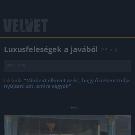
Luxusfeleségek a javából
(38 kép)
2017.09.25.
Cikkünk:
"Mindent elkövet azért, hogy ő nekem tudja
nyújtani azt, amire vágyok"
Jön még kép!