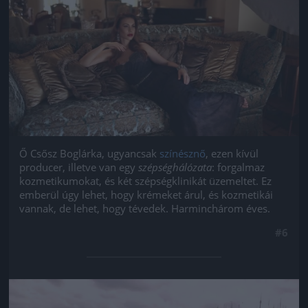
Ő Csősz Boglárka, ugyancsak
színésznő
, ezen kívül
producer, illetve van egy
szépséghálózata
: forgalmaz
kozmetikumokat, és két szépségklinikát üzemeltet. Ez
emberül úgy lehet, hogy krémeket árul, és kozmetikái
vannak, de lehet, hogy tévedek. Harminchárom éves.
#6
Jön még kép!