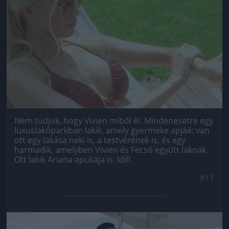
Jön még kép!
Nem tudjuk, hogy Vivien miből él. Mindenesetre egy
luxuslakóparkban lakik, amely gyermeke apjáé: van
ott egy lakása neki is, a testvérének is, és egy
harmadik, amelyben Vivien és Fecsó együtt laknak.
Ott lakik Ariana apukája is. Idill.
#11
Jön még kép!