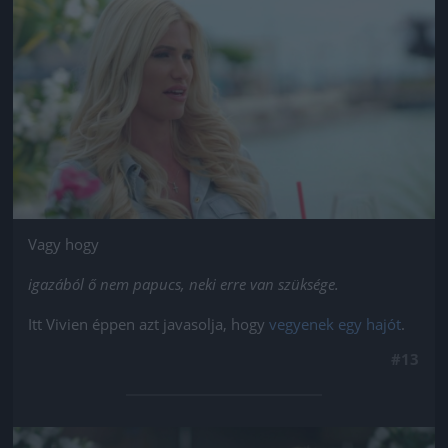
Jön még kép!
Vagy hogy
igazából ő nem papucs, neki erre van szüksége.
Itt Vivien éppen azt javasolja, hogy
vegyenek egy hajót
.
#13