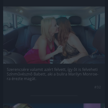
Jön még kép!
Szerencsére valamit azért felvett, így őt is felveheti
Színművésznő Babett, aki a bulira Marilyn Monroe-
ra érezte magát.
#32