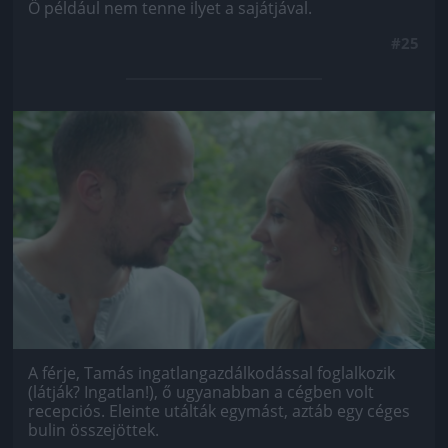
Ő például nem tenne ilyet a sajátjával.
#25
Jön még kép!
A férje, Tamás ingatlangazdálkodással foglalkozik
(látják? Ingatlan!), ő ugyanabban a cégben volt
recepciós. Eleinte utálták egymást, aztáb egy céges
bulin összejöttek.