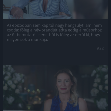
Az epizódban sem kap túl nagy hangsúlyt, ami nem
csoda: főleg a név-brandjét adta eddig a műsorhoz;
az őt bemutató jelenetből is főleg az derül ki, hogy
milyen sok a munkája.
#22
Jön még kép!