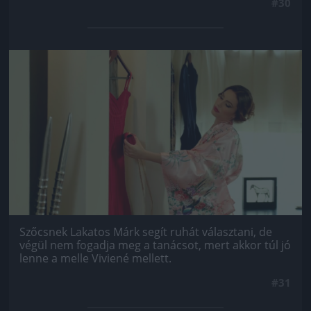
#30
Jön még kép!
Szőcsnek Lakatos Márk segít ruhát választani, de
végül nem fogadja meg a tanácsot, mert akkor túl jó
lenne a melle Viviené mellett.
#31