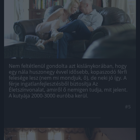
Nem feltétlenül gondolta azt kislánykorában, hogy
egy nála huszonegy évvel idősebb, kopaszodó férfi
felesége lesz (nem mi mondjuk, ő), de neki jó így. A
férje ingatlanfejlesztésből biztosítja Az
Életszínvonalat, amiről ő nemigen tudja, mit jelent.
A kutyája 2000-3000 euróba kerül.
#5
Jön még kép!