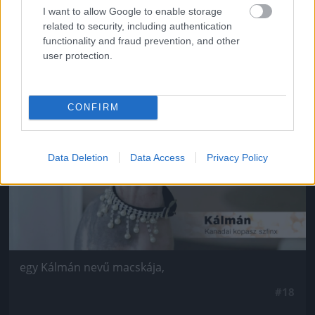
Van négy szép lánya,
I want to allow Google to enable storage
related to security, including authentication
#17
functionality and fraud prevention, and other
user protection.
Jön még kép!
CONFIRM
Data Deletion
Data Access
Privacy Policy
egy Kálmán nevű macskája,
#18