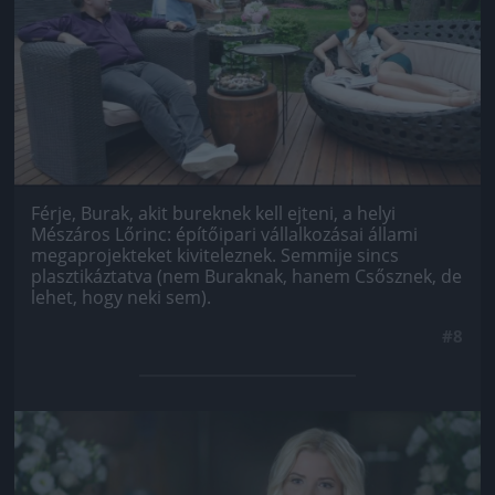
Férje, Burak, akit bureknek kell ejteni, a helyi
Mészáros Lőrinc: építőipari vállalkozásai állami
megaprojekteket kiviteleznek. Semmije sincs
plasztikáztatva (nem Buraknak, hanem Csősznek, de
lehet, hogy neki sem).
#8
Jön még kép!