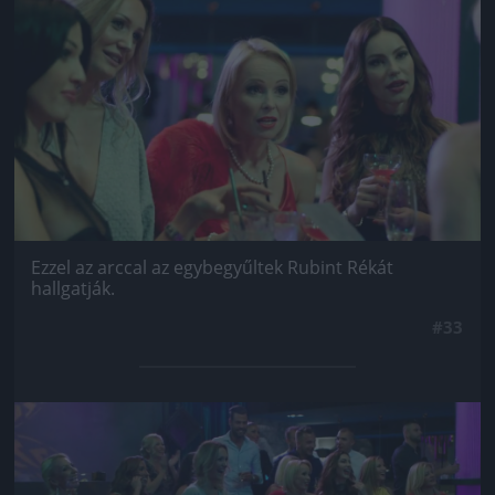
Jön még kép!
Ezzel az arccal az egybegyűltek Rubint Rékát
hallgatják.
#33
Jön még kép!