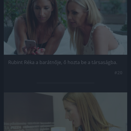
Rubint Réka a barátnője, ő hozta be a társaságba.
#20
Jön még kép!