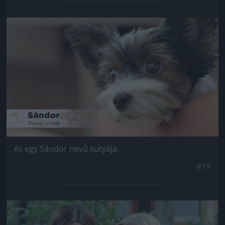
Jön még kép!
és egy Sándor nevű kutyája.
#19
Jön még kép!