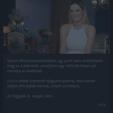
Jön még kép!
Sajnos félrescreenshotoltam, így pont nem örökítettem
meg az a jelenetet, amelyben egy retikülboltban azt
mondja az eladónak:
clutch
-táskát szeretnék eljegyzési partira, nem tudom
milyen féle-fajták vannak, milyen színekben,
de higgyék el, megéri látni.
#29