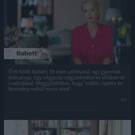
Jön még kép!
Ő itt Köllő Babett, 38 éves színésznő, egy gyermek
édesanyja. Egy négyszáz négyzetméteres villában él
családjával. Meggyőződése, hogy "csillár, tapéta és
festmény nélkül nincs vécé".
#4
Jön még kép!