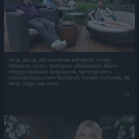
Férje, Burak, akit bureknek kell ejteni, a helyi
Mészáros Lőrinc: építőipari vállalkozásai állami
megaprojekteket kiviteleznek. Semmije sincs
plasztikáztatva (nem Buraknak, hanem Csősznek, de
lehet, hogy neki sem).
#8
Jön még kép!