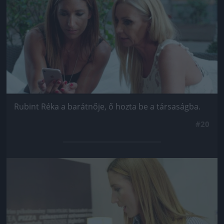
Rubint Réka a barátnője, ő hozta be a társaságba.
#20
Jön még kép!