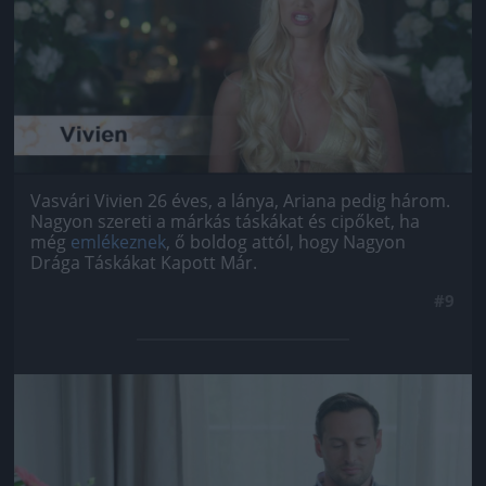
Vasvári Vivien 26 éves, a lánya, Ariana pedig három.
Nagyon szereti a márkás táskákat és cipőket, ha
még
emlékeznek
, ő boldog attól, hogy Nagyon
Drága Táskákat Kapott Már.
#9
Jön még kép!