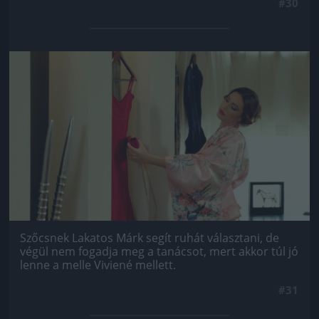
#30
Jön még kép!
Szőcsnek Lakatos Márk segít ruhát választani, de
végül nem fogadja meg a tanácsot, mert akkor túl jó
lenne a melle Viviené mellett.
#31