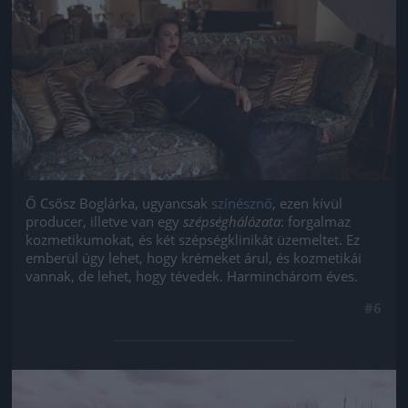
Ő Csősz Boglárka, ugyancsak
színésznő
, ezen kívül
producer, illetve van egy
szépséghálózata
: forgalmaz
kozmetikumokat, és két szépségklinikát üzemeltet. Ez
emberül úgy lehet, hogy krémeket árul, és kozmetikái
vannak, de lehet, hogy tévedek. Harminchárom éves.
#6
Jön még kép!