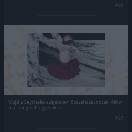
#26
Jön még kép!
Majd a Seychelle-szigeteken összeházasodtak. Akkor
már megvolt a gyerek is.
#27