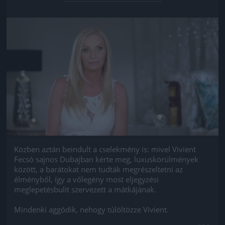
Jön még kép!
Közben aztán beindult a cselekmény is: mivel Vivient
Fecsó sajnos Dubajban kérte meg, luxuskörülmények
között, a barátokat nem tudták megrészeltetni az
élményből, így a vőlegény most eljegyzési
meglepetésbulit szervezett a mátkájának.
Mindenki aggódik, nehogy túlöltözze Vivient.