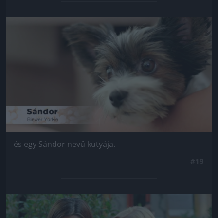
Jön még kép!
és egy Sándor nevű kutyája.
#19
Jön még kép!