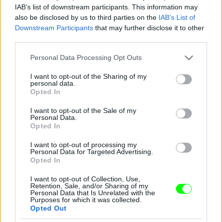
IAB’s list of downstream participants. This information may
also be disclosed by us to third parties on the
IAB’s List of
Downstream Participants
that may further disclose it to other
third parties.
Please note that this website/app uses one or more Google
Personal Data Processing Opt Outs
És most ismerjék meg Farkas Ritát, a 48 éves
services and may gather and store information including but
étteremtulajdonost! Nyolc éve vált el férjétől, Jánostól,
not limited to your visit or usage behaviour. You may click to
I want to opt-out of the Sharing of my
de azóta sincs senkije egyiküknek sem.
personal data.
grant or deny consent to Google and its third-party tags to
Opted In
use your data for below specified purposes in below Google
#15
consent section.
I want to opt-out of the Sale of my
Personal Data.
Opted In
Jön még kép!
I want to opt-out of processing my
Personal Data for Targeted Advertising.
Opted In
I want to opt-out of Collection, Use,
Retention, Sale, and/or Sharing of my
Personal Data that Is Unrelated with the
Purposes for which it was collected.
Opted Out