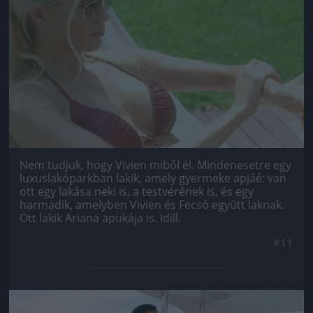
Jön még kép!
Nem tudjuk, hogy Vivien miből él. Mindenesetre egy
luxuslakóparkban lakik, amely gyermeke apjáé: van
ott egy lakása neki is, a testvérének is, és egy
harmadik, amelyben Vivien és Fecsó együtt laknak.
Ott lakik Ariana apukája is. Idill.
#11
Jön még kép!