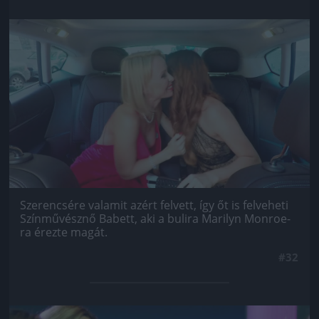
Jön még kép!
Szerencsére valamit azért felvett, így őt is felveheti
Színművésznő Babett, aki a bulira Marilyn Monroe-
ra érezte magát.
#32