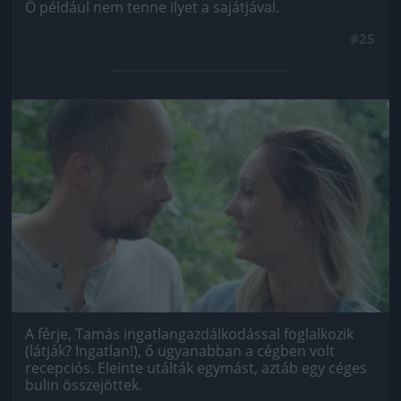
Ő például nem tenne ilyet a sajátjával.
#25
Jön még kép!
A férje, Tamás ingatlangazdálkodással foglalkozik
(látják? Ingatlan!), ő ugyanabban a cégben volt
recepciós. Eleinte utálták egymást, aztáb egy céges
bulin összejöttek.