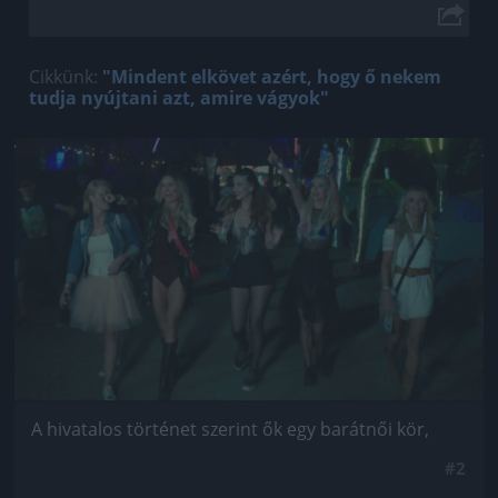
Cikkünk:
"Mindent elkövet azért, hogy ő nekem
tudja nyújtani azt, amire vágyok"
Jön még kép!
A hivatalos történet szerint ők egy barátnői kör,
#2