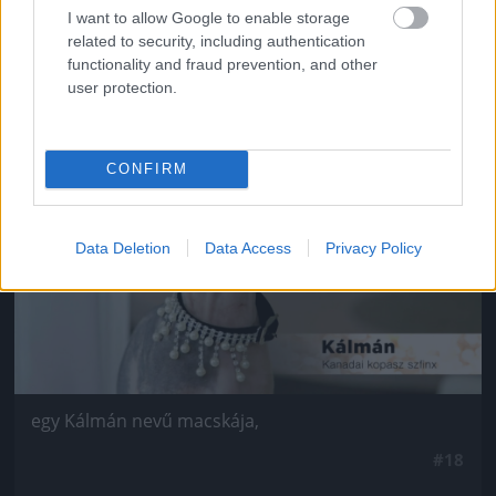
Van négy szép lánya,
I want to allow Google to enable storage
related to security, including authentication
#17
functionality and fraud prevention, and other
user protection.
Jön még kép!
CONFIRM
Data Deletion
Data Access
Privacy Policy
egy Kálmán nevű macskája,
#18