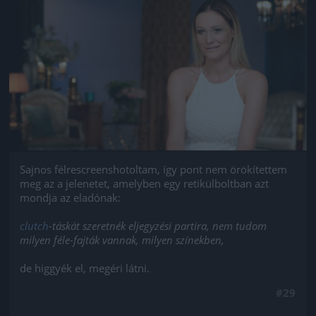
Jön még kép!
Sajnos félrescreenshotoltam, így pont nem örökítettem
meg az a jelenetet, amelyben egy retikülboltban azt
mondja az eladónak:
clutch
-táskát szeretnék eljegyzési partira, nem tudom
milyen féle-fajták vannak, milyen színekben,
de higgyék el, megéri látni.
#29