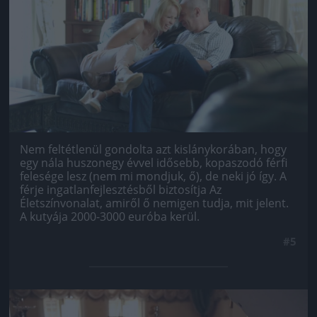
Nem feltétlenül gondolta azt kislánykorában, hogy
egy nála huszonegy évvel idősebb, kopaszodó férfi
felesége lesz (nem mi mondjuk, ő), de neki jó így. A
férje ingatlanfejlesztésből biztosítja Az
Életszínvonalat, amiről ő nemigen tudja, mit jelent.
A kutyája 2000-3000 euróba kerül.
#5
Jön még kép!