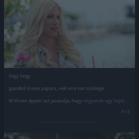
Jön még kép!
Vagy hogy
igazából ő nem papucs, neki erre van szüksége.
Itt Vivien éppen azt javasolja, hogy
vegyenek egy hajót
.
#13