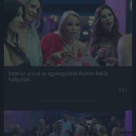
Jön még kép!
Ezzel az arccal az egybegyűltek Rubint Rékát
hallgatják.
#33
Jön még kép!