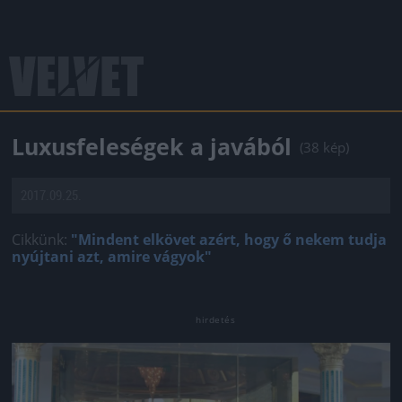
Luxusfeleségek a javából
(38 kép)
2017.09.25.
Cikkünk:
"Mindent elkövet azért, hogy ő nekem tudja
nyújtani azt, amire vágyok"
Jön még kép!