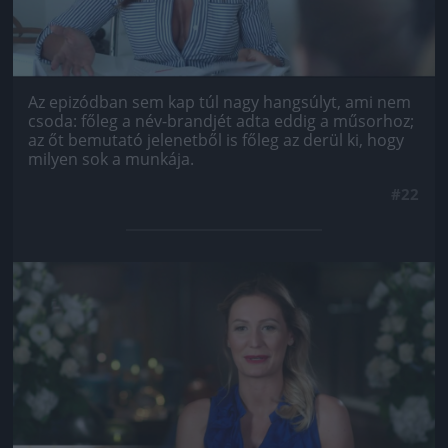
Az epizódban sem kap túl nagy hangsúlyt, ami nem
csoda: főleg a név-brandjét adta eddig a műsorhoz;
az őt bemutató jelenetből is főleg az derül ki, hogy
milyen sok a munkája.
#22
Jön még kép!