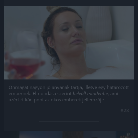
Jön még kép!
Önmagát nagyon jó anyának tartja, illetve egy határozott
embernek. Elmondása szerint
beleáll mindenbe
, ami
azért ritkán pont az okos emberek jellemzője.
#28