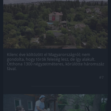
Kilenc éve költözött el Magyarországról; nem
gondolta, hogy török feleség lesz, de így alakult.
Otthona 1300 négyzetméteres, körülötte háromszáz
fával.
#7
Jön még kép!