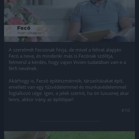
A szerelmét Fecsónak hívja, de mivel a felirat alapján
Fecó a neve, és mindenki más is Fecónak szólítja,
felmerül a kérdés, hogy vajon Vivien tudatában van-e a
férfi nevének.
Akárhogy is, Fecsó építészmérnök, társasházakat épít,
emellett van egy tűzvédelemmel és munkavédelemmel
foglalkozó cége. Igen, a jelek szerint, ha ön luxusnej akar
lenni, akkor irány az építőipar!
#10