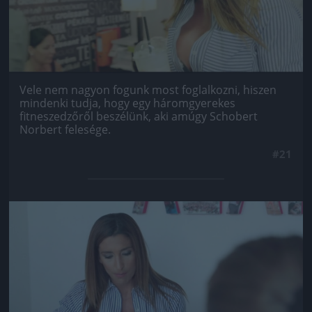
Vele nem nagyon fogunk most foglalkozni, hiszen
mindenki tudja, hogy egy háromgyerekes
fitneszedzőről beszélünk, aki amúgy Schobert
Norbert felesége.
#21
Jön még kép!