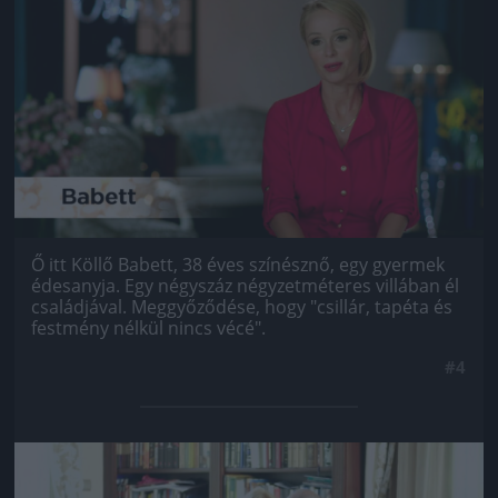
Jön még kép!
Ő itt Köllő Babett, 38 éves színésznő, egy gyermek
édesanyja. Egy négyszáz négyzetméteres villában él
családjával. Meggyőződése, hogy "csillár, tapéta és
festmény nélkül nincs vécé".
#4
Jön még kép!