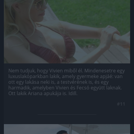
Jön még kép!
Nem tudjuk, hogy Vivien miből él. Mindenesetre egy
luxuslakóparkban lakik, amely gyermeke apjáé: van
ott egy lakása neki is, a testvérének is, és egy
harmadik, amelyben Vivien és Fecsó együtt laknak.
Ott lakik Ariana apukája is. Idill.
#11
Jön még kép!