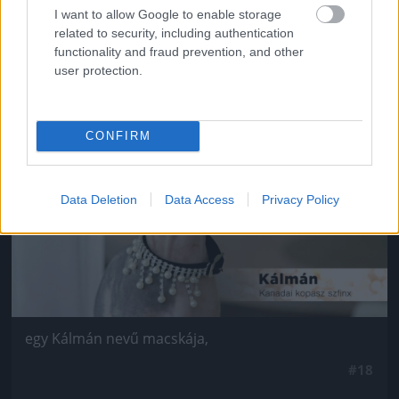
Van négy szép lánya,
I want to allow Google to enable storage
related to security, including authentication
#17
functionality and fraud prevention, and other
user protection.
Jön még kép!
CONFIRM
Data Deletion
Data Access
Privacy Policy
egy Kálmán nevű macskája,
#18