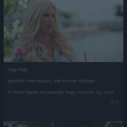
Jön még kép!
Vagy hogy
igazából ő nem papucs, neki erre van szüksége.
Itt Vivien éppen azt javasolja, hogy
vegyenek egy hajót
.
#13