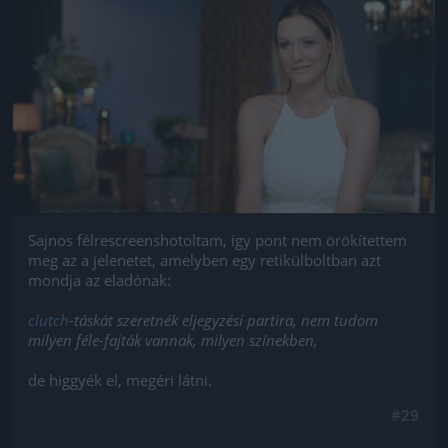
Jön még kép!
Sajnos félrescreenshotoltam, így pont nem örökítettem
meg az a jelenetet, amelyben egy retikülboltban azt
mondja az eladónak:
clutch
-táskát szeretnék eljegyzési partira, nem tudom
milyen féle-fajták vannak, milyen színekben,
de higgyék el, megéri látni.
#29