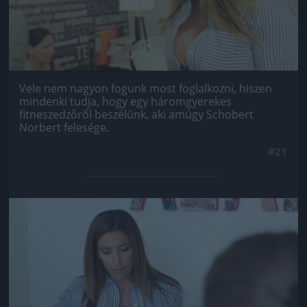
Vele nem nagyon fogunk most foglalkozni, hiszen
mindenki tudja, hogy egy háromgyerekes
fitneszedzőről beszélünk, aki amúgy Schobert
Norbert felesége.
#21
Jön még kép!