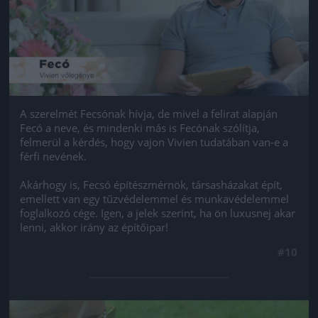
A szerelmét Fecsónak hívja, de mivel a felirat alapján
Fecó a neve, és mindenki más is Fecónak szólítja,
felmerül a kérdés, hogy vajon Vivien tudatában van-e a
férfi nevének.
Akárhogy is, Fecsó építészmérnök, társasházakat épít,
emellett van egy tűzvédelemmel és munkavédelemmel
foglalkozó cége. Igen, a jelek szerint, ha ön luxusnej akar
lenni, akkor irány az építőipar!
#10