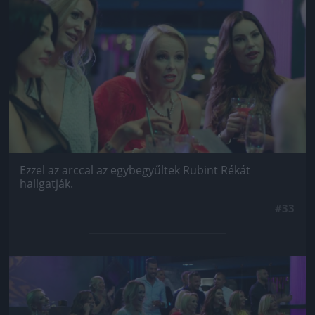
Jön még kép!
Ezzel az arccal az egybegyűltek Rubint Rékát
hallgatják.
#33
Jön még kép!