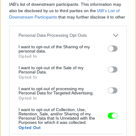
IAB’s list of downstream participants. This information may
also be disclosed by us to third parties on the
IAB’s List of
Downstream Participants
that may further disclose it to other
third parties.
Please note that this website/app uses one or more Google
Personal Data Processing Opt Outs
És most ismerjék meg Farkas Ritát, a 48 éves
services and may gather and store information including but
étteremtulajdonost! Nyolc éve vált el férjétől, Jánostól,
not limited to your visit or usage behaviour. You may click to
I want to opt-out of the Sharing of my
de azóta sincs senkije egyiküknek sem.
personal data.
grant or deny consent to Google and its third-party tags to
Opted In
use your data for below specified purposes in below Google
#15
consent section.
I want to opt-out of the Sale of my
Personal Data.
Opted In
Jön még kép!
I want to opt-out of processing my
Personal Data for Targeted Advertising.
Opted In
I want to opt-out of Collection, Use,
Retention, Sale, and/or Sharing of my
Personal Data that Is Unrelated with the
Purposes for which it was collected.
Opted Out