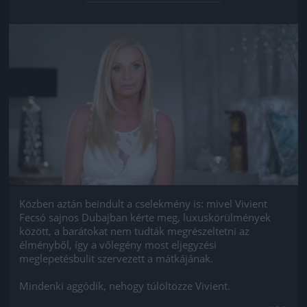
Jön még kép!
Közben aztán beindult a cselekmény is: mivel Vivient
Fecsó sajnos Dubajban kérte meg, luxuskörülmények
között, a barátokat nem tudták megrészeltetni az
élményből, így a vőlegény most eljegyzési
meglepetésbulit szervezett a mátkájának.
Mindenki aggódik, nehogy túlöltözze Vivient.