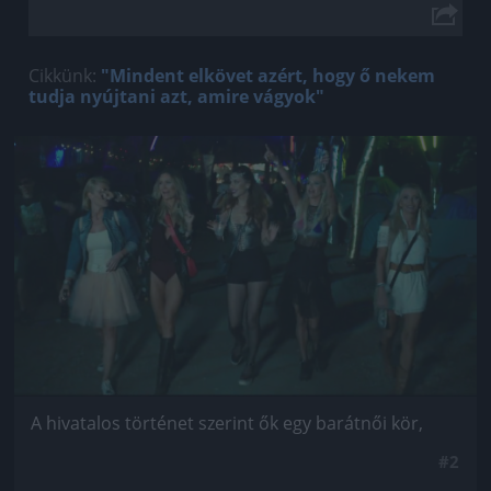
Cikkünk:
"Mindent elkövet azért, hogy ő nekem
tudja nyújtani azt, amire vágyok"
Jön még kép!
A hivatalos történet szerint ők egy barátnői kör,
#2