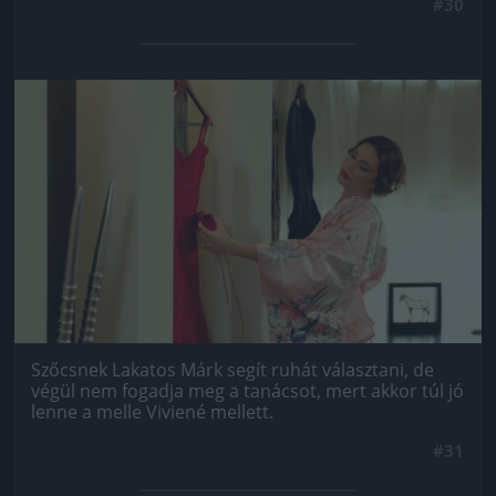
#30
Jön még kép!
Szőcsnek Lakatos Márk segít ruhát választani, de
végül nem fogadja meg a tanácsot, mert akkor túl jó
lenne a melle Viviené mellett.
#31