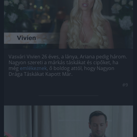
Vasvári Vivien 26 éves, a lánya, Ariana pedig három.
Nagyon szereti a márkás táskákat és cipőket, ha
még
emlékeznek
, ő boldog attól, hogy Nagyon
Drága Táskákat Kapott Már.
#9
Jön még kép!