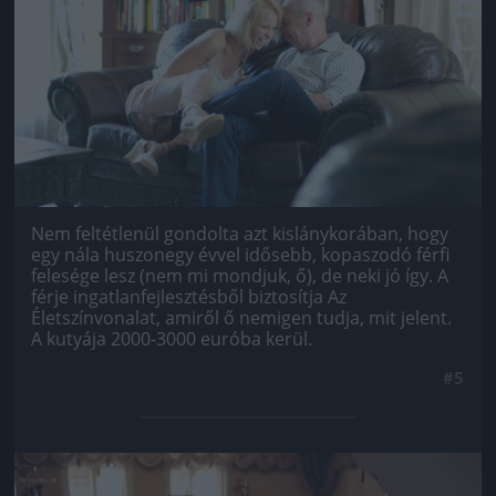
Nem feltétlenül gondolta azt kislánykorában, hogy
egy nála huszonegy évvel idősebb, kopaszodó férfi
felesége lesz (nem mi mondjuk, ő), de neki jó így. A
férje ingatlanfejlesztésből biztosítja Az
Életszínvonalat, amiről ő nemigen tudja, mit jelent.
A kutyája 2000-3000 euróba kerül.
#5
Jön még kép!