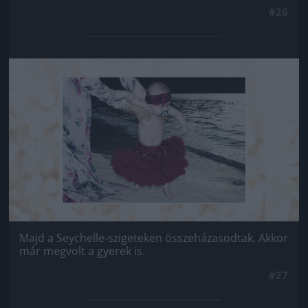
#26
Jön még kép!
Majd a Seychelle-szigeteken összeházasodtak. Akkor
már megvolt a gyerek is.
#27