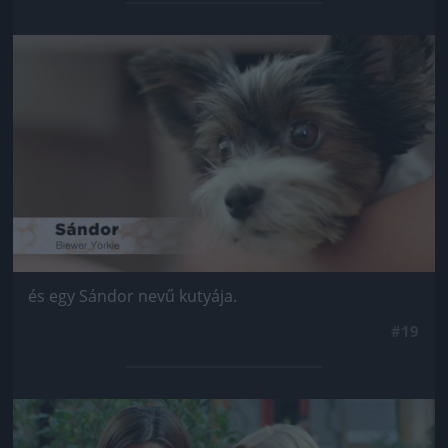
Jön még kép!
és egy Sándor nevű kutyája.
#19
Jön még kép!