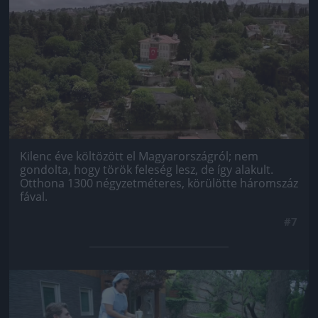
Kilenc éve költözött el Magyarországról; nem
gondolta, hogy török feleség lesz, de így alakult.
Otthona 1300 négyzetméteres, körülötte háromszáz
fával.
#7
Jön még kép!