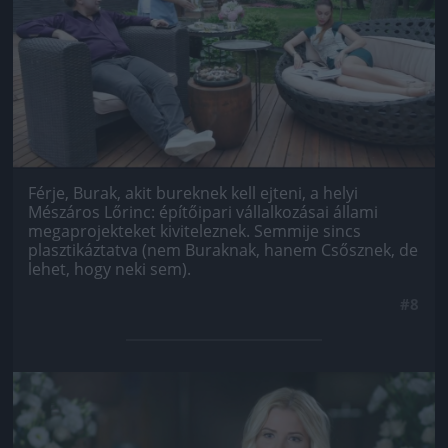
Férje, Burak, akit bureknek kell ejteni, a helyi
Mészáros Lőrinc: építőipari vállalkozásai állami
megaprojekteket kiviteleznek. Semmije sincs
plasztikáztatva (nem Buraknak, hanem Csősznek, de
lehet, hogy neki sem).
#8
Jön még kép!