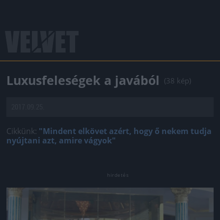
Luxusfeleségek a javából
(38 kép)
2017.09.25.
Cikkünk:
"Mindent elkövet azért, hogy ő nekem tudja
nyújtani azt, amire vágyok"
Jön még kép!