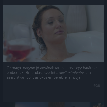
Jön még kép!
Önmagát nagyon jó anyának tartja, illetve egy határozott
embernek. Elmondása szerint
beleáll mindenbe
, ami
azért ritkán pont az okos emberek jellemzője.
#28