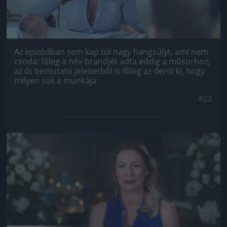
Az epizódban sem kap túl nagy hangsúlyt, ami nem
csoda: főleg a név-brandjét adta eddig a műsorhoz;
az őt bemutató jelenetből is főleg az derül ki, hogy
milyen sok a munkája.
#22
Jön még kép!