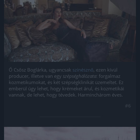
Ő Csősz Boglárka, ugyancsak
színésznő
, ezen kívül
producer, illetve van egy
szépséghálózata
: forgalmaz
kozmetikumokat, és két szépségklinikát üzemeltet. Ez
emberül úgy lehet, hogy krémeket árul, és kozmetikái
vannak, de lehet, hogy tévedek. Harminchárom éves.
#6
Jön még kép!