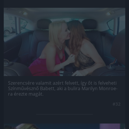
Jön még kép!
Szerencsére valamit azért felvett, így őt is felveheti
Színművésznő Babett, aki a bulira Marilyn Monroe-
ra érezte magát.
#32