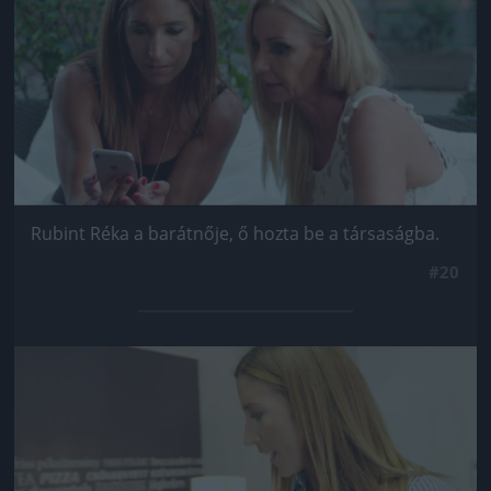
Rubint Réka a barátnője, ő hozta be a társaságba.
#20
Jön még kép!