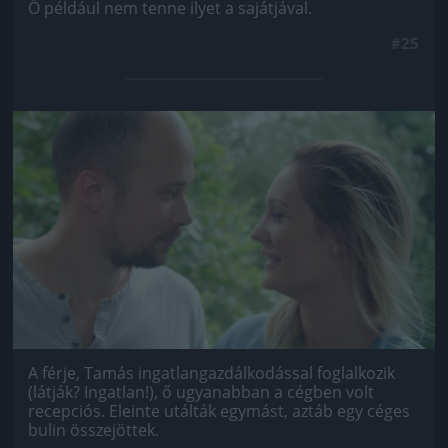
Ő például nem tenne ilyet a sajátjával.
#25
Jön még kép!
A férje, Tamás ingatlangazdálkodással foglalkozik
(látják? Ingatlan!), ő ugyanabban a cégben volt
recepciós. Eleinte utálták egymást, aztáb egy céges
bulin összejöttek.