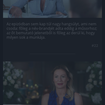
Az epizódban sem kap túl nagy hangsúlyt, ami nem
csoda: főleg a név-brandjét adta eddig a műsorhoz;
az őt bemutató jelenetből is főleg az derül ki, hogy
milyen sok a munkája.
#22
Jön még kép!