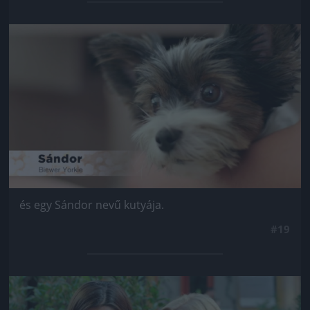
Jön még kép!
és egy Sándor nevű kutyája.
#19
Jön még kép!