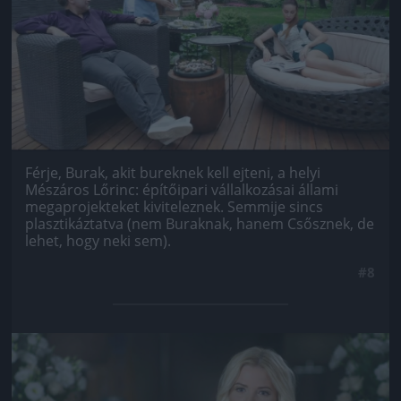
Férje, Burak, akit bureknek kell ejteni, a helyi
Mészáros Lőrinc: építőipari vállalkozásai állami
megaprojekteket kiviteleznek. Semmije sincs
plasztikáztatva (nem Buraknak, hanem Csősznek, de
lehet, hogy neki sem).
#8
Jön még kép!