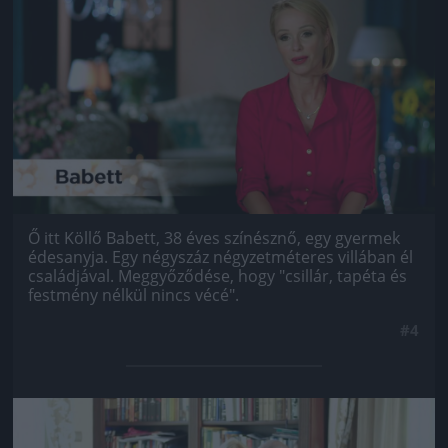
Jön még kép!
Ő itt Köllő Babett, 38 éves színésznő, egy gyermek
édesanyja. Egy négyszáz négyzetméteres villában él
családjával. Meggyőződése, hogy "csillár, tapéta és
festmény nélkül nincs vécé".
#4
Jön még kép!