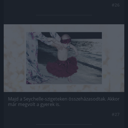
#26
Jön még kép!
Majd a Seychelle-szigeteken összeházasodtak. Akkor
már megvolt a gyerek is.
#27