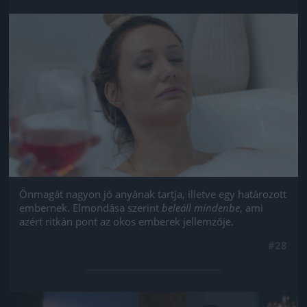
Jön még kép!
Önmagát nagyon jó anyának tartja, illetve egy határozott
embernek. Elmondása szerint
beleáll mindenbe
, ami
azért ritkán pont az okos emberek jellemzője.
#28