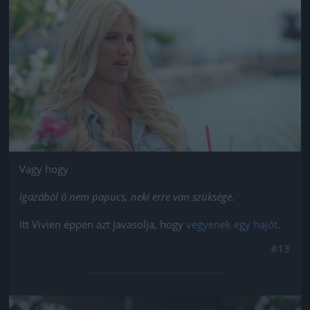
Jön még kép!
Vagy hogy
igazából ő nem papucs, neki erre van szüksége.
Itt Vivien éppen azt javasolja, hogy
vegyenek egy hajót
.
#13