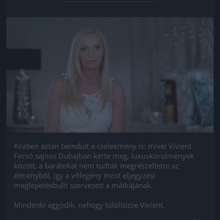
Jön még kép!
Közben aztán beindult a cselekmény is: mivel Vivient
Fecsó sajnos Dubajban kérte meg, luxuskörülmények
között, a barátokat nem tudták megrészeltetni az
élményből, így a vőlegény most eljegyzési
meglepetésbulit szervezett a mátkájának.
Mindenki aggódik, nehogy túlöltözze Vivient.