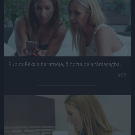
Rubint Réka a barátnője, ő hozta be a társaságba.
#20
Jön még kép!