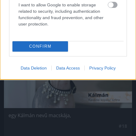
Van négy szép lánya,
I want to allow Google to enable storage
related to security, including authentication
#17
functionality and fraud prevention, and other
user protection.
Jön még kép!
CONFIRM
Data Deletion
Data Access
Privacy Policy
egy Kálmán nevű macskája,
#18