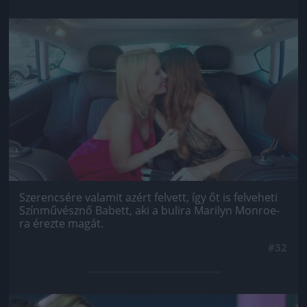
Jön még kép!
Szerencsére valamit azért felvett, így őt is felveheti
Színművésznő Babett, aki a bulira Marilyn Monroe-
ra érezte magát.
#32