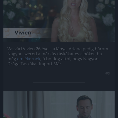
Vasvári Vivien 26 éves, a lánya, Ariana pedig három.
Nagyon szereti a márkás táskákat és cipőket, ha
még
emlékeznek
, ő boldog attól, hogy Nagyon
Drága Táskákat Kapott Már.
#9
Jön még kép!