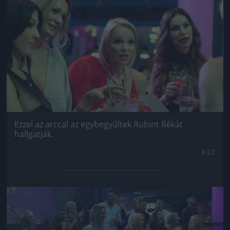
Jön még kép!
Ezzel az arccal az egybegyűltek Rubint Rékát
hallgatják.
#33
Jön még kép!