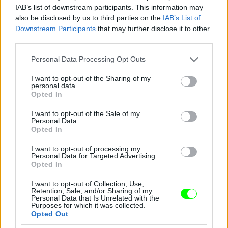
IAB’s list of downstream participants. This information may
also be disclosed by us to third parties on the
IAB’s List of
Downstream Participants
that may further disclose it to other
third parties.
Please note that this website/app uses one or more Google
Personal Data Processing Opt Outs
És most ismerjék meg Farkas Ritát, a 48 éves
services and may gather and store information including but
étteremtulajdonost! Nyolc éve vált el férjétől, Jánostól,
not limited to your visit or usage behaviour. You may click to
I want to opt-out of the Sharing of my
de azóta sincs senkije egyiküknek sem.
personal data.
grant or deny consent to Google and its third-party tags to
Opted In
use your data for below specified purposes in below Google
#15
consent section.
I want to opt-out of the Sale of my
Personal Data.
Opted In
Jön még kép!
I want to opt-out of processing my
Personal Data for Targeted Advertising.
Opted In
I want to opt-out of Collection, Use,
Retention, Sale, and/or Sharing of my
Personal Data that Is Unrelated with the
Purposes for which it was collected.
Opted Out