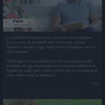
A szerelmét Fecsónak hívja, de mivel a felirat alapján
Fecó a neve, és mindenki más is Fecónak szólítja,
felmerül a kérdés, hogy vajon Vivien tudatában van-e a
férfi nevének.
Akárhogy is, Fecsó építészmérnök, társasházakat épít,
emellett van egy tűzvédelemmel és munkavédelemmel
foglalkozó cége. Igen, a jelek szerint, ha ön luxusnej akar
lenni, akkor irány az építőipar!
#10