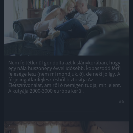
Nem feltétlenül gondolta azt kislánykorában, hogy
egy nála huszonegy évvel idősebb, kopaszodó férfi
felesége lesz (nem mi mondjuk, ő), de neki jó így. A
férje ingatlanfejlesztésből biztosítja Az
Életszínvonalat, amiről ő nemigen tudja, mit jelent.
A kutyája 2000-3000 euróba kerül.
#5
Jön még kép!