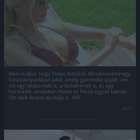
Jön még kép!
Nem tudjuk, hogy Vivien miből él. Mindenesetre egy
luxuslakóparkban lakik, amely gyermeke apjáé: van
ott egy lakása neki is, a testvérének is, és egy
harmadik, amelyben Vivien és Fecsó együtt laknak.
Ott lakik Ariana apukája is. Idill.
#11
Jön még kép!