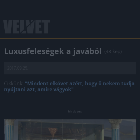
Luxusfeleségek a javából
(38 kép)
2017.09.25.
Cikkünk:
"Mindent elkövet azért, hogy ő nekem tudja
nyújtani azt, amire vágyok"
Jön még kép!