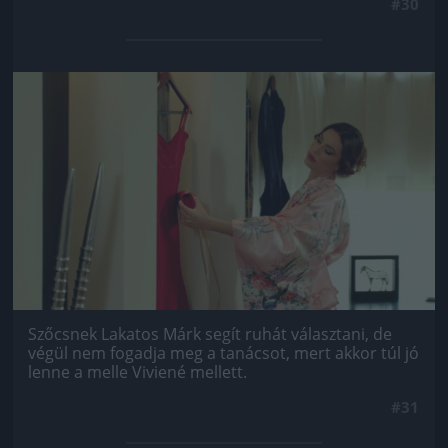
#30
Jön még kép!
Szőcsnek Lakatos Márk segít ruhát választani, de
végül nem fogadja meg a tanácsot, mert akkor túl jó
lenne a melle Viviené mellett.
#31