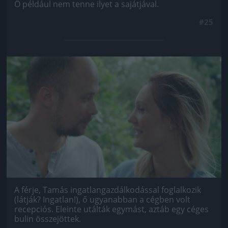
Ő például nem tenne ilyet a sajátjával.
#25
Jön még kép!
A férje, Tamás ingatlangazdálkodással foglalkozik
(látják? Ingatlan!), ő ugyanabban a cégben volt
recepciós. Eleinte utálták egymást, aztáb egy céges
bulin összejöttek.