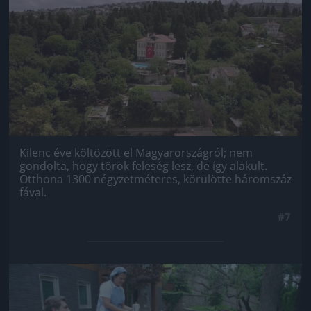
Kilenc éve költözött el Magyarországról; nem
gondolta, hogy török feleség lesz, de így alakult.
Otthona 1300 négyzetméteres, körülötte háromszáz
fával.
#7
Jön még kép!