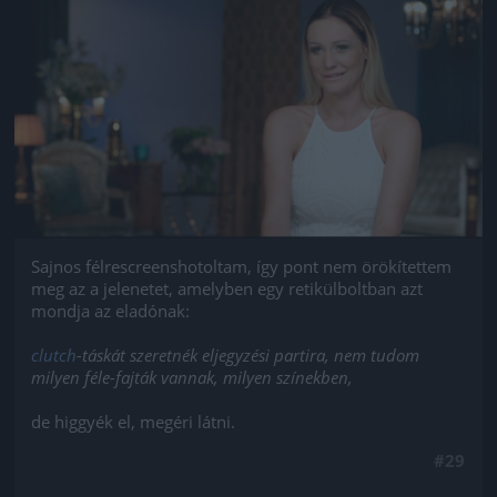
Jön még kép!
Sajnos félrescreenshotoltam, így pont nem örökítettem
meg az a jelenetet, amelyben egy retikülboltban azt
mondja az eladónak:
clutch
-táskát szeretnék eljegyzési partira, nem tudom
milyen féle-fajták vannak, milyen színekben,
de higgyék el, megéri látni.
#29