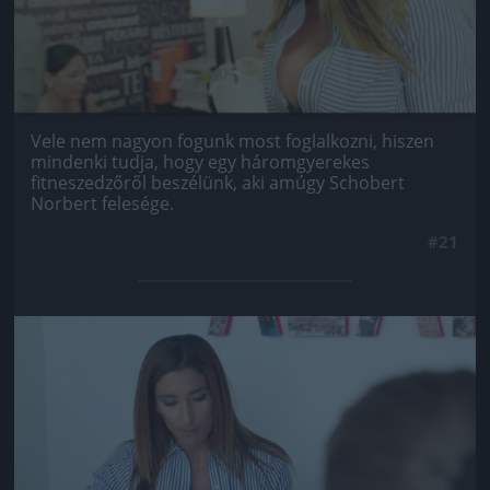
Vele nem nagyon fogunk most foglalkozni, hiszen
mindenki tudja, hogy egy háromgyerekes
fitneszedzőről beszélünk, aki amúgy Schobert
Norbert felesége.
#21
Jön még kép!