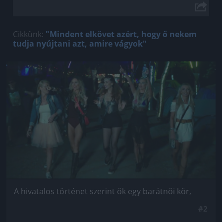
Cikkünk:
"Mindent elkövet azért, hogy ő nekem
tudja nyújtani azt, amire vágyok"
Jön még kép!
A hivatalos történet szerint ők egy barátnői kör,
#2