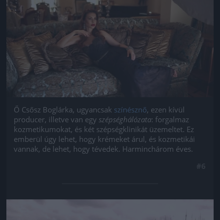
Ő Csősz Boglárka, ugyancsak
színésznő
, ezen kívül
producer, illetve van egy
szépséghálózata
: forgalmaz
kozmetikumokat, és két szépségklinikát üzemeltet. Ez
emberül úgy lehet, hogy krémeket árul, és kozmetikái
vannak, de lehet, hogy tévedek. Harminchárom éves.
#6
Jön még kép!