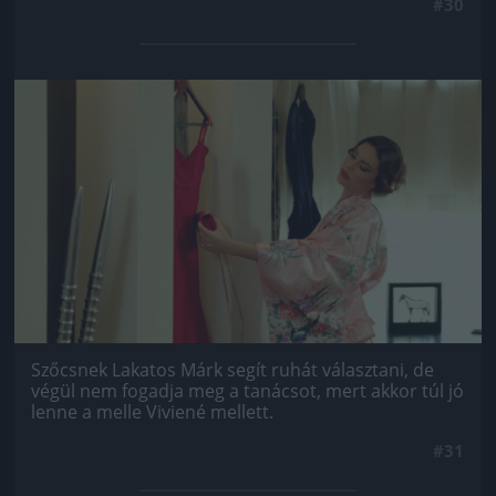
#30
Jön még kép!
Szőcsnek Lakatos Márk segít ruhát választani, de
végül nem fogadja meg a tanácsot, mert akkor túl jó
lenne a melle Viviené mellett.
#31