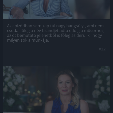
Az epizódban sem kap túl nagy hangsúlyt, ami nem
csoda: főleg a név-brandjét adta eddig a műsorhoz;
az őt bemutató jelenetből is főleg az derül ki, hogy
milyen sok a munkája.
#22
Jön még kép!