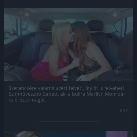
Jön még kép!
Szerencsére valamit azért felvett, így őt is felveheti
Színművésznő Babett, aki a bulira Marilyn Monroe-
ra érezte magát.
#32