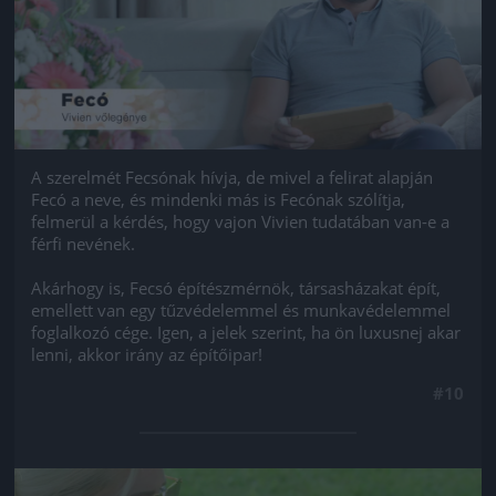
A szerelmét Fecsónak hívja, de mivel a felirat alapján
Fecó a neve, és mindenki más is Fecónak szólítja,
felmerül a kérdés, hogy vajon Vivien tudatában van-e a
férfi nevének.
Akárhogy is, Fecsó építészmérnök, társasházakat épít,
emellett van egy tűzvédelemmel és munkavédelemmel
foglalkozó cége. Igen, a jelek szerint, ha ön luxusnej akar
lenni, akkor irány az építőipar!
#10