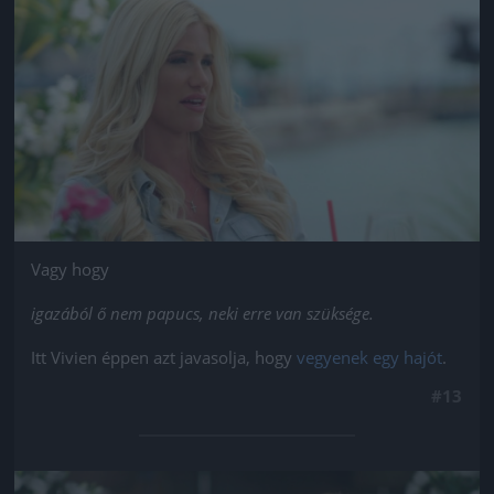
Jön még kép!
Vagy hogy
igazából ő nem papucs, neki erre van szüksége.
Itt Vivien éppen azt javasolja, hogy
vegyenek egy hajót
.
#13