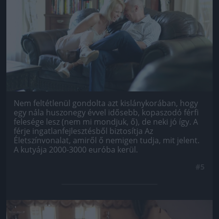
Nem feltétlenül gondolta azt kislánykorában, hogy
egy nála huszonegy évvel idősebb, kopaszodó férfi
felesége lesz (nem mi mondjuk, ő), de neki jó így. A
férje ingatlanfejlesztésből biztosítja Az
Életszínvonalat, amiről ő nemigen tudja, mit jelent.
A kutyája 2000-3000 euróba kerül.
#5
Jön még kép!