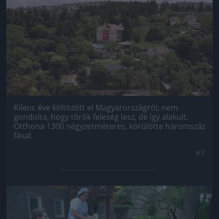
Kilenc éve költözött el Magyarországról; nem
gondolta, hogy török feleség lesz, de így alakult.
Otthona 1300 négyzetméteres, körülötte háromszáz
fával.
#7
Jön még kép!