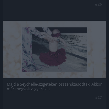
#26
Jön még kép!
Majd a Seychelle-szigeteken összeházasodtak. Akkor
már megvolt a gyerek is.
#27