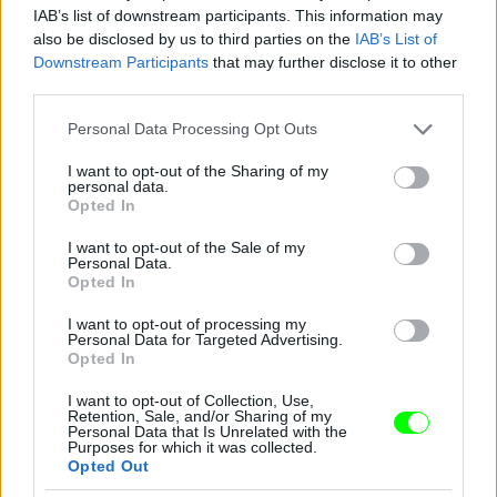
IAB’s list of downstream participants. This information may
also be disclosed by us to third parties on the
IAB’s List of
Downstream Participants
that may further disclose it to other
third parties.
Please note that this website/app uses one or more Google
Personal Data Processing Opt Outs
És most ismerjék meg Farkas Ritát, a 48 éves
services and may gather and store information including but
étteremtulajdonost! Nyolc éve vált el férjétől, Jánostól,
not limited to your visit or usage behaviour. You may click to
I want to opt-out of the Sharing of my
de azóta sincs senkije egyiküknek sem.
personal data.
grant or deny consent to Google and its third-party tags to
Opted In
use your data for below specified purposes in below Google
#15
consent section.
I want to opt-out of the Sale of my
Personal Data.
Opted In
Jön még kép!
I want to opt-out of processing my
Personal Data for Targeted Advertising.
Opted In
I want to opt-out of Collection, Use,
Retention, Sale, and/or Sharing of my
Personal Data that Is Unrelated with the
Purposes for which it was collected.
Opted Out