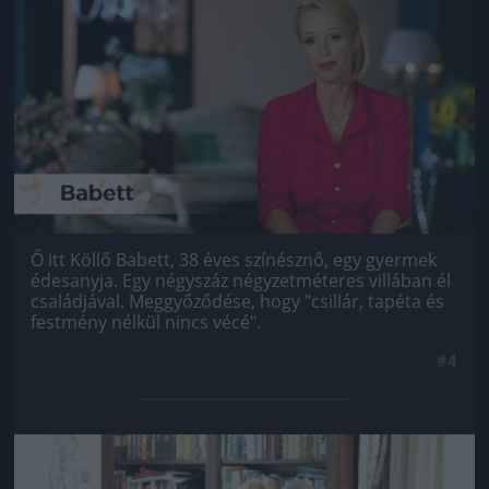
Jön még kép!
Ő itt Köllő Babett, 38 éves színésznő, egy gyermek
édesanyja. Egy négyszáz négyzetméteres villában él
családjával. Meggyőződése, hogy "csillár, tapéta és
festmény nélkül nincs vécé".
#4
Jön még kép!