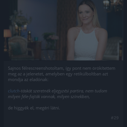
Jön még kép!
Sajnos félrescreenshotoltam, így pont nem örökítettem
meg az a jelenetet, amelyben egy retikülboltban azt
mondja az eladónak:
clutch
-táskát szeretnék eljegyzési partira, nem tudom
milyen féle-fajták vannak, milyen színekben,
de higgyék el, megéri látni.
#29