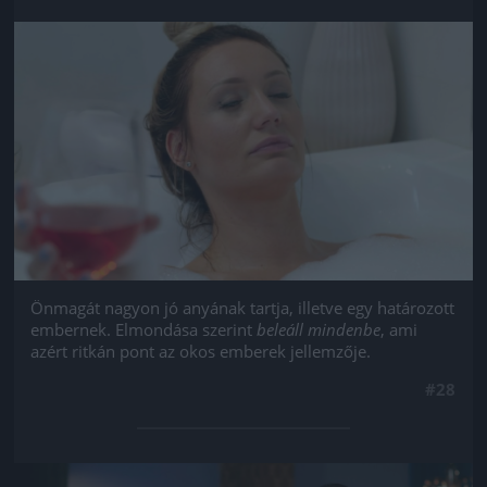
Jön még kép!
Önmagát nagyon jó anyának tartja, illetve egy határozott
embernek. Elmondása szerint
beleáll mindenbe
, ami
azért ritkán pont az okos emberek jellemzője.
#28