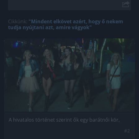
Cikkünk:
"Mindent elkövet azért, hogy ő nekem
tudja nyújtani azt, amire vágyok"
Jön még kép!
A hivatalos történet szerint ők egy barátnői kör,
#2