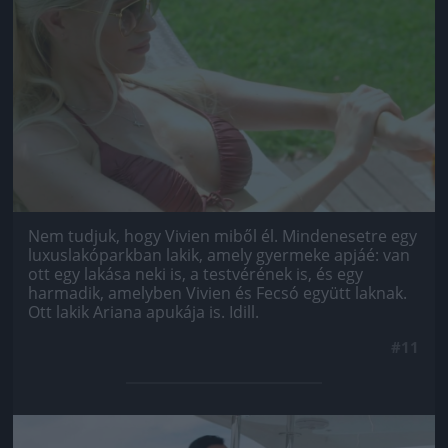
Jön még kép!
Nem tudjuk, hogy Vivien miből él. Mindenesetre egy
luxuslakóparkban lakik, amely gyermeke apjáé: van
ott egy lakása neki is, a testvérének is, és egy
harmadik, amelyben Vivien és Fecsó együtt laknak.
Ott lakik Ariana apukája is. Idill.
#11
Jön még kép!