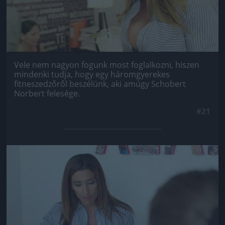
Vele nem nagyon fogunk most foglalkozni, hiszen
mindenki tudja, hogy egy háromgyerekes
fitneszedzőről beszélünk, aki amúgy Schobert
Norbert felesége.
#21
Jön még kép!