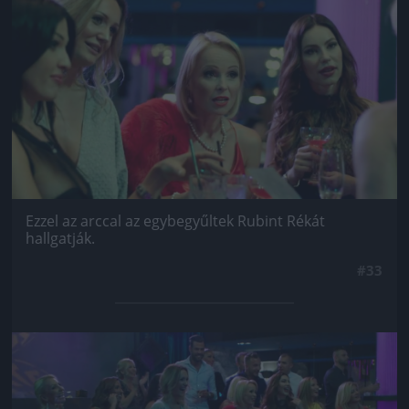
Jön még kép!
Ezzel az arccal az egybegyűltek Rubint Rékát
hallgatják.
#33
Jön még kép!