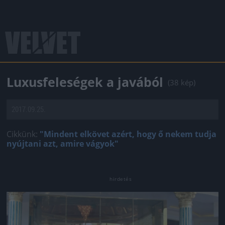
Luxusfeleségek a javából
(38 kép)
2017.09.25.
Cikkünk:
"Mindent elkövet azért, hogy ő nekem tudja
nyújtani azt, amire vágyok"
Jön még kép!