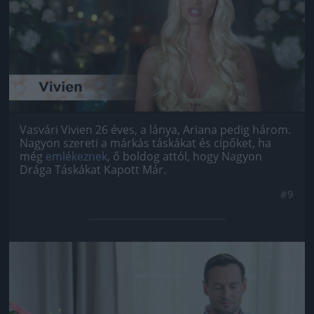
Vasvári Vivien 26 éves, a lánya, Ariana pedig három.
Nagyon szereti a márkás táskákat és cipőket, ha
még
emlékeznek
, ő boldog attól, hogy Nagyon
Drága Táskákat Kapott Már.
#9
Jön még kép!