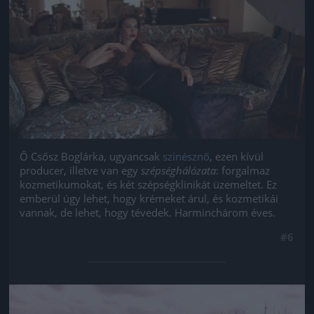
Ő Csősz Boglárka, ugyancsak
színésznő
, ezen kívül
producer, illetve van egy
szépséghálózata
: forgalmaz
kozmetikumokat, és két szépségklinikát üzemeltet. Ez
emberül úgy lehet, hogy krémeket árul, és kozmetikái
vannak, de lehet, hogy tévedek. Harminchárom éves.
#6
Jön még kép!