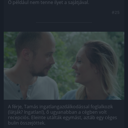
Ő például nem tenne ilyet a sajátjával.
#25
Jön még kép!
A férje, Tamás ingatlangazdálkodással foglalkozik
(látják? Ingatlan!), ő ugyanabban a cégben volt
recepciós. Eleinte utálták egymást, aztáb egy céges
bulin összejöttek.