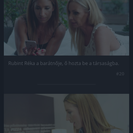
Rubint Réka a barátnője, ő hozta be a társaságba.
#20
Jön még kép!