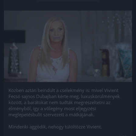
Jön még kép!
Közben aztán beindult a cselekmény is: mivel Vivient
Fecsó sajnos Dubajban kérte meg, luxuskörülmények
között, a barátokat nem tudták megrészeltetni az
élményből, így a vőlegény most eljegyzési
meglepetésbulit szervezett a mátkájának.
Mindenki aggódik, nehogy túlöltözze Vivient.