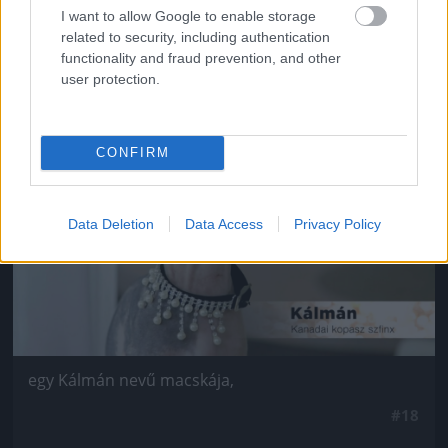
Van négy szép lánya,
I want to allow Google to enable storage
related to security, including authentication
#17
functionality and fraud prevention, and other
user protection.
Jön még kép!
CONFIRM
Data Deletion
Data Access
Privacy Policy
egy Kálmán nevű macskája,
#18