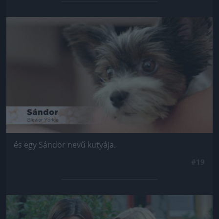
Jön még kép!
és egy Sándor nevű kutyája.
#19
Jön még kép!