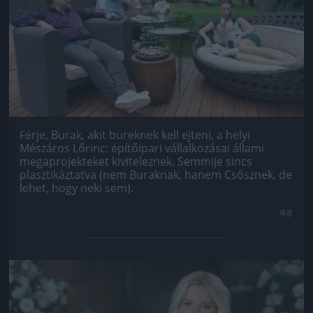
Férje, Burak, akit bureknek kell ejteni, a helyi
Mészáros Lőrinc: építőipari vállalkozásai állami
megaprojekteket kiviteleznek. Semmije sincs
plasztikáztatva (nem Buraknak, hanem Csősznek, de
lehet, hogy neki sem).
#8
Jön még kép!