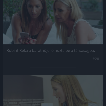
Rubint Réka a barátnője, ő hozta be a társaságba.
#20
Jön még kép!