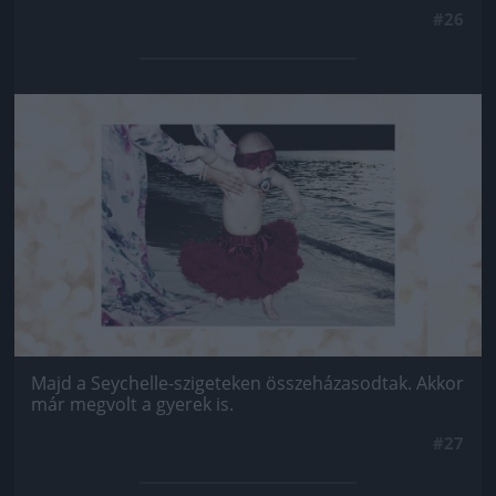
#26
Jön még kép!
Majd a Seychelle-szigeteken összeházasodtak. Akkor
már megvolt a gyerek is.
#27