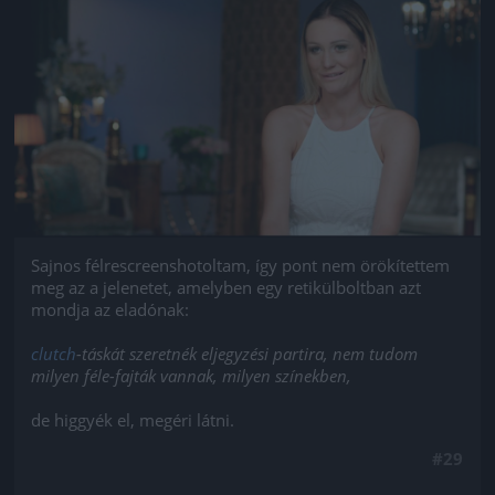
Jön még kép!
Sajnos félrescreenshotoltam, így pont nem örökítettem
meg az a jelenetet, amelyben egy retikülboltban azt
mondja az eladónak:
clutch
-táskát szeretnék eljegyzési partira, nem tudom
milyen féle-fajták vannak, milyen színekben,
de higgyék el, megéri látni.
#29