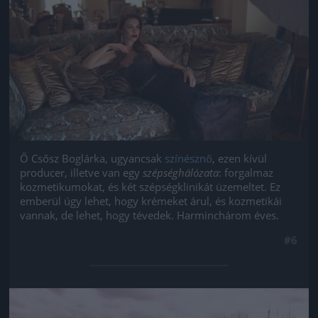
Ő Csősz Boglárka, ugyancsak
színésznő
, ezen kívül
producer, illetve van egy
szépséghálózata
: forgalmaz
kozmetikumokat, és két szépségklinikát üzemeltet. Ez
emberül úgy lehet, hogy krémeket árul, és kozmetikái
vannak, de lehet, hogy tévedek. Harminchárom éves.
#6
Jön még kép!