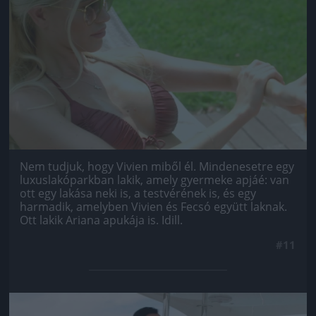
Jön még kép!
Nem tudjuk, hogy Vivien miből él. Mindenesetre egy
luxuslakóparkban lakik, amely gyermeke apjáé: van
ott egy lakása neki is, a testvérének is, és egy
harmadik, amelyben Vivien és Fecsó együtt laknak.
Ott lakik Ariana apukája is. Idill.
#11
Jön még kép!