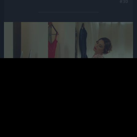
#30
Jön még kép!
Szőcsnek Lakatos Márk segít ruhát választani, de
végül nem fogadja meg a tanácsot, mert akkor túl jó
lenne a melle Viviené mellett.
#31