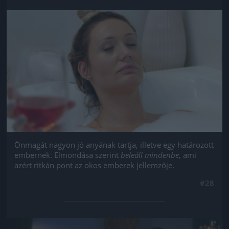
Jön még kép!
Önmagát nagyon jó anyának tartja, illetve egy határozott
embernek. Elmondása szerint
beleáll mindenbe
, ami
azért ritkán pont az okos emberek jellemzője.
#28