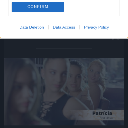
CONFIRM
Saját bevallása szerint az a védjegye, hogy tökéletes
Data Deletion
Data Access
Privacy Policy
a haja.
#16
Jön még kép!