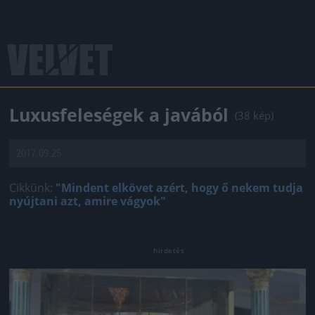
Luxusfeleségek a javából
(38 kép)
2017.09.25.
Cikkünk:
"Mindent elkövet azért, hogy ő nekem tudja
nyújtani azt, amire vágyok"
Jön még kép!