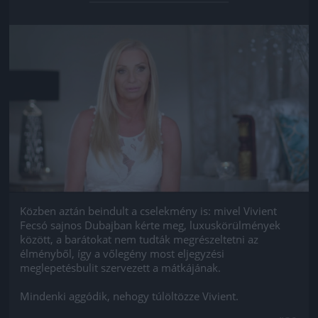
Jön még kép!
Közben aztán beindult a cselekmény is: mivel Vivient
Fecsó sajnos Dubajban kérte meg, luxuskörülmények
között, a barátokat nem tudták megrészeltetni az
élményből, így a vőlegény most eljegyzési
meglepetésbulit szervezett a mátkájának.
Mindenki aggódik, nehogy túlöltözze Vivient.