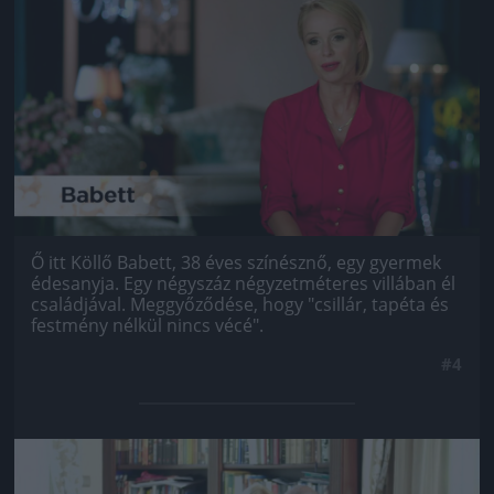
Jön még kép!
Ő itt Köllő Babett, 38 éves színésznő, egy gyermek
édesanyja. Egy négyszáz négyzetméteres villában él
családjával. Meggyőződése, hogy "csillár, tapéta és
festmény nélkül nincs vécé".
#4
Jön még kép!