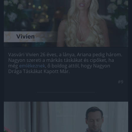
Vasvári Vivien 26 éves, a lánya, Ariana pedig három.
Nagyon szereti a márkás táskákat és cipőket, ha
még
emlékeznek
, ő boldog attól, hogy Nagyon
Drága Táskákat Kapott Már.
#9
Jön még kép!