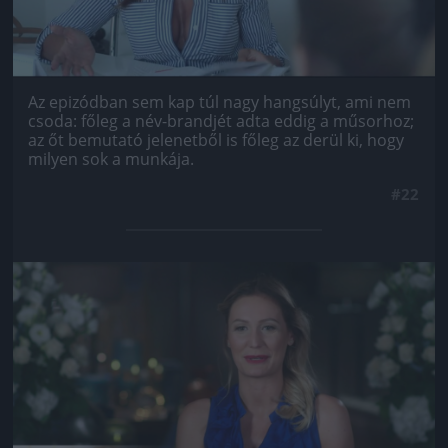
Az epizódban sem kap túl nagy hangsúlyt, ami nem
csoda: főleg a név-brandjét adta eddig a műsorhoz;
az őt bemutató jelenetből is főleg az derül ki, hogy
milyen sok a munkája.
#22
Jön még kép!