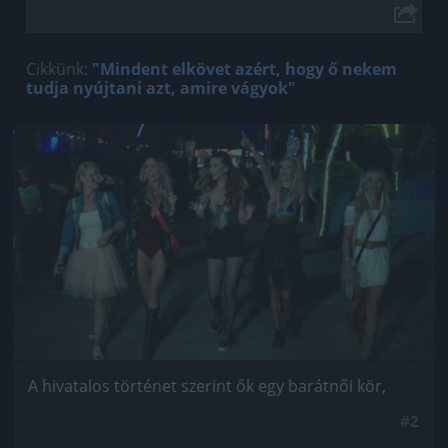
Cikkünk:
"Mindent elkövet azért, hogy ő nekem
tudja nyújtani azt, amire vágyok"
Jön még kép!
A hivatalos történet szerint ők egy barátnői kör,
#2