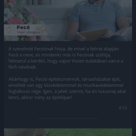
A szerelmét Fecsónak hívja, de mivel a felirat alapján
Fecó a neve, és mindenki más is Fecónak szólítja,
felmerül a kérdés, hogy vajon Vivien tudatában van-e a
férfi nevének.
Akárhogy is, Fecsó építészmérnök, társasházakat épít,
emellett van egy tűzvédelemmel és munkavédelemmel
foglalkozó cége. Igen, a jelek szerint, ha ön luxusnej akar
lenni, akkor irány az építőipar!
#10