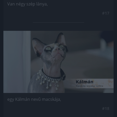
Van négy szép lánya,
#17
Jön még kép!
egy Kálmán nevű macskája,
#18