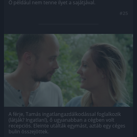
Ő például nem tenne ilyet a sajátjával.
#25
Jön még kép!
A férje, Tamás ingatlangazdálkodással foglalkozik
(látják? Ingatlan!), ő ugyanabban a cégben volt
recepciós. Eleinte utálták egymást, aztáb egy céges
bulin összejöttek.