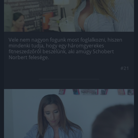
Vele nem nagyon fogunk most foglalkozni, hiszen
mindenki tudja, hogy egy háromgyerekes
fitneszedzőről beszélünk, aki amúgy Schobert
Norbert felesége.
#21
Jön még kép!