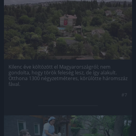
Kilenc éve költözött el Magyarországról; nem
gondolta, hogy török feleség lesz, de így alakult.
Otthona 1300 négyzetméteres, körülötte háromszáz
fával.
#7
Jön még kép!