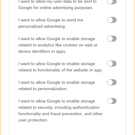
I want to allow my user data to be sent to
Google for online advertising purposes.
I want to allow Google to send me
personalized advertising.
És most ismerjék meg Farkas Ritát, a 48 éves
I want to allow Google to enable storage
étteremtulajdonost! Nyolc éve vált el férjétől, Jánostól,
related to analytics like cookies on web or
de azóta sincs senkije egyiküknek sem.
device identifiers in apps.
#15
I want to allow Google to enable storage
related to functionality of the website or app.
I want to allow Google to enable storage
Jön még kép!
related to personalization.
I want to allow Google to enable storage
related to security, including authentication
functionality and fraud prevention, and other
user protection.