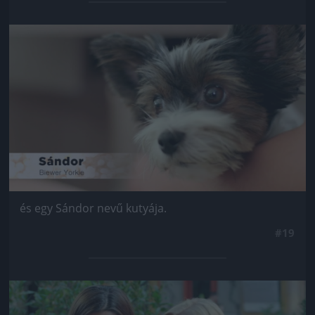
Jön még kép!
és egy Sándor nevű kutyája.
#19
Jön még kép!