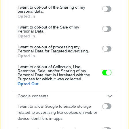
Jön még kép!
services and may gather and store information including but
not limited to your visit or usage behaviour. You may click to
I want to opt-out of the Sharing of my
personal data.
grant or deny consent to Google and its third-party tags to
Opted In
use your data for below specified purposes in below Google
consent section.
I want to opt-out of the Sale of my
Personal Data.
Opted In
I want to opt-out of processing my
Personal Data for Targeted Advertising.
Opted In
I want to opt-out of Collection, Use,
#14
Retention, Sale, and/or Sharing of my
Personal Data that Is Unrelated with the
Purposes for which it was collected.
Opted Out
Jön még kép!
Google consents
I want to allow Google to enable storage
related to advertising like cookies on web or
device identifiers in apps.