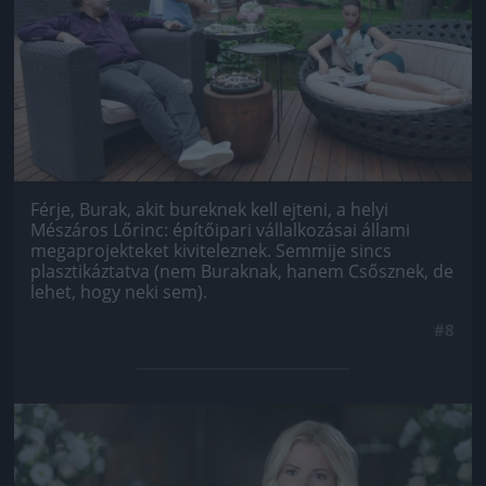
Férje, Burak, akit bureknek kell ejteni, a helyi
Mészáros Lőrinc: építőipari vállalkozásai állami
megaprojekteket kiviteleznek. Semmije sincs
plasztikáztatva (nem Buraknak, hanem Csősznek, de
lehet, hogy neki sem).
#8
Jön még kép!