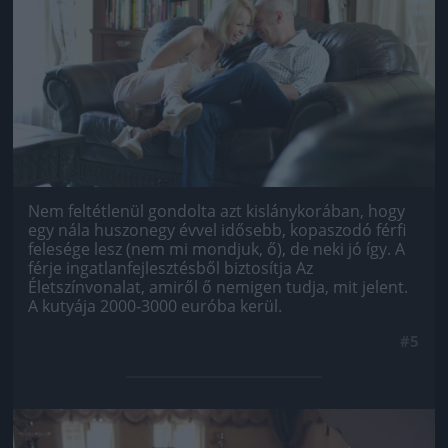
Nem feltétlenül gondolta azt kislánykorában, hogy
egy nála huszonegy évvel idősebb, kopaszodó férfi
felesége lesz (nem mi mondjuk, ő), de neki jó így. A
férje ingatlanfejlesztésből biztosítja Az
Életszínvonalat, amiről ő nemigen tudja, mit jelent.
A kutyája 2000-3000 euróba kerül.
#5
Jön még kép!