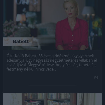
Jön még kép!
Ő itt Köllő Babett, 38 éves színésznő, egy gyermek
édesanyja. Egy négyszáz négyzetméteres villában él
családjával. Meggyőződése, hogy "csillár, tapéta és
festmény nélkül nincs vécé".
#4
Jön még kép!