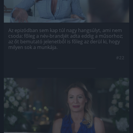
Az epizódban sem kap túl nagy hangsúlyt, ami nem
csoda: főleg a név-brandjét adta eddig a műsorhoz;
az őt bemutató jelenetből is főleg az derül ki, hogy
milyen sok a munkája.
#22
Jön még kép!