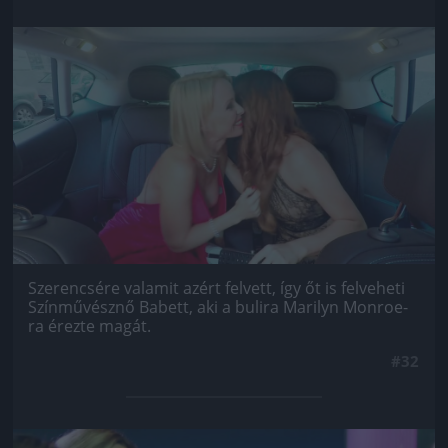
Jön még kép!
Szerencsére valamit azért felvett, így őt is felveheti
Színművésznő Babett, aki a bulira Marilyn Monroe-
ra érezte magát.
#32