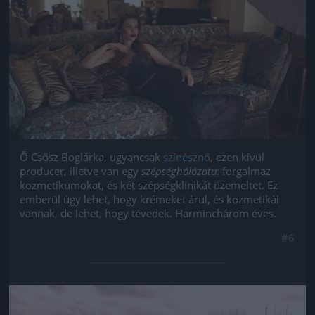
Ő Csősz Boglárka, ugyancsak
színésznő
, ezen kívül
producer, illetve van egy
szépséghálózata
: forgalmaz
kozmetikumokat, és két szépségklinikát üzemeltet. Ez
emberül úgy lehet, hogy krémeket árul, és kozmetikái
vannak, de lehet, hogy tévedek. Harminchárom éves.
#6
Jön még kép!