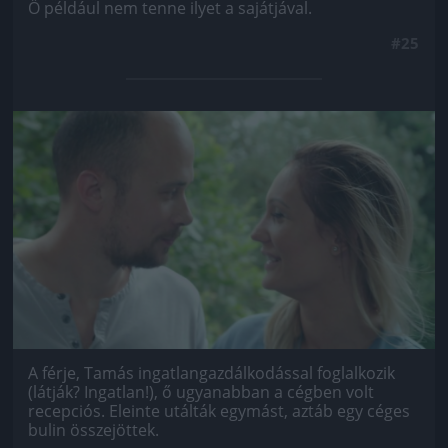
Ő például nem tenne ilyet a sajátjával.
#25
Jön még kép!
A férje, Tamás ingatlangazdálkodással foglalkozik
(látják? Ingatlan!), ő ugyanabban a cégben volt
recepciós. Eleinte utálták egymást, aztáb egy céges
bulin összejöttek.