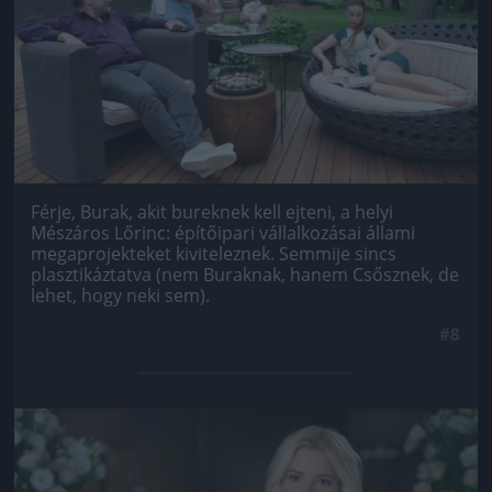
Férje, Burak, akit bureknek kell ejteni, a helyi
Mészáros Lőrinc: építőipari vállalkozásai állami
megaprojekteket kiviteleznek. Semmije sincs
plasztikáztatva (nem Buraknak, hanem Csősznek, de
lehet, hogy neki sem).
#8
Jön még kép!