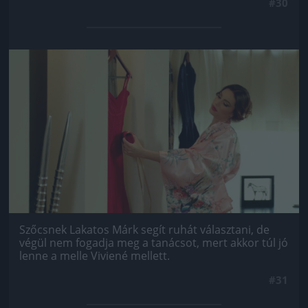
#30
Jön még kép!
Szőcsnek Lakatos Márk segít ruhát választani, de
végül nem fogadja meg a tanácsot, mert akkor túl jó
lenne a melle Viviené mellett.
#31