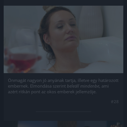
Jön még kép!
Önmagát nagyon jó anyának tartja, illetve egy határozott
embernek. Elmondása szerint
beleáll mindenbe
, ami
azért ritkán pont az okos emberek jellemzője.
#28