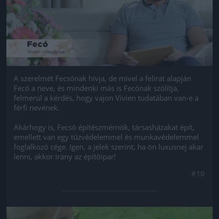
A szerelmét Fecsónak hívja, de mivel a felirat alapján
Fecó a neve, és mindenki más is Fecónak szólítja,
felmerül a kérdés, hogy vajon Vivien tudatában van-e a
férfi nevének.
Akárhogy is, Fecsó építészmérnök, társasházakat épít,
emellett van egy tűzvédelemmel és munkavédelemmel
foglalkozó cége. Igen, a jelek szerint, ha ön luxusnej akar
lenni, akkor irány az építőipar!
#10