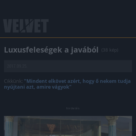
Luxusfeleségek a javából
(38 kép)
2017.09.25.
Cikkünk:
"Mindent elkövet azért, hogy ő nekem tudja
nyújtani azt, amire vágyok"
Jön még kép!