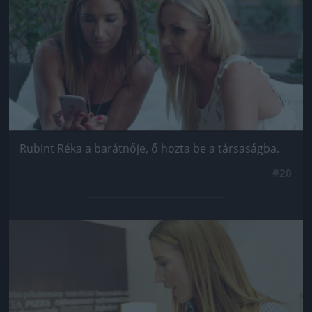
Rubint Réka a barátnője, ő hozta be a társaságba.
#20
Jön még kép!