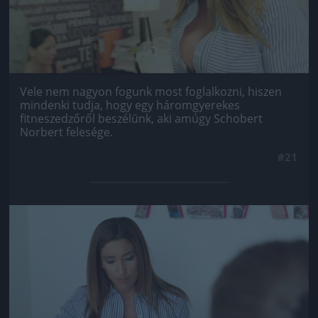
Vele nem nagyon fogunk most foglalkozni, hiszen
mindenki tudja, hogy egy háromgyerekes
fitneszedzőről beszélünk, aki amúgy Schobert
Norbert felesége.
#21
Jön még kép!