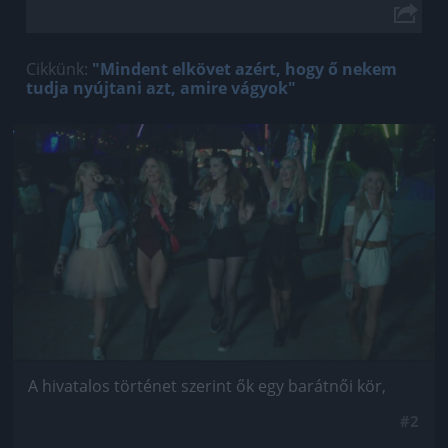
Cikkünk:
"Mindent elkövet azért, hogy ő nekem
tudja nyújtani azt, amire vágyok"
Jön még kép!
A hivatalos történet szerint ők egy barátnői kör,
#2