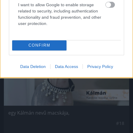
Van négy szép lánya,
I want to allow Google to enable storage
related to security, including authentication
#17
functionality and fraud prevention, and other
user protection.
Jön még kép!
CONFIRM
Data Deletion
Data Access
Privacy Policy
egy Kálmán nevű macskája,
#18