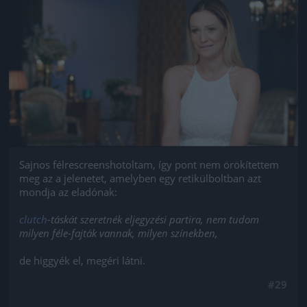
Jön még kép!
Sajnos félrescreenshotoltam, így pont nem örökítettem
meg az a jelenetet, amelyben egy retikülboltban azt
mondja az eladónak:
clutch
-táskát szeretnék eljegyzési partira, nem tudom
milyen féle-fajták vannak, milyen színekben,
de higgyék el, megéri látni.
#29