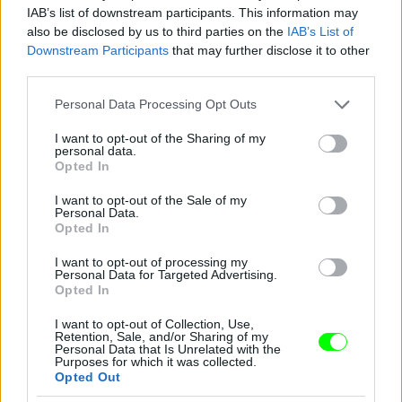
IAB’s list of downstream participants. This information may
also be disclosed by us to third parties on the
IAB’s List of
Downstream Participants
that may further disclose it to other
third parties.
Please note that this website/app uses one or more Google
Personal Data Processing Opt Outs
És most ismerjék meg Farkas Ritát, a 48 éves
services and may gather and store information including but
étteremtulajdonost! Nyolc éve vált el férjétől, Jánostól,
not limited to your visit or usage behaviour. You may click to
I want to opt-out of the Sharing of my
de azóta sincs senkije egyiküknek sem.
personal data.
grant or deny consent to Google and its third-party tags to
Opted In
use your data for below specified purposes in below Google
#15
consent section.
I want to opt-out of the Sale of my
Personal Data.
Opted In
Jön még kép!
I want to opt-out of processing my
Personal Data for Targeted Advertising.
Opted In
I want to opt-out of Collection, Use,
Retention, Sale, and/or Sharing of my
Personal Data that Is Unrelated with the
Purposes for which it was collected.
Opted Out