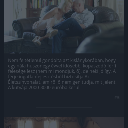
Nem feltétlenül gondolta azt kislánykorában, hogy
egy nála huszonegy évvel idősebb, kopaszodó férfi
felesége lesz (nem mi mondjuk, ő), de neki jó így. A
férje ingatlanfejlesztésből biztosítja Az
Életszínvonalat, amiről ő nemigen tudja, mit jelent.
A kutyája 2000-3000 euróba kerül.
#5
Jön még kép!