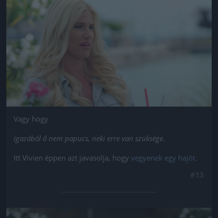
Jön még kép!
Vagy hogy
igazából ő nem papucs, neki erre van szüksége.
Itt Vivien éppen azt javasolja, hogy
vegyenek egy hajót
.
#13