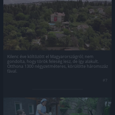
Kilenc éve költözött el Magyarországról; nem
gondolta, hogy török feleség lesz, de így alakult.
Otthona 1300 négyzetméteres, körülötte háromszáz
fával.
#7
Jön még kép!