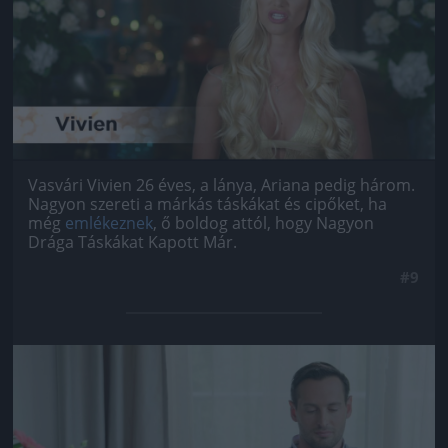
Vasvári Vivien 26 éves, a lánya, Ariana pedig három.
Nagyon szereti a márkás táskákat és cipőket, ha
még
emlékeznek
, ő boldog attól, hogy Nagyon
Drága Táskákat Kapott Már.
#9
Jön még kép!