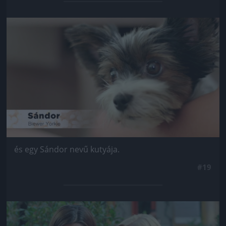
Jön még kép!
és egy Sándor nevű kutyája.
#19
Jön még kép!