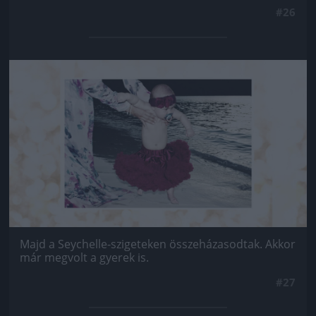
#26
Jön még kép!
Majd a Seychelle-szigeteken összeházasodtak. Akkor
már megvolt a gyerek is.
#27