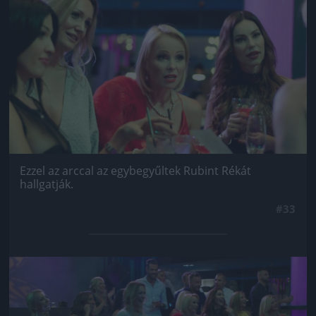
Jön még kép!
Ezzel az arccal az egybegyűltek Rubint Rékát
hallgatják.
#33
Jön még kép!