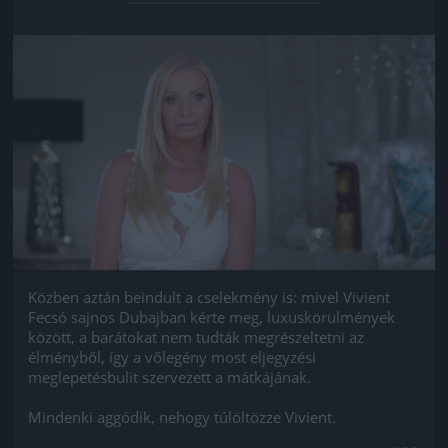
Jön még kép!
Közben aztán beindult a cselekmény is: mivel Vivient
Fecsó sajnos Dubajban kérte meg, luxuskörülmények
között, a barátokat nem tudták megrészeltetni az
élményből, így a vőlegény most eljegyzési
meglepetésbulit szervezett a mátkájának.
Mindenki aggódik, nehogy túlöltözze Vivient.