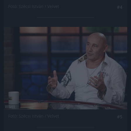
Fotó: Szécsi István / Velvet
#4
Jön még kép!
Fotó: Szécsi István / Velvet
#5