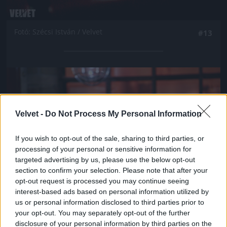
Fotó: Szécsi István / Velvet
#13
Jön még kép!
Velvet -
Do Not Process My Personal Information
If you wish to opt-out of the sale, sharing to third parties, or
processing of your personal or sensitive information for
targeted advertising by us, please use the below opt-out
section to confirm your selection. Please note that after your
opt-out request is processed you may continue seeing
interest-based ads based on personal information utilized by
us or personal information disclosed to third parties prior to
your opt-out. You may separately opt-out of the further
Fotó: Szécsi István / Velvet
#14
disclosure of your personal information by third parties on the