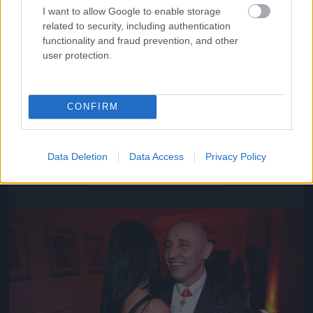
I want to allow Google to enable storage
related to security, including authentication
functionality and fraud prevention, and other
user protection.
CONFIRM
Közeledik az univerzum vége
Data Deletion
Data Access
Privacy Policy
Fotó: Szécsi István / Velvet
#16
Jön még kép!