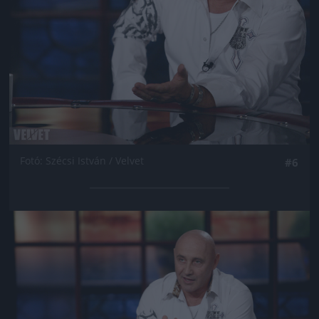
Fotó: Szécsi István / Velvet
#6
Jön még kép!