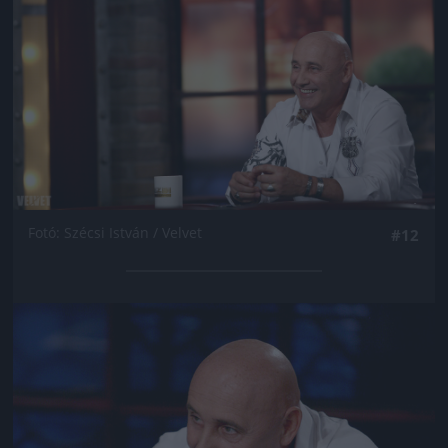
Fotó: Szécsi István / Velvet
#12
Jön még kép!