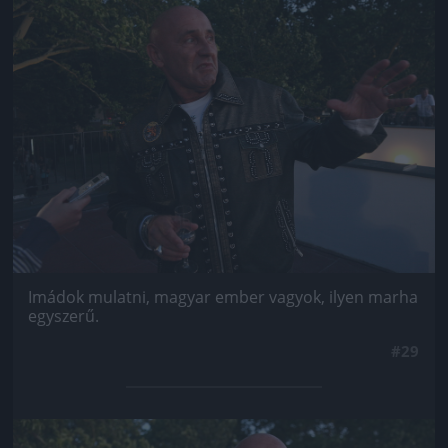
Jön még kép!
Imádok mulatni, magyar ember vagyok, ilyen marha
egyszerű.
#29
Jön még kép!