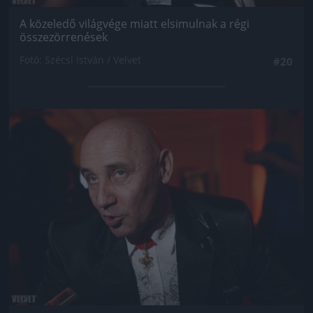
A közeledő világvége miatt elsimulnak a régi
összezörrenések
Fotó: Szécsi István / Velvet
#20
Jön még kép!