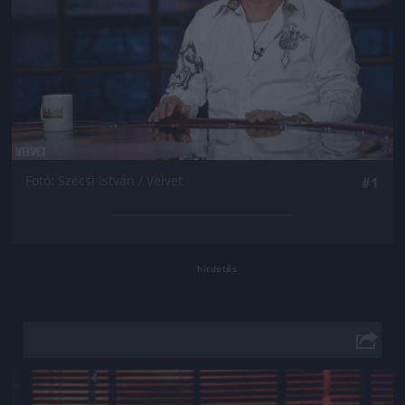
Fotó: Szécsi István / Velvet
#1
Jön még kép!