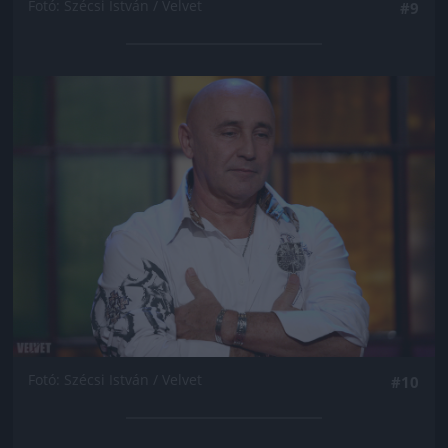
Fotó: Szécsi István / Velvet
#9
Jön még kép!
Fotó: Szécsi István / Velvet
#10