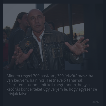
Jön még kép!
Minden reggel 700 hasizom, 300 fekvőtámasz, ha
van kedvem, ha nincs. Testnevelő tanárnak
készültem, tudom, mit kell megtennem, hogy a
kétórás koncerteket úgy verjem le, hogy egyszer se
szívjak falsot.
#26