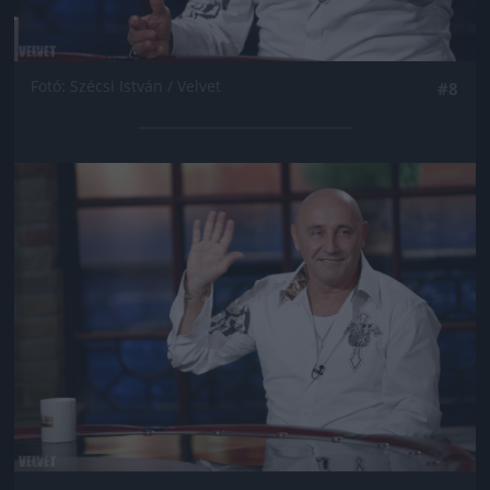
Fotó: Szécsi István / Velvet
#8
Jön még kép!