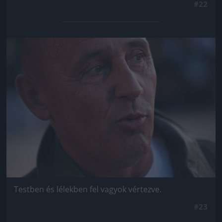
#22
Jön még kép!
Testben és lélekben fel vagyok vértezve.
#23