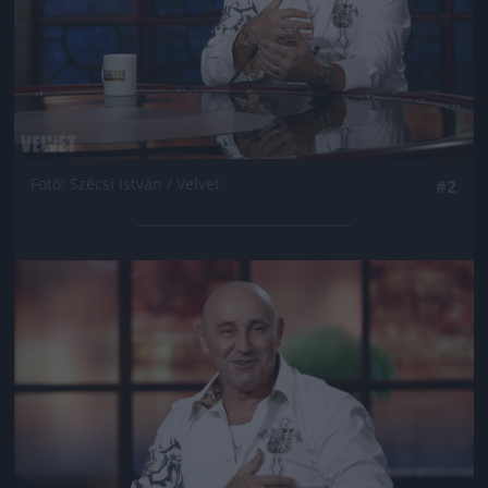
Fotó: Szécsi István / Velvet
#2
Jön még kép!