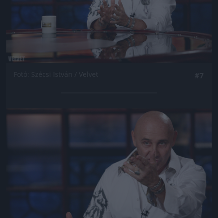
Fotó: Szécsi István / Velvet
#7
Jön még kép!