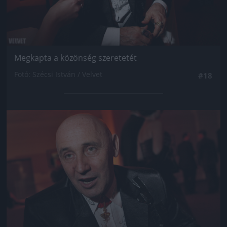
Megkapta a közönség szeretetét
Fotó: Szécsi István / Velvet
#18
Jön még kép!