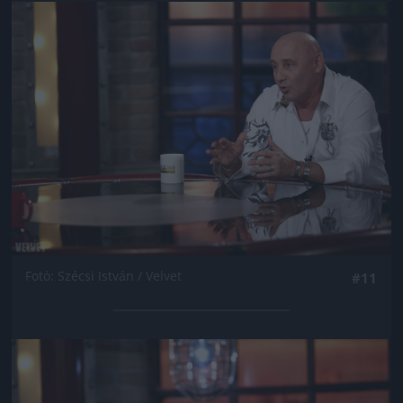
Jön még kép!
Fotó: Szécsi István / Velvet
#11
Jön még kép!