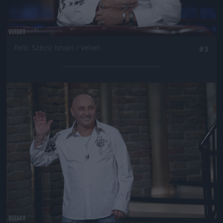
Fotó: Szécsi István / Velvet
#3
Jön még kép!