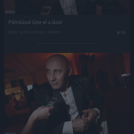
Pálinkával űzte el a lázat
Fotó: Szécsi István / Velvet
#19
Jön még kép!