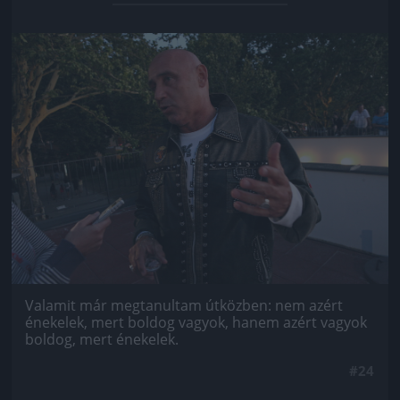
Jön még kép!
Valamit már megtanultam útközben: nem azért
énekelek, mert boldog vagyok, hanem azért vagyok
boldog, mert énekelek.
#24