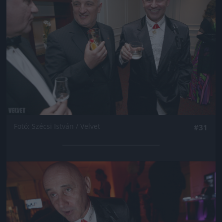
Fotó: Szécsi István / Velvet
#31
Jön még kép!