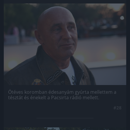
Jön még kép!
Ötéves koromban édesanyám gyúrta mellettem a
tésztát és énekelt a Pacsirta rádió mellett.
#28