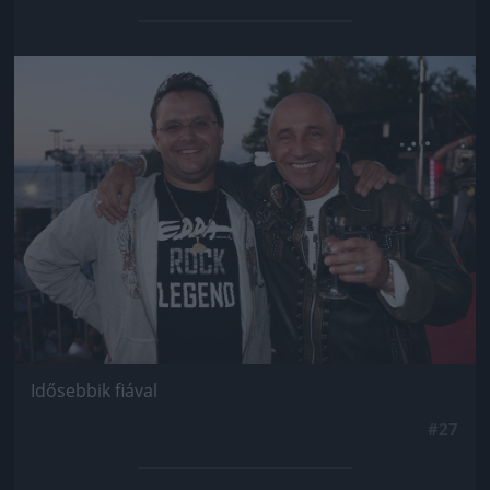
Jön még kép!
Idősebbik fiával
#27