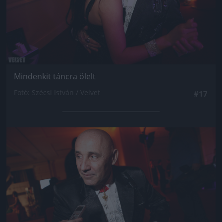
Mindenkit táncra ölelt
Fotó: Szécsi István / Velvet
#17
Jön még kép!