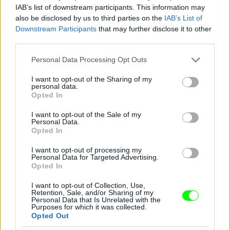
IAB’s list of downstream participants. This information may
also be disclosed by us to third parties on the
IAB’s List of
Downstream Participants
that may further disclose it to other
third parties.
Jön még kép!
Please note that this website/app uses one or more Google
Personal Data Processing Opt Outs
services and may gather and store information including but
not limited to your visit or usage behaviour. You may click to
I want to opt-out of the Sharing of my
personal data.
grant or deny consent to Google and its third-party tags to
Opted In
use your data for below specified purposes in below Google
consent section.
I want to opt-out of the Sale of my
Personal Data.
Opted In
I want to opt-out of processing my
Personal Data for Targeted Advertising.
Opted In
I want to opt-out of Collection, Use,
Retention, Sale, and/or Sharing of my
Personal Data that Is Unrelated with the
Purposes for which it was collected.
Opted Out