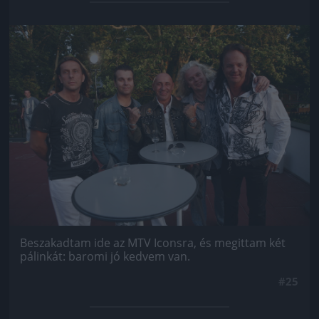
Jön még kép!
Beszakadtam ide az MTV Iconsra, és megittam két
pálinkát: baromi jó kedvem van.
#25