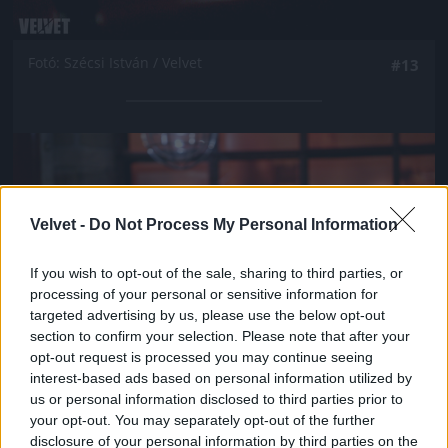
Fotó: Szécsi István / Velvet
#13
Jön még kép!
Velvet -
Do Not Process My Personal Information
If you wish to opt-out of the sale, sharing to third parties, or
processing of your personal or sensitive information for
targeted advertising by us, please use the below opt-out
section to confirm your selection. Please note that after your
opt-out request is processed you may continue seeing
interest-based ads based on personal information utilized by
us or personal information disclosed to third parties prior to
your opt-out. You may separately opt-out of the further
Fotó: Szécsi István / Velvet
#14
disclosure of your personal information by third parties on the