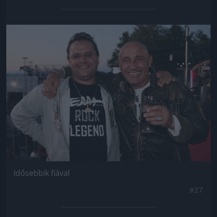
Jön még kép!
Idősebbik fiával
#27