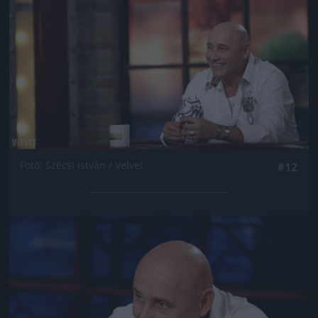
Fotó: Szécsi István / Velvet
#12
Jön még kép!