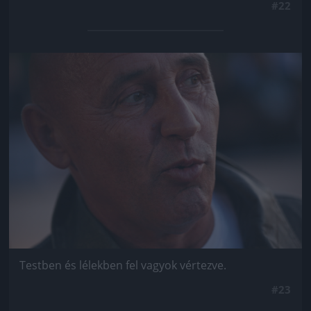
#22
Jön még kép!
Testben és lélekben fel vagyok vértezve.
#23