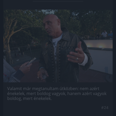
Jön még kép!
Valamit már megtanultam útközben: nem azért
énekelek, mert boldog vagyok, hanem azért vagyok
boldog, mert énekelek.
#24