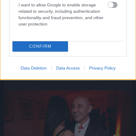
I want to allow Google to enable storage
related to security, including authentication
functionality and fraud prevention, and other
user protection.
CONFIRM
Közeledik az univerzum vége
Data Deletion
Data Access
Privacy Policy
Fotó: Szécsi István / Velvet
#16
Jön még kép!