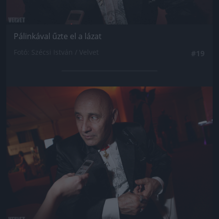
Pálinkával űzte el a lázat
Fotó: Szécsi István / Velvet
#19
Jön még kép!