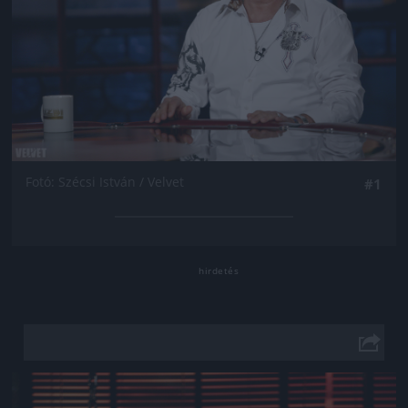
Fotó: Szécsi István / Velvet
#1
Jön még kép!