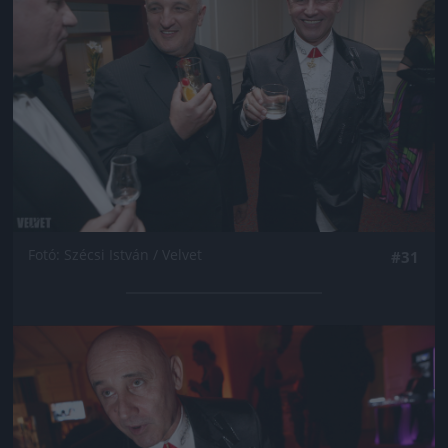
Fotó: Szécsi István / Velvet
#31
Jön még kép!