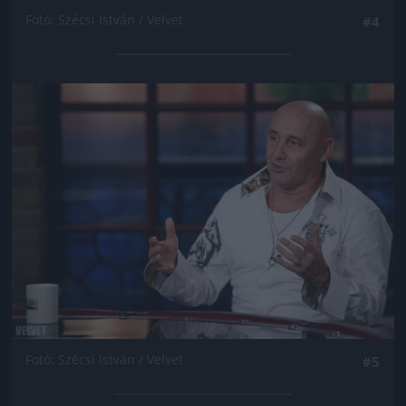
Fotó: Szécsi István / Velvet
#4
Jön még kép!
Fotó: Szécsi István / Velvet
#5