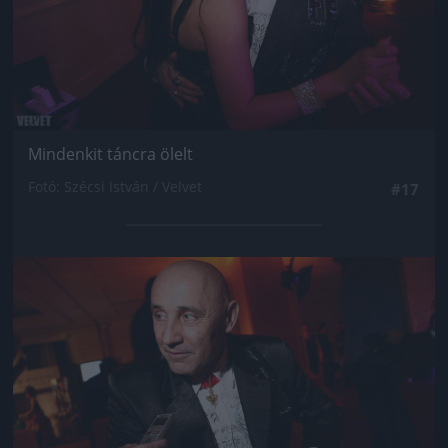
Mindenkit táncra ölelt
Fotó: Szécsi István / Velvet
#17
Jön még kép!