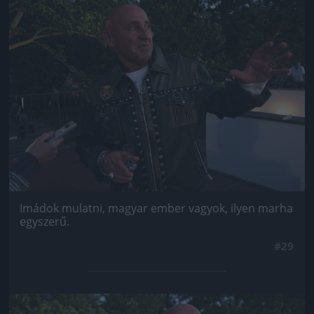
Jön még kép!
Imádok mulatni, magyar ember vagyok, ilyen marha
egyszerű.
#29
Jön még kép!