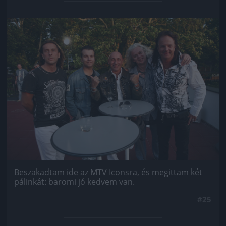
Jön még kép!
Beszakadtam ide az MTV Iconsra, és megittam két
pálinkát: baromi jó kedvem van.
#25