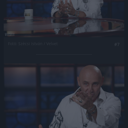
Fotó: Szécsi István / Velvet
#7
Jön még kép!