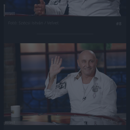
Fotó: Szécsi István / Velvet
#8
Jön még kép!