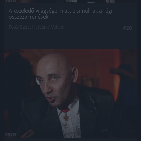
A közeledő világvége miatt elsimulnak a régi
összezörrenések
Fotó: Szécsi István / Velvet
#20
Jön még kép!