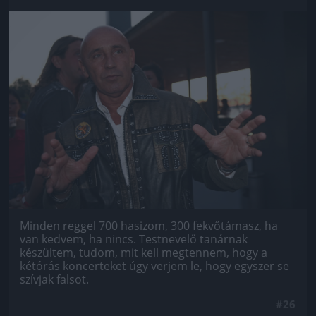
Jön még kép!
Minden reggel 700 hasizom, 300 fekvőtámasz, ha
van kedvem, ha nincs. Testnevelő tanárnak
készültem, tudom, mit kell megtennem, hogy a
kétórás koncerteket úgy verjem le, hogy egyszer se
szívjak falsot.
#26