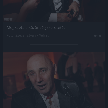
Megkapta a közönség szeretetét
Fotó: Szécsi István / Velvet
#18
Jön még kép!