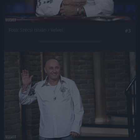
Fotó: Szécsi István / Velvet
#3
Jön még kép!