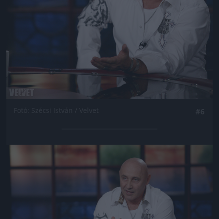
Fotó: Szécsi István / Velvet
#6
Jön még kép!