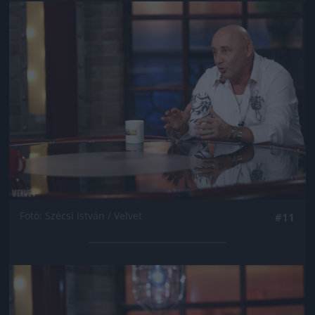
Jön még kép!
Fotó: Szécsi István / Velvet
#11
Jön még kép!