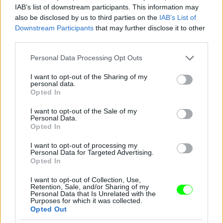
IAB’s list of downstream participants. This information may
also be disclosed by us to third parties on the
IAB’s List of
Downstream Participants
that may further disclose it to other
third parties.
Jön még kép!
Please note that this website/app uses one or more Google
Personal Data Processing Opt Outs
services and may gather and store information including but
not limited to your visit or usage behaviour. You may click to
I want to opt-out of the Sharing of my
personal data.
grant or deny consent to Google and its third-party tags to
Opted In
use your data for below specified purposes in below Google
consent section.
I want to opt-out of the Sale of my
Personal Data.
Opted In
I want to opt-out of processing my
Personal Data for Targeted Advertising.
Opted In
I want to opt-out of Collection, Use,
Retention, Sale, and/or Sharing of my
Personal Data that Is Unrelated with the
Purposes for which it was collected.
Opted Out