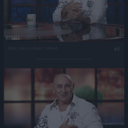
Fotó: Szécsi István / Velvet
#2
Jön még kép!