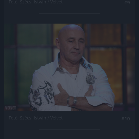
Fotó: Szécsi István / Velvet
#9
Jön még kép!
Fotó: Szécsi István / Velvet
#10