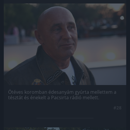
Jön még kép!
Ötéves koromban édesanyám gyúrta mellettem a
tésztát és énekelt a Pacsirta rádió mellett.
#28