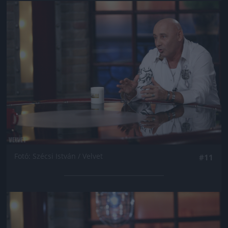
Jön még kép!
Fotó: Szécsi István / Velvet
#11
Jön még kép!