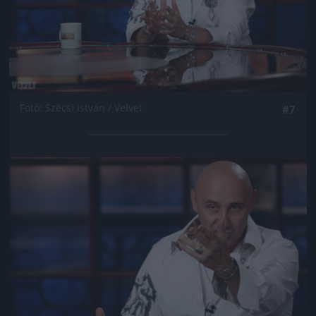
Fotó: Szécsi István / Velvet
#7
Jön még kép!