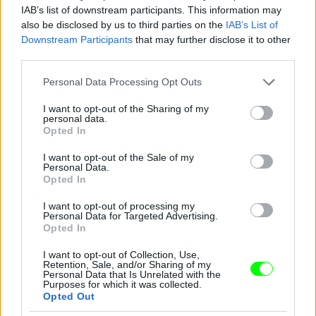
IAB’s list of downstream participants. This information may
also be disclosed by us to third parties on the
IAB’s List of
Downstream Participants
that may further disclose it to other
third parties.
Jön még kép!
Please note that this website/app uses one or more Google
Personal Data Processing Opt Outs
services and may gather and store information including but
not limited to your visit or usage behaviour. You may click to
I want to opt-out of the Sharing of my
personal data.
grant or deny consent to Google and its third-party tags to
Opted In
use your data for below specified purposes in below Google
consent section.
I want to opt-out of the Sale of my
Personal Data.
Opted In
I want to opt-out of processing my
Personal Data for Targeted Advertising.
Opted In
I want to opt-out of Collection, Use,
Retention, Sale, and/or Sharing of my
Personal Data that Is Unrelated with the
Purposes for which it was collected.
Opted Out