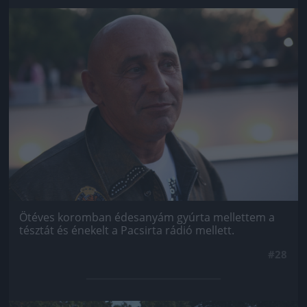
Jön még kép!
Ötéves koromban édesanyám gyúrta mellettem a
tésztát és énekelt a Pacsirta rádió mellett.
#28