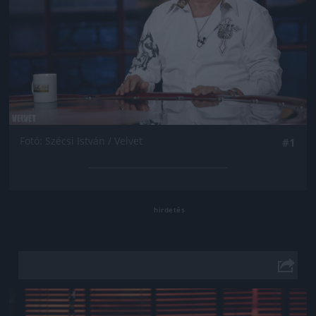
Fotó: Szécsi István / Velvet
#1
Jön még kép!