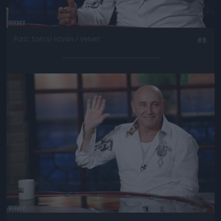
Fotó: Szécsi István / Velvet
#8
Jön még kép!