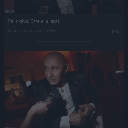
Pálinkával űzte el a lázat
Fotó: Szécsi István / Velvet
#19
Jön még kép!