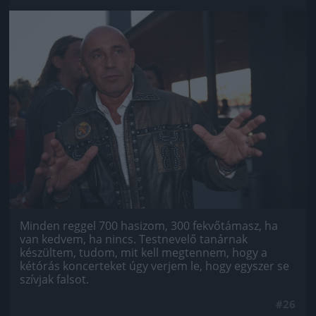
Jön még kép!
Minden reggel 700 hasizom, 300 fekvőtámasz, ha
van kedvem, ha nincs. Testnevelő tanárnak
készültem, tudom, mit kell megtennem, hogy a
kétórás koncerteket úgy verjem le, hogy egyszer se
szívjak falsot.
#26