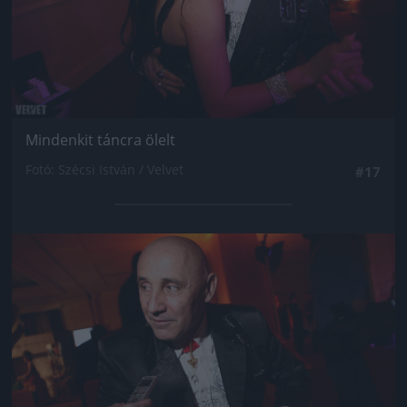
Mindenkit táncra ölelt
Fotó: Szécsi István / Velvet
#17
Jön még kép!