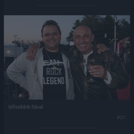
Jön még kép!
Idősebbik fiával
#27