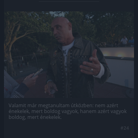
Jön még kép!
Valamit már megtanultam útközben: nem azért
énekelek, mert boldog vagyok, hanem azért vagyok
boldog, mert énekelek.
#24