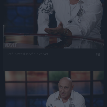
Fotó: Szécsi István / Velvet
#6
Jön még kép!