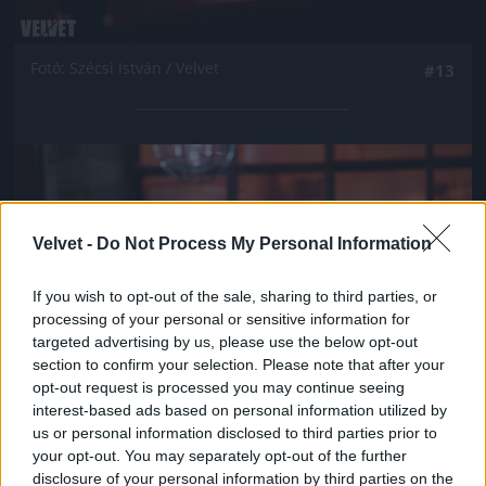
Fotó: Szécsi István / Velvet
#13
Jön még kép!
Velvet -
Do Not Process My Personal Information
If you wish to opt-out of the sale, sharing to third parties, or
processing of your personal or sensitive information for
targeted advertising by us, please use the below opt-out
section to confirm your selection. Please note that after your
opt-out request is processed you may continue seeing
interest-based ads based on personal information utilized by
us or personal information disclosed to third parties prior to
your opt-out. You may separately opt-out of the further
Fotó: Szécsi István / Velvet
#14
disclosure of your personal information by third parties on the