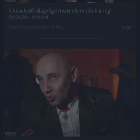
A közeledő világvége miatt elsimulnak a régi
összezörrenések
Fotó: Szécsi István / Velvet
#20
Jön még kép!