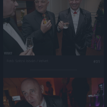
Fotó: Szécsi István / Velvet
#31
Jön még kép!