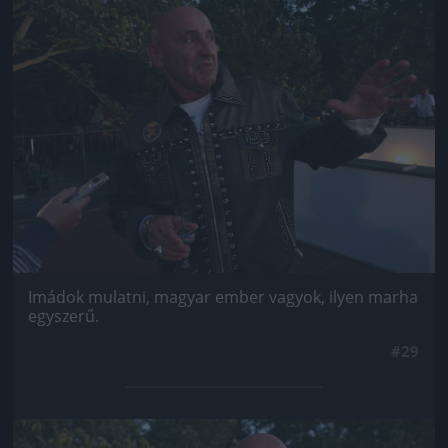
Jön még kép!
Imádok mulatni, magyar ember vagyok, ilyen marha
egyszerű.
#29
Jön még kép!