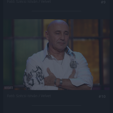
Fotó: Szécsi István / Velvet
#9
Jön még kép!
Fotó: Szécsi István / Velvet
#10