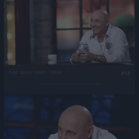
Fotó: Szécsi István / Velvet
#12
Jön még kép!