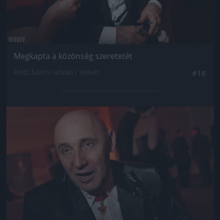
Megkapta a közönség szeretetét
Fotó: Szécsi István / Velvet
#18
Jön még kép!