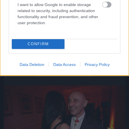
I want to allow Google to enable storage
related to security, including authentication
functionality and fraud prevention, and other
user protection.
CONFIRM
Közeledik az univerzum vége
Data Deletion
Data Access
Privacy Policy
Fotó: Szécsi István / Velvet
#16
Jön még kép!