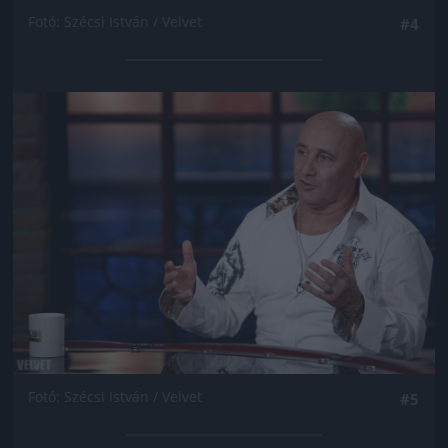
Fotó: Szécsi István / Velvet
#4
Jön még kép!
Fotó: Szécsi István / Velvet
#5