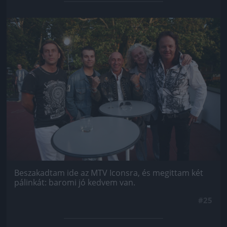
Jön még kép!
Beszakadtam ide az MTV Iconsra, és megittam két
pálinkát: baromi jó kedvem van.
#25