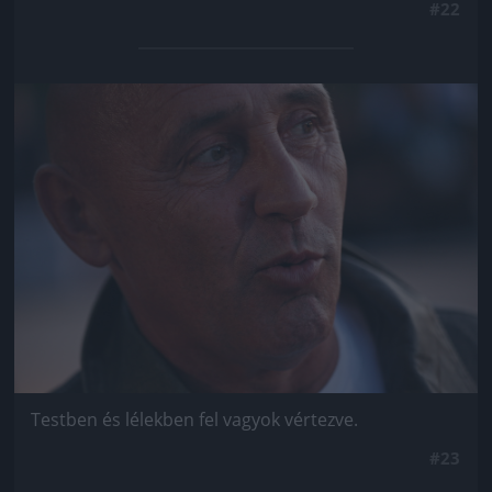
#22
Jön még kép!
Testben és lélekben fel vagyok vértezve.
#23