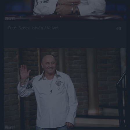
Fotó: Szécsi István / Velvet
#3
Jön még kép!