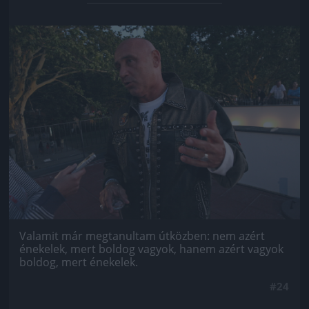
Jön még kép!
Valamit már megtanultam útközben: nem azért
énekelek, mert boldog vagyok, hanem azért vagyok
boldog, mert énekelek.
#24