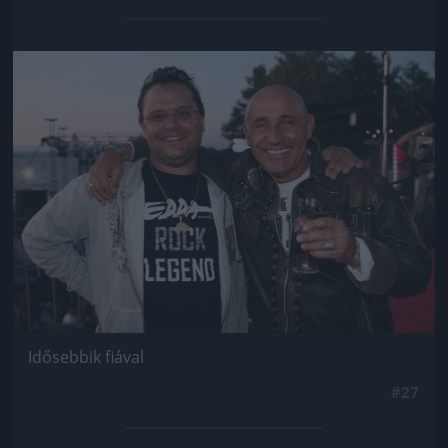
Jön még kép!
Idősebbik fiával
#27