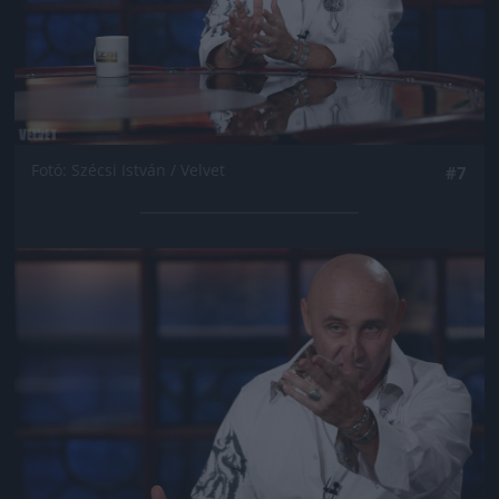
Fotó: Szécsi István / Velvet
#7
Jön még kép!