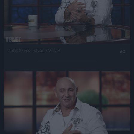
Fotó: Szécsi István / Velvet
#2
Jön még kép!