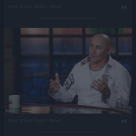
Fotó: Szécsi István / Velvet
#4
Jön még kép!
Fotó: Szécsi István / Velvet
#5