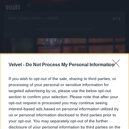
Fotó: Szécsi István / Velvet
#13
Jön még kép!
Velvet -
Do Not Process My Personal Information
If you wish to opt-out of the sale, sharing to third parties, or
processing of your personal or sensitive information for
targeted advertising by us, please use the below opt-out
section to confirm your selection. Please note that after your
opt-out request is processed you may continue seeing
interest-based ads based on personal information utilized by
us or personal information disclosed to third parties prior to
your opt-out. You may separately opt-out of the further
Fotó: Szécsi István / Velvet
#14
disclosure of your personal information by third parties on the