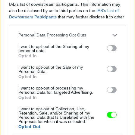
IAB’s list of downstream participants. This information may
also be disclosed by us to third parties on the
IAB’s List of
Downstream Participants
that may further disclose it to other
third parties.
Jön még kép!
Please note that this website/app uses one or more Google
Personal Data Processing Opt Outs
services and may gather and store information including but
not limited to your visit or usage behaviour. You may click to
I want to opt-out of the Sharing of my
personal data.
grant or deny consent to Google and its third-party tags to
Opted In
use your data for below specified purposes in below Google
consent section.
I want to opt-out of the Sale of my
Personal Data.
Opted In
I want to opt-out of processing my
Personal Data for Targeted Advertising.
Opted In
I want to opt-out of Collection, Use,
Retention, Sale, and/or Sharing of my
Personal Data that Is Unrelated with the
Purposes for which it was collected.
Opted Out