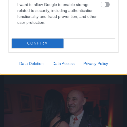
I want to allow Google to enable storage
related to security, including authentication
functionality and fraud prevention, and other
user protection.
CONFIRM
Közeledik az univerzum vége
Data Deletion
Data Access
Privacy Policy
Fotó: Szécsi István / Velvet
#16
Jön még kép!