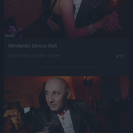
Mindenkit táncra ölelt
Fotó: Szécsi István / Velvet
#17
Jön még kép!