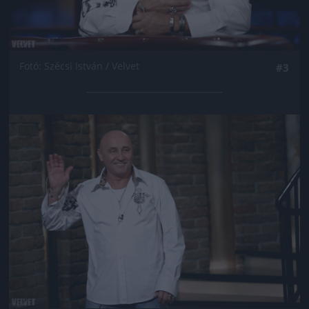
Fotó: Szécsi István / Velvet
#3
Jön még kép!