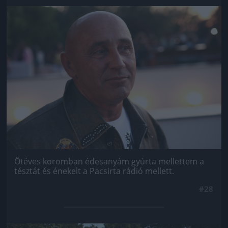
Jön még kép!
Ötéves koromban édesanyám gyúrta mellettem a
tésztát és énekelt a Pacsirta rádió mellett.
#28