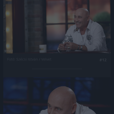
Fotó: Szécsi István / Velvet
#12
Jön még kép!