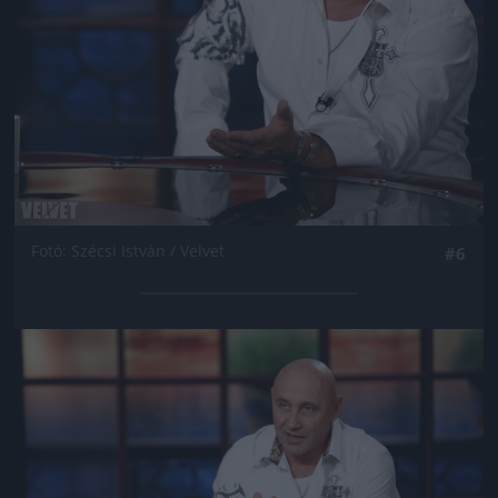
Fotó: Szécsi István / Velvet
#6
Jön még kép!