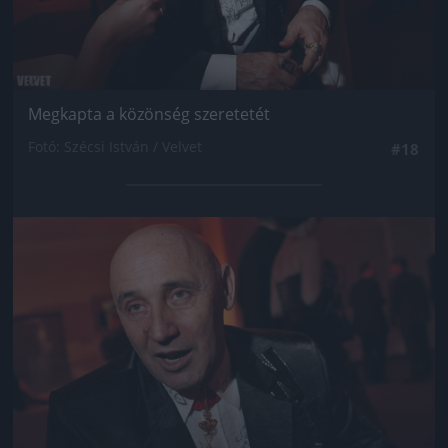
Megkapta a közönség szeretetét
Fotó: Szécsi István / Velvet
#18
Jön még kép!