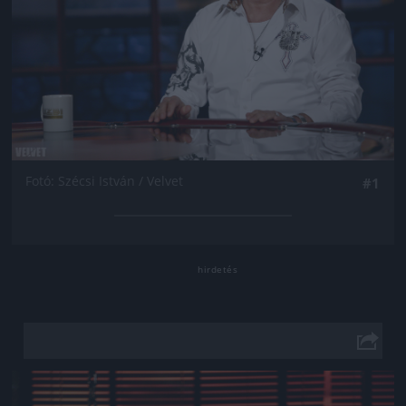
Fotó: Szécsi István / Velvet
#1
Jön még kép!