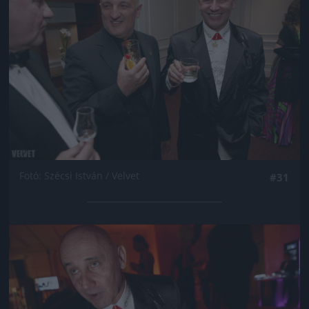
Fotó: Szécsi István / Velvet
#31
Jön még kép!