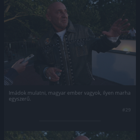
Jön még kép!
Imádok mulatni, magyar ember vagyok, ilyen marha
egyszerű.
#29
Jön még kép!