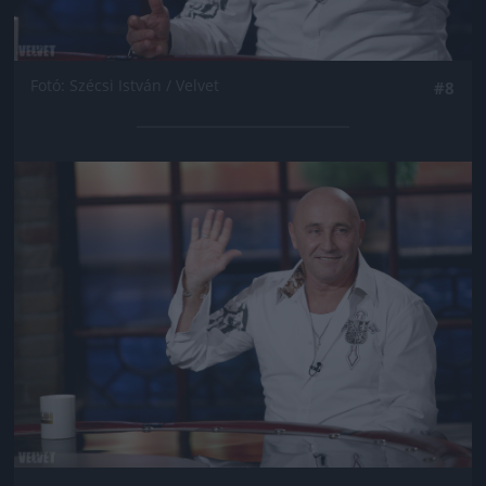
Fotó: Szécsi István / Velvet
#8
Jön még kép!