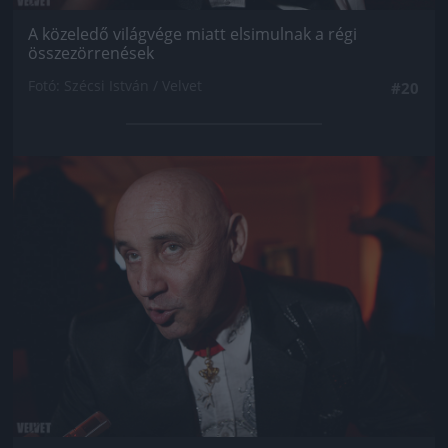
A közeledő világvége miatt elsimulnak a régi
összezörrenések
Fotó: Szécsi István / Velvet
#20
Jön még kép!