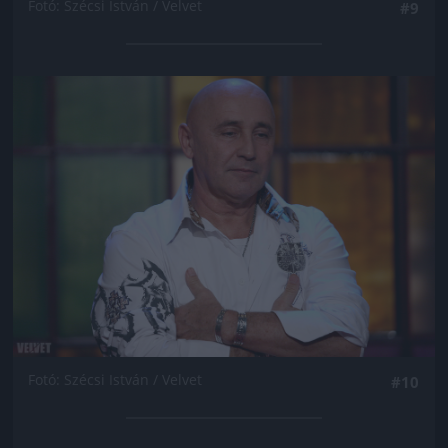
Fotó: Szécsi István / Velvet
#9
Jön még kép!
Fotó: Szécsi István / Velvet
#10