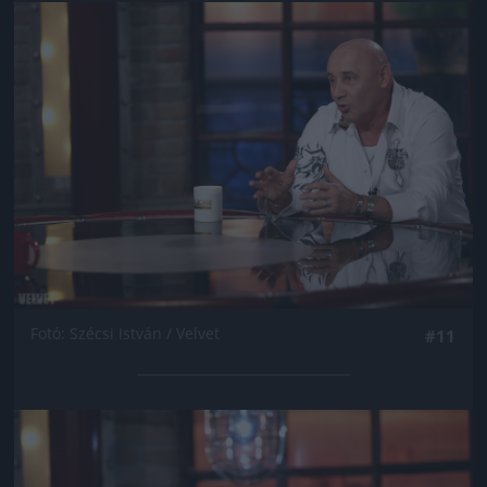
Jön még kép!
Fotó: Szécsi István / Velvet
#11
Jön még kép!