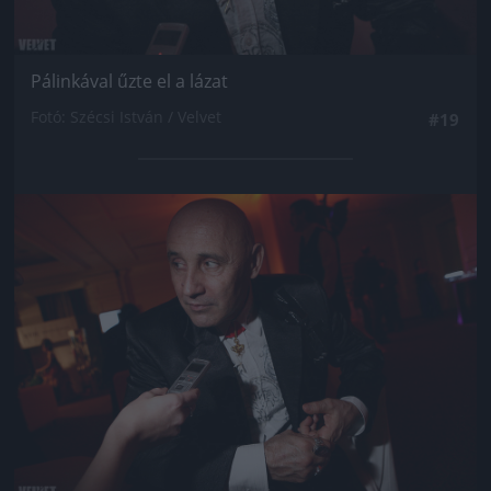
Pálinkával űzte el a lázat
Fotó: Szécsi István / Velvet
#19
Jön még kép!