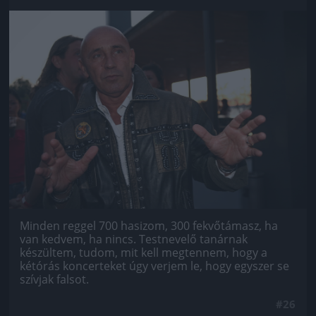
Jön még kép!
Minden reggel 700 hasizom, 300 fekvőtámasz, ha
van kedvem, ha nincs. Testnevelő tanárnak
készültem, tudom, mit kell megtennem, hogy a
kétórás koncerteket úgy verjem le, hogy egyszer se
szívjak falsot.
#26