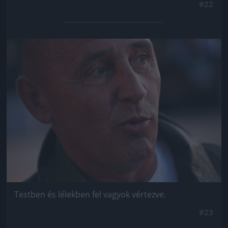
#22
Jön még kép!
Testben és lélekben fel vagyok vértezve.
#23