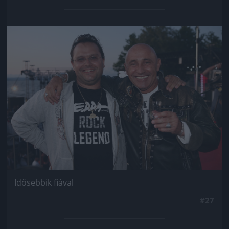
Jön még kép!
Idősebbik fiával
#27