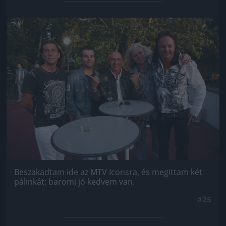
Jön még kép!
Beszakadtam ide az MTV Iconsra, és megittam két
pálinkát: baromi jó kedvem van.
#25