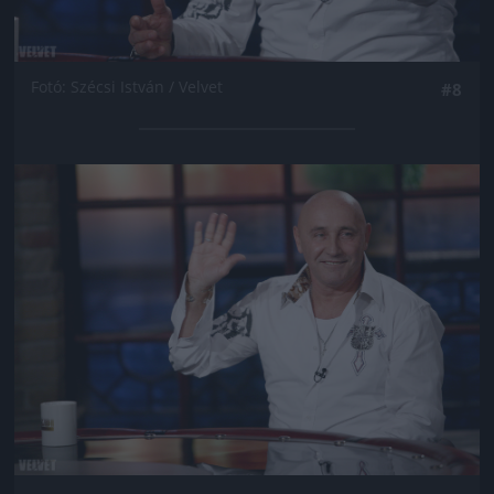
Fotó: Szécsi István / Velvet
#8
Jön még kép!