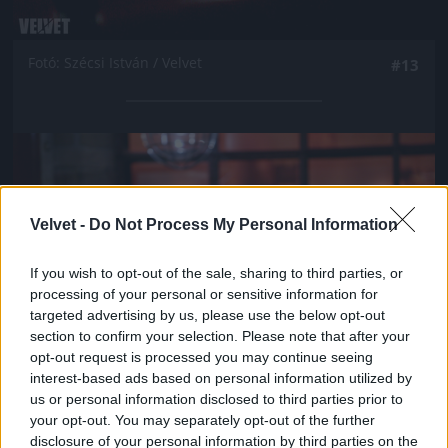
Fotó: Szécsi István / Velvet
#13
Jön még kép!
Velvet -
Do Not Process My Personal Information
If you wish to opt-out of the sale, sharing to third parties, or
processing of your personal or sensitive information for
targeted advertising by us, please use the below opt-out
section to confirm your selection. Please note that after your
opt-out request is processed you may continue seeing
interest-based ads based on personal information utilized by
us or personal information disclosed to third parties prior to
your opt-out. You may separately opt-out of the further
Fotó: Szécsi István / Velvet
#14
disclosure of your personal information by third parties on the