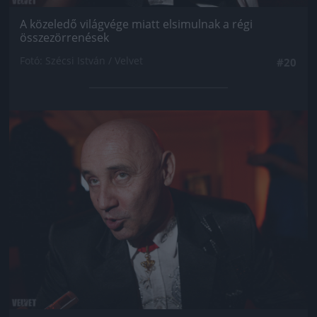
A közeledő világvége miatt elsimulnak a régi
összezörrenések
Fotó: Szécsi István / Velvet
#20
Jön még kép!