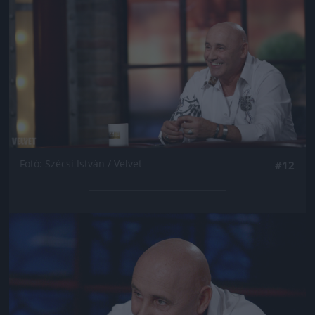
Fotó: Szécsi István / Velvet
#12
Jön még kép!