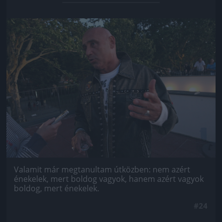
Jön még kép!
Valamit már megtanultam útközben: nem azért
énekelek, mert boldog vagyok, hanem azért vagyok
boldog, mert énekelek.
#24