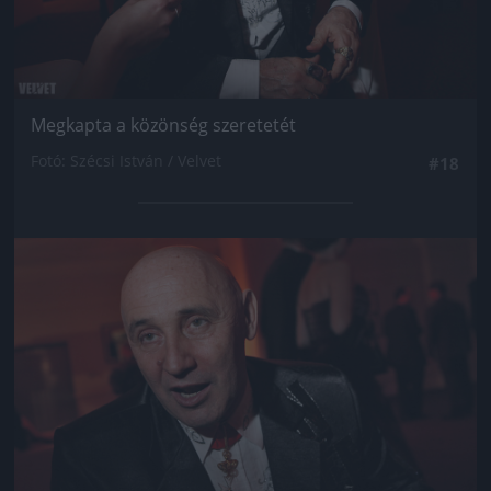
Megkapta a közönség szeretetét
Fotó: Szécsi István / Velvet
#18
Jön még kép!