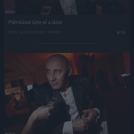
Pálinkával űzte el a lázat
Fotó: Szécsi István / Velvet
#19
Jön még kép!