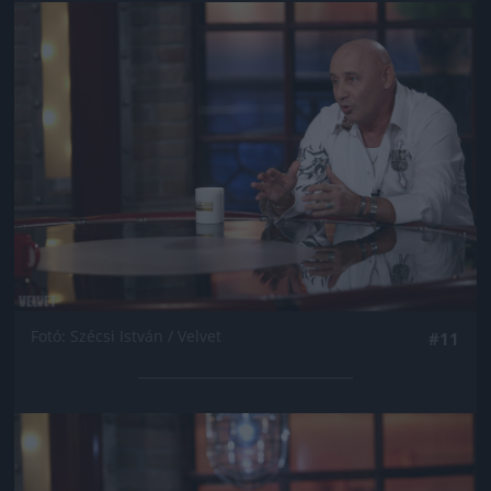
Jön még kép!
Fotó: Szécsi István / Velvet
#11
Jön még kép!