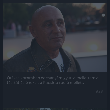
Jön még kép!
Ötéves koromban édesanyám gyúrta mellettem a
tésztát és énekelt a Pacsirta rádió mellett.
#28