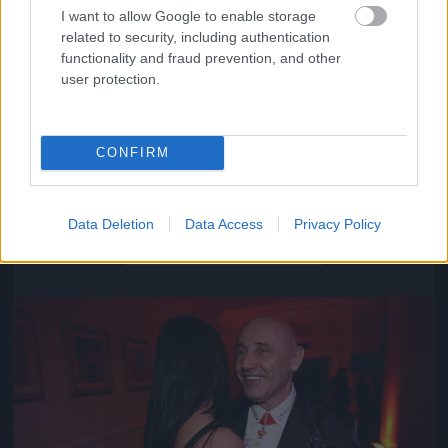
I want to allow Google to enable storage
related to security, including authentication
functionality and fraud prevention, and other
user protection.
CONFIRM
Közeledik az univerzum vége
Data Deletion
Data Access
Privacy Policy
Fotó: Szécsi István / Velvet
#16
Jön még kép!