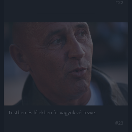
#22
Jön még kép!
Testben és lélekben fel vagyok vértezve.
#23