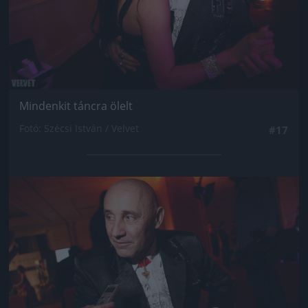
Mindenkit táncra ölelt
Fotó: Szécsi István / Velvet
#17
Jön még kép!