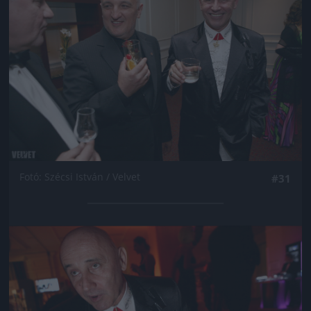
Fotó: Szécsi István / Velvet
#31
Jön még kép!