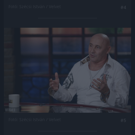
Fotó: Szécsi István / Velvet
#4
Jön még kép!
Fotó: Szécsi István / Velvet
#5