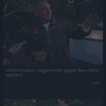
Jön még kép!
Imádok mulatni, magyar ember vagyok, ilyen marha
egyszerű.
#29
Jön még kép!