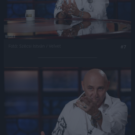
Fotó: Szécsi István / Velvet
#7
Jön még kép!