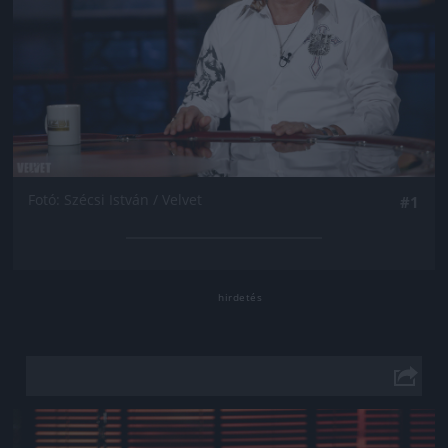
Fotó: Szécsi István / Velvet
#1
Jön még kép!