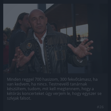
Jön még kép!
Minden reggel 700 hasizom, 300 fekvőtámasz, ha
van kedvem, ha nincs. Testnevelő tanárnak
készültem, tudom, mit kell megtennem, hogy a
kétórás koncerteket úgy verjem le, hogy egyszer se
szívjak falsot.
#26