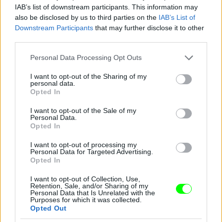
IAB’s list of downstream participants. This information may
also be disclosed by us to third parties on the
IAB’s List of
Downstream Participants
that may further disclose it to other
third parties.
Jön még kép!
Please note that this website/app uses one or more Google
Personal Data Processing Opt Outs
services and may gather and store information including but
not limited to your visit or usage behaviour. You may click to
I want to opt-out of the Sharing of my
personal data.
grant or deny consent to Google and its third-party tags to
Opted In
use your data for below specified purposes in below Google
consent section.
I want to opt-out of the Sale of my
Personal Data.
Opted In
I want to opt-out of processing my
Personal Data for Targeted Advertising.
Opted In
I want to opt-out of Collection, Use,
Retention, Sale, and/or Sharing of my
Personal Data that Is Unrelated with the
Purposes for which it was collected.
Opted Out