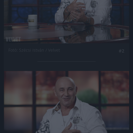
Fotó: Szécsi István / Velvet
#2
Jön még kép!