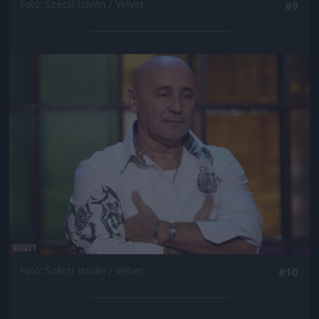
Fotó: Szécsi István / Velvet
#9
Jön még kép!
Fotó: Szécsi István / Velvet
#10