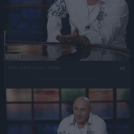
Fotó: Szécsi István / Velvet
#6
Jön még kép!