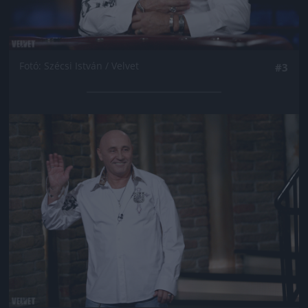
Fotó: Szécsi István / Velvet
#3
Jön még kép!