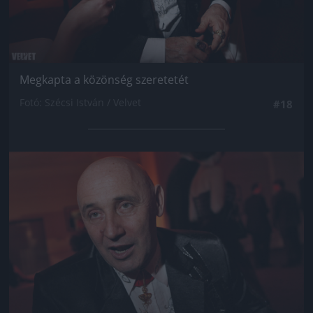
Megkapta a közönség szeretetét
Fotó: Szécsi István / Velvet
#18
Jön még kép!