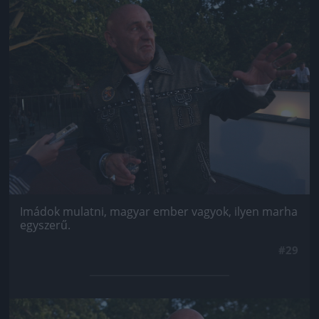
Jön még kép!
Imádok mulatni, magyar ember vagyok, ilyen marha
egyszerű.
#29
Jön még kép!