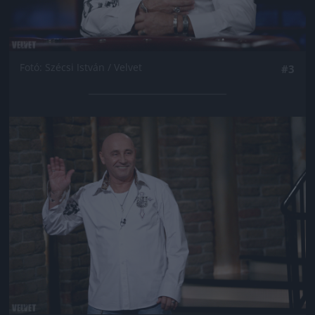
Fotó: Szécsi István / Velvet
#3
Jön még kép!