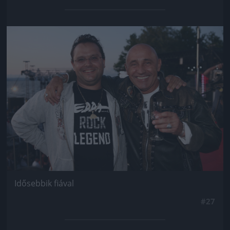
Jön még kép!
Idősebbik fiával
#27