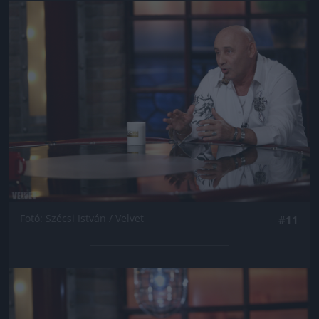
Jön még kép!
Fotó: Szécsi István / Velvet
#11
Jön még kép!