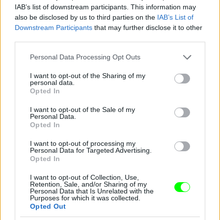
IAB’s list of downstream participants. This information may
also be disclosed by us to third parties on the
IAB’s List of
Downstream Participants
that may further disclose it to other
third parties.
Jön még kép!
Please note that this website/app uses one or more Google
Personal Data Processing Opt Outs
services and may gather and store information including but
not limited to your visit or usage behaviour. You may click to
I want to opt-out of the Sharing of my
personal data.
grant or deny consent to Google and its third-party tags to
Opted In
use your data for below specified purposes in below Google
consent section.
I want to opt-out of the Sale of my
Personal Data.
Opted In
I want to opt-out of processing my
Personal Data for Targeted Advertising.
Opted In
I want to opt-out of Collection, Use,
Retention, Sale, and/or Sharing of my
Personal Data that Is Unrelated with the
Purposes for which it was collected.
Opted Out