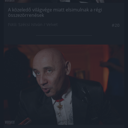
A közeledő világvége miatt elsimulnak a régi
összezörrenések
Fotó: Szécsi István / Velvet
#20
Jön még kép!