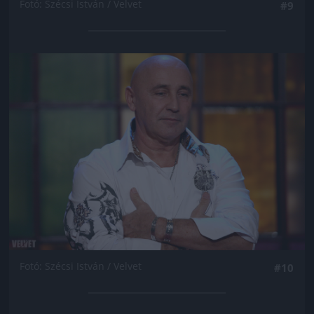
Fotó: Szécsi István / Velvet
#9
Jön még kép!
Fotó: Szécsi István / Velvet
#10