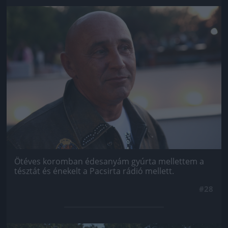
Jön még kép!
Ötéves koromban édesanyám gyúrta mellettem a
tésztát és énekelt a Pacsirta rádió mellett.
#28