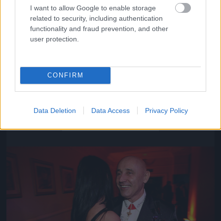
I want to allow Google to enable storage
related to security, including authentication
functionality and fraud prevention, and other
user protection.
CONFIRM
Közeledik az univerzum vége
Data Deletion
Data Access
Privacy Policy
Fotó: Szécsi István / Velvet
#16
Jön még kép!