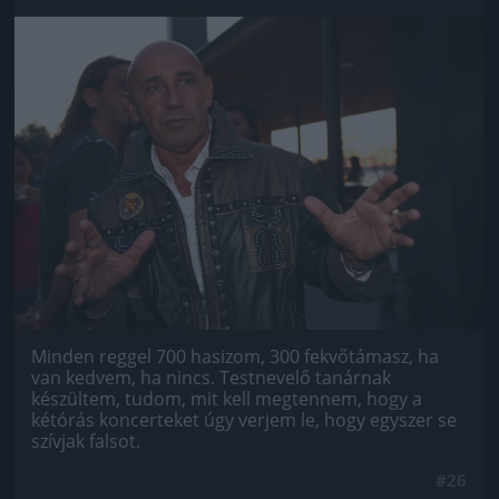
Jön még kép!
Minden reggel 700 hasizom, 300 fekvőtámasz, ha
van kedvem, ha nincs. Testnevelő tanárnak
készültem, tudom, mit kell megtennem, hogy a
kétórás koncerteket úgy verjem le, hogy egyszer se
szívjak falsot.
#26