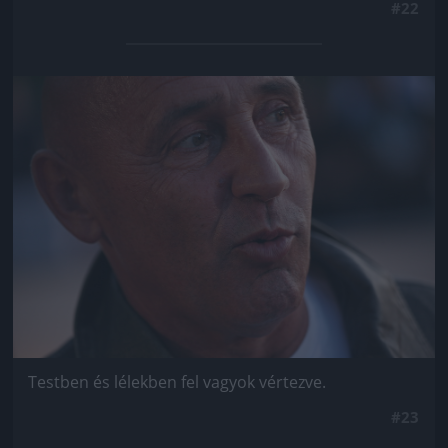
#22
Jön még kép!
Testben és lélekben fel vagyok vértezve.
#23