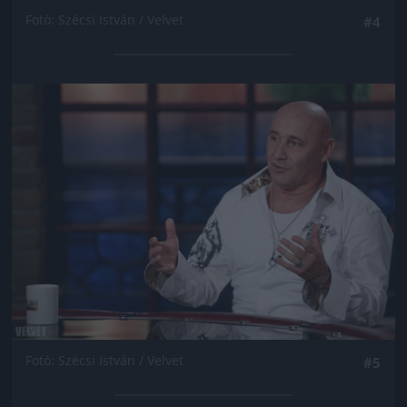
Fotó: Szécsi István / Velvet
#4
Jön még kép!
Fotó: Szécsi István / Velvet
#5