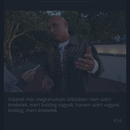
Jön még kép!
Valamit már megtanultam útközben: nem azért
énekelek, mert boldog vagyok, hanem azért vagyok
boldog, mert énekelek.
#24