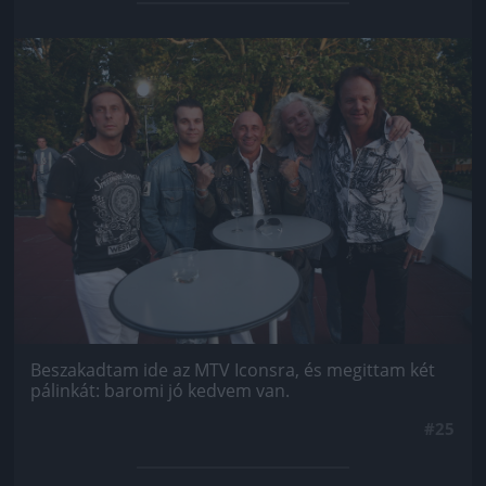
Jön még kép!
Beszakadtam ide az MTV Iconsra, és megittam két
pálinkát: baromi jó kedvem van.
#25