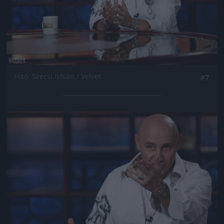
Fotó: Szécsi István / Velvet
#7
Jön még kép!