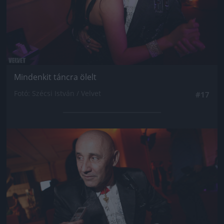
Mindenkit táncra ölelt
Fotó: Szécsi István / Velvet
#17
Jön még kép!