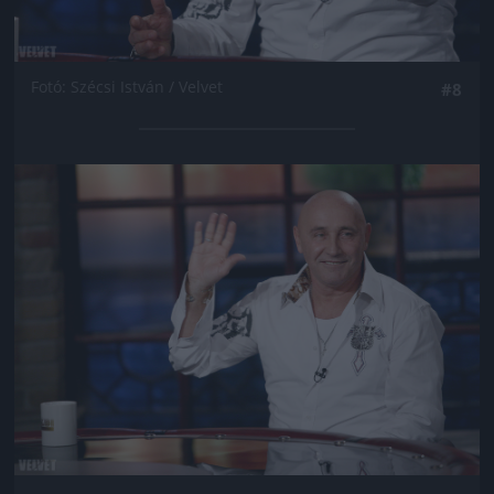
Fotó: Szécsi István / Velvet
#8
Jön még kép!