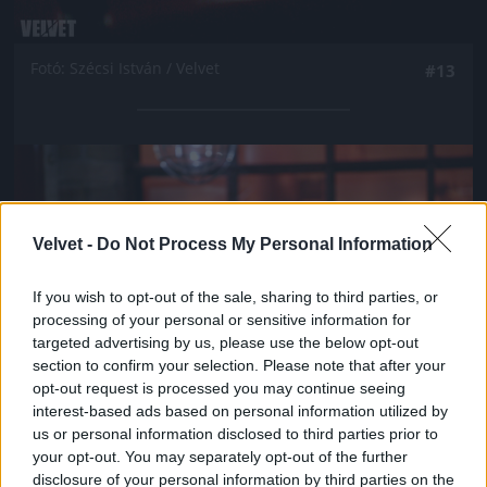
Fotó: Szécsi István / Velvet
#13
Jön még kép!
Velvet -
Do Not Process My Personal Information
If you wish to opt-out of the sale, sharing to third parties, or
processing of your personal or sensitive information for
targeted advertising by us, please use the below opt-out
section to confirm your selection. Please note that after your
opt-out request is processed you may continue seeing
interest-based ads based on personal information utilized by
us or personal information disclosed to third parties prior to
your opt-out. You may separately opt-out of the further
Fotó: Szécsi István / Velvet
#14
disclosure of your personal information by third parties on the