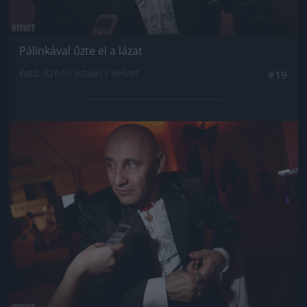
Pálinkával űzte el a lázat
Fotó: Szécsi István / Velvet
#19
Jön még kép!