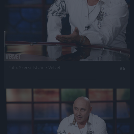
Fotó: Szécsi István / Velvet
#6
Jön még kép!