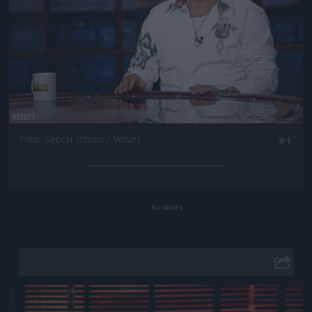
Fotó: Szécsi István / Velvet
#1
Jön még kép!