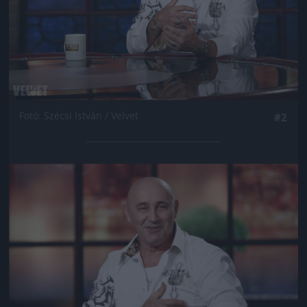
Fotó: Szécsi István / Velvet
#2
Jön még kép!