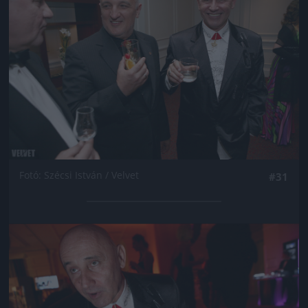
Fotó: Szécsi István / Velvet
#31
Jön még kép!