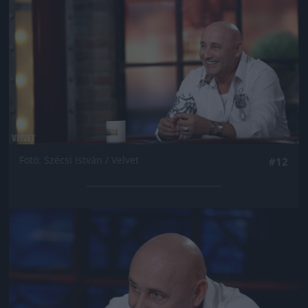
Fotó: Szécsi István / Velvet
#12
Jön még kép!