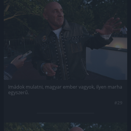
Jön még kép!
Imádok mulatni, magyar ember vagyok, ilyen marha
egyszerű.
#29
Jön még kép!