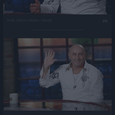
Fotó: Szécsi István / Velvet
#8
Jön még kép!