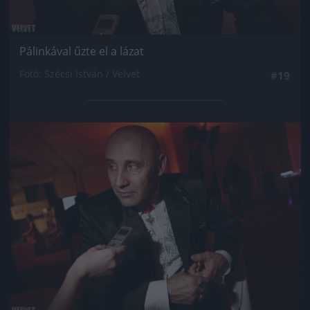
Pálinkával űzte el a lázat
Fotó: Szécsi István / Velvet
#19
Jön még kép!