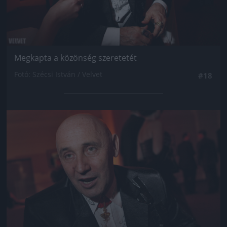
Megkapta a közönség szeretetét
Fotó: Szécsi István / Velvet
#18
Jön még kép!