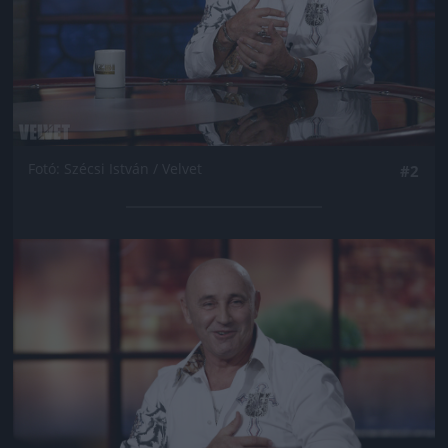
Fotó: Szécsi István / Velvet
#2
Jön még kép!