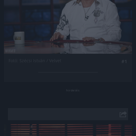
Fotó: Szécsi István / Velvet
#1
Jön még kép!