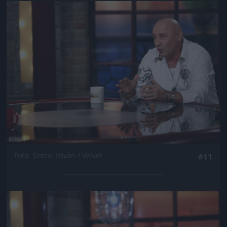
Jön még kép!
Fotó: Szécsi István / Velvet
#11
Jön még kép!