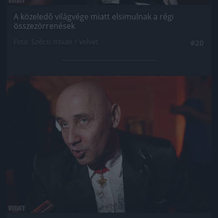
A közeledő világvége miatt elsimulnak a régi
összezörrenések
Fotó: Szécsi István / Velvet
#20
Jön még kép!