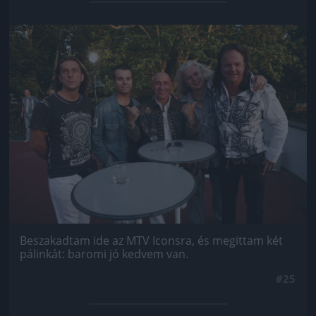
Jön még kép!
Beszakadtam ide az MTV Iconsra, és megittam két
pálinkát: baromi jó kedvem van.
#25