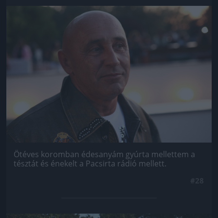
Jön még kép!
Ötéves koromban édesanyám gyúrta mellettem a
tésztát és énekelt a Pacsirta rádió mellett.
#28