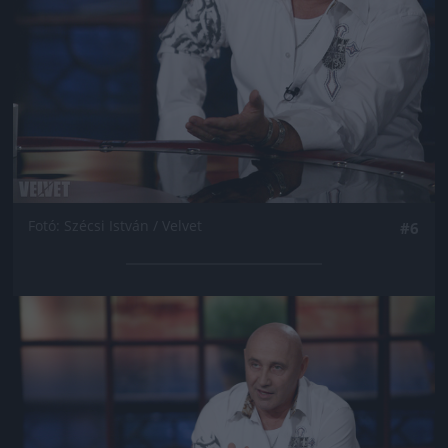
Fotó: Szécsi István / Velvet
#6
Jön még kép!