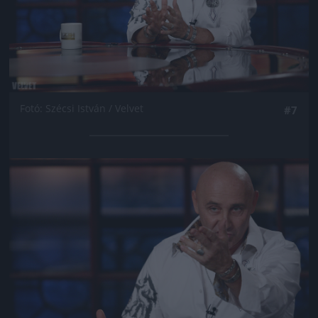
Fotó: Szécsi István / Velvet
#7
Jön még kép!