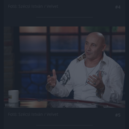
Fotó: Szécsi István / Velvet
#4
Jön még kép!
Fotó: Szécsi István / Velvet
#5