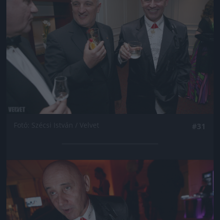
Fotó: Szécsi István / Velvet
#31
Jön még kép!