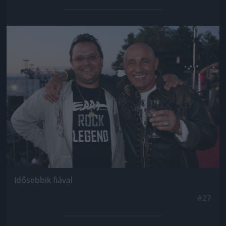
Jön még kép!
Idősebbik fiával
#27