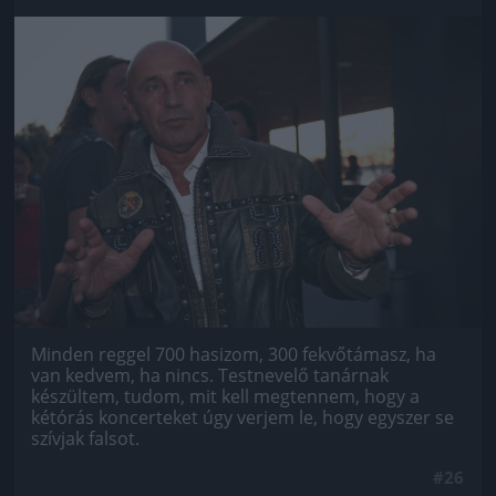
Jön még kép!
Minden reggel 700 hasizom, 300 fekvőtámasz, ha
van kedvem, ha nincs. Testnevelő tanárnak
készültem, tudom, mit kell megtennem, hogy a
kétórás koncerteket úgy verjem le, hogy egyszer se
szívjak falsot.
#26