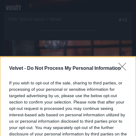
Fotó: Szécsi István / Velvet
#13
Jön még kép!
Velvet -
Do Not Process My Personal Information
If you wish to opt-out of the sale, sharing to third parties, or
processing of your personal or sensitive information for
targeted advertising by us, please use the below opt-out
section to confirm your selection. Please note that after your
opt-out request is processed you may continue seeing
interest-based ads based on personal information utilized by
us or personal information disclosed to third parties prior to
your opt-out. You may separately opt-out of the further
Fotó: Szécsi István / Velvet
#14
disclosure of your personal information by third parties on the