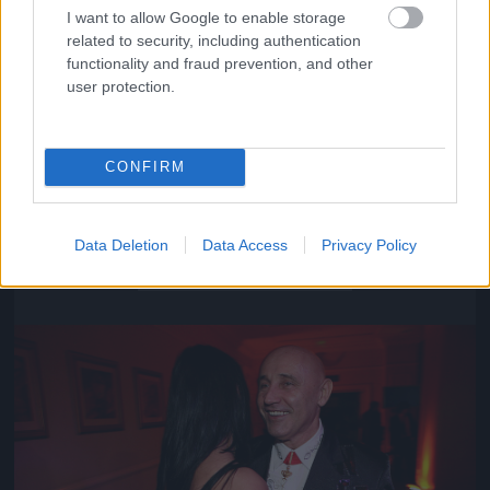
I want to allow Google to enable storage
related to security, including authentication
functionality and fraud prevention, and other
user protection.
CONFIRM
Közeledik az univerzum vége
Data Deletion
Data Access
Privacy Policy
Fotó: Szécsi István / Velvet
#16
Jön még kép!