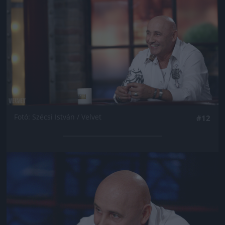
Fotó: Szécsi István / Velvet
#12
Jön még kép!