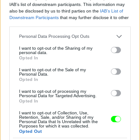
IAB’s list of downstream participants. This information may
also be disclosed by us to third parties on the
IAB’s List of
Downstream Participants
that may further disclose it to other
third parties.
Jön még kép!
Please note that this website/app uses one or more Google
Personal Data Processing Opt Outs
services and may gather and store information including but
not limited to your visit or usage behaviour. You may click to
I want to opt-out of the Sharing of my
personal data.
grant or deny consent to Google and its third-party tags to
Opted In
use your data for below specified purposes in below Google
consent section.
I want to opt-out of the Sale of my
Personal Data.
Opted In
I want to opt-out of processing my
Personal Data for Targeted Advertising.
Opted In
I want to opt-out of Collection, Use,
Retention, Sale, and/or Sharing of my
Personal Data that Is Unrelated with the
Purposes for which it was collected.
Opted Out