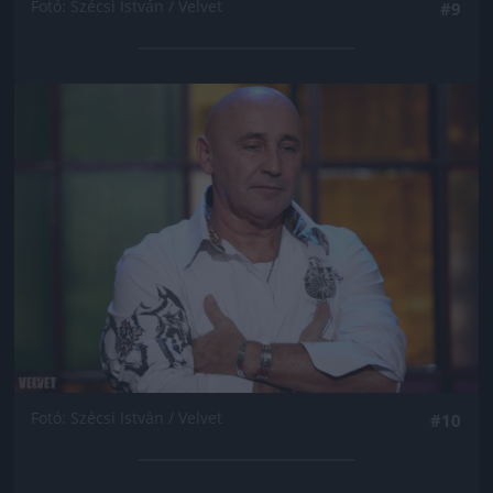
Fotó: Szécsi István / Velvet
#9
Jön még kép!
Fotó: Szécsi István / Velvet
#10