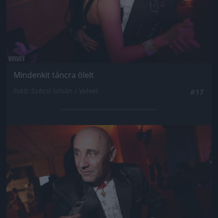
Mindenkit táncra ölelt
Fotó: Szécsi István / Velvet
#17
Jön még kép!