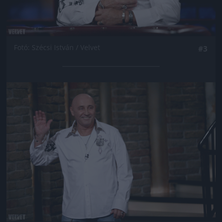
Fotó: Szécsi István / Velvet
#3
Jön még kép!