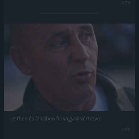
#22
Jön még kép!
Testben és lélekben fel vagyok vértezve.
#23