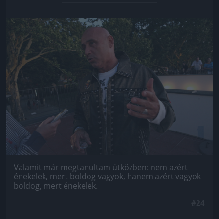
Jön még kép!
Valamit már megtanultam útközben: nem azért
énekelek, mert boldog vagyok, hanem azért vagyok
boldog, mert énekelek.
#24