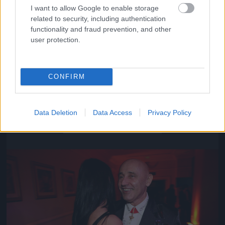
I want to allow Google to enable storage
related to security, including authentication
functionality and fraud prevention, and other
user protection.
CONFIRM
Közeledik az univerzum vége
Data Deletion
Data Access
Privacy Policy
Fotó: Szécsi István / Velvet
#16
Jön még kép!