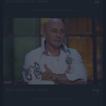
Fotó: Szécsi István / Velvet
#9
Jön még kép!
Fotó: Szécsi István / Velvet
#10