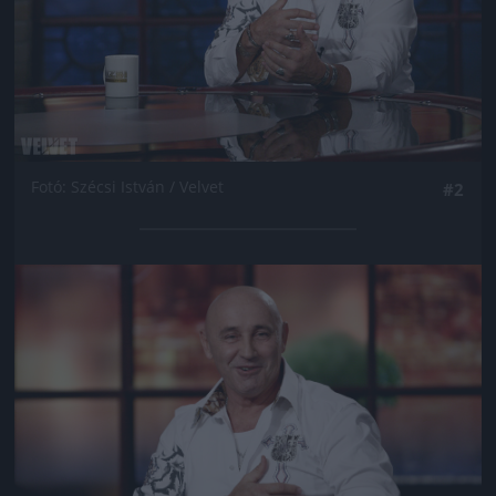
Fotó: Szécsi István / Velvet
#2
Jön még kép!