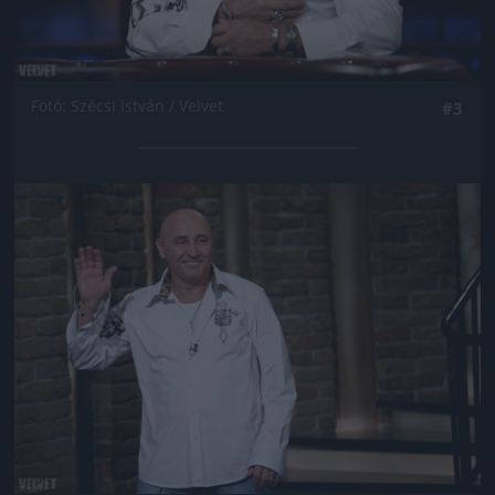
Fotó: Szécsi István / Velvet
#3
Jön még kép!