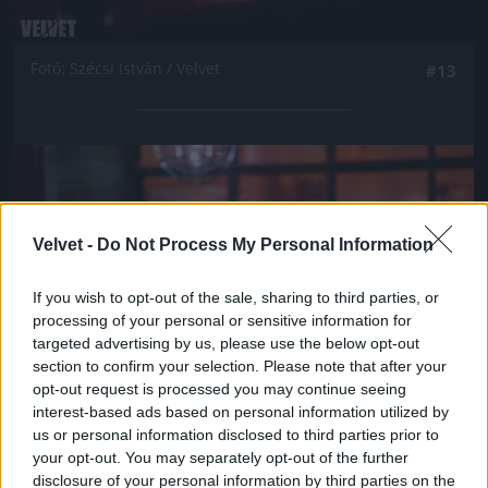
Fotó: Szécsi István / Velvet
#13
Jön még kép!
Velvet -
Do Not Process My Personal Information
If you wish to opt-out of the sale, sharing to third parties, or
processing of your personal or sensitive information for
targeted advertising by us, please use the below opt-out
section to confirm your selection. Please note that after your
opt-out request is processed you may continue seeing
interest-based ads based on personal information utilized by
us or personal information disclosed to third parties prior to
your opt-out. You may separately opt-out of the further
Fotó: Szécsi István / Velvet
#14
disclosure of your personal information by third parties on the