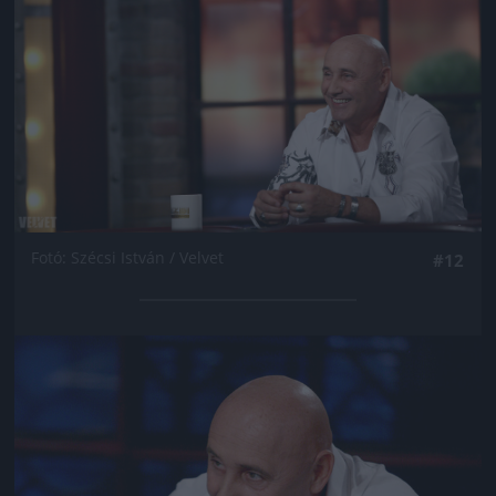
Fotó: Szécsi István / Velvet
#12
Jön még kép!