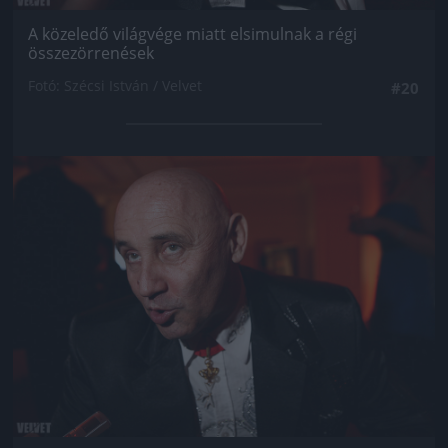
A közeledő világvége miatt elsimulnak a régi
összezörrenések
Fotó: Szécsi István / Velvet
#20
Jön még kép!