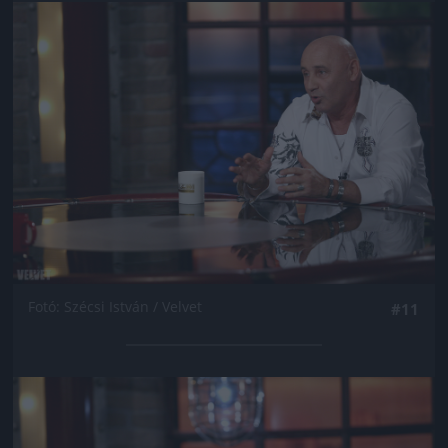
Jön még kép!
Fotó: Szécsi István / Velvet
#11
Jön még kép!