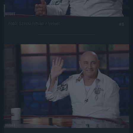
Fotó: Szécsi István / Velvet
#8
Jön még kép!