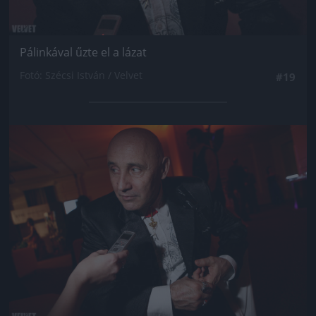
Pálinkával űzte el a lázat
Fotó: Szécsi István / Velvet
#19
Jön még kép!