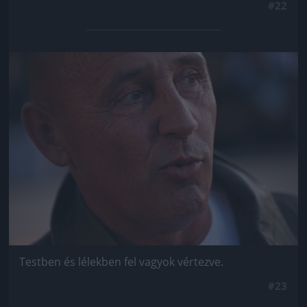
#22
Jön még kép!
Testben és lélekben fel vagyok vértezve.
#23