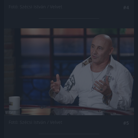
Fotó: Szécsi István / Velvet
#4
Jön még kép!
Fotó: Szécsi István / Velvet
#5