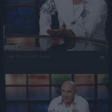
Fotó: Szécsi István / Velvet
#6
Jön még kép!