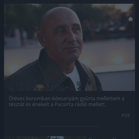
Jön még kép!
Ötéves koromban édesanyám gyúrta mellettem a
tésztát és énekelt a Pacsirta rádió mellett.
#28