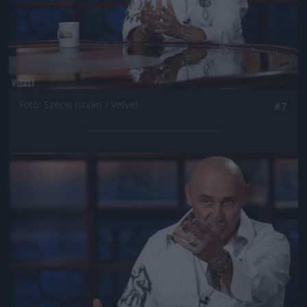
Fotó: Szécsi István / Velvet
#7
Jön még kép!