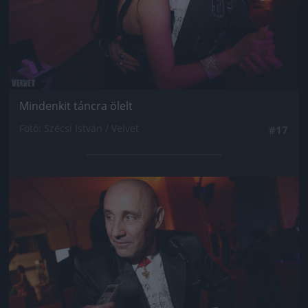
Mindenkit táncra ölelt
Fotó: Szécsi István / Velvet
#17
Jön még kép!