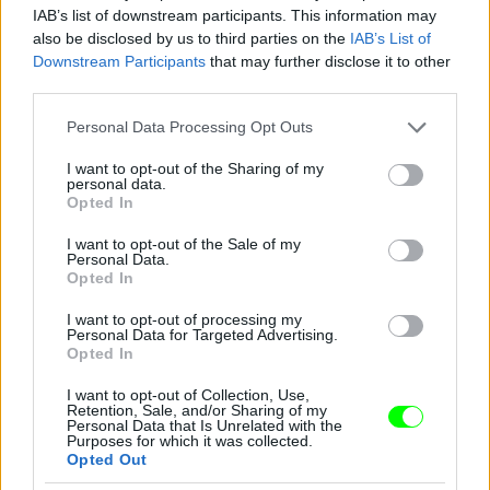
IAB’s list of downstream participants. This information may
also be disclosed by us to third parties on the
IAB’s List of
Downstream Participants
that may further disclose it to other
third parties.
Jön még kép!
Please note that this website/app uses one or more Google
Personal Data Processing Opt Outs
services and may gather and store information including but
not limited to your visit or usage behaviour. You may click to
I want to opt-out of the Sharing of my
personal data.
grant or deny consent to Google and its third-party tags to
Opted In
use your data for below specified purposes in below Google
consent section.
I want to opt-out of the Sale of my
Personal Data.
Opted In
I want to opt-out of processing my
Personal Data for Targeted Advertising.
Opted In
I want to opt-out of Collection, Use,
Retention, Sale, and/or Sharing of my
Personal Data that Is Unrelated with the
Purposes for which it was collected.
Opted Out