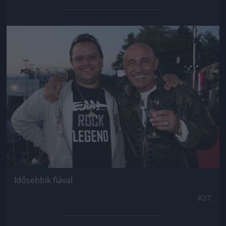
Jön még kép!
Idősebbik fiával
#27