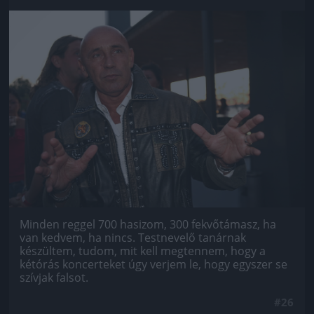
Jön még kép!
Minden reggel 700 hasizom, 300 fekvőtámasz, ha
van kedvem, ha nincs. Testnevelő tanárnak
készültem, tudom, mit kell megtennem, hogy a
kétórás koncerteket úgy verjem le, hogy egyszer se
szívjak falsot.
#26