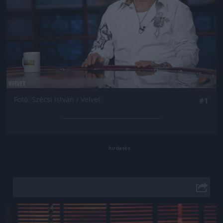
Fotó: Szécsi István / Velvet
#1
Jön még kép!