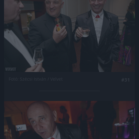
Fotó: Szécsi István / Velvet
#31
Jön még kép!