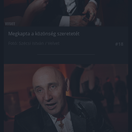
Megkapta a közönség szeretetét
Fotó: Szécsi István / Velvet
#18
Jön még kép!