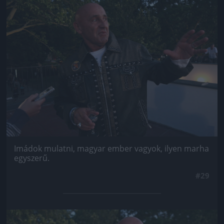
Jön még kép!
Imádok mulatni, magyar ember vagyok, ilyen marha
egyszerű.
#29
Jön még kép!