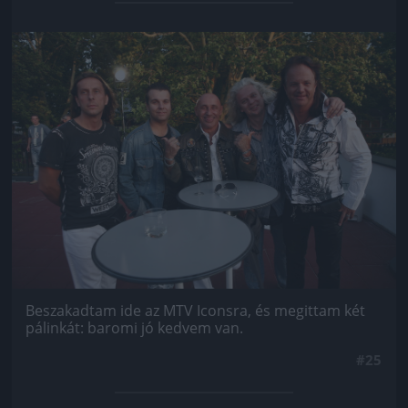
Jön még kép!
Beszakadtam ide az MTV Iconsra, és megittam két
pálinkát: baromi jó kedvem van.
#25