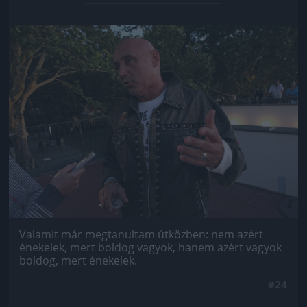
Jön még kép!
Valamit már megtanultam útközben: nem azért
énekelek, mert boldog vagyok, hanem azért vagyok
boldog, mert énekelek.
#24