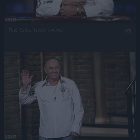
Fotó: Szécsi István / Velvet
#3
Jön még kép!