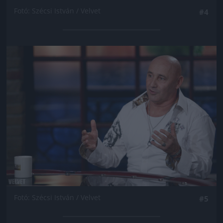
Fotó: Szécsi István / Velvet
#4
Jön még kép!
Fotó: Szécsi István / Velvet
#5