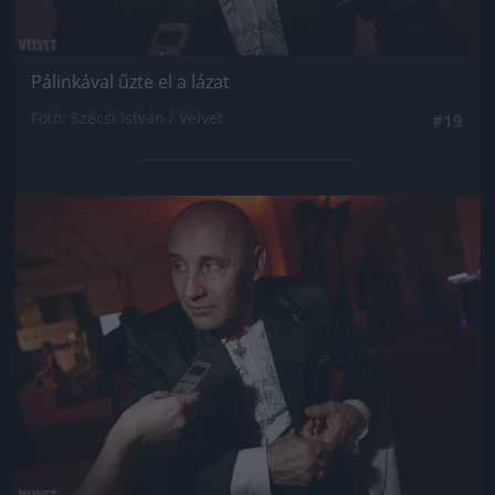
Pálinkával űzte el a lázat
Fotó: Szécsi István / Velvet
#19
Jön még kép!