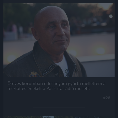
Jön még kép!
Ötéves koromban édesanyám gyúrta mellettem a
tésztát és énekelt a Pacsirta rádió mellett.
#28