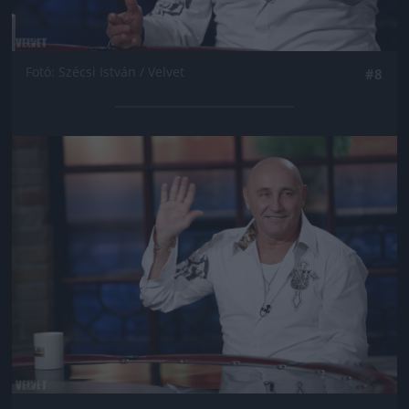
Fotó: Szécsi István / Velvet
#8
Jön még kép!