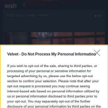
Fotó: Szécsi István / Velvet
#13
Jön még kép!
Velvet -
Do Not Process My Personal Information
If you wish to opt-out of the sale, sharing to third parties, or
processing of your personal or sensitive information for
targeted advertising by us, please use the below opt-out
section to confirm your selection. Please note that after your
opt-out request is processed you may continue seeing
interest-based ads based on personal information utilized by
us or personal information disclosed to third parties prior to
your opt-out. You may separately opt-out of the further
Fotó: Szécsi István / Velvet
#14
disclosure of your personal information by third parties on the