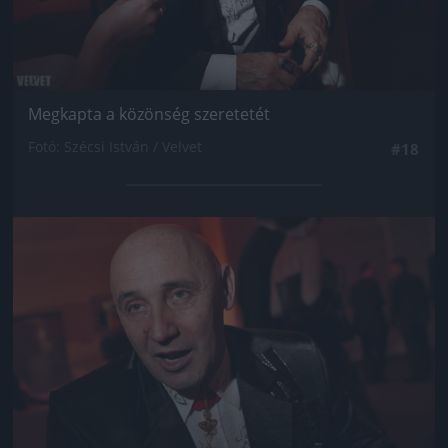
Megkapta a közönség szeretetét
Fotó: Szécsi István / Velvet
#18
Jön még kép!