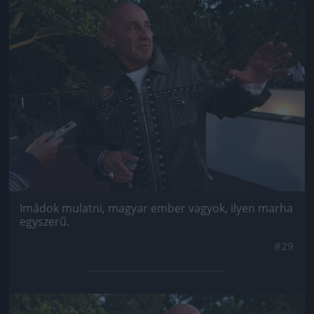
Jön még kép!
Imádok mulatni, magyar ember vagyok, ilyen marha
egyszerű.
#29
Jön még kép!