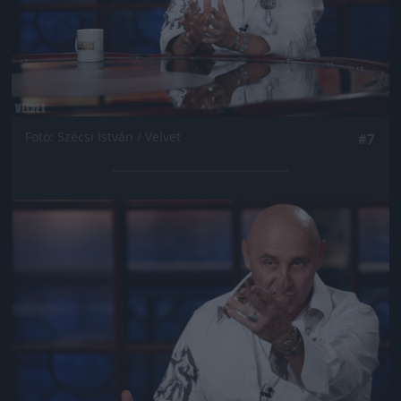
Fotó: Szécsi István / Velvet
#7
Jön még kép!