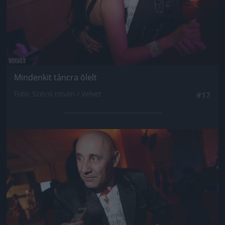
Mindenkit táncra ölelt
Fotó: Szécsi István / Velvet
#17
Jön még kép!