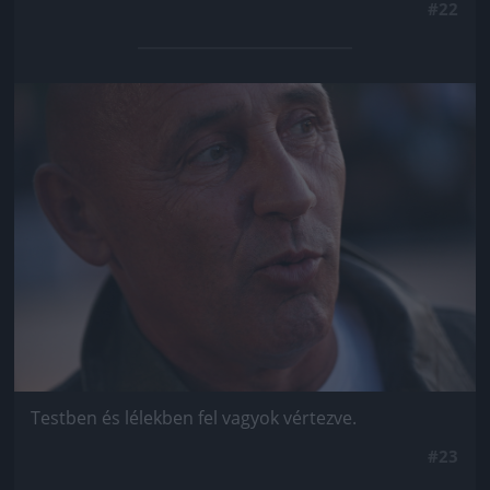
#22
Jön még kép!
Testben és lélekben fel vagyok vértezve.
#23