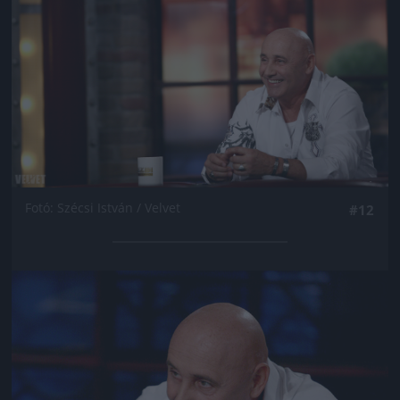
Fotó: Szécsi István / Velvet
#12
Jön még kép!