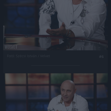
Fotó: Szécsi István / Velvet
#6
Jön még kép!