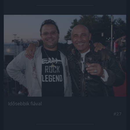
Jön még kép!
Idősebbik fiával
#27