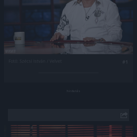
Fotó: Szécsi István / Velvet
#1
Jön még kép!