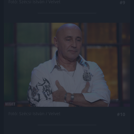
Fotó: Szécsi István / Velvet
#9
Jön még kép!
Fotó: Szécsi István / Velvet
#10