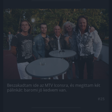
Jön még kép!
Beszakadtam ide az MTV Iconsra, és megittam két
pálinkát: baromi jó kedvem van.
#25