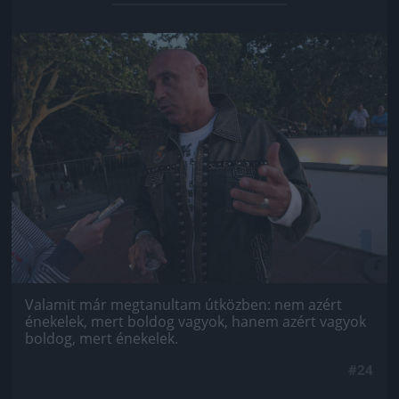
Jön még kép!
Valamit már megtanultam útközben: nem azért
énekelek, mert boldog vagyok, hanem azért vagyok
boldog, mert énekelek.
#24