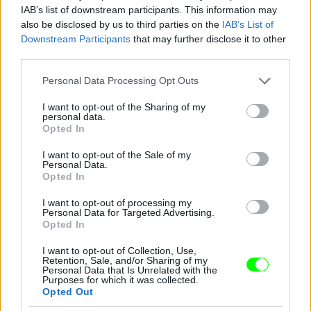
IAB’s list of downstream participants. This information may
also be disclosed by us to third parties on the
IAB’s List of
Downstream Participants
that may further disclose it to other
third parties.
Jön még kép!
Please note that this website/app uses one or more Google
Personal Data Processing Opt Outs
services and may gather and store information including but
not limited to your visit or usage behaviour. You may click to
I want to opt-out of the Sharing of my
personal data.
grant or deny consent to Google and its third-party tags to
Opted In
use your data for below specified purposes in below Google
consent section.
I want to opt-out of the Sale of my
Personal Data.
Opted In
I want to opt-out of processing my
Personal Data for Targeted Advertising.
Opted In
I want to opt-out of Collection, Use,
Retention, Sale, and/or Sharing of my
Personal Data that Is Unrelated with the
Purposes for which it was collected.
Opted Out