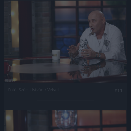
Jön még kép!
Fotó: Szécsi István / Velvet
#11
Jön még kép!