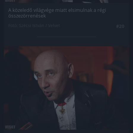
A közeledő világvége miatt elsimulnak a régi
összezörrenések
Fotó: Szécsi István / Velvet
#20
Jön még kép!