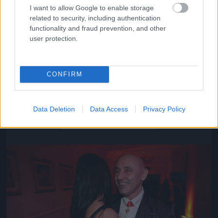
I want to allow Google to enable storage
related to security, including authentication
functionality and fraud prevention, and other
user protection.
CONFIRM
Közeledik az univerzum vége
Data Deletion
Data Access
Privacy Policy
Fotó: Szécsi István / Velvet
#16
Jön még kép!