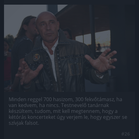
Jön még kép!
Minden reggel 700 hasizom, 300 fekvőtámasz, ha
van kedvem, ha nincs. Testnevelő tanárnak
készültem, tudom, mit kell megtennem, hogy a
kétórás koncerteket úgy verjem le, hogy egyszer se
szívjak falsot.
#26