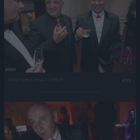
Fotó: Szécsi István / Velvet
#31
Jön még kép!