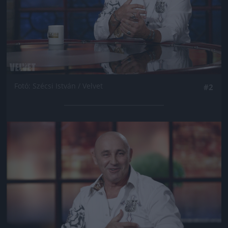
Fotó: Szécsi István / Velvet
#2
Jön még kép!