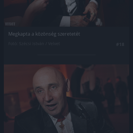
Megkapta a közönség szeretetét
Fotó: Szécsi István / Velvet
#18
Jön még kép!