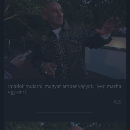
Jön még kép!
Imádok mulatni, magyar ember vagyok, ilyen marha
egyszerű.
#29
Jön még kép!