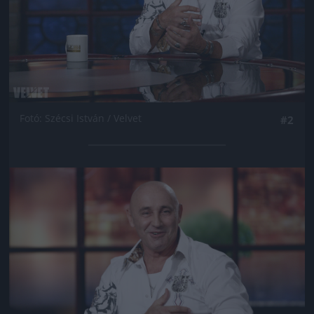
Fotó: Szécsi István / Velvet
#2
Jön még kép!