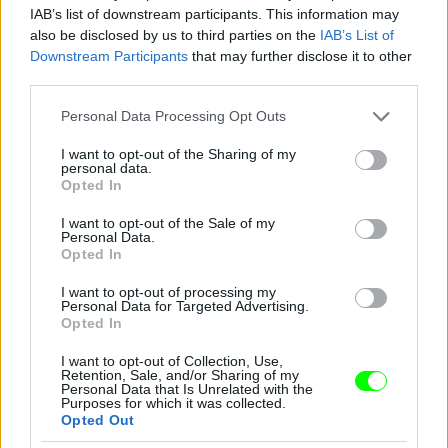
IAB’s list of downstream participants. This information may
also be disclosed by us to third parties on the
IAB’s List of
Downstream Participants
that may further disclose it to other
third parties.
Jön még kép!
Please note that this website/app uses one or more Google
Personal Data Processing Opt Outs
services and may gather and store information including but
not limited to your visit or usage behaviour. You may click to
I want to opt-out of the Sharing of my
personal data.
grant or deny consent to Google and its third-party tags to
Opted In
use your data for below specified purposes in below Google
consent section.
I want to opt-out of the Sale of my
Personal Data.
Opted In
I want to opt-out of processing my
Personal Data for Targeted Advertising.
Opted In
I want to opt-out of Collection, Use,
Retention, Sale, and/or Sharing of my
Personal Data that Is Unrelated with the
Purposes for which it was collected.
Opted Out