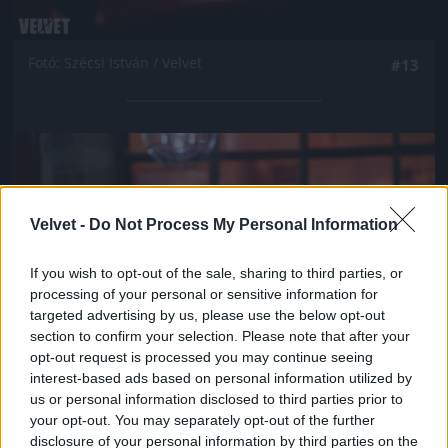
Fotó: Szécsi István / Velvet
#13
Jön még kép!
Velvet -
Do Not Process My Personal Information
If you wish to opt-out of the sale, sharing to third parties, or
processing of your personal or sensitive information for
targeted advertising by us, please use the below opt-out
section to confirm your selection. Please note that after your
opt-out request is processed you may continue seeing
interest-based ads based on personal information utilized by
us or personal information disclosed to third parties prior to
your opt-out. You may separately opt-out of the further
Fotó: Szécsi István / Velvet
#14
disclosure of your personal information by third parties on the