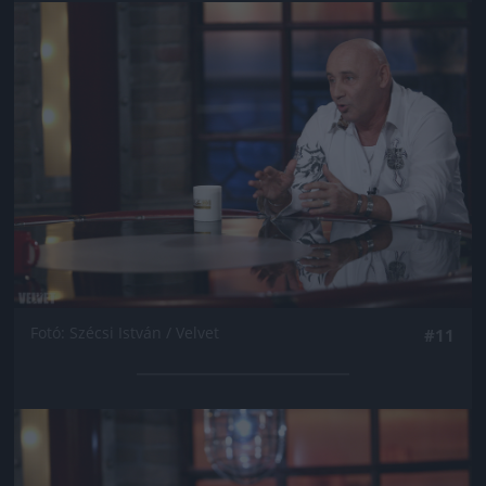
Jön még kép!
Fotó: Szécsi István / Velvet
#11
Jön még kép!