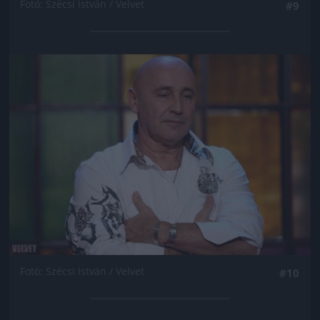
Fotó: Szécsi István / Velvet
#9
Jön még kép!
Fotó: Szécsi István / Velvet
#10