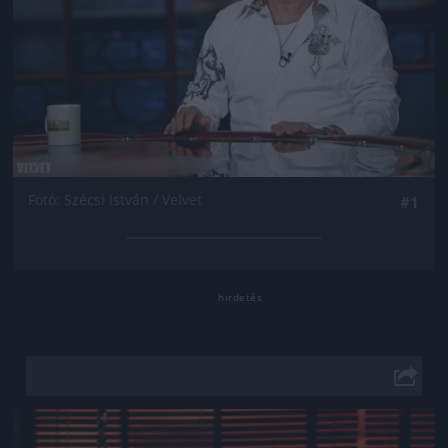
Fotó: Szécsi István / Velvet
#1
Jön még kép!