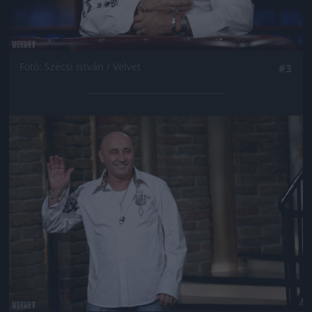
Fotó: Szécsi István / Velvet
#3
Jön még kép!