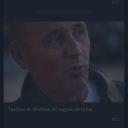
#22
Jön még kép!
Testben és lélekben fel vagyok vértezve.
#23