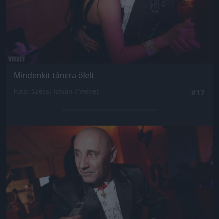
Mindenkit táncra ölelt
Fotó: Szécsi István / Velvet
#17
Jön még kép!