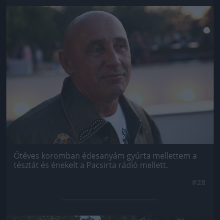
Jön még kép!
Ötéves koromban édesanyám gyúrta mellettem a
tésztát és énekelt a Pacsirta rádió mellett.
#28