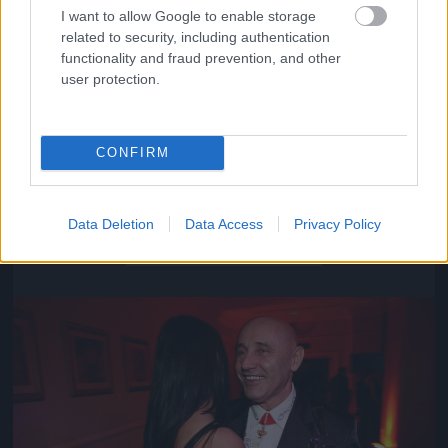
I want to allow Google to enable storage
related to security, including authentication
functionality and fraud prevention, and other
user protection.
CONFIRM
Közeledik az univerzum vége
Data Deletion
Data Access
Privacy Policy
Fotó: Szécsi István / Velvet
#16
Jön még kép!