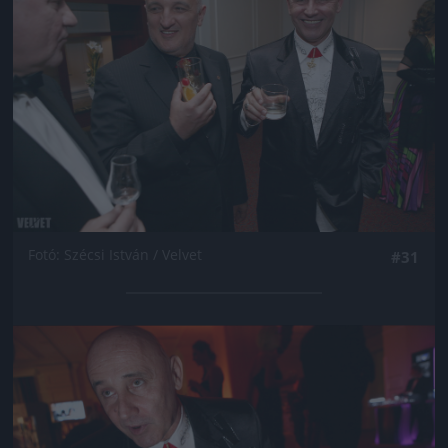
Fotó: Szécsi István / Velvet
#31
Jön még kép!