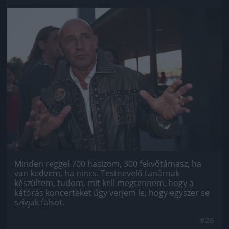
Jön még kép!
Minden reggel 700 hasizom, 300 fekvőtámasz, ha
van kedvem, ha nincs. Testnevelő tanárnak
készültem, tudom, mit kell megtennem, hogy a
kétórás koncerteket úgy verjem le, hogy egyszer se
szívjak falsot.
#26