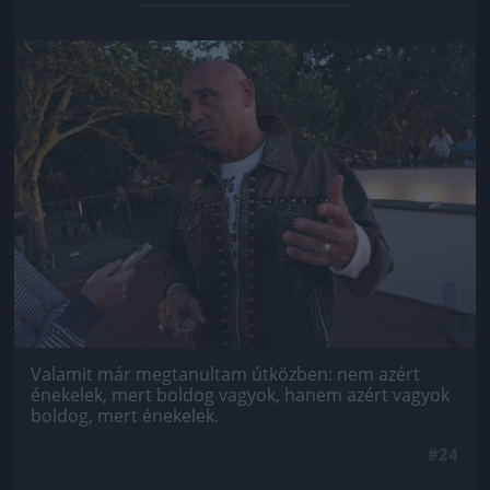
Jön még kép!
Valamit már megtanultam útközben: nem azért
énekelek, mert boldog vagyok, hanem azért vagyok
boldog, mert énekelek.
#24