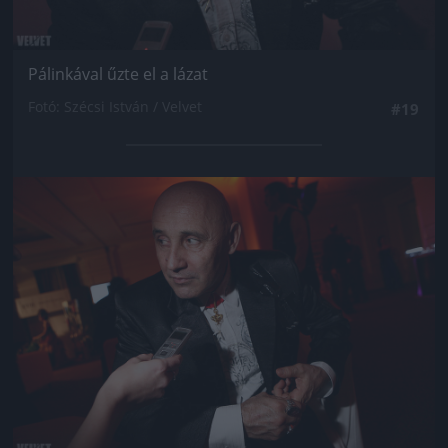
Pálinkával űzte el a lázat
Fotó: Szécsi István / Velvet
#19
Jön még kép!