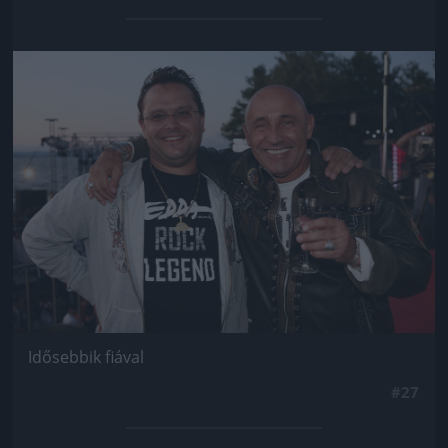
Jön még kép!
Idősebbik fiával
#27