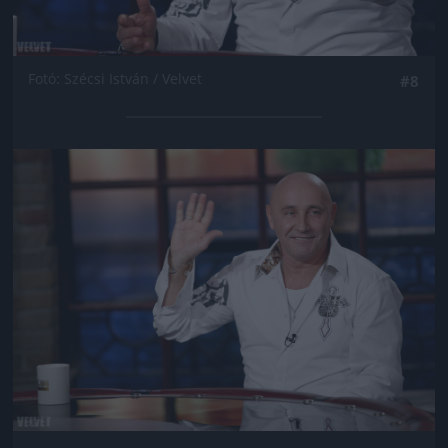
Fotó: Szécsi István / Velvet
#8
Jön még kép!