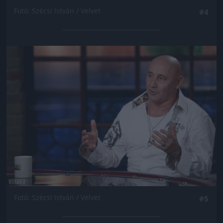
Fotó: Szécsi István / Velvet
#4
Jön még kép!
Fotó: Szécsi István / Velvet
#5