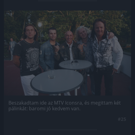
Jön még kép!
Beszakadtam ide az MTV Iconsra, és megittam két
pálinkát: baromi jó kedvem van.
#25