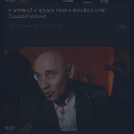
A közeledő világvége miatt elsimulnak a régi
összezörrenések
Fotó: Szécsi István / Velvet
#20
Jön még kép!