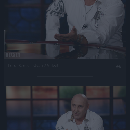
Fotó: Szécsi István / Velvet
#6
Jön még kép!