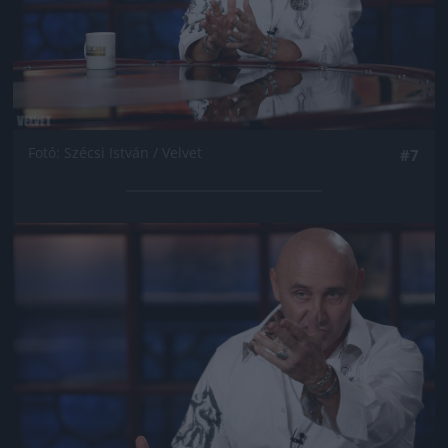
Fotó: Szécsi István / Velvet
#7
Jön még kép!