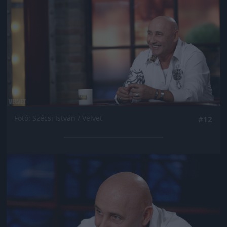
Fotó: Szécsi István / Velvet
#12
Jön még kép!