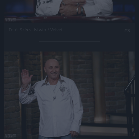
Fotó: Szécsi István / Velvet
#3
Jön még kép!