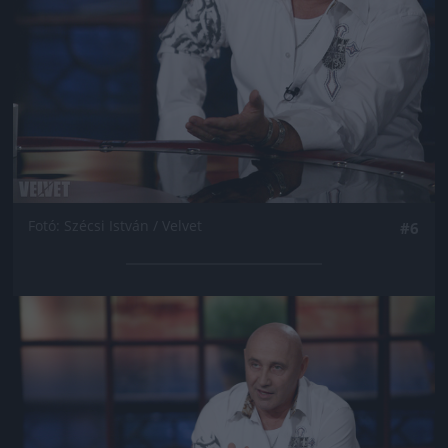
Fotó: Szécsi István / Velvet
#6
Jön még kép!