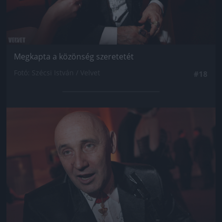
Megkapta a közönség szeretetét
Fotó: Szécsi István / Velvet
#18
Jön még kép!