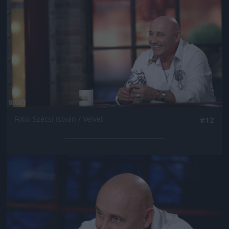
Fotó: Szécsi István / Velvet
#12
Jön még kép!