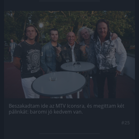
Jön még kép!
Beszakadtam ide az MTV Iconsra, és megittam két
pálinkát: baromi jó kedvem van.
#25