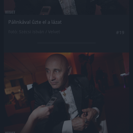
Pálinkával űzte el a lázat
Fotó: Szécsi István / Velvet
#19
Jön még kép!