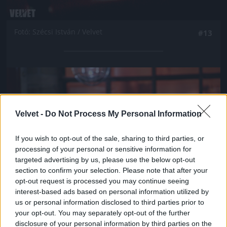
Fotó: Szécsi István / Velvet
#13
Jön még kép!
Velvet -
Do Not Process My Personal Information
If you wish to opt-out of the sale, sharing to third parties, or
processing of your personal or sensitive information for
targeted advertising by us, please use the below opt-out
section to confirm your selection. Please note that after your
opt-out request is processed you may continue seeing
interest-based ads based on personal information utilized by
us or personal information disclosed to third parties prior to
your opt-out. You may separately opt-out of the further
Fotó: Szécsi István / Velvet
#14
disclosure of your personal information by third parties on the