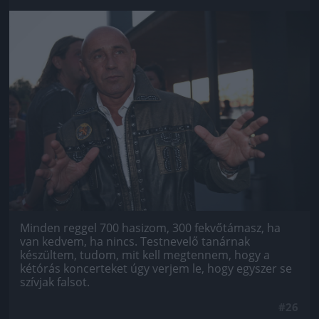
Jön még kép!
Minden reggel 700 hasizom, 300 fekvőtámasz, ha
van kedvem, ha nincs. Testnevelő tanárnak
készültem, tudom, mit kell megtennem, hogy a
kétórás koncerteket úgy verjem le, hogy egyszer se
szívjak falsot.
#26