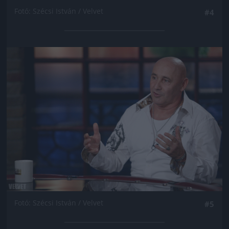
Fotó: Szécsi István / Velvet
#4
Jön még kép!
Fotó: Szécsi István / Velvet
#5