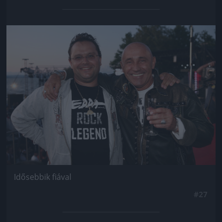
Jön még kép!
Idősebbik fiával
#27