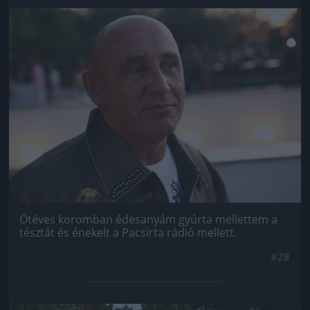
Jön még kép!
Ötéves koromban édesanyám gyúrta mellettem a
tésztát és énekelt a Pacsirta rádió mellett.
#28