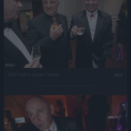
Fotó: Szécsi István / Velvet
#31
Jön még kép!