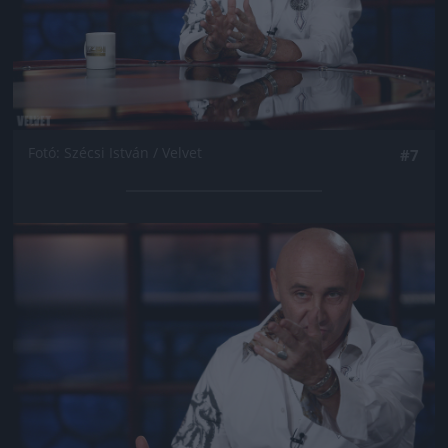
Fotó: Szécsi István / Velvet
#7
Jön még kép!