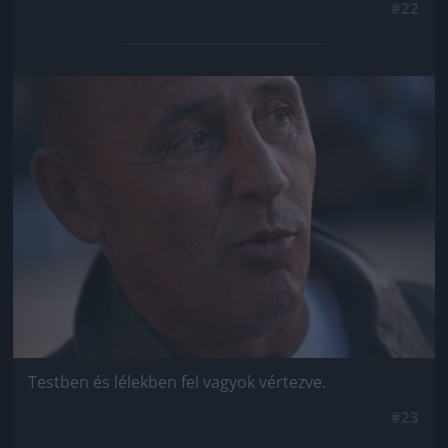
#22
Jön még kép!
Testben és lélekben fel vagyok vértezve.
#23