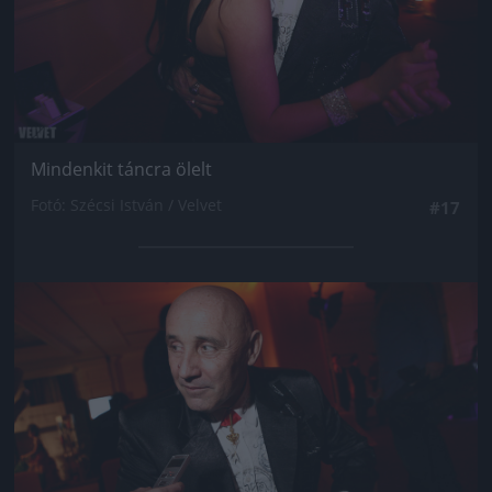
Mindenkit táncra ölelt
Fotó: Szécsi István / Velvet
#17
Jön még kép!