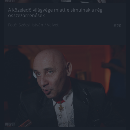
A közeledő világvége miatt elsimulnak a régi
összezörrenések
Fotó: Szécsi István / Velvet
#20
Jön még kép!