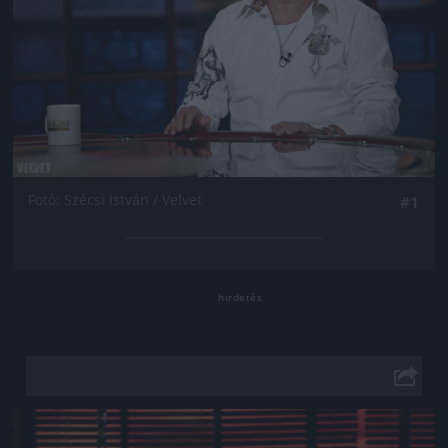
Fotó: Szécsi István / Velvet
#1
Jön még kép!