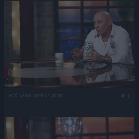
Jön még kép!
Fotó: Szécsi István / Velvet
#11
Jön még kép!