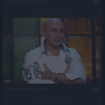
Fotó: Szécsi István / Velvet
#9
Jön még kép!
Fotó: Szécsi István / Velvet
#10