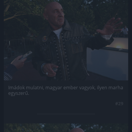
Jön még kép!
Imádok mulatni, magyar ember vagyok, ilyen marha
egyszerű.
#29
Jön még kép!