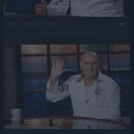
Fotó: Szécsi István / Velvet
#8
Jön még kép!