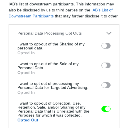
IAB’s list of downstream participants. This information may
also be disclosed by us to third parties on the
IAB’s List of
Downstream Participants
that may further disclose it to other
third parties.
Jön még kép!
Please note that this website/app uses one or more Google
Personal Data Processing Opt Outs
services and may gather and store information including but
not limited to your visit or usage behaviour. You may click to
I want to opt-out of the Sharing of my
personal data.
grant or deny consent to Google and its third-party tags to
Opted In
use your data for below specified purposes in below Google
consent section.
I want to opt-out of the Sale of my
Personal Data.
Opted In
I want to opt-out of processing my
Personal Data for Targeted Advertising.
Opted In
I want to opt-out of Collection, Use,
Retention, Sale, and/or Sharing of my
Personal Data that Is Unrelated with the
Purposes for which it was collected.
Opted Out