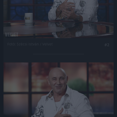
Fotó: Szécsi István / Velvet
#2
Jön még kép!