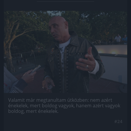
Jön még kép!
Valamit már megtanultam útközben: nem azért
énekelek, mert boldog vagyok, hanem azért vagyok
boldog, mert énekelek.
#24