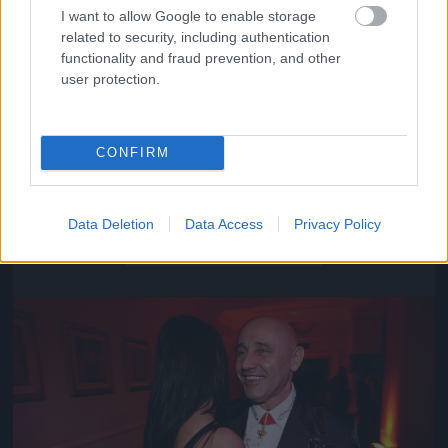
I want to allow Google to enable storage
related to security, including authentication
functionality and fraud prevention, and other
user protection.
CONFIRM
Közeledik az univerzum vége
Data Deletion
Data Access
Privacy Policy
Fotó: Szécsi István / Velvet
#16
Jön még kép!