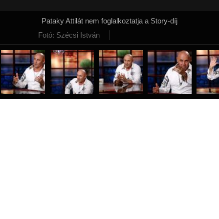
Pataky Attilát nem foglalkoztatja a Story-díj
Fotó: Szécsi István