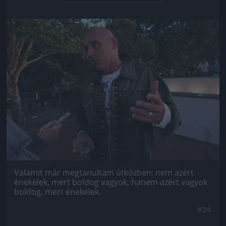
Jön még kép!
Valamit már megtanultam útközben: nem azért
énekelek, mert boldog vagyok, hanem azért vagyok
boldog, mert énekelek.
#24