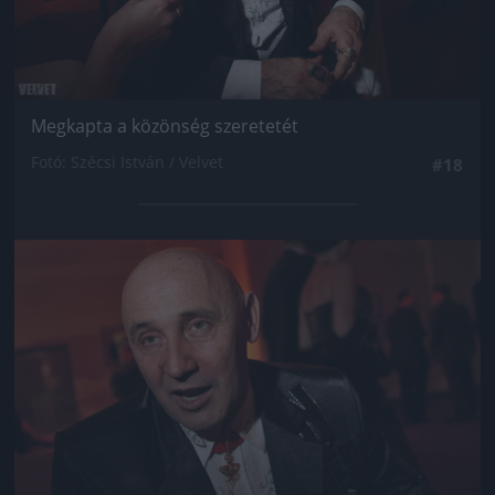
Megkapta a közönség szeretetét
Fotó: Szécsi István / Velvet
#18
Jön még kép!