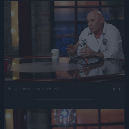
Jön még kép!
Fotó: Szécsi István / Velvet
#11
Jön még kép!