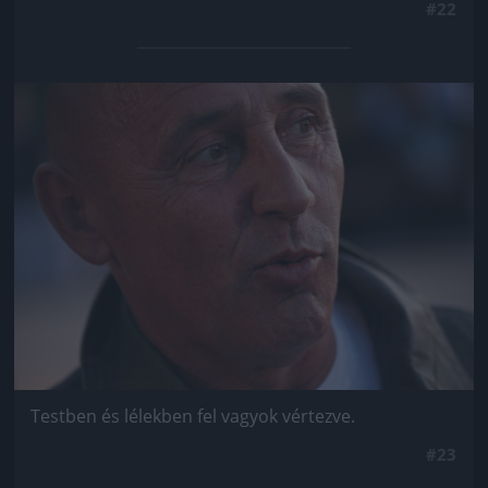
#22
Jön még kép!
Testben és lélekben fel vagyok vértezve.
#23