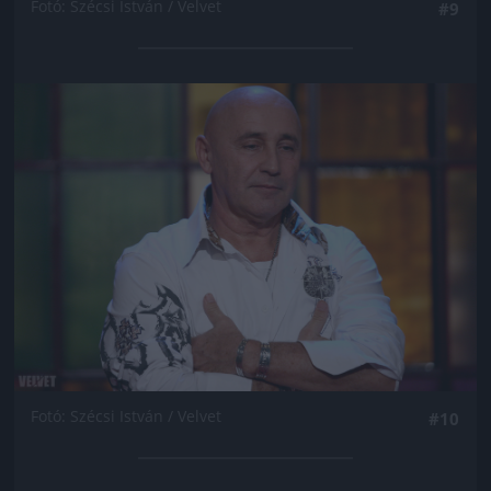
Fotó: Szécsi István / Velvet
#9
Jön még kép!
Fotó: Szécsi István / Velvet
#10