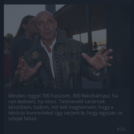
Jön még kép!
Minden reggel 700 hasizom, 300 fekvőtámasz, ha
van kedvem, ha nincs. Testnevelő tanárnak
készültem, tudom, mit kell megtennem, hogy a
kétórás koncerteket úgy verjem le, hogy egyszer se
szívjak falsot.
#26