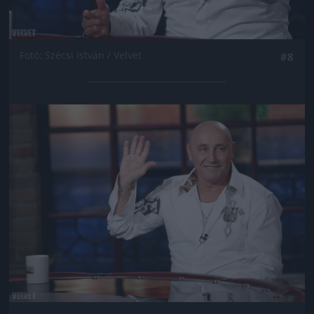
Fotó: Szécsi István / Velvet
#8
Jön még kép!