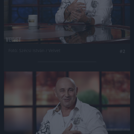
Fotó: Szécsi István / Velvet
#2
Jön még kép!