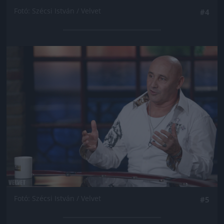
Fotó: Szécsi István / Velvet
#4
Jön még kép!
Fotó: Szécsi István / Velvet
#5