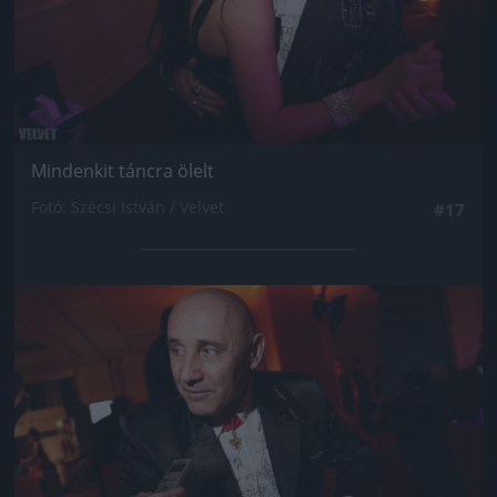
Mindenkit táncra ölelt
Fotó: Szécsi István / Velvet
#17
Jön még kép!