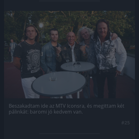
Jön még kép!
Beszakadtam ide az MTV Iconsra, és megittam két
pálinkát: baromi jó kedvem van.
#25