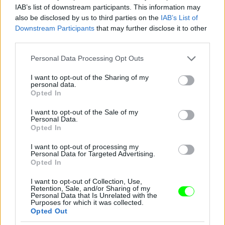
IAB’s list of downstream participants. This information may
also be disclosed by us to third parties on the
IAB’s List of
Downstream Participants
that may further disclose it to other
third parties.
Jön még kép!
Please note that this website/app uses one or more Google
Personal Data Processing Opt Outs
services and may gather and store information including but
not limited to your visit or usage behaviour. You may click to
I want to opt-out of the Sharing of my
personal data.
grant or deny consent to Google and its third-party tags to
Opted In
use your data for below specified purposes in below Google
consent section.
I want to opt-out of the Sale of my
Personal Data.
Opted In
I want to opt-out of processing my
Personal Data for Targeted Advertising.
Opted In
I want to opt-out of Collection, Use,
Retention, Sale, and/or Sharing of my
Personal Data that Is Unrelated with the
Purposes for which it was collected.
Opted Out