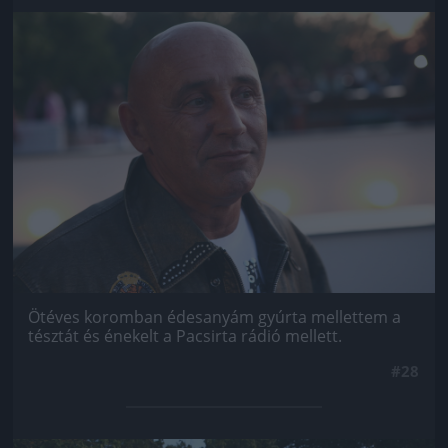
Jön még kép!
Ötéves koromban édesanyám gyúrta mellettem a
tésztát és énekelt a Pacsirta rádió mellett.
#28