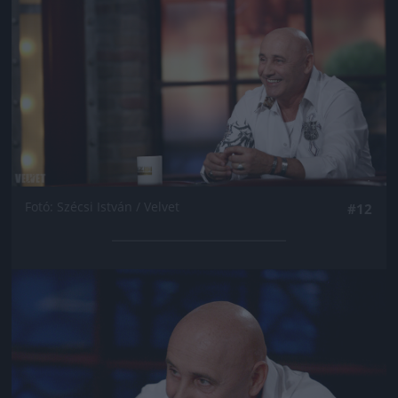
Fotó: Szécsi István / Velvet
#12
Jön még kép!