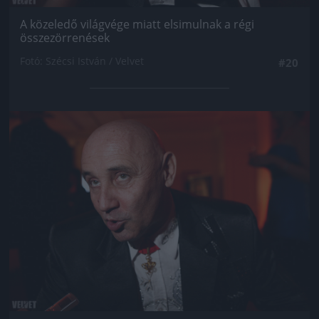
A közeledő világvége miatt elsimulnak a régi
összezörrenések
Fotó: Szécsi István / Velvet
#20
Jön még kép!