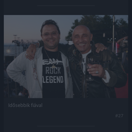
Jön még kép!
Idősebbik fiával
#27