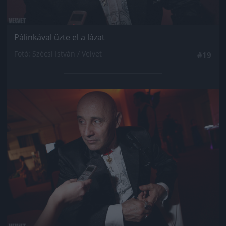
Pálinkával űzte el a lázat
Fotó: Szécsi István / Velvet
#19
Jön még kép!