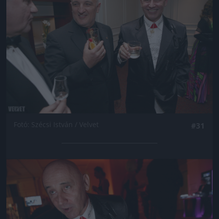
Fotó: Szécsi István / Velvet
#31
Jön még kép!