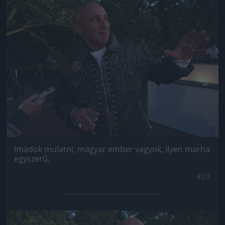
Jön még kép!
Imádok mulatni, magyar ember vagyok, ilyen marha
egyszerű.
#29
Jön még kép!