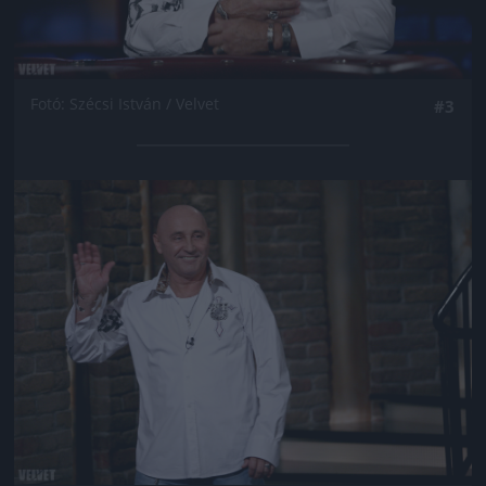
Fotó: Szécsi István / Velvet
#3
Jön még kép!