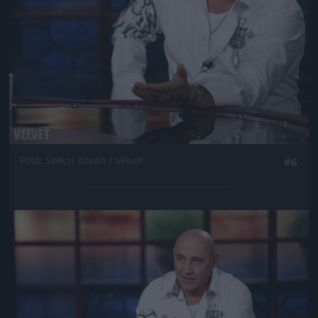
Fotó: Szécsi István / Velvet
#6
Jön még kép!