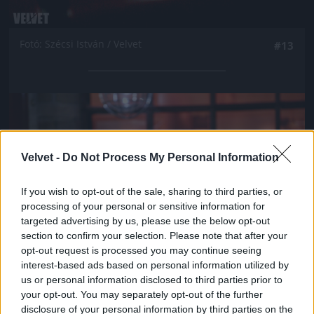
Fotó: Szécsi István / Velvet
#13
Jön még kép!
Velvet -
Do Not Process My Personal Information
If you wish to opt-out of the sale, sharing to third parties, or
processing of your personal or sensitive information for
targeted advertising by us, please use the below opt-out
section to confirm your selection. Please note that after your
opt-out request is processed you may continue seeing
interest-based ads based on personal information utilized by
us or personal information disclosed to third parties prior to
your opt-out. You may separately opt-out of the further
Fotó: Szécsi István / Velvet
#14
disclosure of your personal information by third parties on the