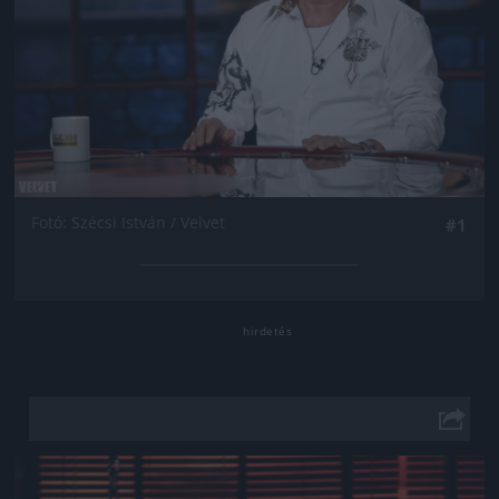
Fotó: Szécsi István / Velvet
#1
Jön még kép!