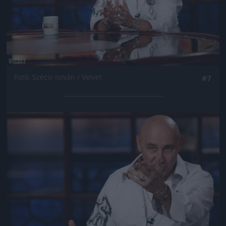
Fotó: Szécsi István / Velvet
#7
Jön még kép!