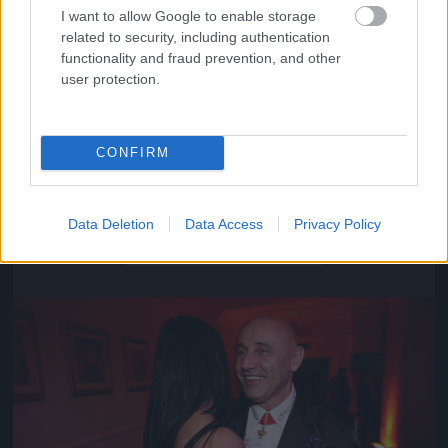
I want to allow Google to enable storage
related to security, including authentication
functionality and fraud prevention, and other
user protection.
CONFIRM
Közeledik az univerzum vége
Data Deletion
Data Access
Privacy Policy
Fotó: Szécsi István / Velvet
#16
Jön még kép!