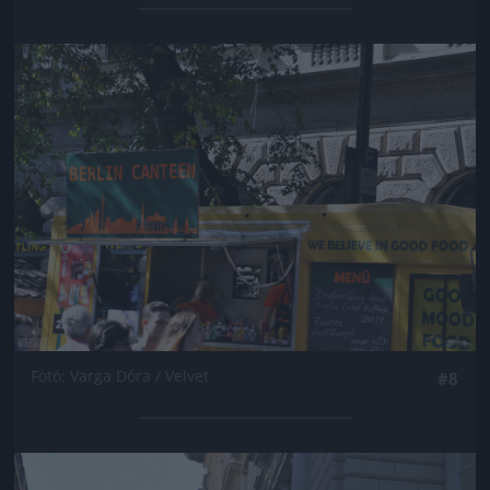
Jön még kép!
Fotó: Varga Dóra / Velvet
#8
Jön még kép!