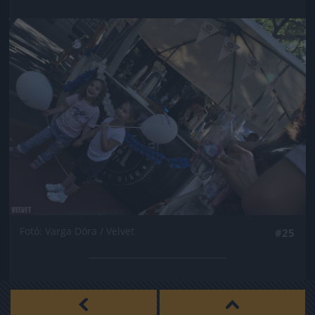
Jön még kép!
Fotó: Varga Dóra / Velvet
#25