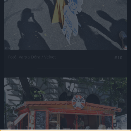
Fotó: Varga Dóra / Velvet
#10
Jön még kép!