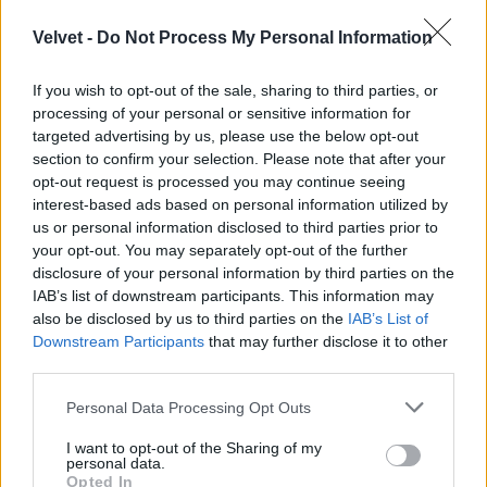
Velvet -
Do Not Process My Personal Information
If you wish to opt-out of the sale, sharing to third parties, or
processing of your personal or sensitive information for
Fotó: Varga Dóra / Velvet
#11
targeted advertising by us, please use the below opt-out
section to confirm your selection. Please note that after your
opt-out request is processed you may continue seeing
interest-based ads based on personal information utilized by
us or personal information disclosed to third parties prior to
Jön még kép!
your opt-out. You may separately opt-out of the further
disclosure of your personal information by third parties on the
IAB’s list of downstream participants. This information may
also be disclosed by us to third parties on the
IAB’s List of
Downstream Participants
that may further disclose it to other
third parties.
Please note that this website/app uses one or more Google
Personal Data Processing Opt Outs
services and may gather and store information including but
not limited to your visit or usage behaviour. You may click to
I want to opt-out of the Sharing of my
personal data.
grant or deny consent to Google and its third-party tags to
Opted In