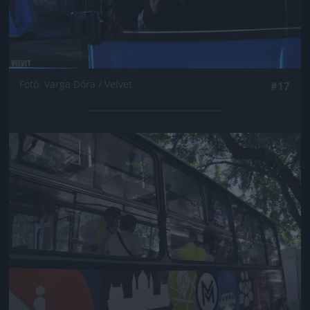
Fotó: Varga Dóra / Velvet
#17
Jön még kép!