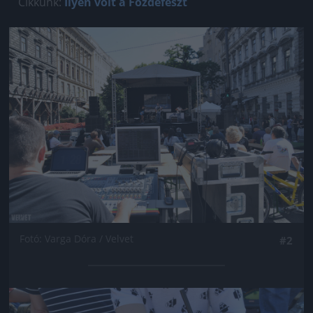
Cikkünk:
Ilyen volt a Főzdefeszt
Jön még kép!
Fotó: Varga Dóra / Velvet
#2
Jön még kép!