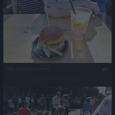
Fotó: Varga Dóra / Velvet
#3
Jön még kép!