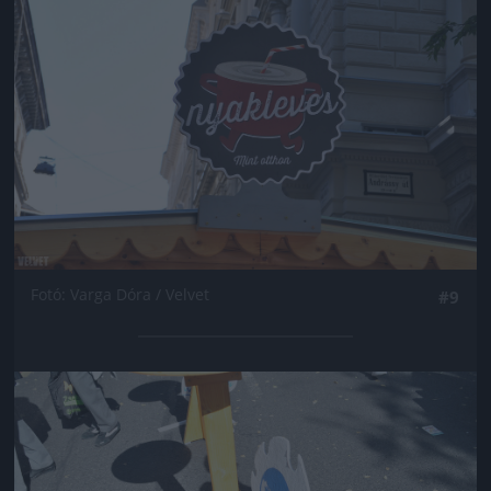
Fotó: Varga Dóra / Velvet
#9
Jön még kép!