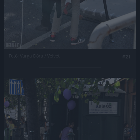
Fotó: Varga Dóra / Velvet
#21
Jön még kép!