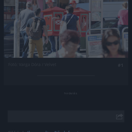
Fotó: Varga Dóra / Velvet
#1