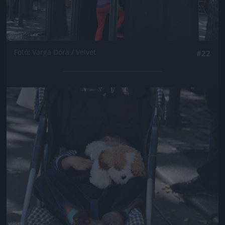
Fotó: Varga Dóra / Velvet
#22
Jön még kép!