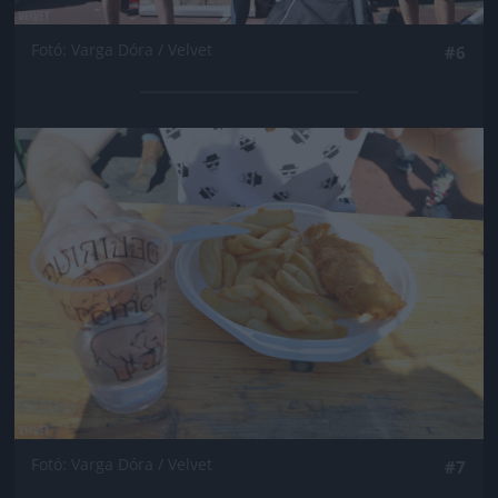
Fotó: Varga Dóra / Velvet
#6
Jön még kép!
Fotó: Varga Dóra / Velvet
#7