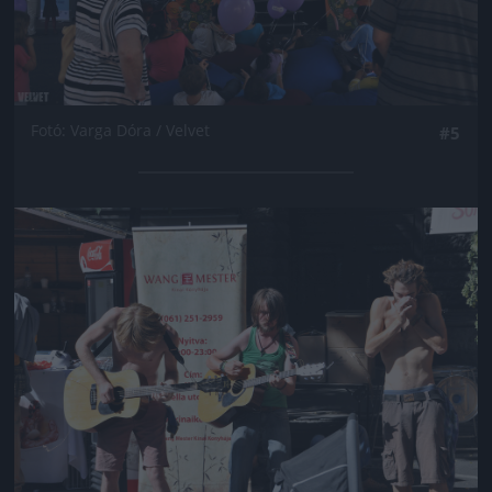
Fotó: Varga Dóra / Velvet
#5
Jön még kép!