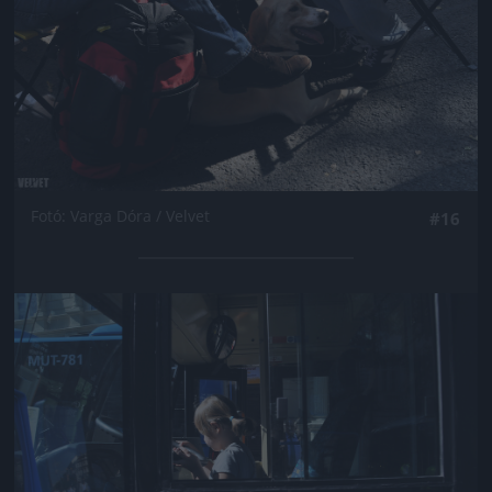
Fotó: Varga Dóra / Velvet
#16
Jön még kép!