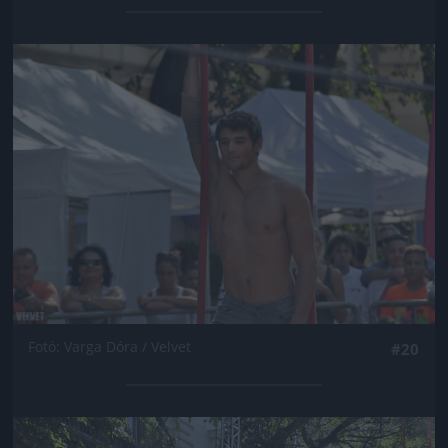
Jön még kép!
Fotó: Varga Dóra / Velvet
#20
Jön még kép!