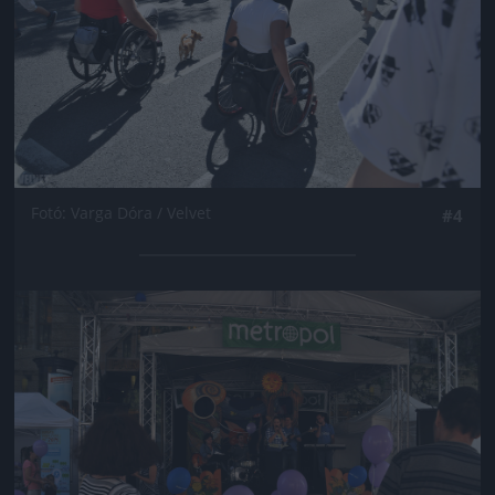
Fotó: Varga Dóra / Velvet
#4
Jön még kép!