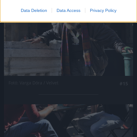
Data Deletion
Data Access
Privacy Policy
Fotó: Varga Dóra / Velvet
#15
Jön még kép!