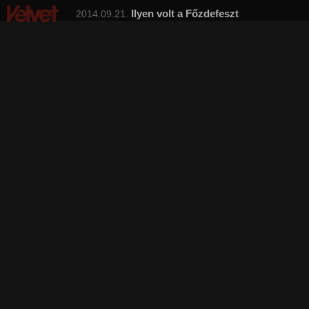
Ilyen volt a Főzdefeszt
2014.09.21.