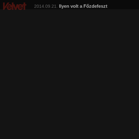
Ilyen volt a Főzdefeszt
2014.09.21.