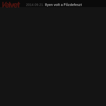
Ilyen volt a Főzdefeszt
2014.09.21.