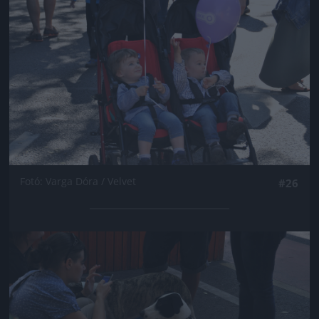
Fotó: Varga Dóra / Velvet
#26
Jön még kép!