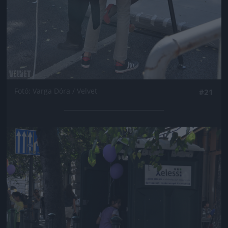
Fotó: Varga Dóra / Velvet
#21
Jön még kép!