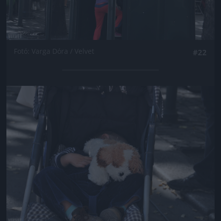
Fotó: Varga Dóra / Velvet
#22
Jön még kép!