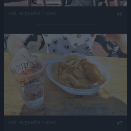
Fotó: Varga Dóra / Velvet
#6
Jön még kép!
Fotó: Varga Dóra / Velvet
#7