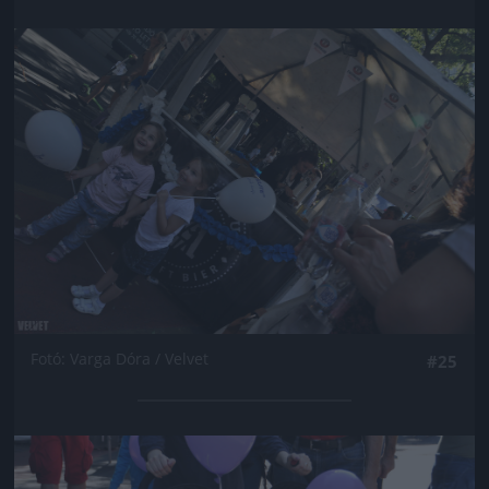
Jön még kép!
Fotó: Varga Dóra / Velvet
#25
Jön még kép!