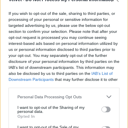
If you wish to opt-out of the sale, sharing to third parties, or
processing of your personal or sensitive information for
targeted advertising by us, please use the below opt-out
section to confirm your selection. Please note that after your
opt-out request is processed you may continue seeing
interest-based ads based on personal information utilized by
us or personal information disclosed to third parties prior to
your opt-out. You may separately opt-out of the further
disclosure of your personal information by third parties on the
IAB’s list of downstream participants. This information may
also be disclosed by us to third parties on the
IAB’s List of
Fotó: Varga Dóra / Velvet
#15
Downstream Participants
that may further disclose it to other
third parties.
Please note that this website/app uses one or more Google
Personal Data Processing Opt Outs
services and may gather and store information including but
Jön még kép!
not limited to your visit or usage behaviour. You may click to
I want to opt-out of the Sharing of my
personal data.
grant or deny consent to Google and its third-party tags to
Opted In
use your data for below specified purposes in below Google
consent section.
I want to opt-out of the Sale of my