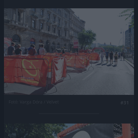
Jön még kép!
Fotó: Varga Dóra / Velvet
#31
Jön még kép!