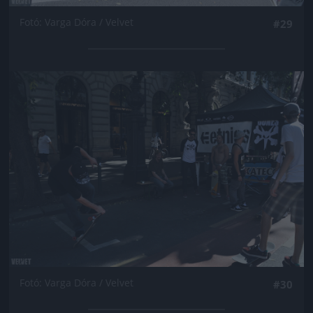
Fotó: Varga Dóra / Velvet
#29
Jön még kép!
Fotó: Varga Dóra / Velvet
#30