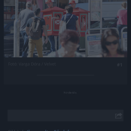
Fotó: Varga Dóra / Velvet
#1