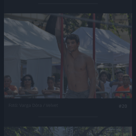
Jön még kép!
Fotó: Varga Dóra / Velvet
#20
Jön még kép!