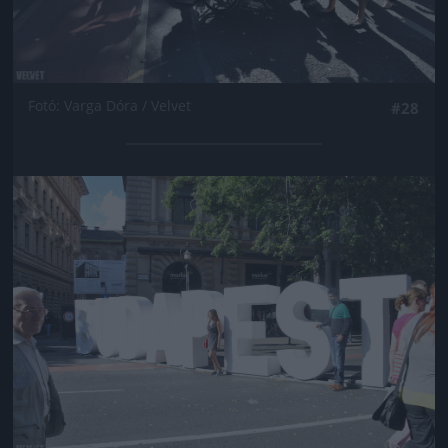
Fotó: Varga Dóra / Velvet
#28
Jön még kép!