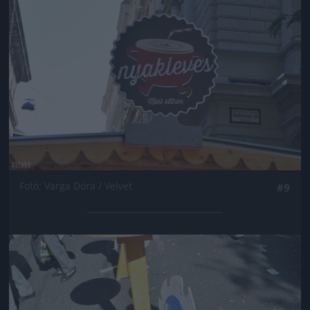
Fotó: Varga Dóra / Velvet
#9
Jön még kép!