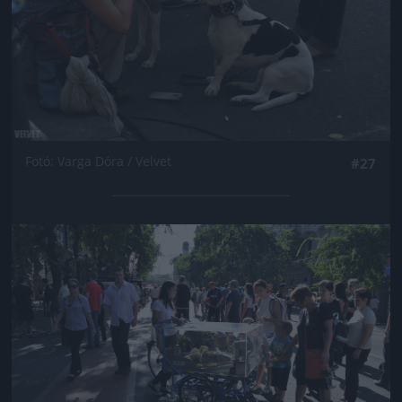
Fotó: Varga Dóra / Velvet
#27
Jön még kép!