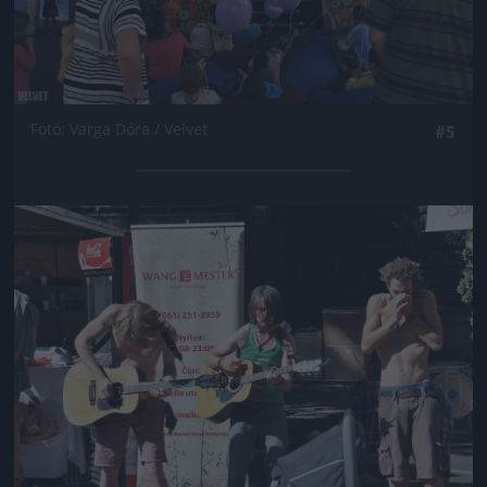
Fotó: Varga Dóra / Velvet
#5
Jön még kép!