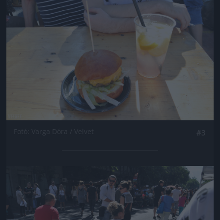
Fotó: Varga Dóra / Velvet
#3
Jön még kép!