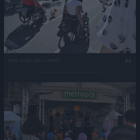
Fotó: Varga Dóra / Velvet
#4
Jön még kép!