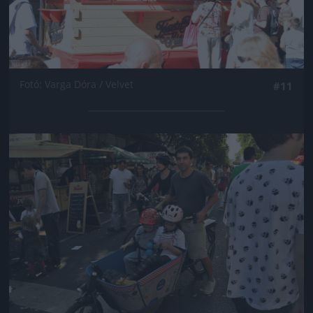
Fotó: Varga Dóra / Velvet
#11
Jön még kép!