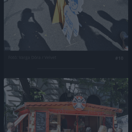
Fotó: Varga Dóra / Velvet
#10
Jön még kép!