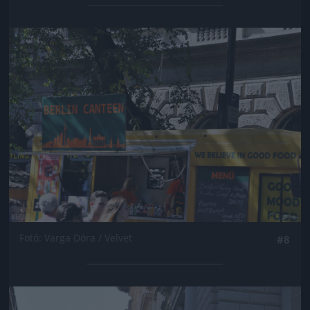
Jön még kép!
Fotó: Varga Dóra / Velvet
#8
Jön még kép!