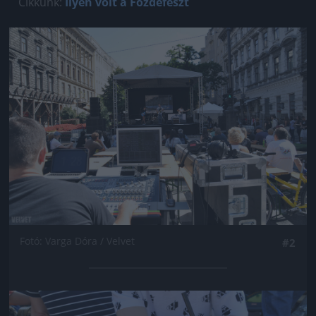
Cikkünk:
Ilyen volt a Főzdefeszt
Jön még kép!
Fotó: Varga Dóra / Velvet
#2
Jön még kép!