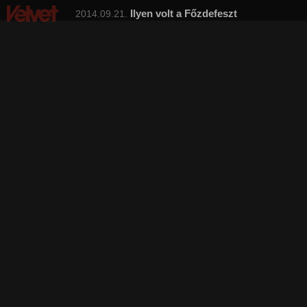
Ilyen volt a Főzdefeszt
2014.09.21.