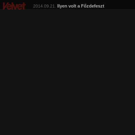
Ilyen volt a Főzdefeszt
2014.09.21.