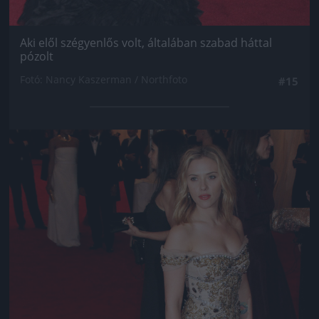
Aki elől szégyenlős volt, általában szabad háttal
pózolt
Fotó: Nancy Kaszerman / Northfoto
#15
Jön még kép!