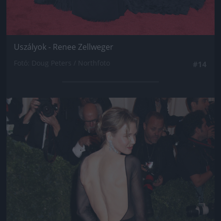
Uszályok - Renee Zellweger
Fotó: Doug Peters / Northfoto
#14
Jön még kép!