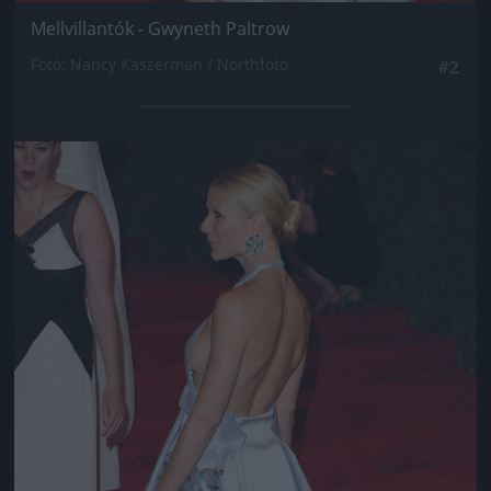
Mellvillantók - Gwyneth Paltrow
Fotó: Nancy Kaszerman / Northfoto
#2
Jön még kép!