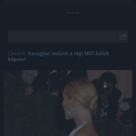
Cikkünk:
Kacagjon velünk a régi MET-bálok
képein!
Jön még kép!