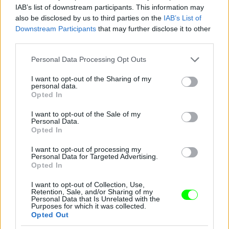
IAB’s list of downstream participants. This information may
also be disclosed by us to third parties on the
IAB’s List of
Downstream Participants
that may further disclose it to other
third parties.
Please note that this website/app uses one or more Google
Personal Data Processing Opt Outs
services and may gather and store information including but
not limited to your visit or usage behaviour. You may click to
I want to opt-out of the Sharing of my
personal data.
grant or deny consent to Google and its third-party tags to
Opted In
use your data for below specified purposes in below Google
consent section.
I want to opt-out of the Sale of my
Personal Data.
Opted In
I want to opt-out of processing my
Personal Data for Targeted Advertising.
Opted In
Zárt nyak - Cameron Diaz
Fotó: Nancy Kaszerman / Northfoto
#8
I want to opt-out of Collection, Use,
Retention, Sale, and/or Sharing of my
Personal Data that Is Unrelated with the
Purposes for which it was collected.
Opted Out