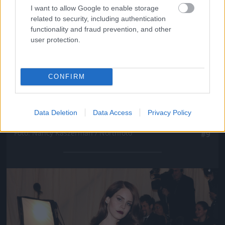
I want to allow Google to enable storage
related to security, including authentication
functionality and fraud prevention, and other
user protection.
CONFIRM
Data Deletion
Data Access
Privacy Policy
Persze sokkal többet mutatott a hátából
Fotó: Nancy Kaszerman / Northfoto
#9
Jön még kép!