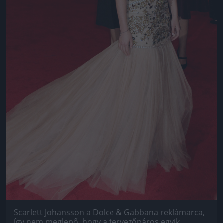
Scarlett Johansson a Dolce & Gabbana reklámarca,
így nem meglepő, hogy a tervezőpáros egyik