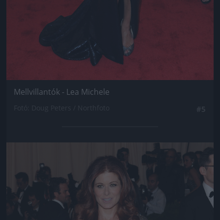
Mellvillantók - Lea Michele
Fotó: Doug Peters / Northfoto
#5
Jön még kép!