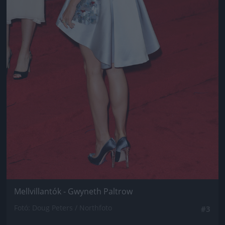
Mellvillantók - Gwyneth Paltrow
Fotó: Doug Peters / Northfoto
#3