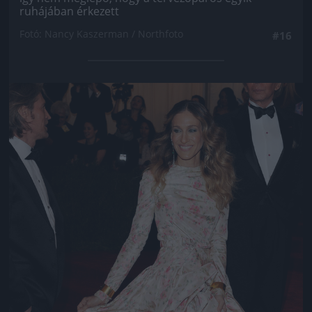
ruhájában érkezett
Fotó: Nancy Kaszerman / Northfoto
#16
Jön még kép!