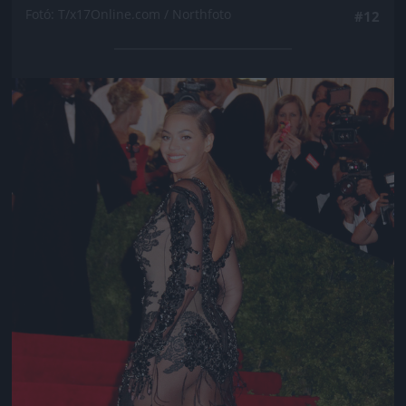
Fotó: T/x17Online.com / Northfoto
#12
Jön még kép!