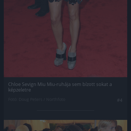
Chloe Sevign Miu Miu-ruhája sem bízott sokat a
képzeletre
Fotó: Doug Peters / Northfoto
#4
Jön még kép!