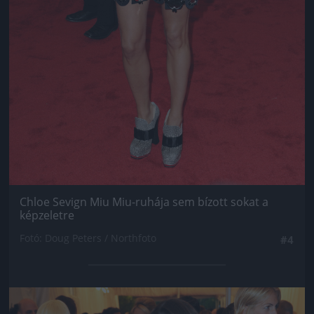
Chloe Sevign Miu Miu-ruhája sem bízott sokat a
képzeletre
Fotó: Doug Peters / Northfoto
#4
Jön még kép!