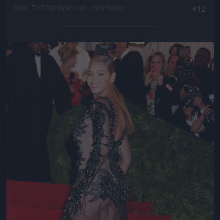
Fotó: T/x17Online.com / Northfoto
#12
Jön még kép!