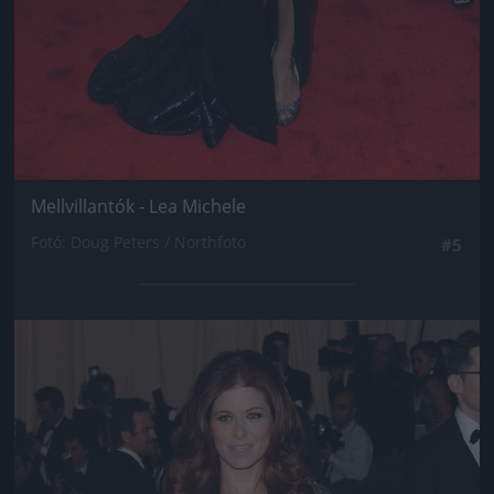
Mellvillantók - Lea Michele
Fotó: Doug Peters / Northfoto
#5
Jön még kép!