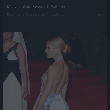
Mellvillantók - Gwyneth Paltrow
Fotó: Nancy Kaszerman / Northfoto
#2
Jön még kép!