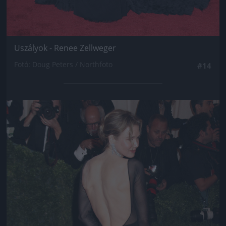
Uszályok - Renee Zellweger
Fotó: Doug Peters / Northfoto
#14
Jön még kép!