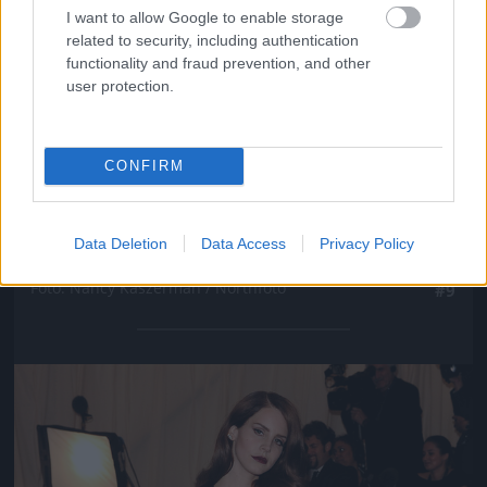
I want to allow Google to enable storage
related to security, including authentication
functionality and fraud prevention, and other
user protection.
CONFIRM
Data Deletion
Data Access
Privacy Policy
Persze sokkal többet mutatott a hátából
Fotó: Nancy Kaszerman / Northfoto
#9
Jön még kép!