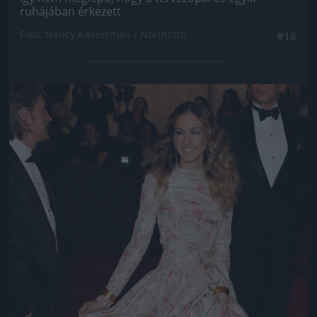
ruhájában érkezett
Fotó: Nancy Kaszerman / Northfoto
#16
Jön még kép!