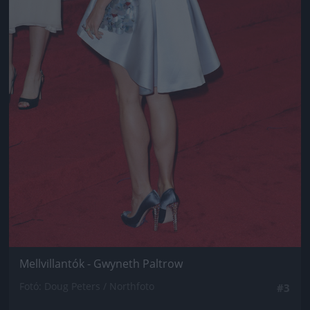
Mellvillantók - Gwyneth Paltrow
Fotó: Doug Peters / Northfoto
#3