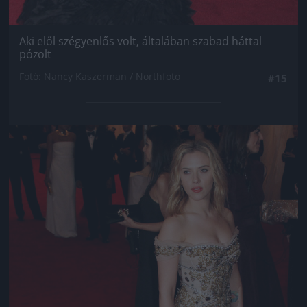
Aki elől szégyenlős volt, általában szabad háttal
pózolt
Fotó: Nancy Kaszerman / Northfoto
#15
Jön még kép!