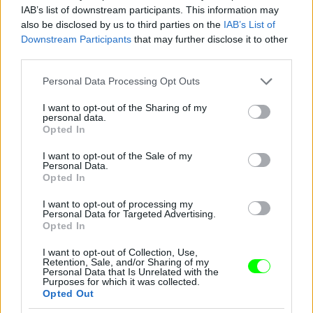
IAB’s list of downstream participants. This information may
also be disclosed by us to third parties on the
IAB’s List of
Downstream Participants
that may further disclose it to other
third parties.
Please note that this website/app uses one or more Google
Personal Data Processing Opt Outs
services and may gather and store information including but
not limited to your visit or usage behaviour. You may click to
I want to opt-out of the Sharing of my
personal data.
grant or deny consent to Google and its third-party tags to
Opted In
use your data for below specified purposes in below Google
consent section.
I want to opt-out of the Sale of my
Personal Data.
Opted In
I want to opt-out of processing my
Personal Data for Targeted Advertising.
Opted In
Zárt nyak - Cameron Diaz
Fotó: Nancy Kaszerman / Northfoto
#8
I want to opt-out of Collection, Use,
Retention, Sale, and/or Sharing of my
Personal Data that Is Unrelated with the
Purposes for which it was collected.
Opted Out