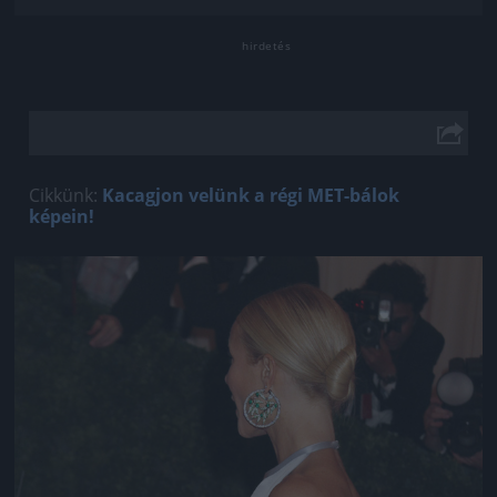
Cikkünk:
Kacagjon velünk a régi MET-bálok
képein!
Jön még kép!