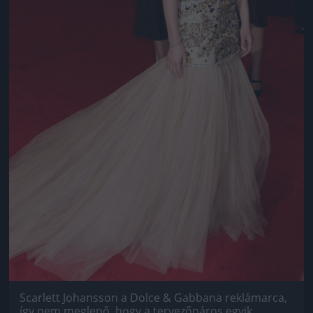
Scarlett Johansson a Dolce & Gabbana reklámarca,
így nem meglepő, hogy a tervezőpáros egyik