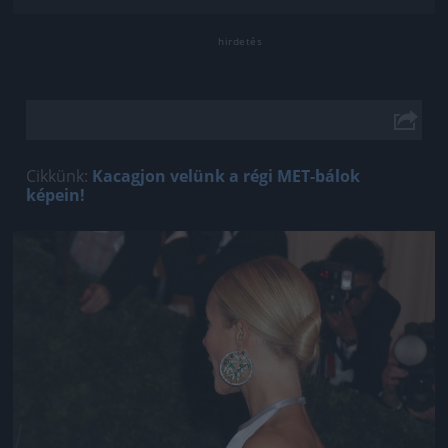
Cikkünk:
Kacagjon velünk a régi MET-bálok
képein!
Jön még kép!