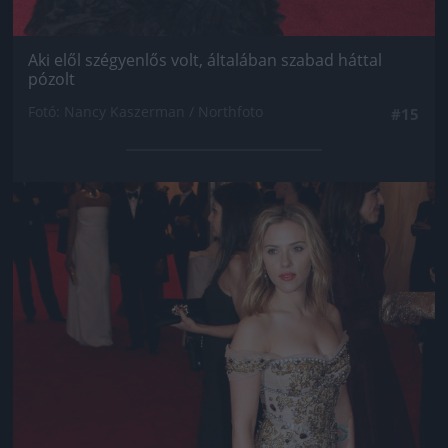
Aki elől szégyenlős volt, általában szabad háttal
pózolt
Fotó: Nancy Kaszerman / Northfoto
#15
Jön még kép!