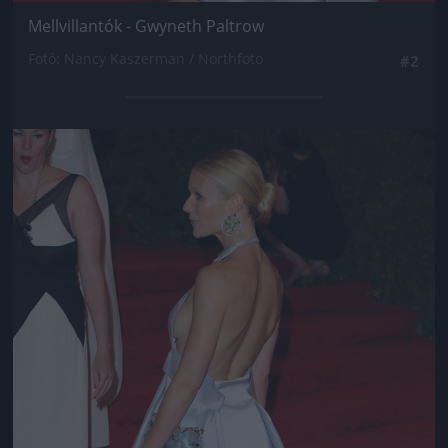
Mellvillantók - Gwyneth Paltrow
Fotó: Nancy Kaszerman / Northfoto
#2
Jön még kép!