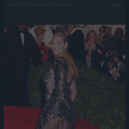
Fotó: T/x17Online.com / Northfoto
#12
Jön még kép!