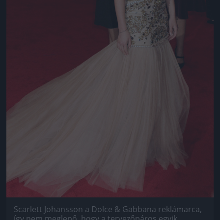
Scarlett Johansson a Dolce & Gabbana reklámarca,
így nem meglepő, hogy a tervezőpáros egyik