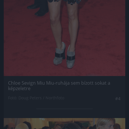
Chloe Sevign Miu Miu-ruhája sem bízott sokat a
képzeletre
Fotó: Doug Peters / Northfoto
#4
Jön még kép!