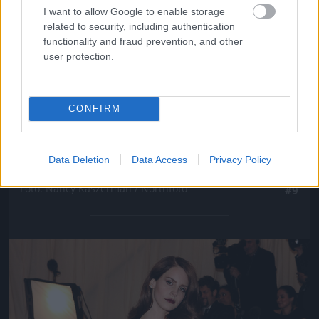
I want to allow Google to enable storage
related to security, including authentication
functionality and fraud prevention, and other
user protection.
CONFIRM
Data Deletion
Data Access
Privacy Policy
Persze sokkal többet mutatott a hátából
Fotó: Nancy Kaszerman / Northfoto
#9
Jön még kép!