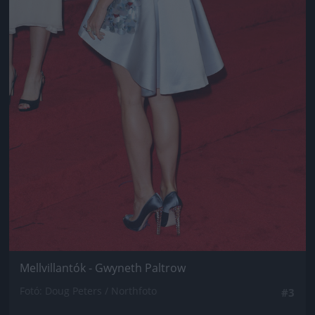
Mellvillantók - Gwyneth Paltrow
Fotó: Doug Peters / Northfoto
#3