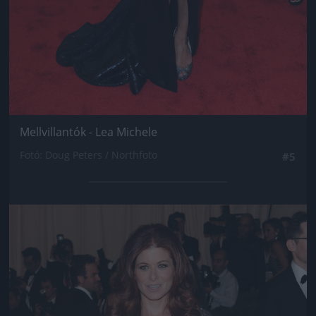
Mellvillantók - Lea Michele
Fotó: Doug Peters / Northfoto
#5
Jön még kép!