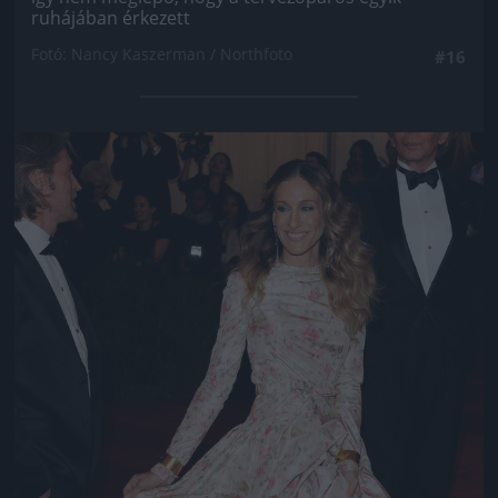
ruhájában érkezett
Fotó: Nancy Kaszerman / Northfoto
#16
Jön még kép!