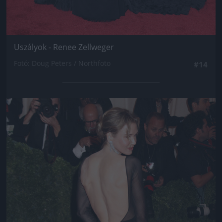
Uszályok - Renee Zellweger
Fotó: Doug Peters / Northfoto
#14
Jön még kép!