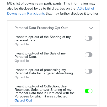
IAB’s list of downstream participants. This information may
also be disclosed by us to third parties on the
IAB’s List of
Downstream Participants
that may further disclose it to other
third parties.
Please note that this website/app uses one or more Google
Personal Data Processing Opt Outs
services and may gather and store information including but
not limited to your visit or usage behaviour. You may click to
I want to opt-out of the Sharing of my
personal data.
grant or deny consent to Google and its third-party tags to
Opted In
use your data for below specified purposes in below Google
consent section.
I want to opt-out of the Sale of my
Personal Data.
Opted In
I want to opt-out of processing my
Personal Data for Targeted Advertising.
Opted In
Zárt nyak - Cameron Diaz
Fotó: Nancy Kaszerman / Northfoto
#8
I want to opt-out of Collection, Use,
Retention, Sale, and/or Sharing of my
Personal Data that Is Unrelated with the
Purposes for which it was collected.
Opted Out