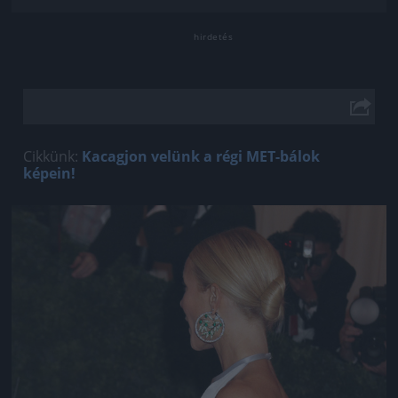
Cikkünk:
Kacagjon velünk a régi MET-bálok
képein!
Jön még kép!