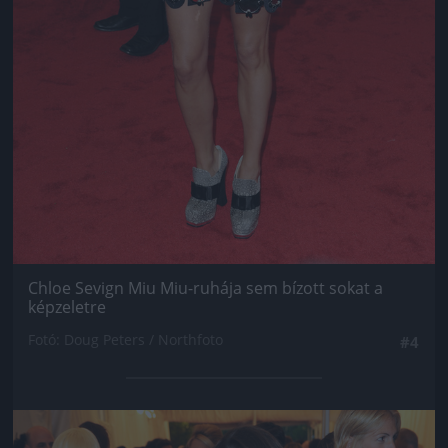
Chloe Sevign Miu Miu-ruhája sem bízott sokat a
képzeletre
Fotó: Doug Peters / Northfoto
#4
Jön még kép!