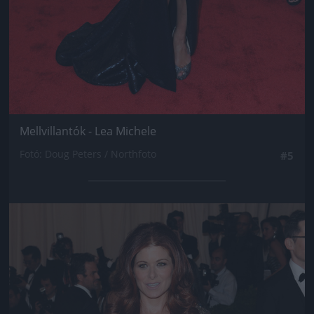
Mellvillantók - Lea Michele
Fotó: Doug Peters / Northfoto
#5
Jön még kép!