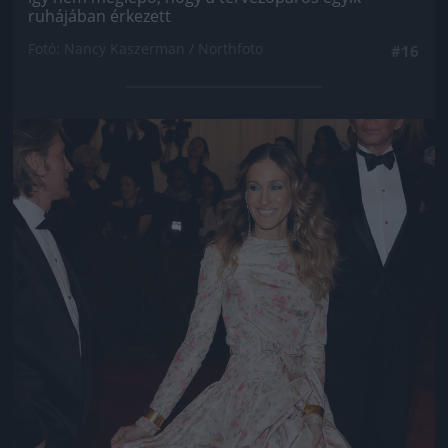
ruhájában érkezett
Fotó: Nancy Kaszerman / Northfoto
#16
Jön még kép!