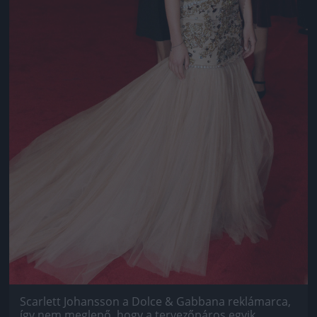
Scarlett Johansson a Dolce & Gabbana reklámarca,
így nem meglepő, hogy a tervezőpáros egyik