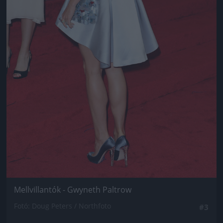
Mellvillantók - Gwyneth Paltrow
Fotó: Doug Peters / Northfoto
#3