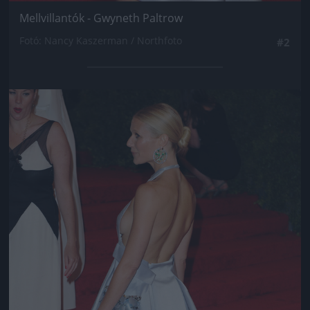
Mellvillantók - Gwyneth Paltrow
Fotó: Nancy Kaszerman / Northfoto
#2
Jön még kép!