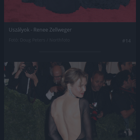
Uszályok - Renee Zellweger
Fotó: Doug Peters / Northfoto
#14
Jön még kép!