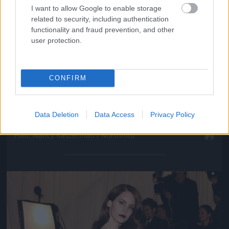
I want to allow Google to enable storage
related to security, including authentication
functionality and fraud prevention, and other
user protection.
CONFIRM
Data Deletion
Data Access
Privacy Policy
Persze sokkal többet mutatott a hátából
Fotó: Nancy Kaszerman / Northfoto
#9
Jön még kép!