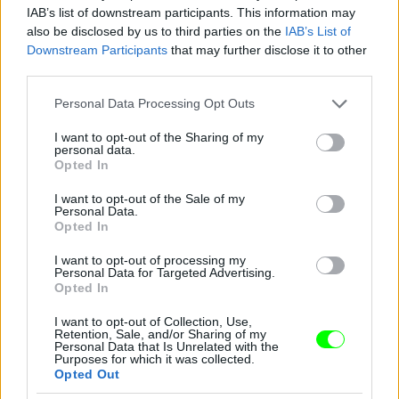
IAB’s list of downstream participants. This information may
also be disclosed by us to third parties on the
IAB’s List of
Downstream Participants
that may further disclose it to other
third parties.
Please note that this website/app uses one or more Google
Personal Data Processing Opt Outs
services and may gather and store information including but
not limited to your visit or usage behaviour. You may click to
I want to opt-out of the Sharing of my
personal data.
grant or deny consent to Google and its third-party tags to
Opted In
use your data for below specified purposes in below Google
consent section.
I want to opt-out of the Sale of my
Personal Data.
Opted In
I want to opt-out of processing my
Personal Data for Targeted Advertising.
Opted In
Zárt nyak - Cameron Diaz
Fotó: Nancy Kaszerman / Northfoto
#8
I want to opt-out of Collection, Use,
Retention, Sale, and/or Sharing of my
Personal Data that Is Unrelated with the
Purposes for which it was collected.
Opted Out