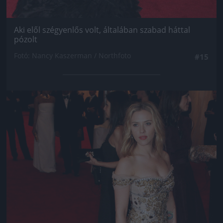
Aki elől szégyenlős volt, általában szabad háttal
pózolt
Fotó: Nancy Kaszerman / Northfoto
#15
Jön még kép!