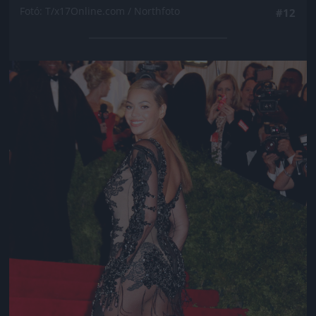
Fotó: T/x17Online.com / Northfoto
#12
Jön még kép!