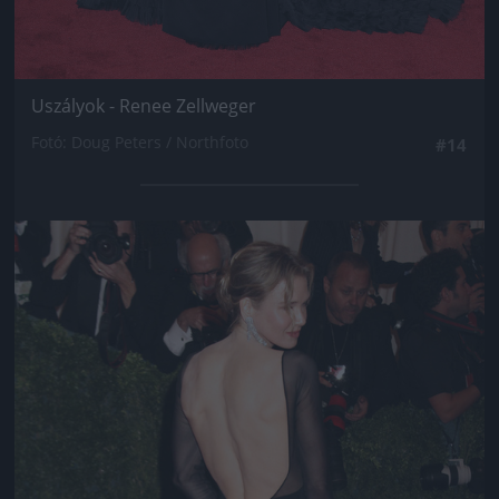
Uszályok - Renee Zellweger
Fotó: Doug Peters / Northfoto
#14
Jön még kép!