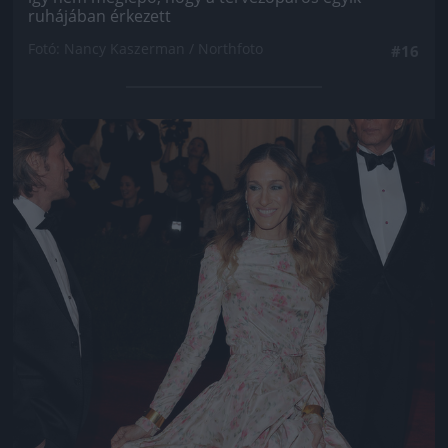
ruhájában érkezett
Fotó: Nancy Kaszerman / Northfoto
#16
Jön még kép!