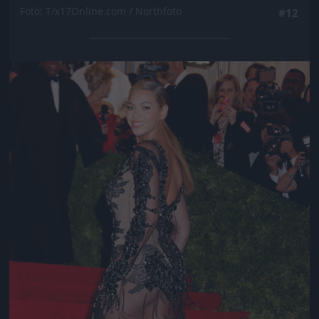
Fotó: T/x17Online.com / Northfoto
#12
Jön még kép!