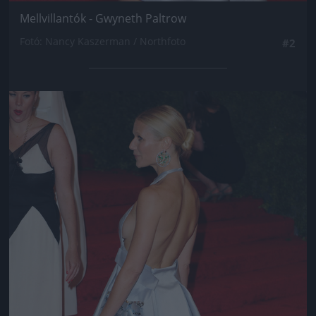
Mellvillantók - Gwyneth Paltrow
Fotó: Nancy Kaszerman / Northfoto
#2
Jön még kép!