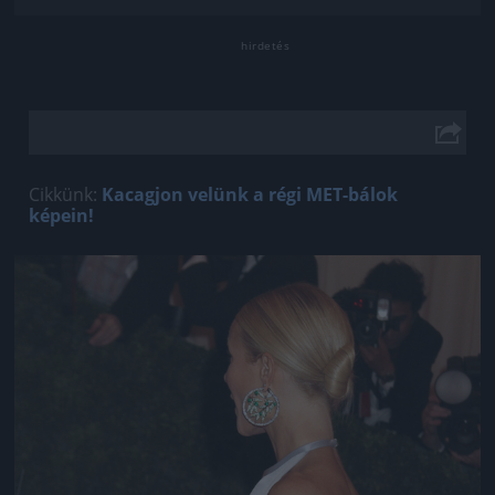
Cikkünk:
Kacagjon velünk a régi MET-bálok
képein!
Jön még kép!