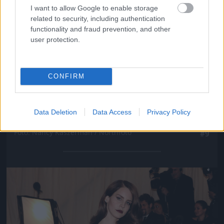
I want to allow Google to enable storage
related to security, including authentication
functionality and fraud prevention, and other
user protection.
CONFIRM
Data Deletion
Data Access
Privacy Policy
Persze sokkal többet mutatott a hátából
Fotó: Nancy Kaszerman / Northfoto
#9
Jön még kép!