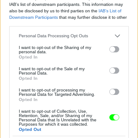
IAB’s list of downstream participants. This information may
also be disclosed by us to third parties on the
IAB’s List of
Downstream Participants
that may further disclose it to other
third parties.
Please note that this website/app uses one or more Google
Personal Data Processing Opt Outs
services and may gather and store information including but
not limited to your visit or usage behaviour. You may click to
I want to opt-out of the Sharing of my
personal data.
grant or deny consent to Google and its third-party tags to
Opted In
use your data for below specified purposes in below Google
consent section.
I want to opt-out of the Sale of my
Personal Data.
Opted In
I want to opt-out of processing my
Personal Data for Targeted Advertising.
Opted In
Zárt nyak - Cameron Diaz
Fotó: Nancy Kaszerman / Northfoto
#8
I want to opt-out of Collection, Use,
Retention, Sale, and/or Sharing of my
Personal Data that Is Unrelated with the
Purposes for which it was collected.
Opted Out