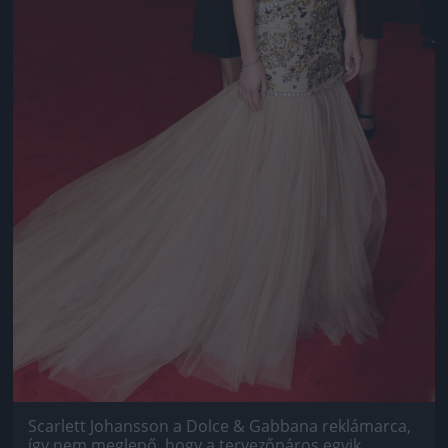
Scarlett Johansson a Dolce & Gabbana reklámarca,
így nem meglepő, hogy a tervezőpáros egyik