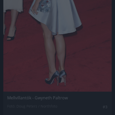
Mellvillantók - Gwyneth Paltrow
Fotó: Doug Peters / Northfoto
#3