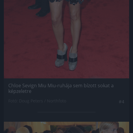
Chloe Sevign Miu Miu-ruhája sem bízott sokat a
képzeletre
Fotó: Doug Peters / Northfoto
#4
Jön még kép!