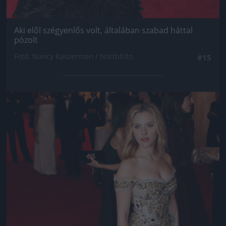
Aki elől szégyenlős volt, általában szabad háttal
pózolt
Fotó: Nancy Kaszerman / Northfoto
#15
Jön még kép!