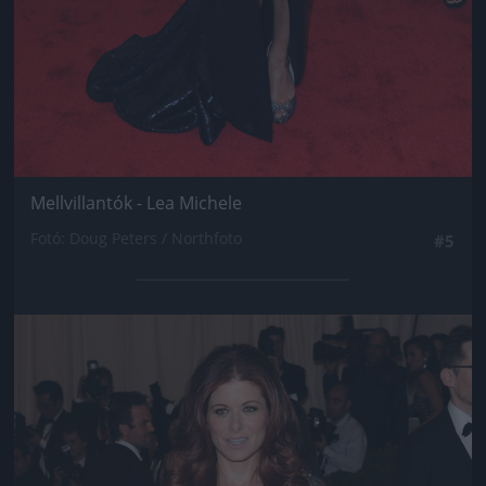
Mellvillantók - Lea Michele
Fotó: Doug Peters / Northfoto
#5
Jön még kép!