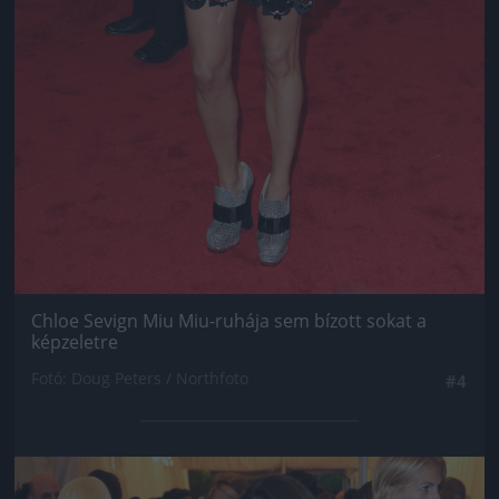
Chloe Sevign Miu Miu-ruhája sem bízott sokat a
képzeletre
Fotó: Doug Peters / Northfoto
#4
Jön még kép!