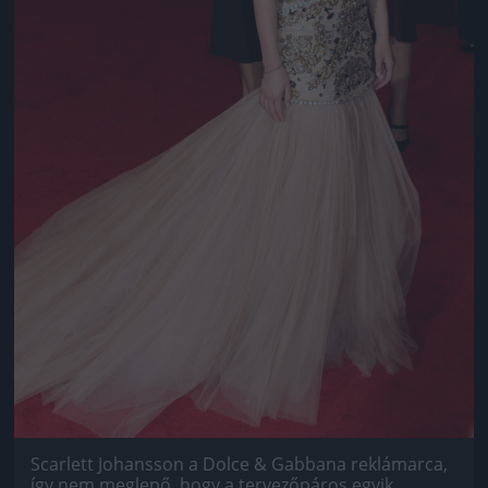
Scarlett Johansson a Dolce & Gabbana reklámarca,
így nem meglepő, hogy a tervezőpáros egyik