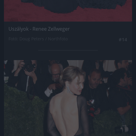
Uszályok - Renee Zellweger
Fotó: Doug Peters / Northfoto
#14
Jön még kép!