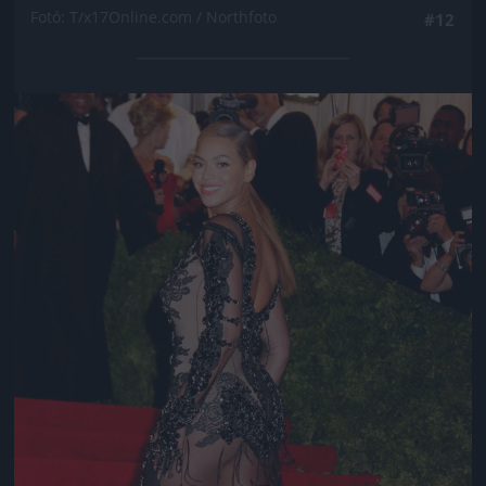
Fotó: T/x17Online.com / Northfoto
#12
Jön még kép!