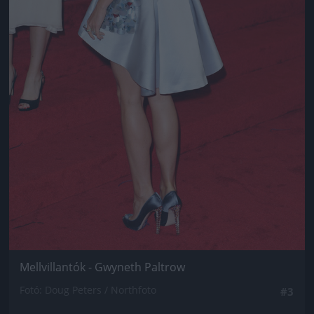
Mellvillantók - Gwyneth Paltrow
Fotó: Doug Peters / Northfoto
#3