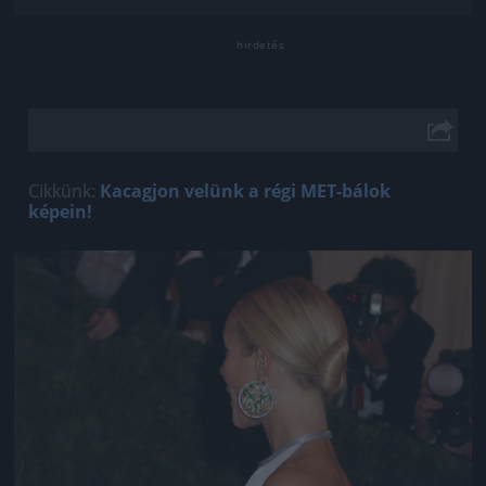
Cikkünk:
Kacagjon velünk a régi MET-bálok
képein!
Jön még kép!