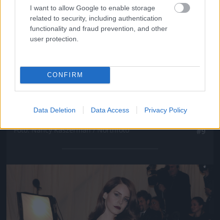
I want to allow Google to enable storage
related to security, including authentication
functionality and fraud prevention, and other
user protection.
CONFIRM
Data Deletion
Data Access
Privacy Policy
Persze sokkal többet mutatott a hátából
Fotó: Nancy Kaszerman / Northfoto
#9
Jön még kép!