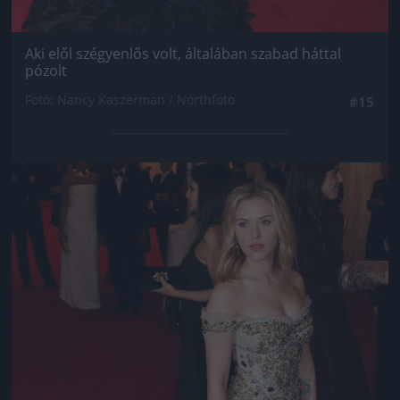
Aki elől szégyenlős volt, általában szabad háttal
pózolt
Fotó: Nancy Kaszerman / Northfoto
#15
Jön még kép!