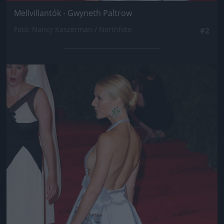
Mellvillantók - Gwyneth Paltrow
Fotó: Nancy Kaszerman / Northfoto
#2
Jön még kép!