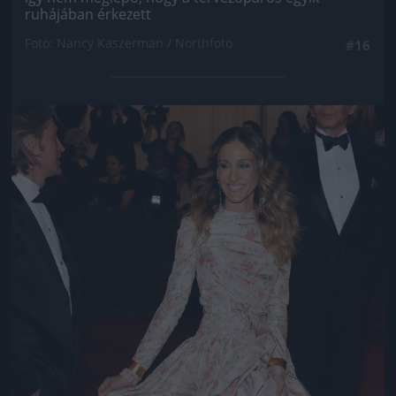
ruhájában érkezett
Fotó: Nancy Kaszerman / Northfoto
#16
Jön még kép!