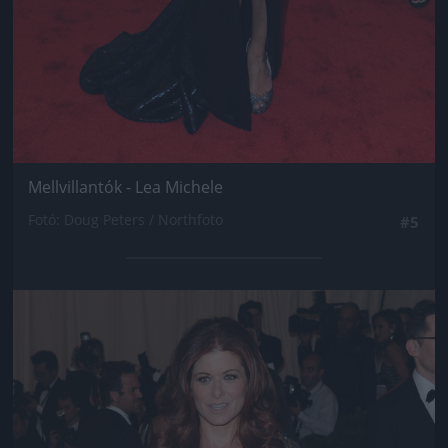
Mellvillantók - Lea Michele
Fotó: Doug Peters / Northfoto
#5
Jön még kép!