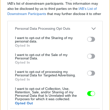
IAB’s list of downstream participants. This information may
also be disclosed by us to third parties on the
IAB’s List of
Downstream Participants
that may further disclose it to other
third parties.
Please note that this website/app uses one or more Google
Personal Data Processing Opt Outs
services and may gather and store information including but
not limited to your visit or usage behaviour. You may click to
I want to opt-out of the Sharing of my
personal data.
grant or deny consent to Google and its third-party tags to
Opted In
use your data for below specified purposes in below Google
consent section.
I want to opt-out of the Sale of my
Personal Data.
Opted In
I want to opt-out of processing my
Personal Data for Targeted Advertising.
Opted In
Zárt nyak - Cameron Diaz
Fotó: Nancy Kaszerman / Northfoto
#8
I want to opt-out of Collection, Use,
Retention, Sale, and/or Sharing of my
Personal Data that Is Unrelated with the
Purposes for which it was collected.
Opted Out