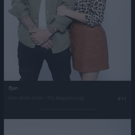
Ifjan
Fotó: Bielik István / RTL Magyarország
#11
Jön még kép!