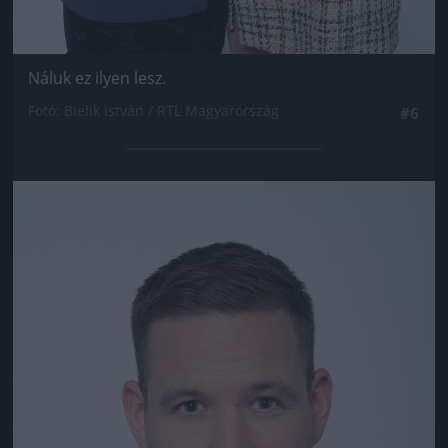
Náluk ez ilyen lesz.
Fotó: Bielik István / RTL Magyarország
#6
Jön még kép!