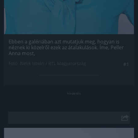
Ebben a galériában azt mutatjuk meg, hogyan is
néznek ki közelről ezek az átalakulások. Íme, Peller
Anna most,
Fotó: Bielik István / RTL Magyarország
#1
Jön még kép!