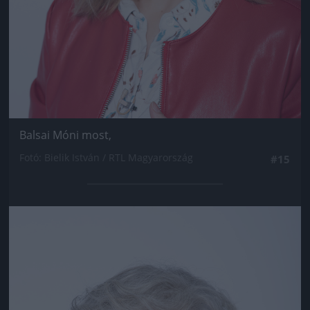
Balsai Móni most,
Fotó: Bielik István / RTL Magyarország
#15
Jön még kép!