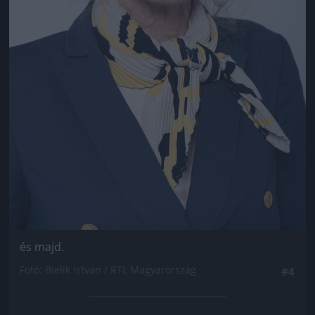
és majd.
Fotó: Bielik István / RTL Magyarország
#4