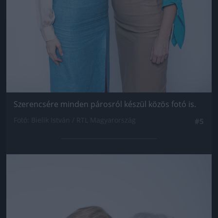
Szerencsére minden párosról készül közös fotó is.
Fotó: Bielik István / RTL Magyarország
#5
Jön még kép!