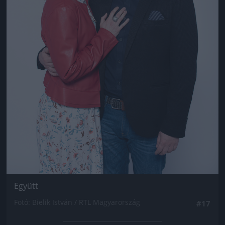
Együtt
Fotó: Bielik István / RTL Magyarország
#17