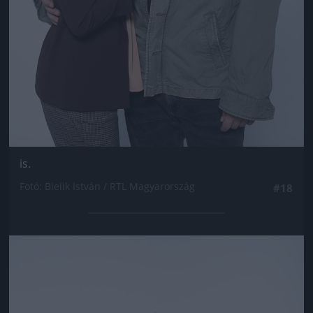
is.
Fotó: Bielik István / RTL Magyarország
#18
Jön még kép!