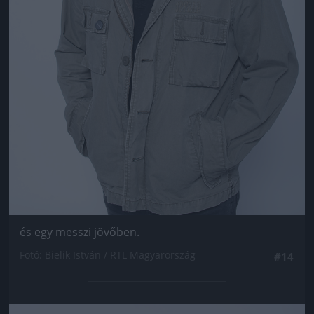
és egy messzi jövőben.
Fotó: Bielik István / RTL Magyarország
#14