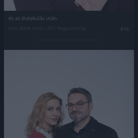
és az átalakulás után.
Fotó: Bielik István / RTL Magyarország
#16
Jön még kép!