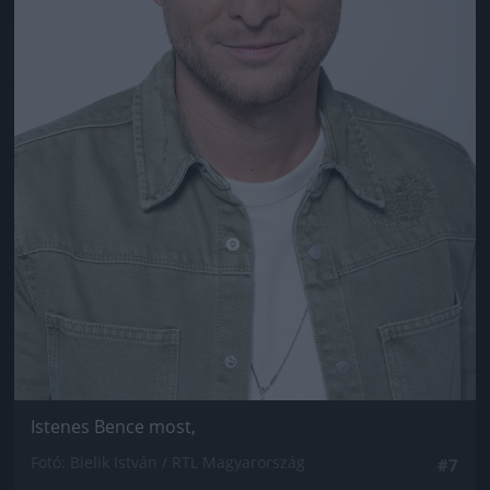
Istenes Bence most,
Fotó: Bielik István / RTL Magyarország
#7