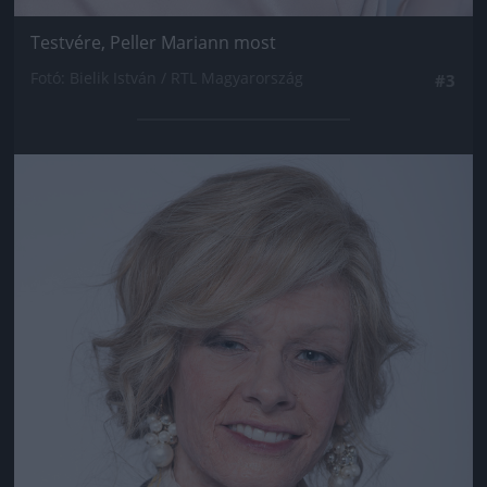
Testvére, Peller Mariann most
Fotó: Bielik István / RTL Magyarország
#3
Jön még kép!