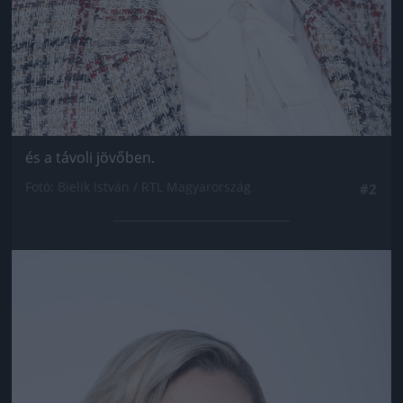
és a távoli jövőben.
Fotó: Bielik István / RTL Magyarország
#2
Jön még kép!