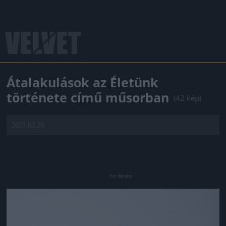
Átalakulások az Életünk
története című műsorban
(42 kép)
2021.03.26.
Jön még kép!