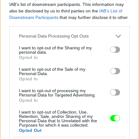
IAB’s list of downstream participants. This information may
also be disclosed by us to third parties on the
IAB’s List of
Downstream Participants
that may further disclose it to other
third parties.
Please note that this website/app uses one or more Google
Personal Data Processing Opt Outs
services and may gather and store information including but
not limited to your visit or usage behaviour. You may click to
I want to opt-out of the Sharing of my
personal data.
grant or deny consent to Google and its third-party tags to
Opted In
use your data for below specified purposes in below Google
consent section.
I want to opt-out of the Sale of my
Personal Data.
Opted In
I want to opt-out of processing my
Personal Data for Targeted Advertising.
Opted In
I want to opt-out of Collection, Use,
Retention, Sale, and/or Sharing of my
Personal Data that Is Unrelated with the
Purposes for which it was collected.
Opted Out