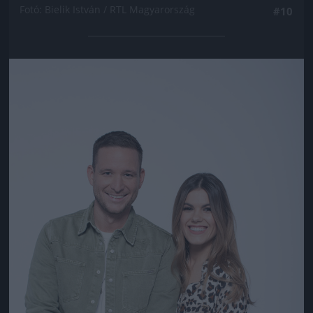
Fotó: Bielik István / RTL Magyarország
#10
Jön még kép!