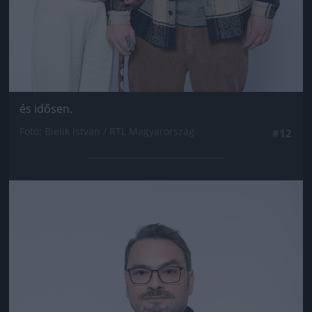
és idősen.
Fotó: Bielik István / RTL Magyarország
#12
Jön még kép!