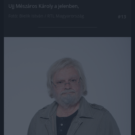
Ujj Mészáros Károly a jelenben,
Fotó: Bielik István / RTL Magyarország
#13
Jön még kép!