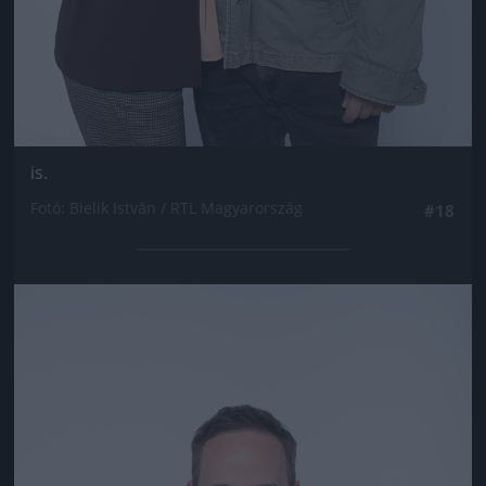
is.
Fotó: Bielik István / RTL Magyarország
#18
Jön még kép!