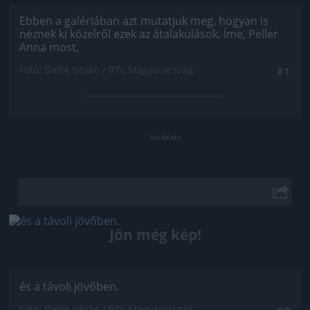
Ebben a galériában azt mutatjuk meg, hogyan is
néznek ki közelről ezek az átalakulások. Íme, Peller
Anna most,
Fotó: Bielik István / RTL Magyarország
#1
Jön még kép!
és a távoli jövőben.
Fotó: Bielik István / RTL Magyarország