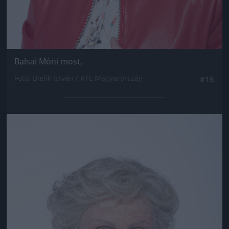
Balsai Móni most,
Fotó: Bielik István / RTL Magyarország
#15
Jön még kép!