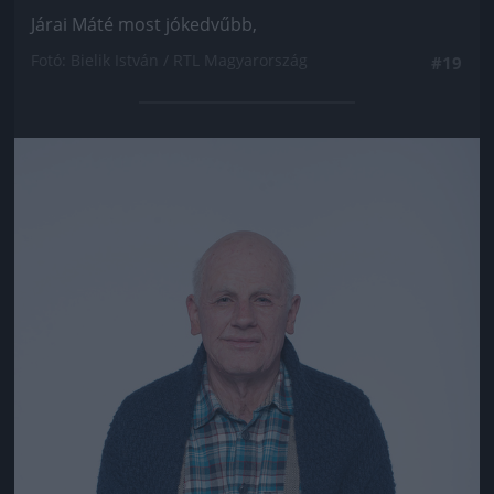
Járai Máté most jókedvűbb,
Fotó: Bielik István / RTL Magyarország
#19
Jön még kép!