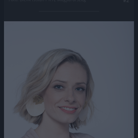
#2
Jön még kép!