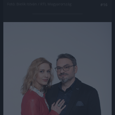
Fotó: Bielik István / RTL Magyarország
#16
Jön még kép!