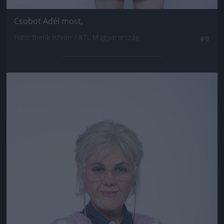
Csobot Adél most,
Fotó: Bielik István / RTL Magyarország
#9
Jön még kép!