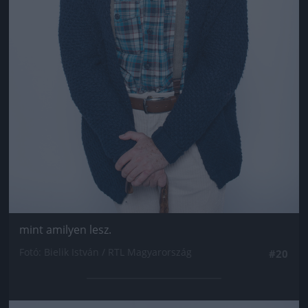
mint amilyen lesz.
Fotó: Bielik István / RTL Magyarország
#20