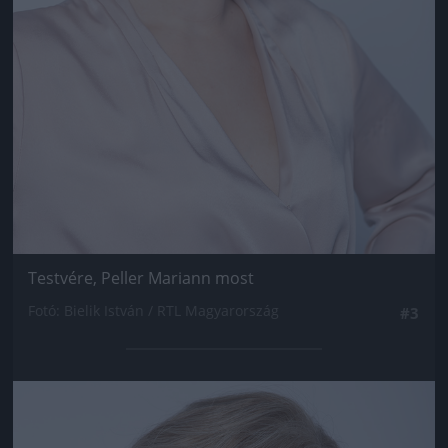
Testvére, Peller Mariann most
Fotó: Bielik István / RTL Magyarország
#3
Jön még kép!