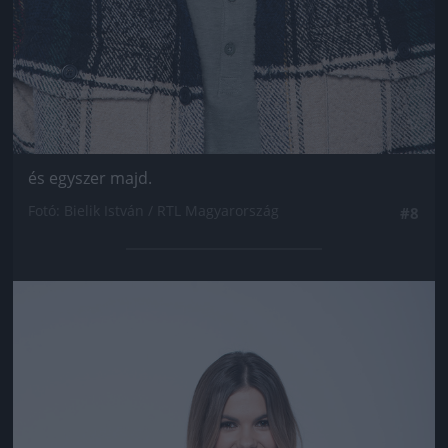
és egyszer majd.
Fotó: Bielik István / RTL Magyarország
#8
Jön még kép!