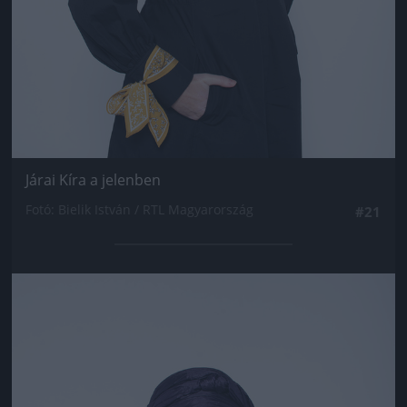
Járai Kíra a jelenben
Fotó: Bielik István / RTL Magyarország
#21
Jön még kép!