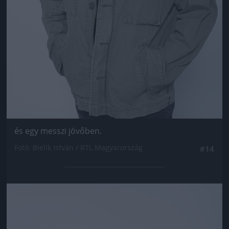
és egy messzi jövőben.
Fotó: Bielik István / RTL Magyarország
#14
Jön még kép!