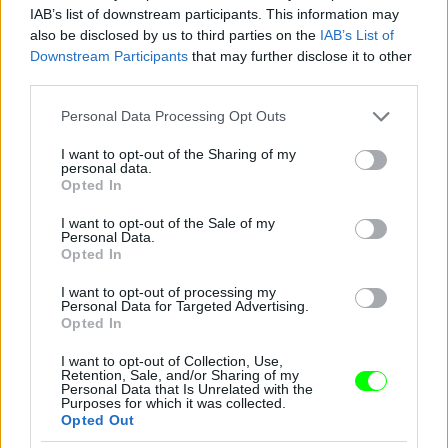
IAB’s list of downstream participants. This information may
also be disclosed by us to third parties on the
IAB’s List of
Downstream Participants
that may further disclose it to other
third parties.
és idősen.
Please note that this website/app uses one or more Google
Fotó: Bielik István / RTL Magyarország
#12
Personal Data Processing Opt Outs
services and may gather and store information including but
not limited to your visit or usage behaviour. You may click to
I want to opt-out of the Sharing of my
personal data.
grant or deny consent to Google and its third-party tags to
Opted In
use your data for below specified purposes in below Google
Jön még kép!
consent section.
I want to opt-out of the Sale of my
Personal Data.
Opted In
I want to opt-out of processing my
Personal Data for Targeted Advertising.
Opted In
I want to opt-out of Collection, Use,
Retention, Sale, and/or Sharing of my
Personal Data that Is Unrelated with the
Purposes for which it was collected.
Opted Out