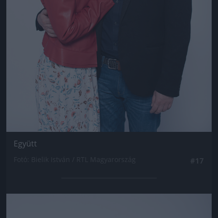
Együtt
Fotó: Bielik István / RTL Magyarország
#17
Jön még kép!