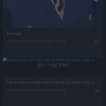
és majd.
Fotó: Bielik István / RTL Magyarország
#4
Jön még kép!
Szerencsére minden párosról készül közös fotó is.
Fotó: Bielik István / RTL Magyarország
#5