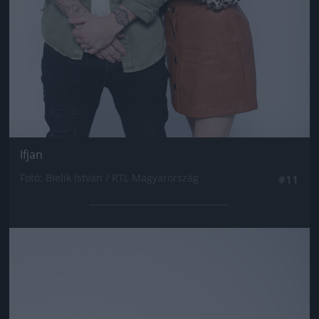
Ifjan
Fotó: Bielik István / RTL Magyarország
#11
Jön még kép!