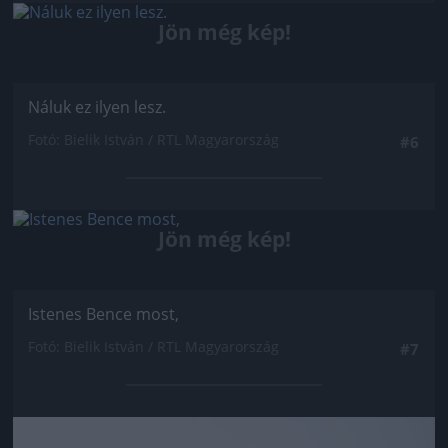
Jön még kép!
Náluk ez ilyen lesz.
Fotó: Bielik István / RTL Magyarország
#6
Jön még kép!
Istenes Bence most,
Fotó: Bielik István / RTL Magyarország
#7
Jön még kép!