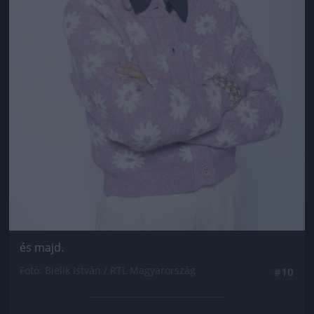
és majd.
Fotó: Bielik István / RTL Magyarország
#10