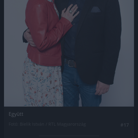
Együtt
Fotó: Bielik István / RTL Magyarország
#17