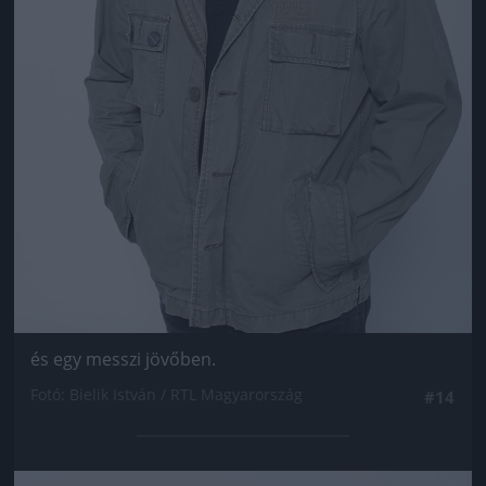
és egy messzi jövőben.
Fotó: Bielik István / RTL Magyarország
#14