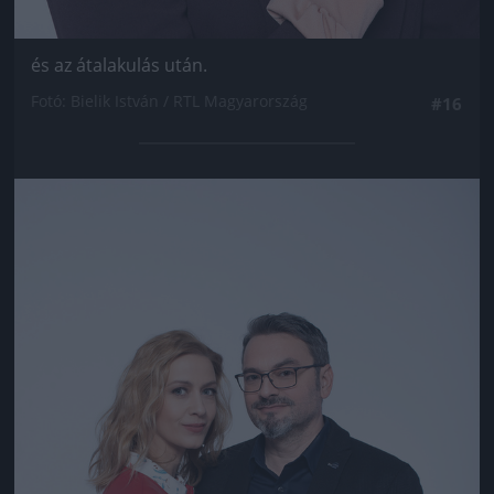
és az átalakulás után.
Fotó: Bielik István / RTL Magyarország
#16
Jön még kép!