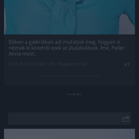
Ebben a galériában azt mutatjuk meg, hogyan is
néznek ki közelről ezek az átalakulások. Íme, Peller
Anna most,
Fotó: Bielik István / RTL Magyarország
#1
Jön még kép!