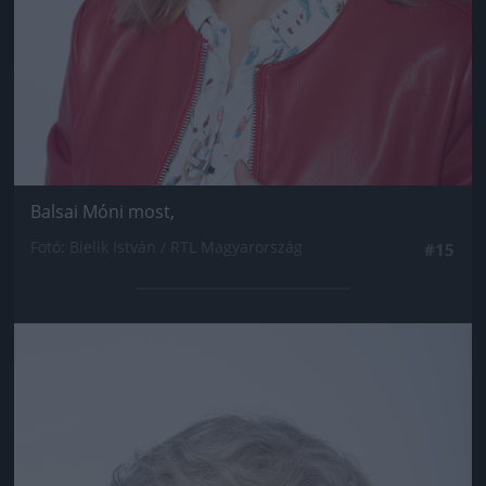
Balsai Móni most,
Fotó: Bielik István / RTL Magyarország
#15
Jön még kép!