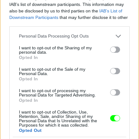
IAB’s list of downstream participants. This information may
also be disclosed by us to third parties on the
IAB’s List of
Downstream Participants
that may further disclose it to other
third parties.
Please note that this website/app uses one or more Google
Personal Data Processing Opt Outs
services and may gather and store information including but
not limited to your visit or usage behaviour. You may click to
I want to opt-out of the Sharing of my
personal data.
grant or deny consent to Google and its third-party tags to
Opted In
use your data for below specified purposes in below Google
consent section.
I want to opt-out of the Sale of my
Personal Data.
Opted In
I want to opt-out of processing my
Personal Data for Targeted Advertising.
Opted In
I want to opt-out of Collection, Use,
Retention, Sale, and/or Sharing of my
Personal Data that Is Unrelated with the
Purposes for which it was collected.
Opted Out