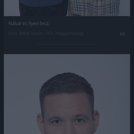
Náluk ez ilyen lesz.
Fotó: Bielik István / RTL Magyarország
#6
Jön még kép!