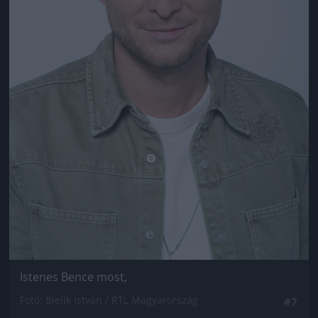
Istenes Bence most,
Fotó: Bielik István / RTL Magyarország
#7