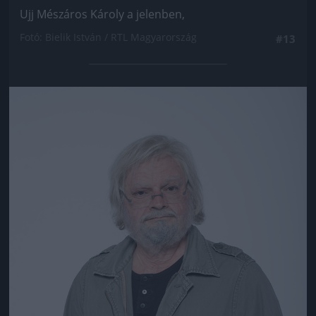
Ujj Mészáros Károly a jelenben,
Fotó: Bielik István / RTL Magyarország
#13
Jön még kép!