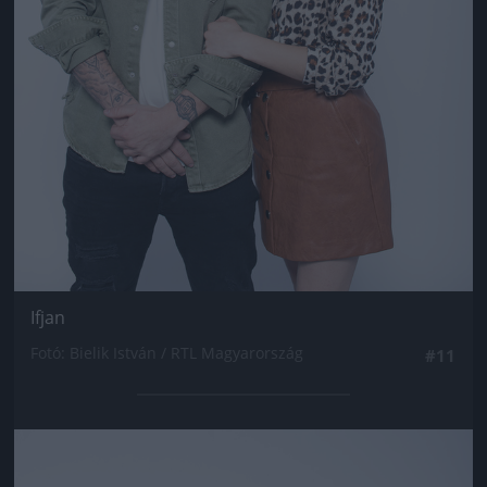
Ifjan
Fotó: Bielik István / RTL Magyarország
#11
Jön még kép!