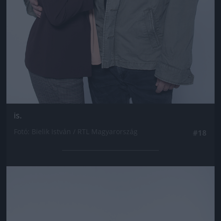
is.
Fotó: Bielik István / RTL Magyarország
#18
Jön még kép!