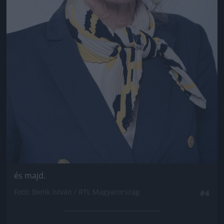
és majd.
Fotó: Bielik István / RTL Magyarország
#4