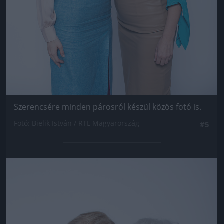
Szerencsére minden párosról készül közös fotó is.
Fotó: Bielik István / RTL Magyarország
#5
Jön még kép!