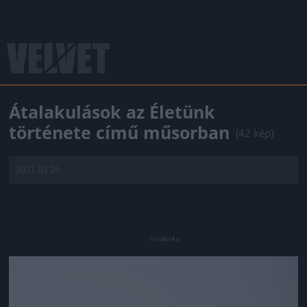
Átalakulások az Életünk
története című műsorban
(42 kép)
2021.03.26.
Jön még kép!