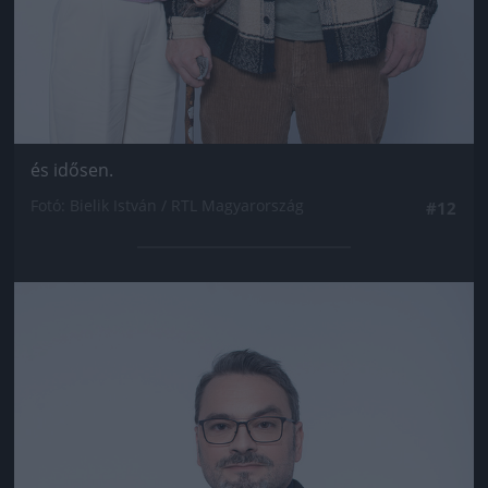
és idősen.
Fotó: Bielik István / RTL Magyarország
#12
Jön még kép!