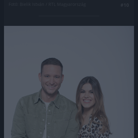
Fotó: Bielik István / RTL Magyarország
#10
Jön még kép!