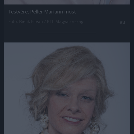
Testvére, Peller Mariann most
Fotó: Bielik István / RTL Magyarország
#3
Jön még kép!