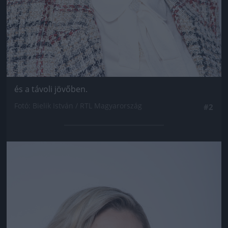
és a távoli jövőben.
Fotó: Bielik István / RTL Magyarország
#2
Jön még kép!