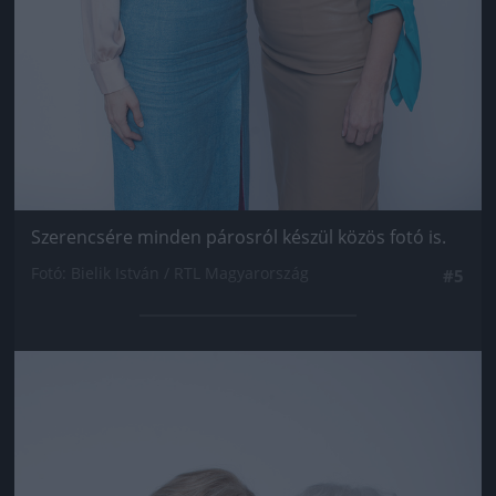
Szerencsére minden párosról készül közös fotó is.
Fotó: Bielik István / RTL Magyarország
#5
Jön még kép!