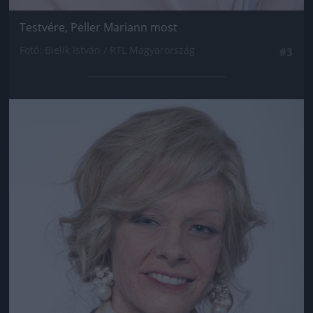
Testvére, Peller Mariann most
Fotó: Bielik István / RTL Magyarország
#3
Jön még kép!