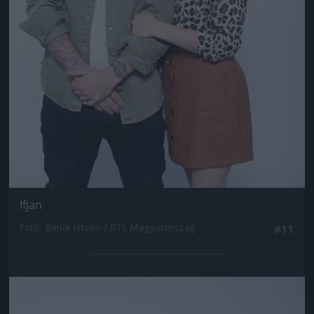
Ifjan
Fotó: Bielik István / RTL Magyarország
#11
Jön még kép!