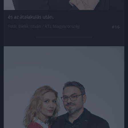
és az átalakulás után.
Fotó: Bielik István / RTL Magyarország
#16
Jön még kép!