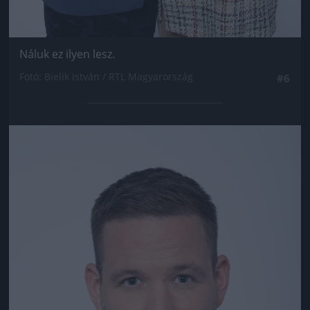
Náluk ez ilyen lesz.
Fotó: Bielik István / RTL Magyarország
#6
Jön még kép!