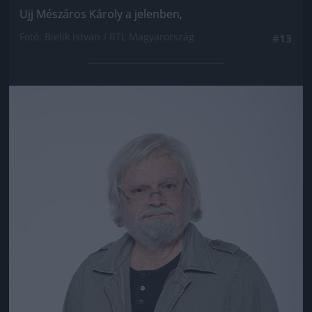
Ujj Mészáros Károly a jelenben,
Fotó: Bielik István / RTL Magyarország
#13
Jön még kép!