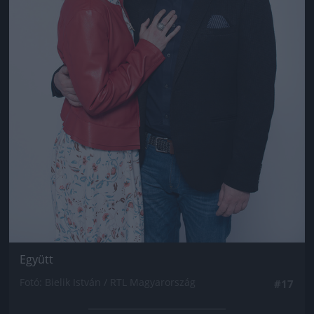
Együtt
Fotó: Bielik István / RTL Magyarország
#17