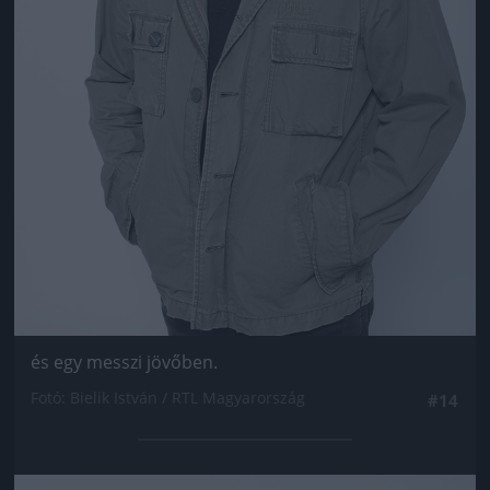
és egy messzi jövőben.
Fotó: Bielik István / RTL Magyarország
#14