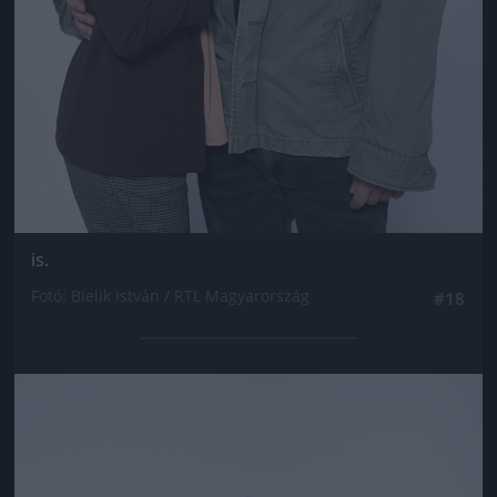
is.
Fotó: Bielik István / RTL Magyarország
#18
Jön még kép!