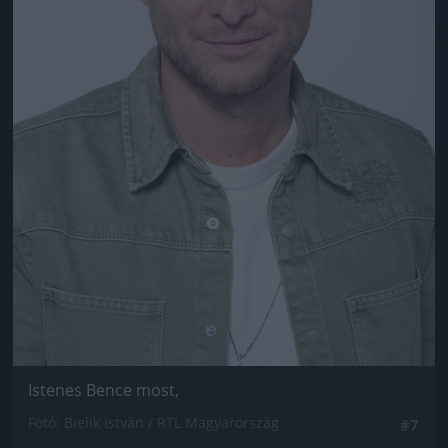
Istenes Bence most,
Fotó: Bielik István / RTL Magyarország
#7