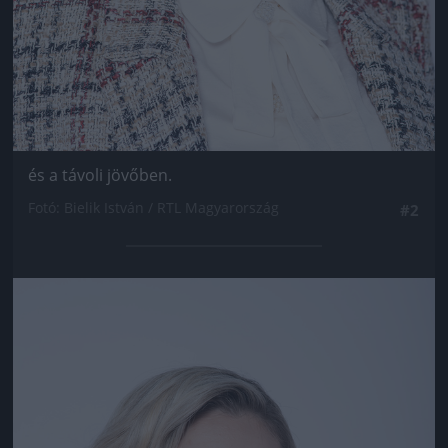
és a távoli jövőben.
Fotó: Bielik István / RTL Magyarország
#2
Jön még kép!