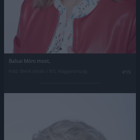
Balsai Móni most,
Fotó: Bielik István / RTL Magyarország
#15
Jön még kép!