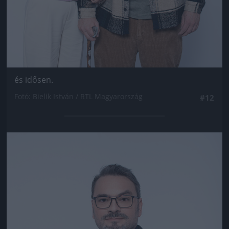
és idősen.
Fotó: Bielik István / RTL Magyarország
#12
Jön még kép!