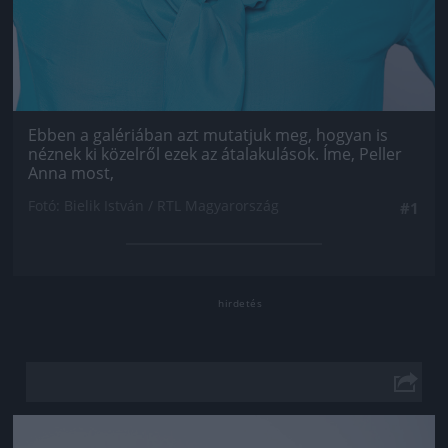
Ebben a galériában azt mutatjuk meg, hogyan is
néznek ki közelről ezek az átalakulások. Íme, Peller
Anna most,
Fotó: Bielik István / RTL Magyarország
#1
Jön még kép!