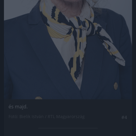
és majd.
Fotó: Bielik István / RTL Magyarország
#4