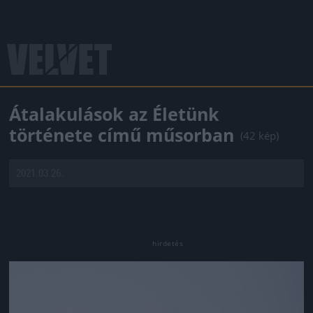
Átalakulások az Életünk
története című műsorban
(42 kép)
2021.03.26.
Jön még kép!