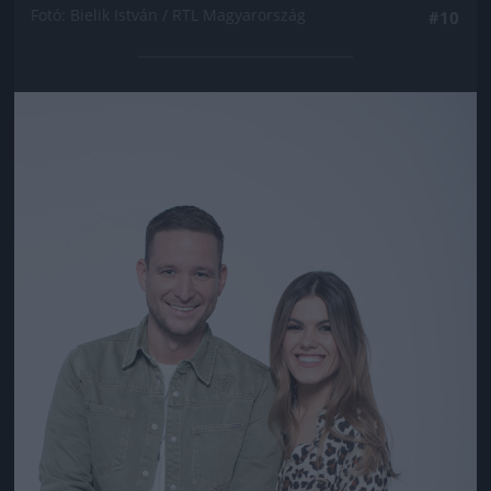
Fotó: Bielik István / RTL Magyarország
#10
Jön még kép!