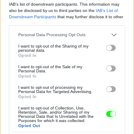
IAB’s list of downstream participants. This information may
also be disclosed by us to third parties on the
IAB’s List of
Downstream Participants
that may further disclose it to other
third parties.
Please note that this website/app uses one or more Google
Personal Data Processing Opt Outs
services and may gather and store information including but
not limited to your visit or usage behaviour. You may click to
I want to opt-out of the Sharing of my
personal data.
grant or deny consent to Google and its third-party tags to
Opted In
use your data for below specified purposes in below Google
consent section.
I want to opt-out of the Sale of my
Personal Data.
Opted In
I want to opt-out of processing my
Personal Data for Targeted Advertising.
Opted In
I want to opt-out of Collection, Use,
Retention, Sale, and/or Sharing of my
Personal Data that Is Unrelated with the
Purposes for which it was collected.
Opted Out