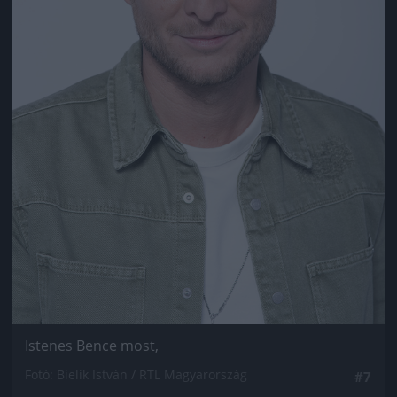
Istenes Bence most,
Fotó: Bielik István / RTL Magyarország
#7