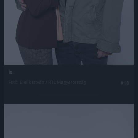
is.
Fotó: Bielik István / RTL Magyarország
#18
Jön még kép!