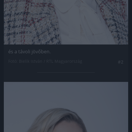
és a távoli jövőben.
Fotó: Bielik István / RTL Magyarország
#2
Jön még kép!