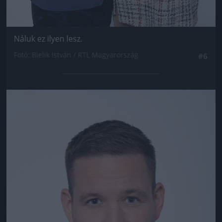
Náluk ez ilyen lesz.
Fotó: Bielik István / RTL Magyarország
#6
Jön még kép!