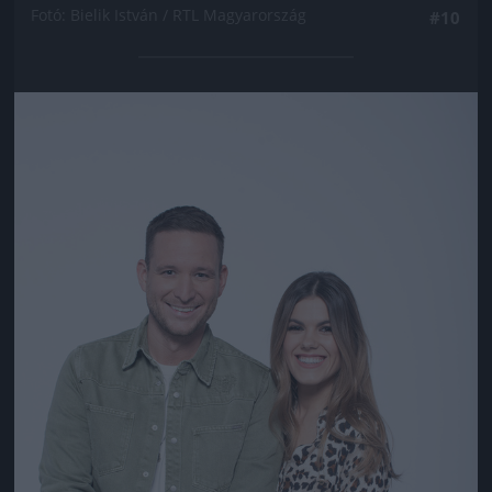
Fotó: Bielik István / RTL Magyarország
#10
Jön még kép!