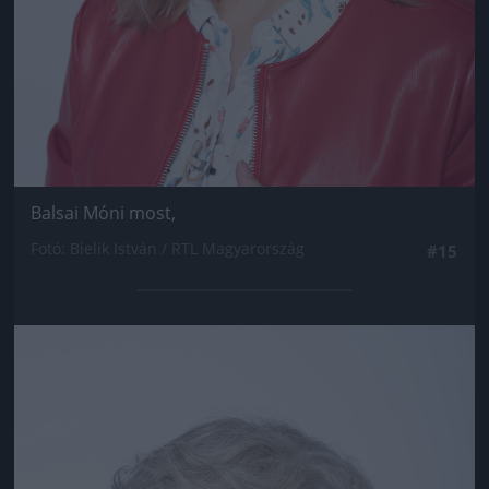
Balsai Móni most,
Fotó: Bielik István / RTL Magyarország
#15
Jön még kép!