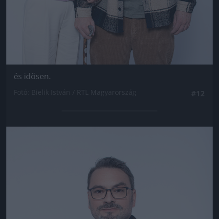
és idősen.
Fotó: Bielik István / RTL Magyarország
#12
Jön még kép!