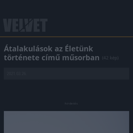
Átalakulások az Életünk
története című műsorban
(42 kép)
2021.03.26.
Jön még kép!