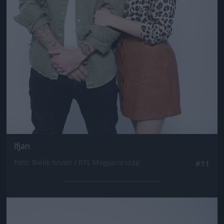
Ifjan
Fotó: Bielik István / RTL Magyarország
#11
Jön még kép!