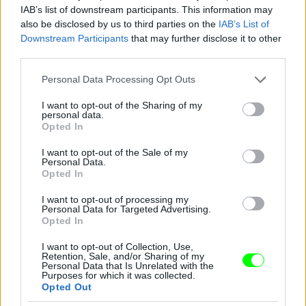
IAB’s list of downstream participants. This information may
also be disclosed by us to third parties on the
IAB’s List of
Downstream Participants
that may further disclose it to other
third parties.
Please note that this website/app uses one or more Google
Personal Data Processing Opt Outs
services and may gather and store information including but
not limited to your visit or usage behaviour. You may click to
I want to opt-out of the Sharing of my
personal data.
grant or deny consent to Google and its third-party tags to
Opted In
use your data for below specified purposes in below Google
consent section.
I want to opt-out of the Sale of my
Personal Data.
Opted In
I want to opt-out of processing my
Personal Data for Targeted Advertising.
Opted In
I want to opt-out of Collection, Use,
Retention, Sale, and/or Sharing of my
Personal Data that Is Unrelated with the
Purposes for which it was collected.
Opted Out