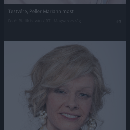
Testvére, Peller Mariann most
Fotó: Bielik István / RTL Magyarország
#3
Jön még kép!