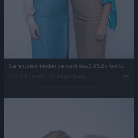
Szerencsére minden párosról készül közös fotó is.
Fotó: Bielik István / RTL Magyarország
#5
Jön még kép!