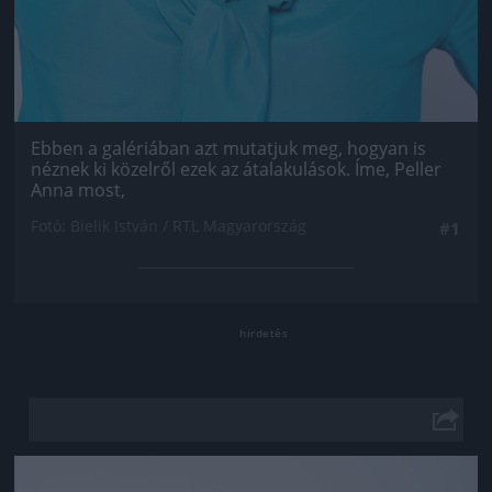
Ebben a galériában azt mutatjuk meg, hogyan is
néznek ki közelről ezek az átalakulások. Íme, Peller
Anna most,
Fotó: Bielik István / RTL Magyarország
#1
Jön még kép!