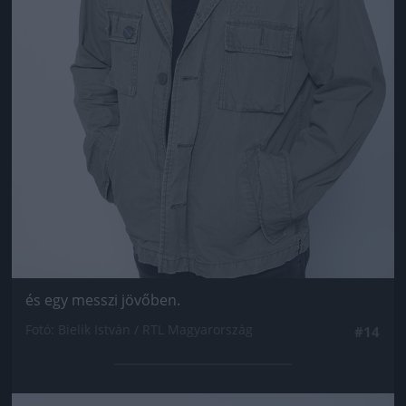
és egy messzi jövőben.
Fotó: Bielik István / RTL Magyarország
#14