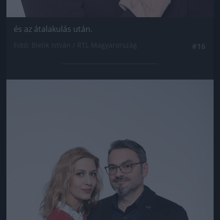
és az átalakulás után.
Fotó: Bielik István / RTL Magyarország
#16
Jön még kép!