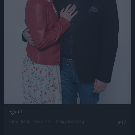
Együtt
Fotó: Bielik István / RTL Magyarország
#17