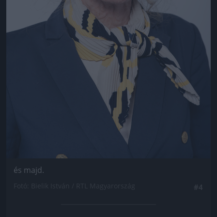
és majd.
Fotó: Bielik István / RTL Magyarország
#4