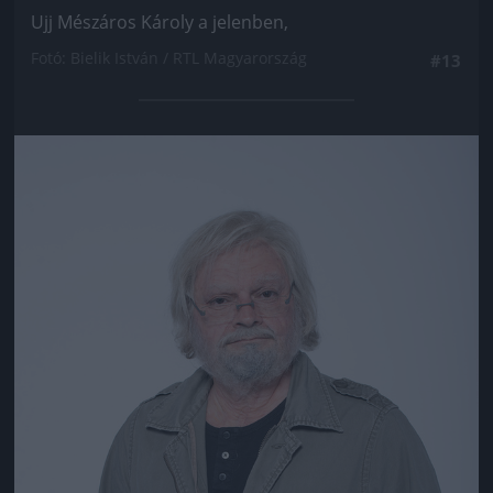
Ujj Mészáros Károly a jelenben,
Fotó: Bielik István / RTL Magyarország
#13
Jön még kép!