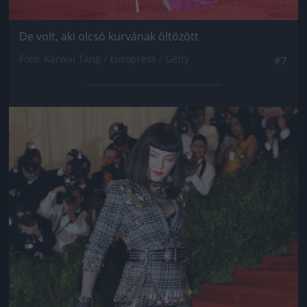
De volt, aki olcsó kurvának öltözött
Fotó: Karwai Tang / Europress / Getty
#7
Jön még kép!