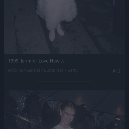
1999, Jennifer Love Hewitt
Fotó: Ron Galella / Europress / Getty
#12
Jön még kép!