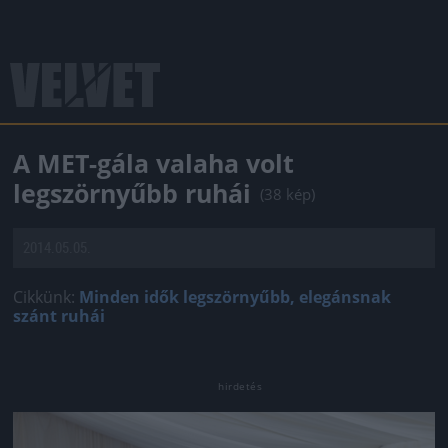
A MET-gála valaha volt
legszörnyűbb ruhái
(38 kép)
2014.05.05.
Cikkünk:
Minden idők legszörnyűbb, elegánsnak
szánt ruhái
Jön még kép!