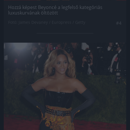
Hozzá képest Beyoncé a legfelső kategóriás
luxuskurvának öltözött
Fotó: James Devaney / Europress / Getty
#4
Jön még kép!