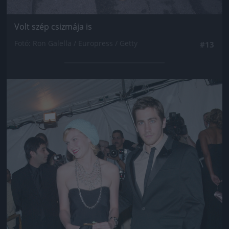
Volt szép csizmája is
Fotó: Ron Galella / Europress / Getty
#13
Jön még kép!