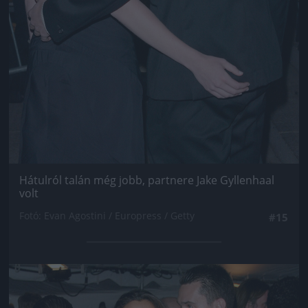
Hátulról talán még jobb, partnere Jake Gyllenhaal
volt
Fotó: Evan Agostini / Europress / Getty
#15
Jön még kép!