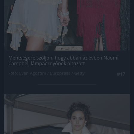
Mentségére szóljon, hogy abban az évben Naomi
Campbell lámpaernyőnek öltözött
Fotó: Evan Agostini / Europress / Getty
#17
Jön még kép!