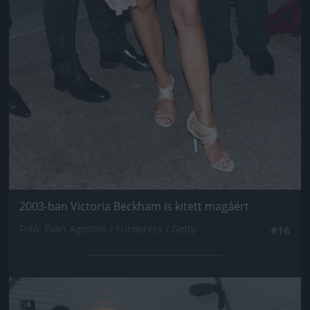
2003-ban Victoria Beckham is kitett magáért
Fotó: Evan Agostini / Europress / Getty
#16
Jön még kép!