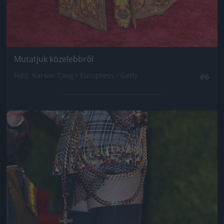
Mutatjuk közelebbről
Fotó: Karwai Tang / Europress / Getty
#6
Jön még kép!