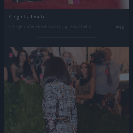
Kilógott a feneke
Fotó: Jennifer Graylock / Europress / Getty
#10
Jön még kép!