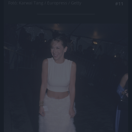
Fotó: Karwai Tang / Europress / Getty
#11
Jön még kép!