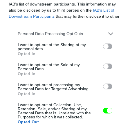
IAB’s list of downstream participants. This information may
also be disclosed by us to third parties on the
IAB’s List of
Downstream Participants
that may further disclose it to other
Jön még kép!
third parties.
Please note that this website/app uses one or more Google
Personal Data Processing Opt Outs
services and may gather and store information including but
not limited to your visit or usage behaviour. You may click to
I want to opt-out of the Sharing of my
personal data.
grant or deny consent to Google and its third-party tags to
Opted In
use your data for below specified purposes in below Google
consent section.
I want to opt-out of the Sale of my
Personal Data.
Opted In
I want to opt-out of processing my
Personal Data for Targeted Advertising.
Opted In
I want to opt-out of Collection, Use,
Retention, Sale, and/or Sharing of my
Personal Data that Is Unrelated with the
Purposes for which it was collected.
Opted Out