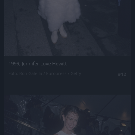
1999, Jennifer Love Hewitt
Fotó: Ron Galella / Europress / Getty
#12
Jön még kép!