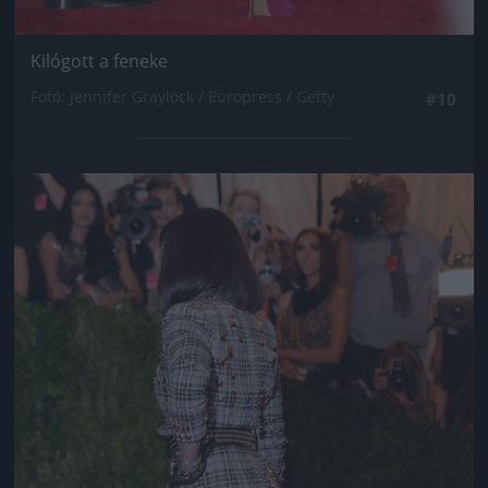
Kilógott a feneke
Fotó: Jennifer Graylock / Europress / Getty
#10
Jön még kép!