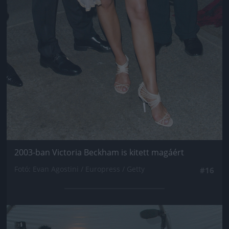
2003-ban Victoria Beckham is kitett magáért
Fotó: Evan Agostini / Europress / Getty
#16
Jön még kép!