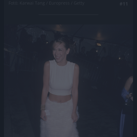
Fotó: Karwai Tang / Europress / Getty
#11
Jön még kép!