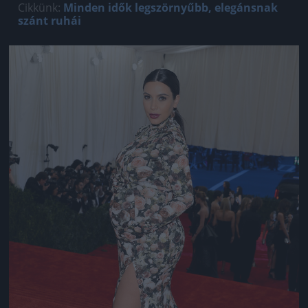
Cikkünk:
Minden idők legszörnyűbb, elegánsnak
szánt ruhái
Jön még kép!