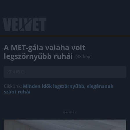
A MET-gála valaha volt
legszörnyűbb ruhái
(38 kép)
2014.05.05.
Cikkünk:
Minden idők legszörnyűbb, elegánsnak
szánt ruhái
Jön még kép!