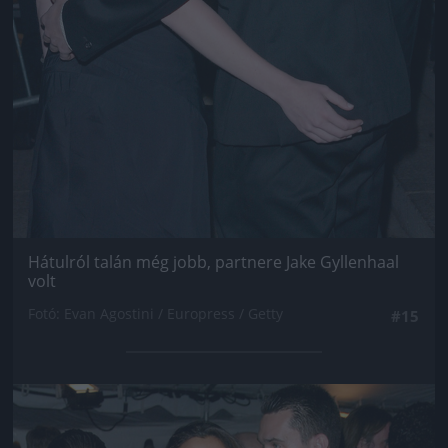
Hátulról talán még jobb, partnere Jake Gyllenhaal
volt
Fotó: Evan Agostini / Europress / Getty
#15
Jön még kép!