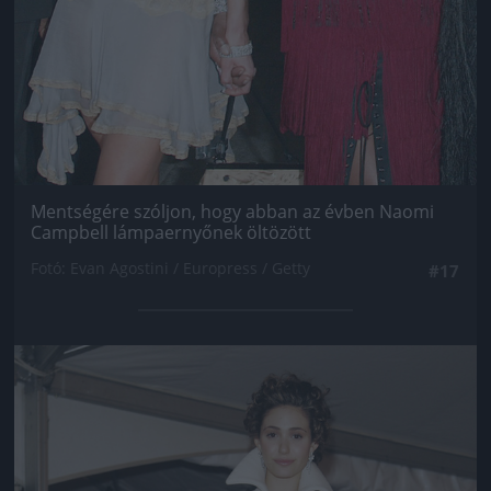
Mentségére szóljon, hogy abban az évben Naomi
Campbell lámpaernyőnek öltözött
Fotó: Evan Agostini / Europress / Getty
#17
Jön még kép!