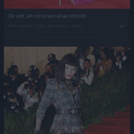
De volt, aki olcsó kurvának öltözött
Fotó: Karwai Tang / Europress / Getty
#7
Jön még kép!