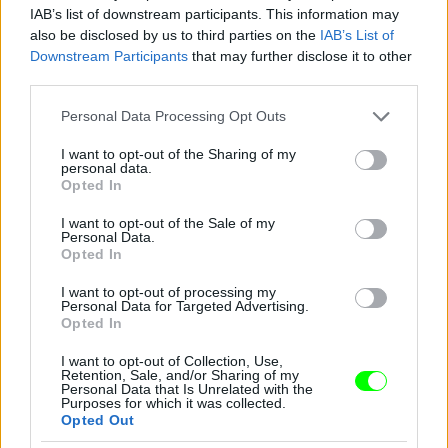
IAB’s list of downstream participants. This information may
also be disclosed by us to third parties on the
IAB’s List of
Downstream Participants
that may further disclose it to other
Jön még kép!
third parties.
Please note that this website/app uses one or more Google
Personal Data Processing Opt Outs
services and may gather and store information including but
not limited to your visit or usage behaviour. You may click to
I want to opt-out of the Sharing of my
personal data.
grant or deny consent to Google and its third-party tags to
Opted In
use your data for below specified purposes in below Google
consent section.
I want to opt-out of the Sale of my
Personal Data.
Opted In
I want to opt-out of processing my
Personal Data for Targeted Advertising.
Opted In
I want to opt-out of Collection, Use,
Retention, Sale, and/or Sharing of my
Personal Data that Is Unrelated with the
Purposes for which it was collected.
Opted Out