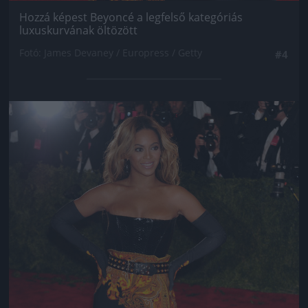
Hozzá képest Beyoncé a legfelső kategóriás
luxuskurvának öltözött
Fotó: James Devaney / Europress / Getty
#4
Jön még kép!