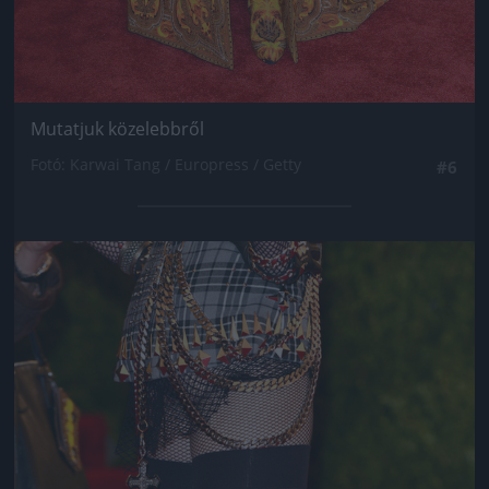
Mutatjuk közelebbről
Fotó: Karwai Tang / Europress / Getty
#6
Jön még kép!