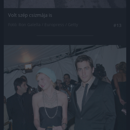
Volt szép csizmája is
Fotó: Ron Galella / Europress / Getty
#13
Jön még kép!