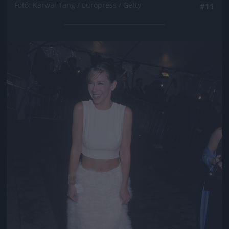
Fotó: Karwai Tang / Europress / Getty
#11
Jön még kép!