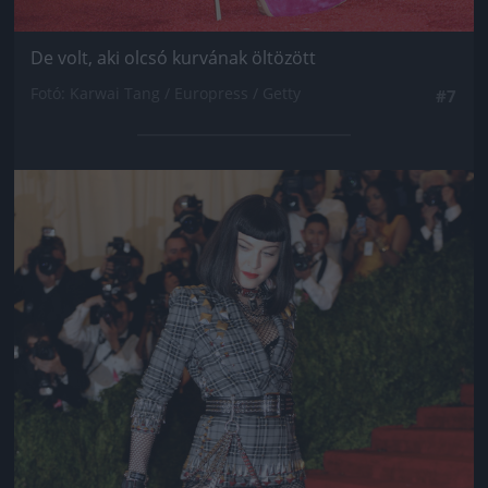
De volt, aki olcsó kurvának öltözött
Fotó: Karwai Tang / Europress / Getty
#7
Jön még kép!