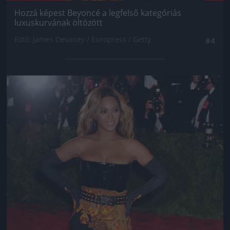
Hozzá képest Beyoncé a legfelső kategóriás
luxuskurvának öltözött
Fotó: James Devaney / Europress / Getty
#4
Jön még kép!