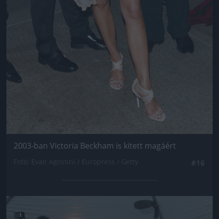
2003-ban Victoria Beckham is kitett magáért
Fotó: Evan Agostini / Europress / Getty
#16
Jön még kép!