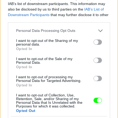
IAB’s list of downstream participants. This information may
also be disclosed by us to third parties on the
IAB’s List of
Downstream Participants
that may further disclose it to other
Jön még kép!
third parties.
Please note that this website/app uses one or more Google
Personal Data Processing Opt Outs
services and may gather and store information including but
not limited to your visit or usage behaviour. You may click to
I want to opt-out of the Sharing of my
personal data.
grant or deny consent to Google and its third-party tags to
Opted In
use your data for below specified purposes in below Google
consent section.
I want to opt-out of the Sale of my
Personal Data.
Opted In
I want to opt-out of processing my
Personal Data for Targeted Advertising.
Opted In
I want to opt-out of Collection, Use,
Retention, Sale, and/or Sharing of my
Personal Data that Is Unrelated with the
Purposes for which it was collected.
Opted Out