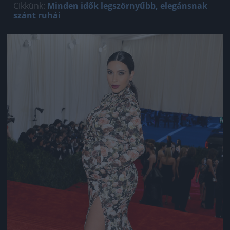
Cikkünk:
Minden idők legszörnyűbb, elegánsnak
szánt ruhái
Jön még kép!