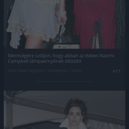
Mentségére szóljon, hogy abban az évben Naomi
Campbell lámpaernyőnek öltözött
Fotó: Evan Agostini / Europress / Getty
#17
Jön még kép!