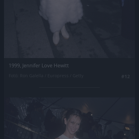
1999, Jennifer Love Hewitt
Fotó: Ron Galella / Europress / Getty
#12
Jön még kép!