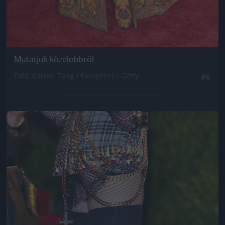
Mutatjuk közelebbről
Fotó: Karwai Tang / Europress / Getty
#6
Jön még kép!