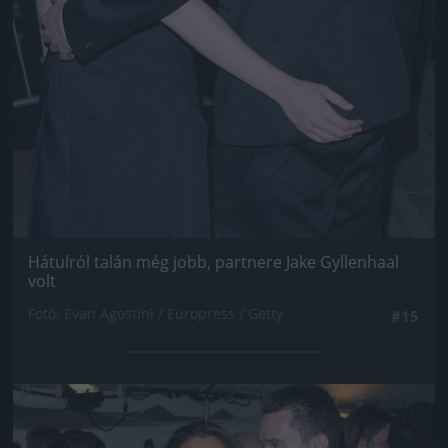
Hátulról talán még jobb, partnere Jake Gyllenhaal
volt
Fotó: Evan Agostini / Europress / Getty
#15
Jön még kép!