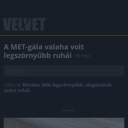
A MET-gála valaha volt
legszörnyűbb ruhái
(38 kép)
2014.05.05.
Cikkünk:
Minden idők legszörnyűbb, elegánsnak
szánt ruhái
Jön még kép!