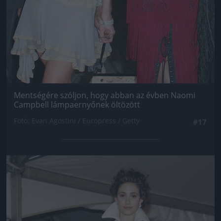
Mentségére szóljon, hogy abban az évben Naomi
Campbell lámpaernyőnek öltözött
Fotó: Evan Agostini / Europress / Getty
#17
Jön még kép!