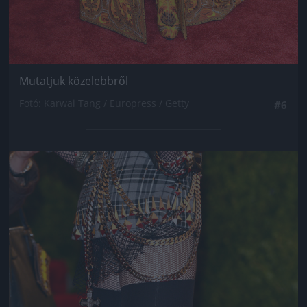
Mutatjuk közelebbről
Fotó: Karwai Tang / Europress / Getty
#6
Jön még kép!