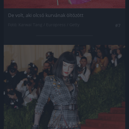
De volt, aki olcsó kurvának öltözött
Fotó: Karwai Tang / Europress / Getty
#7
Jön még kép!