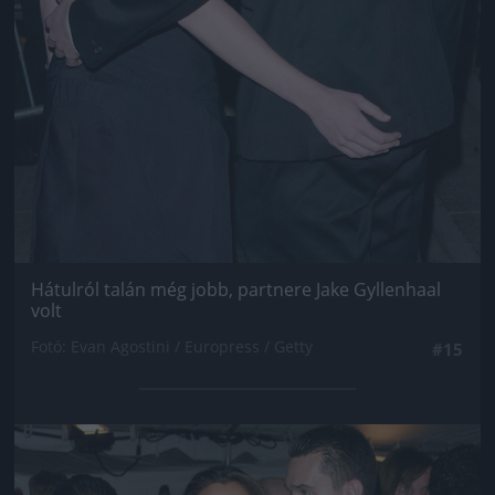
Hátulról talán még jobb, partnere Jake Gyllenhaal
volt
Fotó: Evan Agostini / Europress / Getty
#15
Jön még kép!