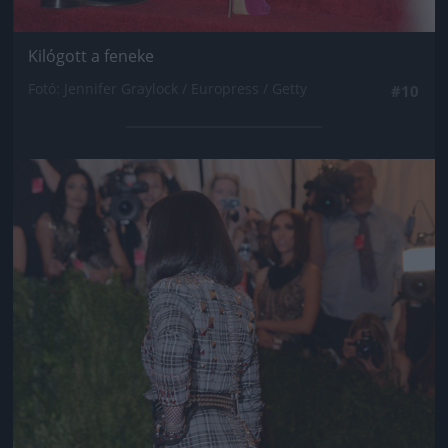
Kilógott a feneke
Fotó: Jennifer Graylock / Europress / Getty
#10
Jön még kép!