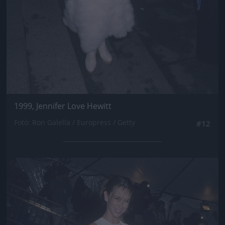
1999, Jennifer Love Hewitt
Fotó: Ron Galella / Europress / Getty
#12
Jön még kép!