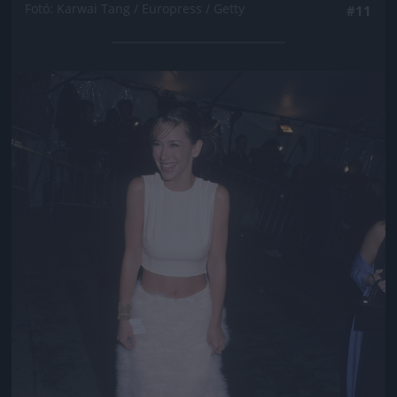
Fotó: Karwai Tang / Europress / Getty
#11
Jön még kép!