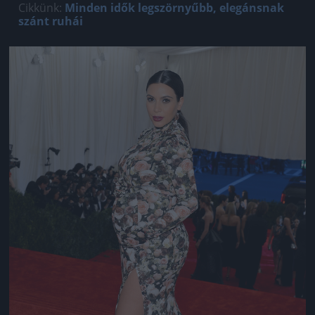
Cikkünk:
Minden idők legszörnyűbb, elegánsnak
szánt ruhái
Jön még kép!