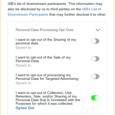
IAB’s list of downstream participants. This information may
also be disclosed by us to third parties on the
IAB’s List of
Downstream Participants
that may further disclose it to other
Jön még kép!
third parties.
Please note that this website/app uses one or more Google
Personal Data Processing Opt Outs
services and may gather and store information including but
not limited to your visit or usage behaviour. You may click to
I want to opt-out of the Sharing of my
personal data.
grant or deny consent to Google and its third-party tags to
Opted In
use your data for below specified purposes in below Google
consent section.
I want to opt-out of the Sale of my
Personal Data.
Opted In
I want to opt-out of processing my
Personal Data for Targeted Advertising.
Opted In
I want to opt-out of Collection, Use,
Retention, Sale, and/or Sharing of my
Personal Data that Is Unrelated with the
Purposes for which it was collected.
Opted Out