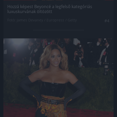
Hozzá képest Beyoncé a legfelső kategóriás
luxuskurvának öltözött
Fotó: James Devaney / Europress / Getty
#4
Jön még kép!