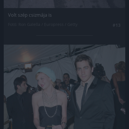
Volt szép csizmája is
Fotó: Ron Galella / Europress / Getty
#13
Jön még kép!