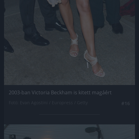
2003-ban Victoria Beckham is kitett magáért
Fotó: Evan Agostini / Europress / Getty
#16
Jön még kép!