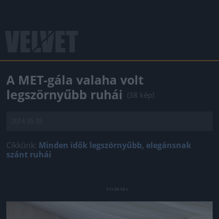
A MET-gála valaha volt
legszörnyűbb ruhái
(38 kép)
2014.05.05.
Cikkünk:
Minden idők legszörnyűbb, elegánsnak
szánt ruhái
Jön még kép!