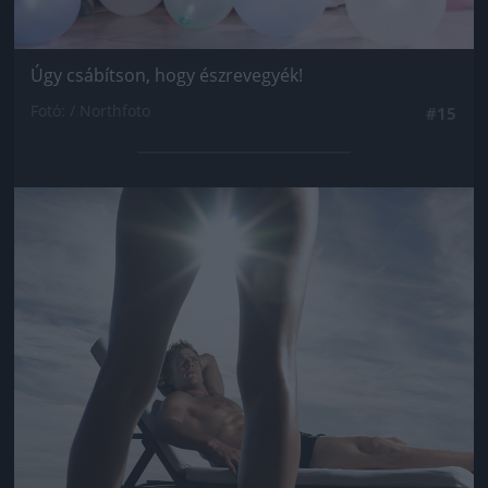
Úgy csábítson, hogy észrevegyék!
Fotó: / Northfoto
#15
Jön még kép!