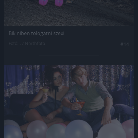
Bikiniben tologatni szexi
Fotó: . / Northfoto
#14
Jön még kép!