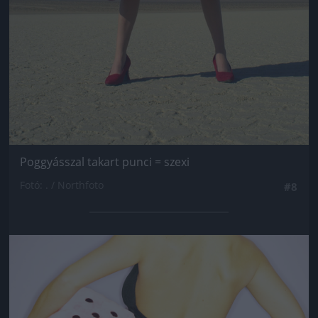
Poggyásszal takart punci = szexi
Fotó: . / Northfoto
#8
Jön még kép!