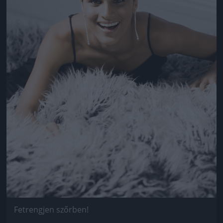
Fetrengjen szőrben!