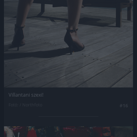
Villantani szexi!
Fotó: / Northfoto
#16
Jön még kép!