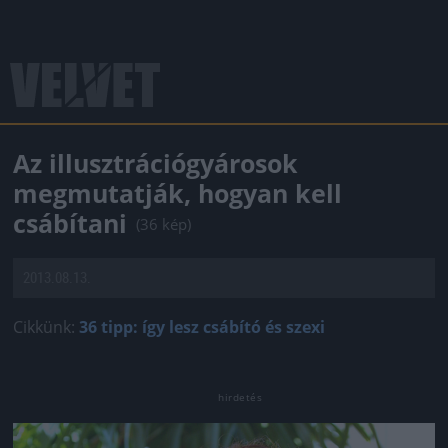
Az illusztrációgyárosok
megmutatják, hogyan kell
csábítani
(36 kép)
2013.08.13.
Cikkünk:
36 tipp: így lesz csábító és szexi