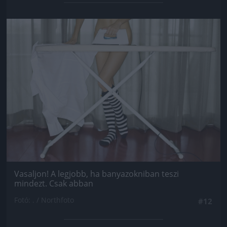
Jön még kép!
Vasaljon! A legjobb, ha banyazokniban teszi
mindezt. Csak abban
Fotó: . / Northfoto
#12