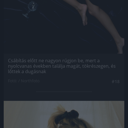
Csábítás előtt ne nagyon rúgjon be, mert a
nyolcvanas években találja magát, tökrészegen, és
lőttek a dugásnak
Fotó: / Northfoto
#18
Jön még kép!