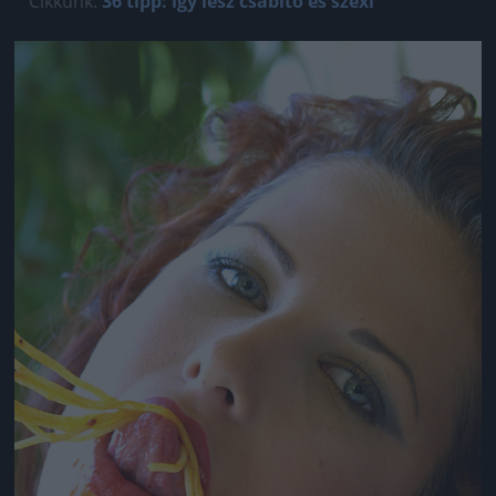
Cikkünk:
36 tipp: így lesz csábító és szexi
Jön még kép!