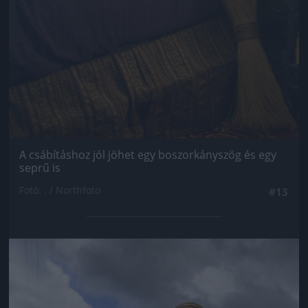
A csábításhoz jól jöhet egy boszorkányszög és egy
seprű is
Fotó: . / Northfoto
#13
Jön még kép!