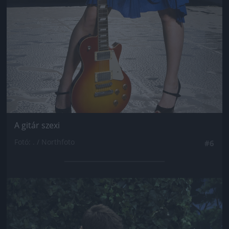
A gitár szexi
Fotó: . / Northfoto
#6
Jön még kép!