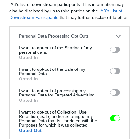
IAB’s list of downstream participants. This information may
also be disclosed by us to third parties on the
IAB’s List of
Downstream Participants
that may further disclose it to other
third parties.
Please note that this website/app uses one or more Google
Personal Data Processing Opt Outs
services and may gather and store information including but
not limited to your visit or usage behaviour. You may click to
I want to opt-out of the Sharing of my
personal data.
grant or deny consent to Google and its third-party tags to
Opted In
use your data for below specified purposes in below Google
consent section.
I want to opt-out of the Sale of my
Personal Data.
Opted In
I want to opt-out of processing my
Personal Data for Targeted Advertising.
Opted In
I want to opt-out of Collection, Use,
Retention, Sale, and/or Sharing of my
Personal Data that Is Unrelated with the
Purposes for which it was collected.
Opted Out