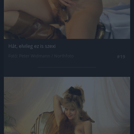
Hát, elvileg ez is szexi
Fotó: Peter Widmann / Northfoto
#19
Jön még kép!