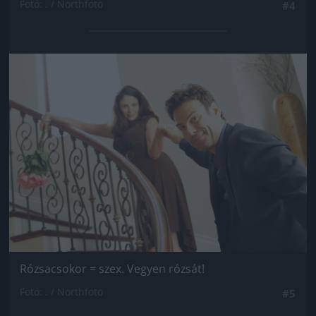
Fotó: . / Northfoto
#4
Jön még kép!
Rózsacsokor = szex. Vegyen rózsát!
Fotó: . / Northfoto
#5