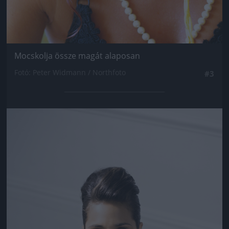
Mocskolja össze magát alaposan
Fotó: Peter Widmann / Northfoto
#3
Jön még kép!