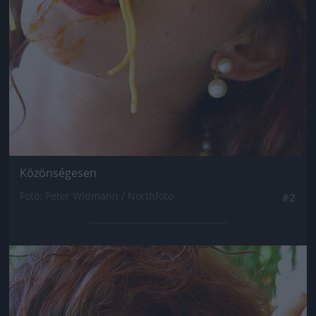
Közönségesen
Fotó: Peter Widmann / Northfoto
#2
Jön még kép!