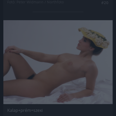
Fotó: Peter Widmann / Northfoto
#20
Jön még kép!
Kalap+prém=szexi