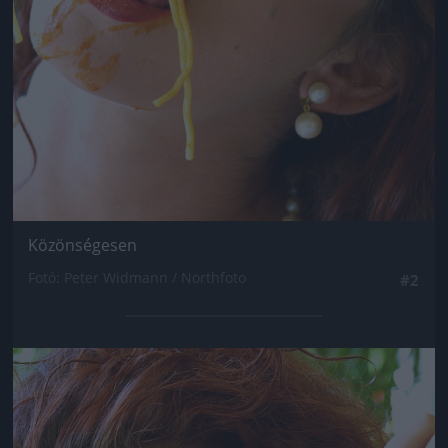
Közönségesen
Fotó: Peter Widmann / Northfoto
#2
Jön még kép!