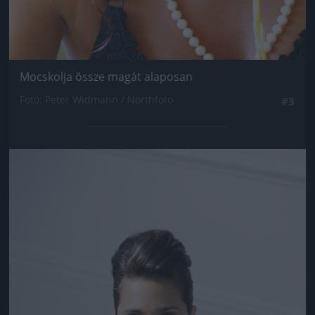
Mocskolja össze magát alaposan
Fotó: Peter Widmann / Northfoto
#3
Jön még kép!