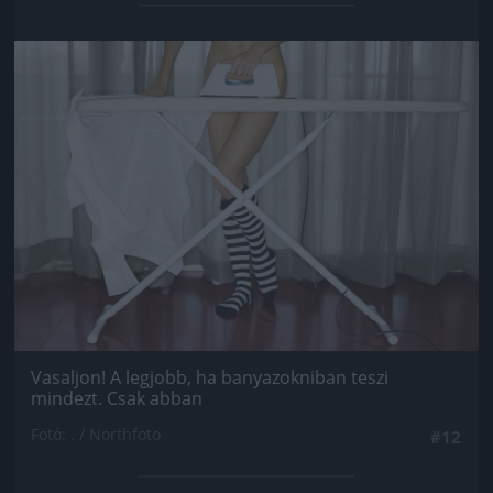
Jön még kép!
Vasaljon! A legjobb, ha banyazokniban teszi
mindezt. Csak abban
Fotó: . / Northfoto
#12