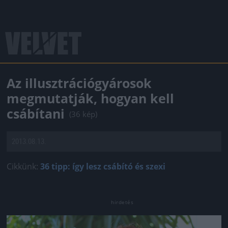
Az illusztrációgyárosok
megmutatják, hogyan kell
csábítani
(36 kép)
2013.08.13.
Cikkünk:
36 tipp: így lesz csábító és szexi