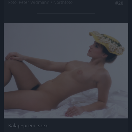
Fotó: Peter Widmann / Northfoto
#20
Jön még kép!
Kalap+prém=szexi