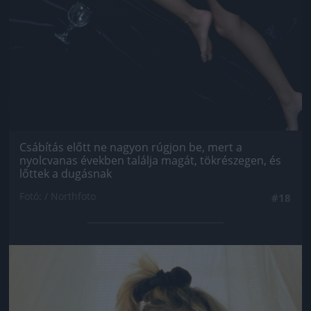
Csábítás előtt ne nagyon rúgjon be, mert a
nyolcvanas években találja magát, tökrészegen, és
lőttek a dugásnak
Fotó: / Northfoto
#18
Jön még kép!