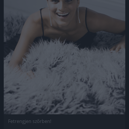
Fetrengjen szőrben!