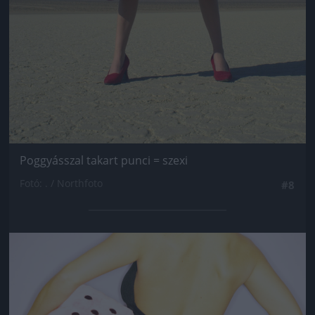
Poggyásszal takart punci = szexi
Fotó: . / Northfoto
#8
Jön még kép!