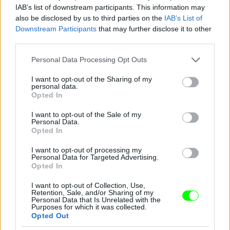
IAB’s list of downstream participants. This information may
also be disclosed by us to third parties on the
IAB’s List of
Downstream Participants
that may further disclose it to other
third parties.
Please note that this website/app uses one or more Google
Personal Data Processing Opt Outs
services and may gather and store information including but
not limited to your visit or usage behaviour. You may click to
I want to opt-out of the Sharing of my
personal data.
grant or deny consent to Google and its third-party tags to
Opted In
use your data for below specified purposes in below Google
consent section.
I want to opt-out of the Sale of my
Personal Data.
Opted In
I want to opt-out of processing my
Personal Data for Targeted Advertising.
Opted In
I want to opt-out of Collection, Use,
Retention, Sale, and/or Sharing of my
Personal Data that Is Unrelated with the
Purposes for which it was collected.
Opted Out