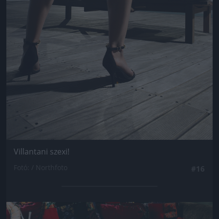
Villantani szexi!
Fotó: / Northfoto
#16
Jön még kép!