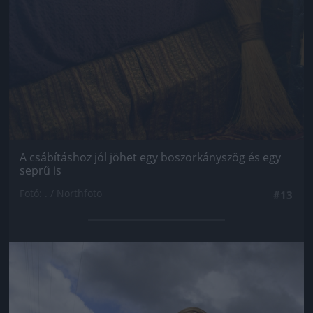
A csábításhoz jól jöhet egy boszorkányszög és egy
seprű is
Fotó: . / Northfoto
#13
Jön még kép!