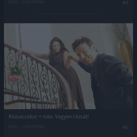
Fotó: . / Northfoto
#4
Jön még kép!
Rózsacsokor = szex. Vegyen rózsát!
Fotó: . / Northfoto
#5