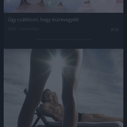
Úgy csábítson, hogy észrevegyék!
Fotó: / Northfoto
#15
Jön még kép!