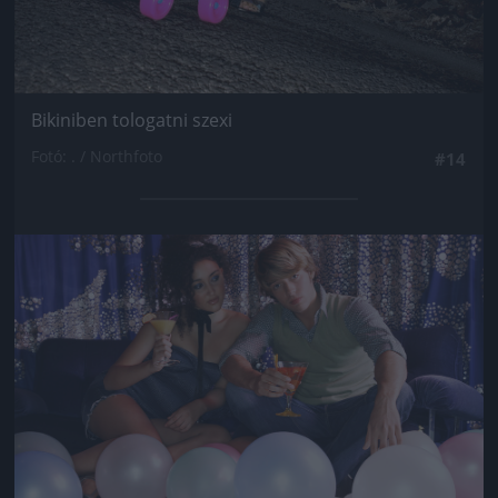
Bikiniben tologatni szexi
Fotó: . / Northfoto
#14
Jön még kép!