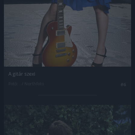
A gitár szexi
Fotó: . / Northfoto
#6
Jön még kép!