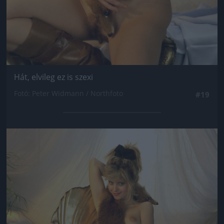
Hát, elvileg ez is szexi
Fotó: Peter Widmann / Northfoto
#19
Jön még kép!