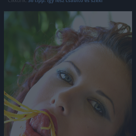
Cikkünk:
36 tipp: így lesz csábító és szexi
Jön még kép!