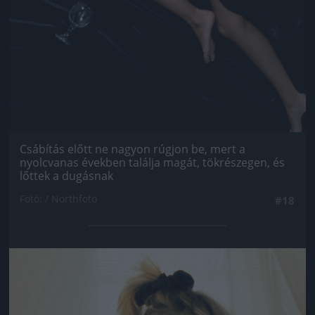
Csábítás előtt ne nagyon rúgjon be, mert a
nyolcvanas években találja magát, tökrészegen, és
lőttek a dugásnak
Fotó: / Northfoto
#18
Jön még kép!