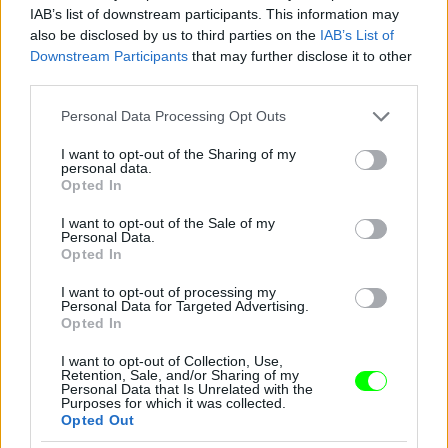
IAB’s list of downstream participants. This information may
also be disclosed by us to third parties on the
IAB’s List of
Downstream Participants
that may further disclose it to other
third parties.
Please note that this website/app uses one or more Google
Personal Data Processing Opt Outs
services and may gather and store information including but
not limited to your visit or usage behaviour. You may click to
I want to opt-out of the Sharing of my
personal data.
grant or deny consent to Google and its third-party tags to
Opted In
use your data for below specified purposes in below Google
consent section.
I want to opt-out of the Sale of my
Personal Data.
Opted In
I want to opt-out of processing my
Personal Data for Targeted Advertising.
Opted In
I want to opt-out of Collection, Use,
Retention, Sale, and/or Sharing of my
Personal Data that Is Unrelated with the
Purposes for which it was collected.
Opted Out