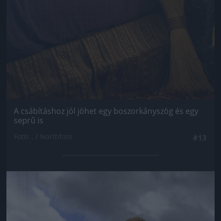
A csábításhoz jól jöhet egy boszorkányszög és egy
seprű is
Fotó: . / Northfoto
#13
Jön még kép!