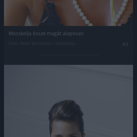
Mocskolja össze magát alaposan
Fotó: Peter Widmann / Northfoto
#3
Jön még kép!