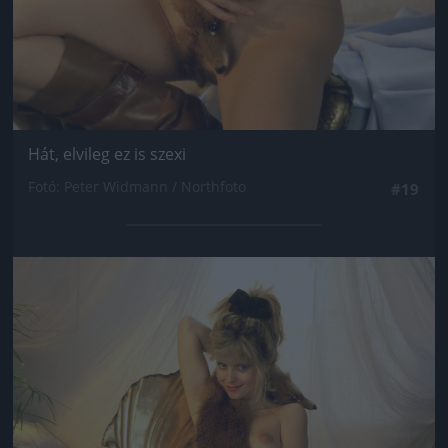
Hát, elvileg ez is szexi
Fotó: Peter Widmann / Northfoto
#19
Jön még kép!