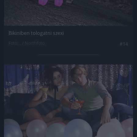
Bikiniben tologatni szexi
Fotó: . / Northfoto
#14
Jön még kép!