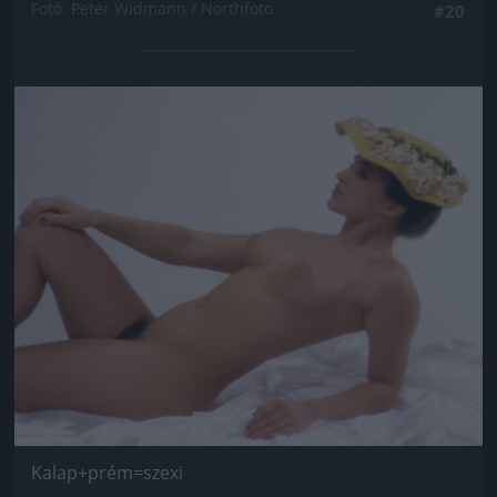
Fotó: Peter Widmann / Northfoto
#20
Jön még kép!
Kalap+prém=szexi