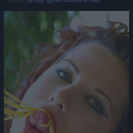
Cikkünk:
36 tipp: így lesz csábító és szexi
Jön még kép!