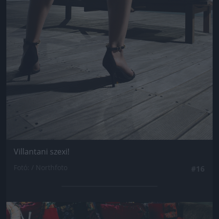
Villantani szexi!
Fotó: / Northfoto
#16
Jön még kép!