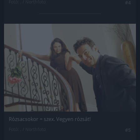
Fotó: . / Northfoto
#4
Jön még kép!
Rózsacsokor = szex. Vegyen rózsát!
Fotó: . / Northfoto
#5