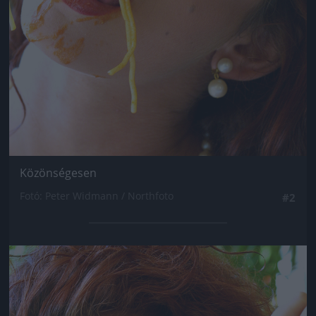
Közönségesen
Fotó: Peter Widmann / Northfoto
#2
Jön még kép!