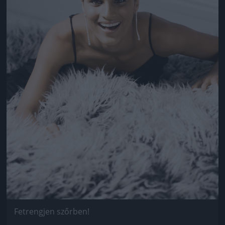
Fetrengjen szőrben!