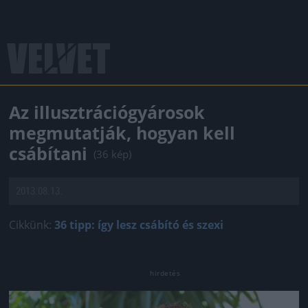
Az illusztrációgyárosok
megmutatják, hogyan kell
csábítani
(36 kép)
2013.08.13.
Cikkünk:
36 tipp: így lesz csábító és szexi