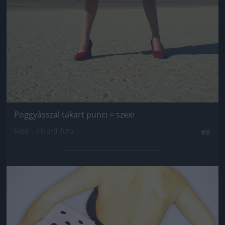
Poggyásszal takart punci = szexi
Fotó: . / Northfoto
#8
Jön még kép!