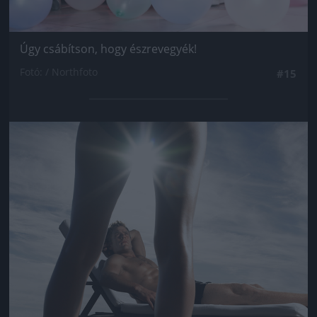
Úgy csábítson, hogy észrevegyék!
Fotó: / Northfoto
#15
Jön még kép!