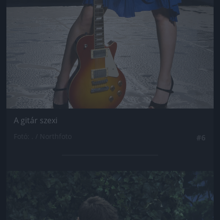
A gitár szexi
Fotó: . / Northfoto
#6
Jön még kép!