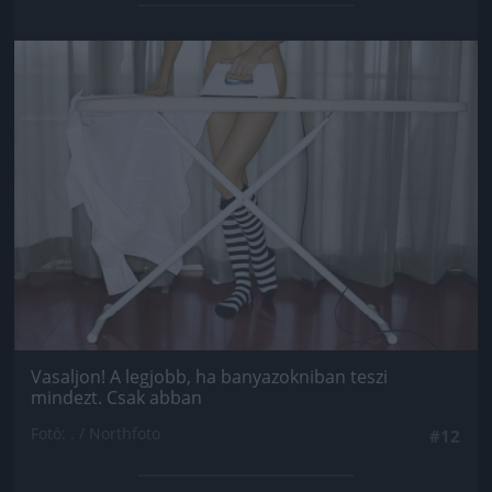
Jön még kép!
Vasaljon! A legjobb, ha banyazokniban teszi
mindezt. Csak abban
Fotó: . / Northfoto
#12