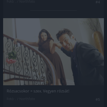
Fotó: . / Northfoto
#4
Jön még kép!
Rózsacsokor = szex. Vegyen rózsát!
Fotó: . / Northfoto
#5