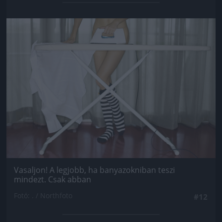
Jön még kép!
Vasaljon! A legjobb, ha banyazokniban teszi
mindezt. Csak abban
Fotó: . / Northfoto
#12