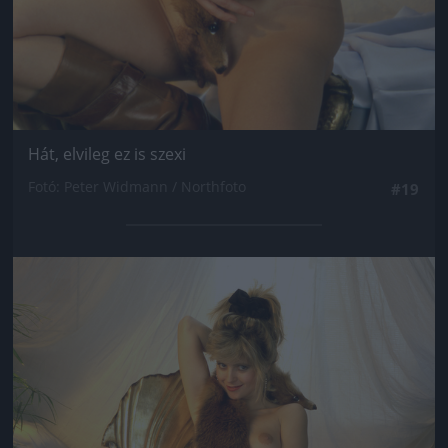
Hát, elvileg ez is szexi
Fotó: Peter Widmann / Northfoto
#19
Jön még kép!