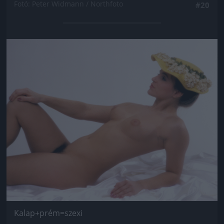
Fotó: Peter Widmann / Northfoto
#20
Jön még kép!
Kalap+prém=szexi