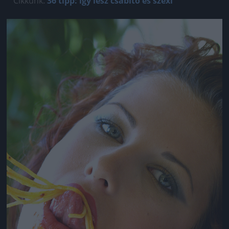
Cikkünk:
36 tipp: így lesz csábító és szexi
Jön még kép!