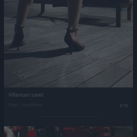
Villantani szexi!
Fotó: / Northfoto
#16
Jön még kép!