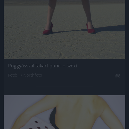
Poggyásszal takart punci = szexi
Fotó: . / Northfoto
#8
Jön még kép!