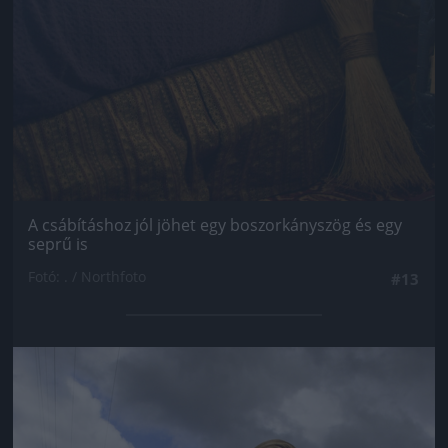
A csábításhoz jól jöhet egy boszorkányszög és egy
seprű is
Fotó: . / Northfoto
#13
Jön még kép!