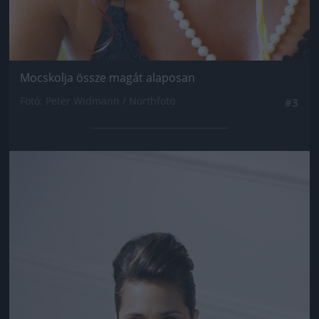
Mocskolja össze magát alaposan
Fotó: Peter Widmann / Northfoto
#3
Jön még kép!