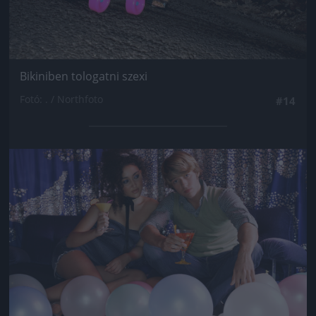
Bikiniben tologatni szexi
Fotó: . / Northfoto
#14
Jön még kép!