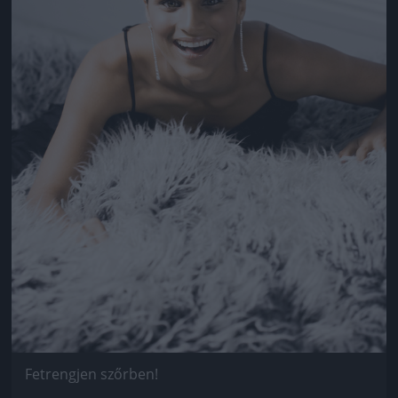
Fetrengjen szőrben!