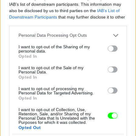
IAB’s list of downstream participants. This information may
also be disclosed by us to third parties on the
IAB’s List of
Downstream Participants
that may further disclose it to other
third parties.
Please note that this website/app uses one or more Google
Personal Data Processing Opt Outs
services and may gather and store information including but
not limited to your visit or usage behaviour. You may click to
I want to opt-out of the Sharing of my
personal data.
grant or deny consent to Google and its third-party tags to
Opted In
use your data for below specified purposes in below Google
consent section.
I want to opt-out of the Sale of my
Personal Data.
Opted In
I want to opt-out of processing my
Personal Data for Targeted Advertising.
Opted In
I want to opt-out of Collection, Use,
Retention, Sale, and/or Sharing of my
Personal Data that Is Unrelated with the
Purposes for which it was collected.
Opted Out