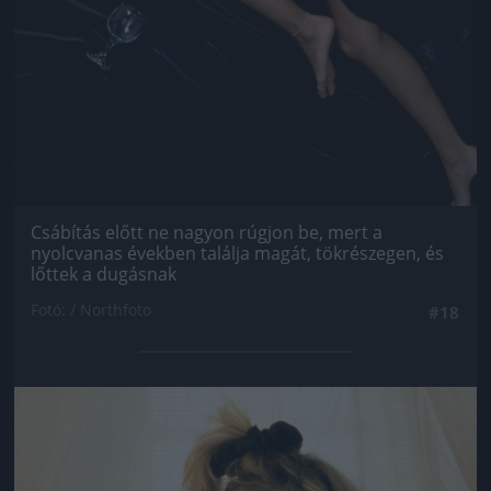
Csábítás előtt ne nagyon rúgjon be, mert a
nyolcvanas években találja magát, tökrészegen, és
lőttek a dugásnak
Fotó: / Northfoto
#18
Jön még kép!