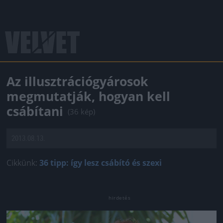
Az illusztrációgyárosok
megmutatják, hogyan kell
csábítani
(36 kép)
2013.08.13.
Cikkünk:
36 tipp: így lesz csábító és szexi