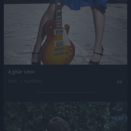
A gitár szexi
Fotó: . / Northfoto
#6
Jön még kép!