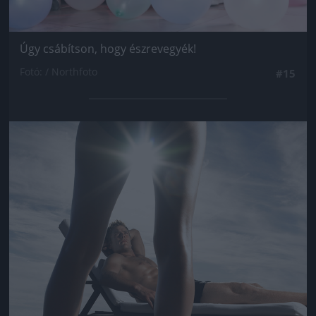
Úgy csábítson, hogy észrevegyék!
Fotó: / Northfoto
#15
Jön még kép!