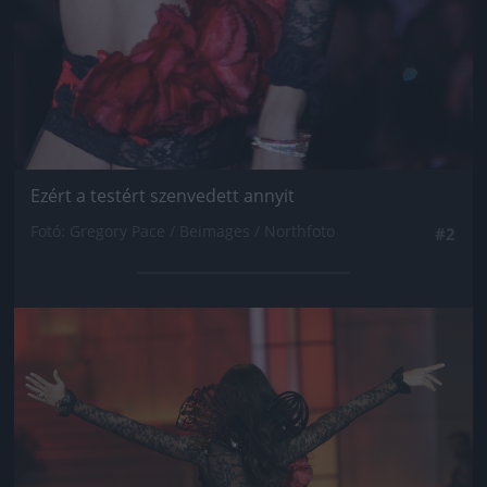
Ezért a testért szenvedett annyit
Fotó: Gregory Pace / Beimages / Northfoto
#2
Jön még kép!