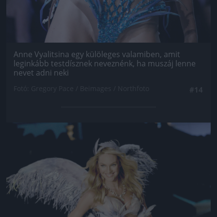
Anne Vyalitsina egy külöleges valamiben, amit
leginkább testdísznek neveznénk, ha muszáj lenne
nevet adni neki
Fotó: Gregory Pace / Beimages / Northfoto
#14
Jön még kép!