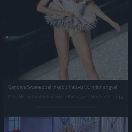
Candice Swanepoel inkább hattyú itt, mint angyal
Fotó: Henry Lamb/photowire / Beimages / Northfoto
#15
Jön még kép!