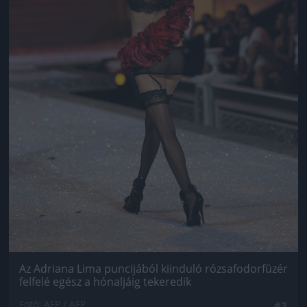
Az Adriana Lima puncijából kiinduló rózsafodorfüzér
felfelé egész a hónaljáig tekeredik
Fotó: AFP / AFP
#3