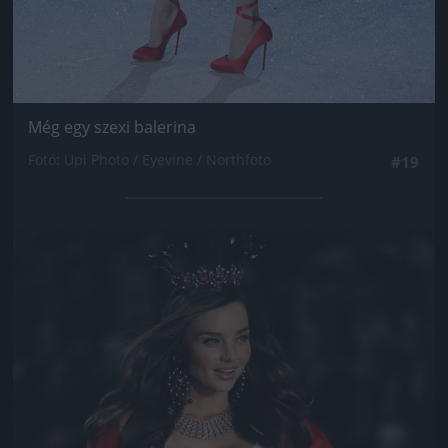
Még egy szexi balerina
Fotó: Upi Photo / Eyevine / Northfoto
#19
Jön még kép!