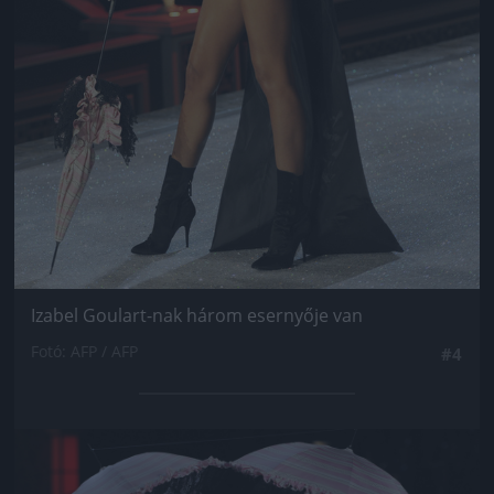
Izabel Goulart-nak három esernyője van
Fotó: AFP / AFP
#4
Jön még kép!