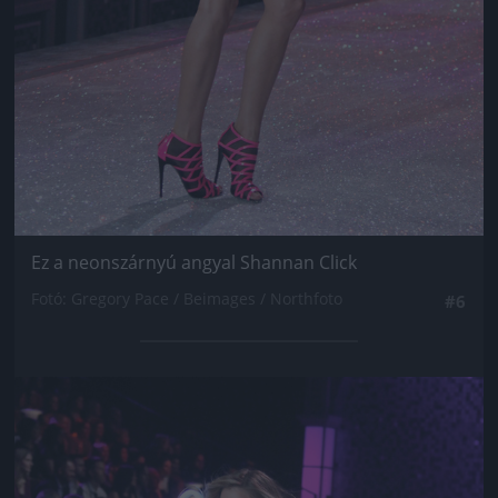
Ez a neonszárnyú angyal Shannan Click
Fotó: Gregory Pace / Beimages / Northfoto
#6
Jön még kép!