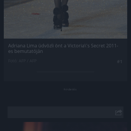
Adriana Lima üdvözli önt a Victoria\'s Secret 2011-
es bemutatóján
Fotó: AFP / AFP
#1
Jön még kép!