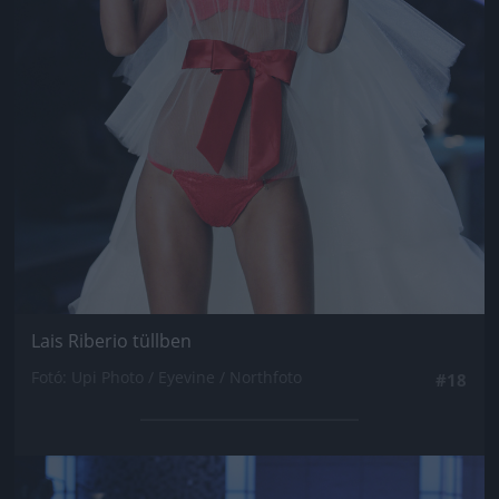
Lais Riberio tüllben
Fotó: Upi Photo / Eyevine / Northfoto
#18
Jön még kép!