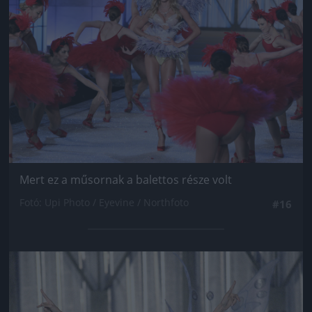
Mert ez a műsornak a balettos része volt
Fotó: Upi Photo / Eyevine / Northfoto
#16
Jön még kép!