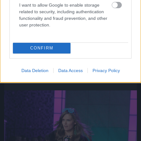
I want to allow Google to enable storage
related to security, including authentication
functionality and fraud prevention, and other
user protection.
CONFIRM
Az ő neve Chanel Iman
Fotó: Gregory Pace / Beimages / Northfoto
#10
Data Deletion
Data Access
Privacy Policy
Jön még kép!