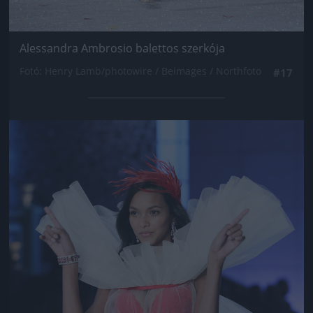
Alessandra Ambrosio balettos szerkója
Fotó: Henry Lamb/photowire / Beimages / Northfoto
#17
Jön még kép!