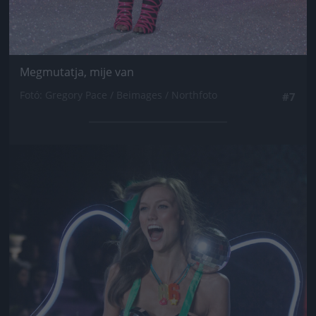
Megmutatja, mije van
Fotó: Gregory Pace / Beimages / Northfoto
#7
Jön még kép!