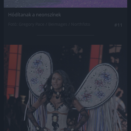
Hódítanak a neonszínek
Fotó: Gregory Pace / Beimages / Northfoto
#11
Jön még kép!