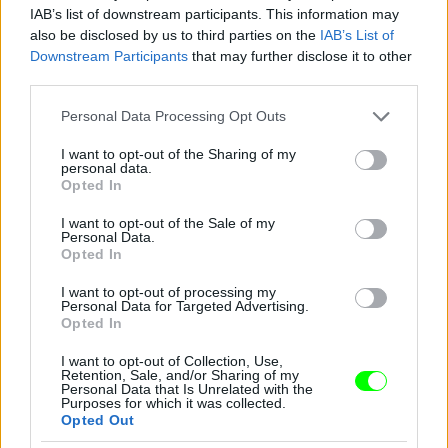
IAB’s list of downstream participants. This information may
also be disclosed by us to third parties on the
IAB’s List of
Downstream Participants
that may further disclose it to other
third parties.
Please note that this website/app uses one or more Google
Personal Data Processing Opt Outs
services and may gather and store information including but
not limited to your visit or usage behaviour. You may click to
I want to opt-out of the Sharing of my
personal data.
grant or deny consent to Google and its third-party tags to
Opted In
use your data for below specified purposes in below Google
consent section.
I want to opt-out of the Sale of my
Personal Data.
Opted In
I want to opt-out of processing my
Ez a csillogó izé mindenesetre meglepően sokat
Personal Data for Targeted Advertising.
takar a fenekéből
Opted In
Fotó: Gregory Pace / Beimages / Northfoto
#9
I want to opt-out of Collection, Use,
Retention, Sale, and/or Sharing of my
Personal Data that Is Unrelated with the
Purposes for which it was collected.
Opted Out