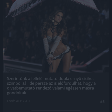
Szerintünk a felfelé mutató dupla ernyő ciciket
szimbolizál, de persze az is előfordulhat, hogy a
divatbemutató rendező valami egészen másra
gondoltak
Fotó: AFP / AFP
#5