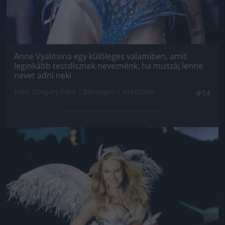
Anne Vyalitsina egy külöleges valamiben, amit
leginkább testdísznek neveznénk, ha muszáj lenne
nevet adni neki
Fotó: Gregory Pace / Beimages / Northfoto
#14
Jön még kép!