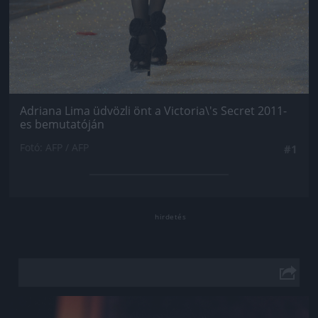
Adriana Lima üdvözli önt a Victoria\'s Secret 2011-
es bemutatóján
Fotó: AFP / AFP
#1
Jön még kép!