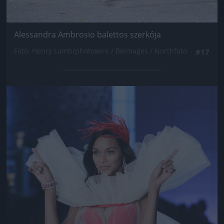
Alessandra Ambrosio balettos szerkója
Fotó: Henry Lamb/photowire / Beimages / Northfoto
#17
Jön még kép!