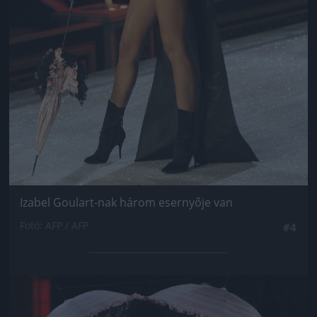
Izabel Goulart-nak három esernyője van
Fotó: AFP / AFP
#4
Jön még kép!