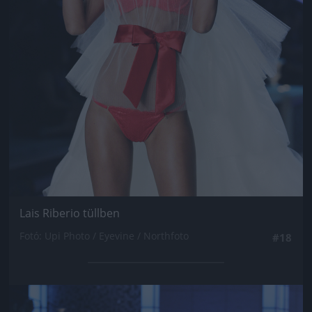
Lais Riberio tüllben
Fotó: Upi Photo / Eyevine / Northfoto
#18
Jön még kép!