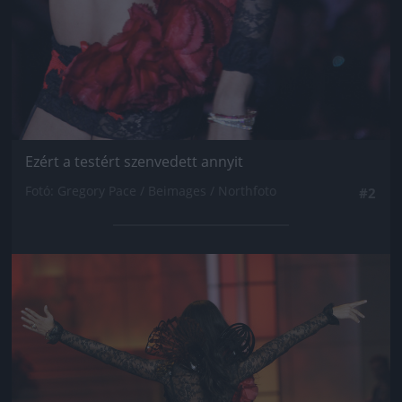
Ezért a testért szenvedett annyit
Fotó: Gregory Pace / Beimages / Northfoto
#2
Jön még kép!