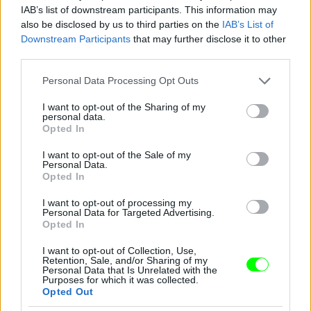
IAB’s list of downstream participants. This information may
also be disclosed by us to third parties on the
IAB’s List of
Downstream Participants
that may further disclose it to other
third parties.
Please note that this website/app uses one or more Google
Personal Data Processing Opt Outs
services and may gather and store information including but
not limited to your visit or usage behaviour. You may click to
I want to opt-out of the Sharing of my
personal data.
grant or deny consent to Google and its third-party tags to
Opted In
use your data for below specified purposes in below Google
consent section.
I want to opt-out of the Sale of my
Personal Data.
Opted In
I want to opt-out of processing my
Ez a csillogó izé mindenesetre meglepően sokat
Personal Data for Targeted Advertising.
takar a fenekéből
Opted In
Fotó: Gregory Pace / Beimages / Northfoto
#9
I want to opt-out of Collection, Use,
Retention, Sale, and/or Sharing of my
Personal Data that Is Unrelated with the
Purposes for which it was collected.
Opted Out