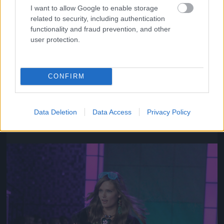
I want to allow Google to enable storage
related to security, including authentication
functionality and fraud prevention, and other
user protection.
CONFIRM
Az ő neve Chanel Iman
Fotó: Gregory Pace / Beimages / Northfoto
#10
Data Deletion
Data Access
Privacy Policy
Jön még kép!