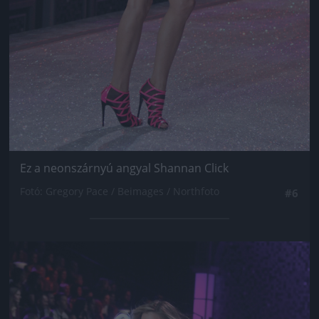
Ez a neonszárnyú angyal Shannan Click
Fotó: Gregory Pace / Beimages / Northfoto
#6
Jön még kép!