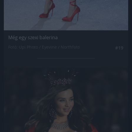
Még egy szexi balerina
Fotó: Upi Photo / Eyevine / Northfoto
#19
Jön még kép!