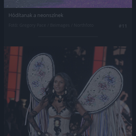
Hódítanak a neonszínek
Fotó: Gregory Pace / Beimages / Northfoto
#11
Jön még kép!