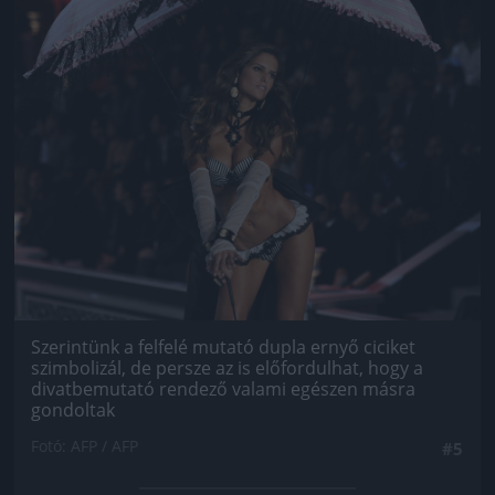
Szerintünk a felfelé mutató dupla ernyő ciciket
szimbolizál, de persze az is előfordulhat, hogy a
divatbemutató rendező valami egészen másra
gondoltak
Fotó: AFP / AFP
#5