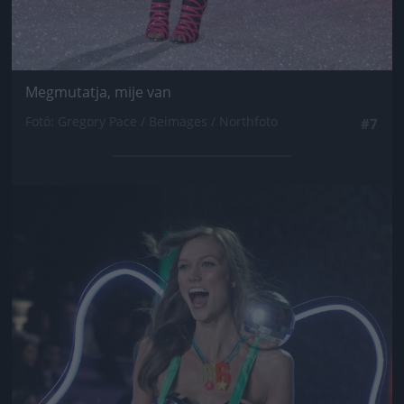
Megmutatja, mije van
Fotó: Gregory Pace / Beimages / Northfoto
#7
Jön még kép!