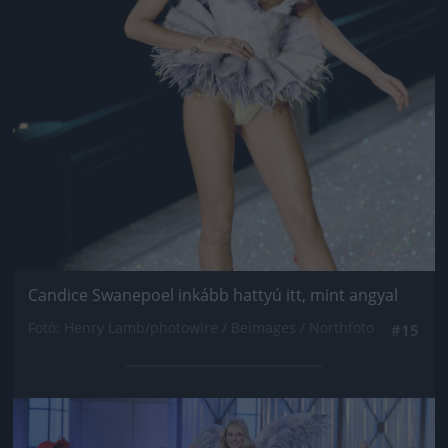
Candice Swanepoel inkább hattyú itt, mint angyal
Fotó: Henry Lamb/photowire / Beimages / Northfoto
#15
Jön még kép!