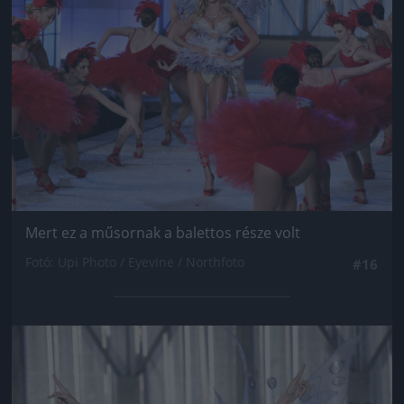
Mert ez a műsornak a balettos része volt
Fotó: Upi Photo / Eyevine / Northfoto
#16
Jön még kép!