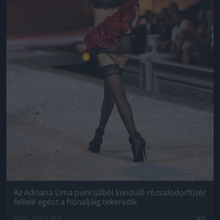
Az Adriana Lima puncijából kiinduló rózsafodorfüzér
felfelé egész a hónaljáig tekeredik
Fotó: AFP / AFP
#3