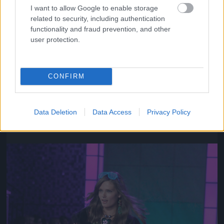
I want to allow Google to enable storage
related to security, including authentication
functionality and fraud prevention, and other
user protection.
CONFIRM
Az ő neve Chanel Iman
Fotó: Gregory Pace / Beimages / Northfoto
#10
Data Deletion
Data Access
Privacy Policy
Jön még kép!