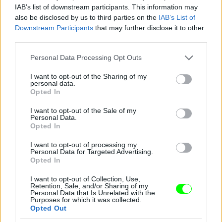
IAB’s list of downstream participants. This information may
also be disclosed by us to third parties on the
IAB’s List of
Downstream Participants
that may further disclose it to other
third parties.
Please note that this website/app uses one or more Google
Personal Data Processing Opt Outs
services and may gather and store information including but
not limited to your visit or usage behaviour. You may click to
I want to opt-out of the Sharing of my
personal data.
grant or deny consent to Google and its third-party tags to
Opted In
use your data for below specified purposes in below Google
consent section.
I want to opt-out of the Sale of my
Personal Data.
Opted In
I want to opt-out of processing my
Ez a csillogó izé mindenesetre meglepően sokat
Personal Data for Targeted Advertising.
takar a fenekéből
Opted In
Fotó: Gregory Pace / Beimages / Northfoto
#9
I want to opt-out of Collection, Use,
Retention, Sale, and/or Sharing of my
Personal Data that Is Unrelated with the
Purposes for which it was collected.
Opted Out