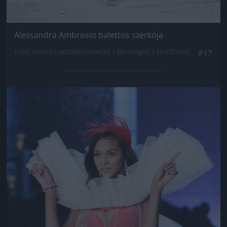
Alessandra Ambrosio balettos szerkója
Fotó: Henry Lamb/photowire / Beimages / Northfoto
#17
Jön még kép!