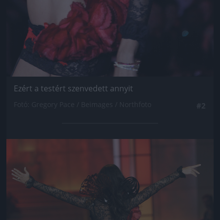
Ezért a testért szenvedett annyit
Fotó: Gregory Pace / Beimages / Northfoto
#2
Jön még kép!