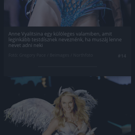
Anne Vyalitsina egy külöleges valamiben, amit
leginkább testdísznek neveznénk, ha muszáj lenne
nevet adni neki
Fotó: Gregory Pace / Beimages / Northfoto
#14
Jön még kép!