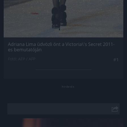
Adriana Lima üdvözli önt a Victoria\'s Secret 2011-
es bemutatóján
Fotó: AFP / AFP
#1
Jön még kép!