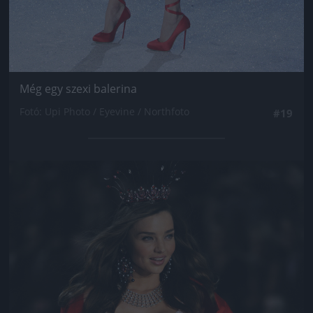
Még egy szexi balerina
Fotó: Upi Photo / Eyevine / Northfoto
#19
Jön még kép!