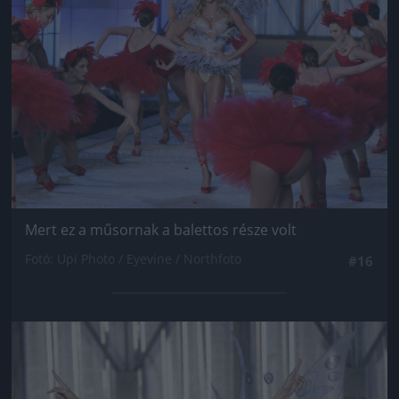
Mert ez a műsornak a balettos része volt
Fotó: Upi Photo / Eyevine / Northfoto
#16
Jön még kép!