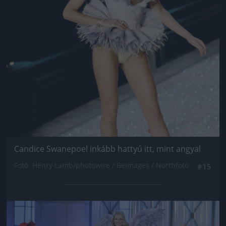
Candice Swanepoel inkább hattyú itt, mint angyal
Fotó: Henry Lamb/photowire / Beimages / Northfoto
#15
Jön még kép!