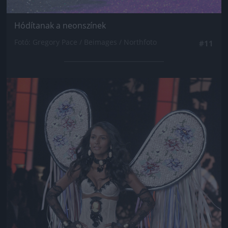
Hódítanak a neonszínek
Fotó: Gregory Pace / Beimages / Northfoto
#11
Jön még kép!