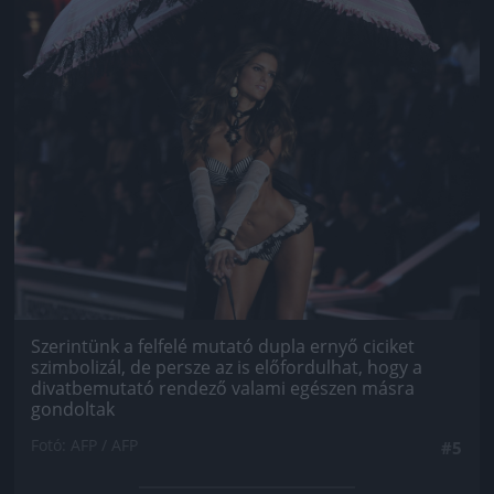
Szerintünk a felfelé mutató dupla ernyő ciciket
szimbolizál, de persze az is előfordulhat, hogy a
divatbemutató rendező valami egészen másra
gondoltak
Fotó: AFP / AFP
#5