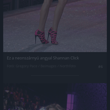
Ez a neonszárnyú angyal Shannan Click
Fotó: Gregory Pace / Beimages / Northfoto
#6
Jön még kép!