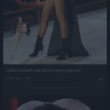
Izabel Goulart-nak három esernyője van
Fotó: AFP / AFP
#4
Jön még kép!