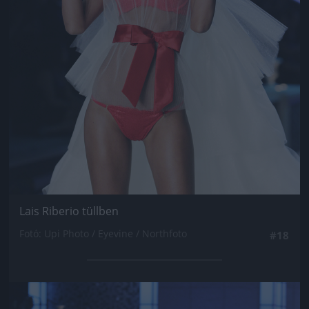
Lais Riberio tüllben
Fotó: Upi Photo / Eyevine / Northfoto
#18
Jön még kép!