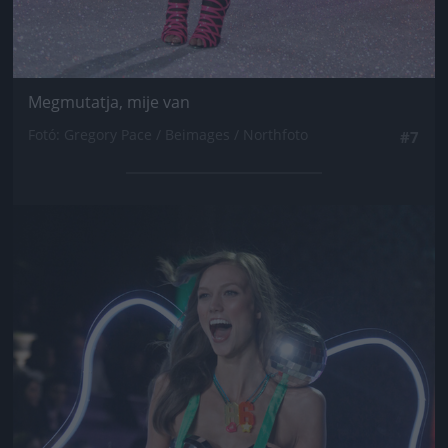
Megmutatja, mije van
Fotó: Gregory Pace / Beimages / Northfoto
#7
Jön még kép!