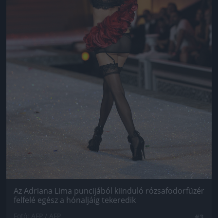
Az Adriana Lima puncijából kiinduló rózsafodorfüzér
felfelé egész a hónaljáig tekeredik
Fotó: AFP / AFP
#3